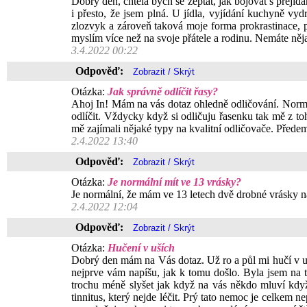
Dobrý den, chtěla bych se zeptat, jak bojovat s přejíd
i přesto, že jsem plná. U jídla, vyjídání kuchyně vy
zlozvyk a zároveň taková moje forma prokrastinace, p
myslím více než na svoje přátele a rodinu. Nemáte něja
3.4.2022 00:22
Odpověď:
Otázka:
Jak správně odlíčit řasy?
Ahoj In! Mám na vás dotaz ohledně odličování. Normá
odlíčit. Vždycky když si odličuju řasenku tak mě z t
mě zajímali nějaké typy na kvalitní odličovače. Přede
2.4.2022 13:40
Odpověď:
Otázka:
Je normální mít ve 13 vrásky?
Je normální, že mám ve 13 letech dvě drobné vrásky na
2.4.2022 12:04
Odpověď:
Otázka:
Hučení v uších
Dobrý den mám na Vás dotaz. Už ro a půl mi hučí v uší
nejprve vám napíšu, jak k tomu došlo. Byla jsem na táb
trochu méně slyšet jak když na vás někdo mluví když 
tinnitus, který nejde léčit. Prý tato nemoc je celkem