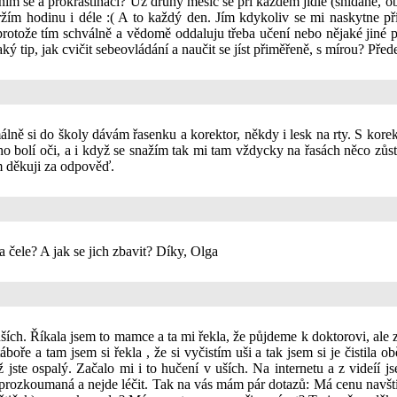
áním se a prokrastinací? Už druhý měsíc se při každém jídle (snídaně, o
držím hodinu i déle :( A to každý den. Jím kdykoliv se mi naskytne př
rotože tím schválně a vědomě oddaluju třeba učení nebo nějaké jiné p
ký tip, jak cvičit sebeovládání a naučit se jíst přiměřeně, s mírou? P
lně si do školy dávám řasenku a korektor, někdy i lesk na rty. S ko
oho bolí oči, a i když se snažím tak mi tam vždycky na řasách něco zů
m děkuji za odpověď.
 čele? A jak se jich zbavit? Díky, Olga
ch. Říkala jsem to mamce a ta mi řekla, že půjdeme k doktorovi, ale zat
oře a tam jsem si řekla , že si vyčistím uši a tak jsem si je čistila ob
jste ospalý. Začalo mi i to hučení v uších. Na internetu a z videíí j
 neprozkoumaná a nejde léčit. Tak na vás mám pár dotazů: Má cenu navšt