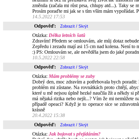
změnila (začala mi růst prsa, chlupy atd...). Taky se
Prosím poraďte mi jak se s tím vším mám vypořádat. 
14.5.2022 17:53
Odpověď:
Otázka:
Délka letních šatů
Zdravím! Předem se omlouvám, ale můj dotaz nebude asi
Zepředu i zezadu mají asi 15 cm nad kolena. Není to 
:) PS: Omlouvám se, ale nevěděla jsem do jaké poradny
10.5.2022 22:58
Odpověď:
Otázka:
Mám problémy se zuby
Dobrý den, moc zdravím a potřebovala bych poradit: Má
problém mi zůstane. Na rovnátkách proto chtějí, abych
které u mě nejsou úplně hezké naučila žít a někdy si př
má nějaká rizika nebo nejít...? Vím že mi nemůžete na
případě opeaci? Když je to operace sice se zdravot
krásně
20.4.2022 15:38
Odpověď:
Otázka:
Jak bojovat s přejídáním?