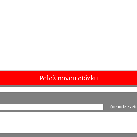
Polož novou otázku
(nebude zveře