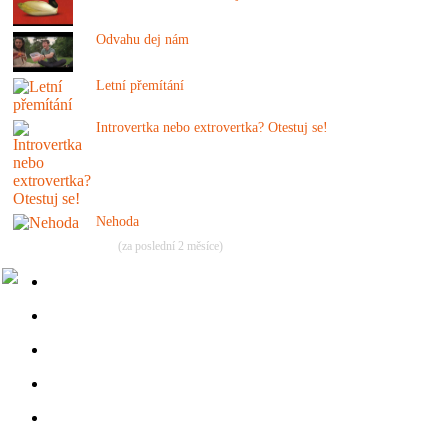
Odvahu dej nám
Letní přemítání
Introvertka nebo extrovertka? Otestuj se!
Nehoda
(za poslední 2 měsíce)