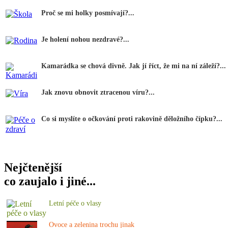
Proč se mi holky posmívají?...
Je holení nohou nezdravé?...
Kamarádka se chová divně. Jak jí říct, že mi na ní záleží?...
Jak znovu obnovit ztracenou víru?...
Co si myslíte o očkování proti rakovině děložního čípku?...
Nejčtenější
co zaujalo i jiné...
Letní péče o vlasy
Ovoce a zelenina trochu jinak