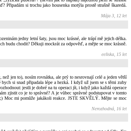
teď? Připadám si trochu jako housenka motýla prostě strašně škaredá.
Mája 3, 12 let
eninám jedny letní šaty, jsou moc krásné, ale trápí mě jejich délka.
nich budu chodit? Děkuji mockrát za odpověď, a mějte se moc krásně.
eeliska, 15 let
ež jen to), nosím rovnátka, ale prý to nesrovnají celé a jeden větší
é bych si snad připadala lépe a hezká. I když už jsem se s těmi zuby
zhodnout: jestli je dobré na tu operaci jít, i když jako každá operace
ám zjistit co je to správné? A je vůbec správné podstupovat v tomto
uju. ;) Moc mi pomůže jakákoli reakce. JSTE SKVĚLÝ. Mějte se moc
Nerozhodná, 16 let