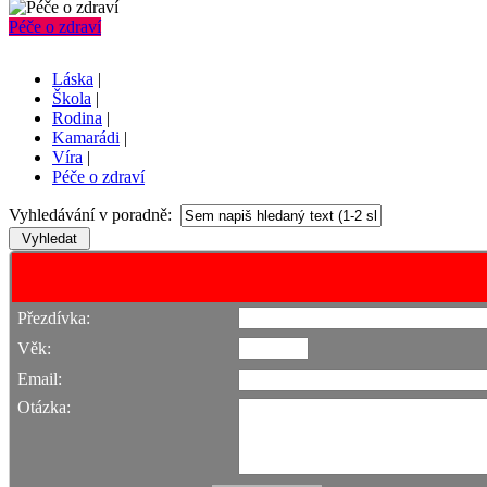
Péče o zdraví
Láska
|
Škola
|
Rodina
|
Kamarádi
|
Víra
|
Péče o zdraví
Vyhledávání v poradně:
Přezdívka:
Věk:
Email:
Otázka: