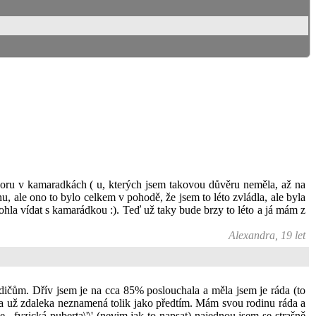
dporu v kamaradkách ( u, kterých jsem takovou důvěru neměla, až na
u, ale ono to bylo celkem v pohodě, že jsem to léto zvládla, ale byla
hla vídat s kamarádkou :). Teď už taky bude brzy to léto a já mám z
Alexandra, 19 let
dičům. Dřív jsem je na cca 85% poslouchala a měla jsem je ráda (to
na už zdaleka neznamená tolik jako předtím. Mám svou rodinu ráda a
,,fyzická puberta\'\' (nevim jak to napsat) najednou jsem se strašně