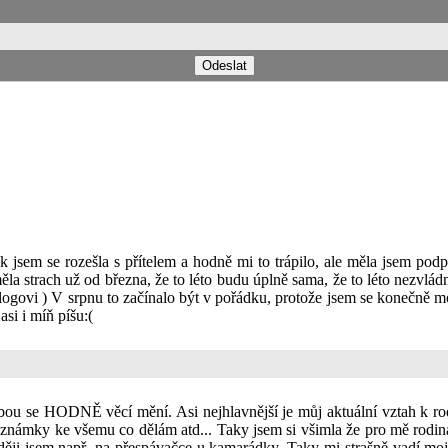
k jsem se rozešla s přítelem a hodně mi to trápilo, ale měla jsem po
ěla strach už od března, že to léto budu úplně sama, že to léto nezvládn
ogovi ) V srpnu to začínalo být v pořádku, protože jsem se konečně mo
asi i míň píšu:(
obou se HODNĚ věcí mění. Asi nejhlavnější je můj aktuální vztah k ro
poznámky ke všemu co dělám atd... Taky jsem si všimla že pro mě rodi
ěji jsem např. na přespávačce u kamarádky. Taky mi strašně vadí moje 