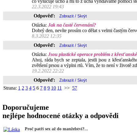
co vylučuje ucho a mi to z ucha vyndáváme pomocí št
22.3.2022 19:43
Odpověď:
Otázka:
Jak na časté červenání?
Dobrý den, nevíte prosím co dělat s velmi častým červ
8.3.2022 12:35
Odpověď:
Otázka:
Jsou plastické operace problém z křesťansk
Ahoj, ráda bych se zeptala, jestli jsou z křesťans
zvětšení prsou a výplni rtů. Vím, že to není v životě zd
19.2.2022 22:22
Odpověď:
Strana:
1
2
3
4
5
6
7
8
9
10
11
>>
57
Doporučujeme
nejlépe hodnocené otázky a odpovědi
Proč patří sex až do manželství?...