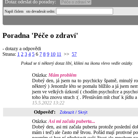
Dotaz odeslat do poradny:
Napiš číslem
sto devadesát sedm
:
Poradna 'Péče o zdraví'
- dotazy a odpovědi
Strana:
1
2
3
4
5
6
7
8
9
10
11
>>
57
Pokud se ti některý dotaz líbí, klikni na ikonu vlevo vedle otázky.
Otázka:
Mám problém
Dobrý den, já jsem na to psychicky špatně, minulý ro
některý ) Jenomže léto se pomalu blížilo a já jsem nem
jsem ve velkých úzkostí ( chodím psychožce a psychol
toho léta znovu strach :( . Přestávám mít chuť k jídlu a 
15.5.2022 13:22
Odpověď:
Otázka:
Asi mi začala puberta...
Dobrý den, asi mi začala puberta protože poslední d
mám i teď) ale často mě štvou. Pořád mají protivné 
neumím si bez ní představit svůj život ale mnohem rad