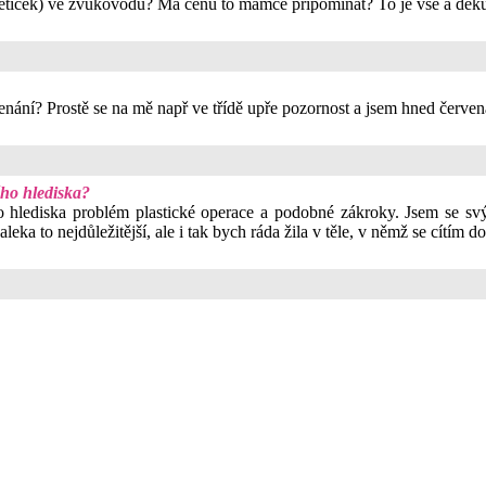
ětiček) ve zvukovodu? Má cenu to mamce připomínat? To je vše a děkuj
enání? Prostě se na mě např ve třídě upře pozornost a jsem hned červen
ého hlediska?
kého hlediska problém plastické operace a podobné zákroky. Jsem se 
aleka to nejdůležitější, ale i tak bych ráda žila v těle, v němž se cítím