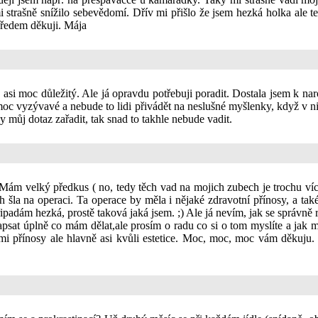
 mi strašně snížilo sebevědomí. Dřív mi přišlo že jsem hezká holka ale 
Předem děkuji. Mája
 moc důležitý. Ale já opravdu potřebuji poradit. Dostala jsem k naroz
moc vyzývavé a nebude to lidi přivádět na neslušné myšlenky, když v 
 můj dotaz zařadit, tak snad to takhle nebude vadit.
m velký předkus ( no, tedy těch vad na mojich zubech je trochu víc, n
 šla na operaci. Ta operace by měla i nějaké zdravotní přínosy, a tak
ipadám hezká, prostě taková jaká jsem. ;) Ale já nevím, jak se správně ro
psat úplně co mám dělat,ale prosím o radu co si o tom myslíte a jak m
ními přínosy ale hlavně asi kvůli estetice. Moc, moc, moc vám děk