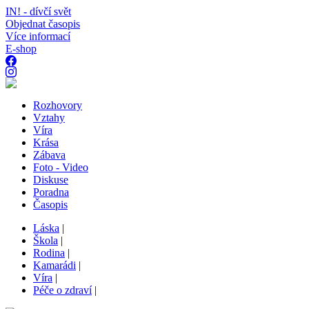
IN! - dívčí svět
Objednat časopis
Více informací
E-shop
Rozhovory
Vztahy
Víra
Krása
Zábava
Foto - Video
Diskuse
Poradna
Časopis
Láska
|
Škola
|
Rodina
|
Kamarádi
|
Víra
|
Péče o zdraví
|