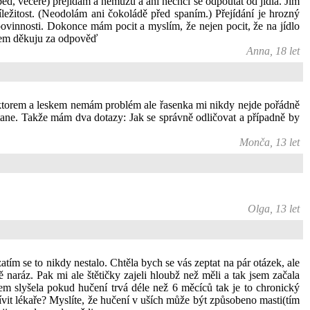
běd, večeře) přejídám a nemůžu a ani nechci se odpoutat od jídla. Jím
íležitost. (Neodolám ani čokoládě před spaním.) Přejídání je hrozný
ovinnosti. Dokonce mám pocit a myslím, že nejen pocit, že na jídlo
ředem děkuju za odpověď
Anna, 18 let
rektorem a leskem nemám problém ale řasenka mi nikdy nejde pořádně
stane. Takže mám dva dotazy: Jak se správně odličovat a případně by
Monča, 13 let
Olga, 13 let
ím se to nikdy nestalo. Chtěla bych se vás zeptat na pár otázek, ale
ě naráz. Pak mi ale štětičky zajeli hloubž než měli a tak jsem začala
sem slyšela pokud hučení trvá déle než 6 měcíců tak je to chronický
ívit lékaře? Myslíte, že hučení v uších může být způsobeno masti(tím