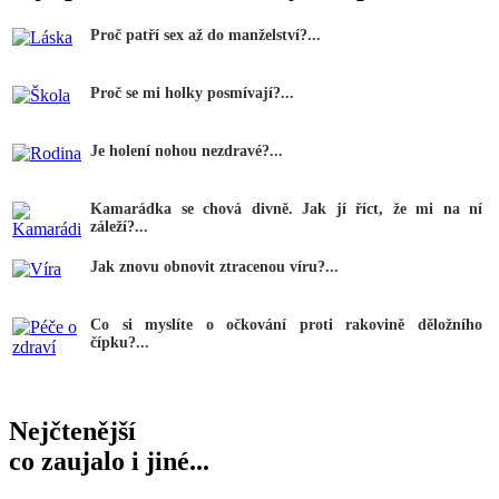
Proč patří sex až do manželství?...
Proč se mi holky posmívají?...
Je holení nohou nezdravé?...
Kamarádka se chová divně. Jak jí říct, že mi na ní
záleží?...
Jak znovu obnovit ztracenou víru?...
Co si myslíte o očkování proti rakovině děložního
čípku?...
Nejčtenější
co zaujalo i jiné...