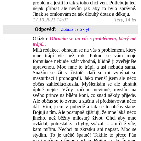
problém a jestli jo tak z toho chci ven. Potřebuju teď
nějak přibrat ale nevím jak aby to bylo správné.
Jinak se omlouvám za tak dlouhý dotaz a děkuju.
17.10.2021 14:01
Tery, 14 let
Odpověď:
Otázka:
Obracím se na vás s problémem, který mě
trápí...
Milá redakce, obracím se na vás s problémem, který
mne trápí víc než rok. Pokud se vám moje
formulace nebude zdát vhodná, klidně ji zveřejněte
upravenou. Moc mne to trápí, a asi nebudu sama.
Snažím se žít v čistotě, daří se mi vyhýbat se
masturbaci i pronografii. Jako menší jsem ale něco
občas zahlédla/zkusila. Myšlenkám se ale ubránit
úplně nejde. Vždy začnou nevinně, myslím na
svého prince na bílém koni, co snad někdy přijede.
Ale občas se to zvrtne a začnu si představovat něco
dál. Vím, jsem v pubertě a tak se to občas stane.
Bojuji s tím. Ale postupně zjišťuji, že mne láká něco
jiného, než běžný milostný život. Chci aby mne
ovládal, potrestal za chyby, svázal ... - určitě víte,
kam mířím. Nechci tu zkratku ani napsat. Moc se
stydím. To je určitě špatně! Takhle to přece Pán
mezi mužem a ženou nechce. Bojím se ale, že mne