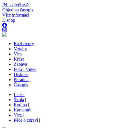
IN! - dívčí svět
Objednat časopis
Více informací
E-shop
Rozhovory
Vztahy
Víra
Krása
Zábava
Foto - Video
Diskuse
Poradna
Časopis
Láska
|
Škola
|
Rodina
|
Kamarádi
|
Víra
|
Péče o zdraví
|