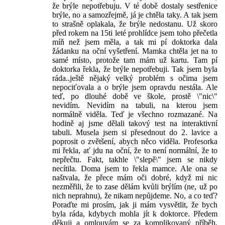
že brýle nepotřebuju. V té době dostaly sestřenice
brýle, no a samozřejmě, já je chtěla taky. A tak jsem
to strašně oplakala, že brýle nedostanu. Už skoro
před rokem na 15ti leté prohlídce jsem toho přečetla
míň než jsem měla, a tak mi pí doktorka dala
žádanku na oční vyšetření. Mamka chtěla jet na to
samé místo, protože tam mám už kartu. Tam pí
doktorka řekla, že brýle nepotřebuji. Tak jsem byla
ráda..ještě nějaký velký problém s očima jsem
nepociťovala a o brýle jsem opravdu nestála. Ale
teď, po dlouhé době ve škole, prostě \"nic\"
nevidím. Nevidím na tabuli, na kterou jsem
normálně viděla. Teď je všechno rozmazané. Na
hodině aj jsme dělali takový test na interaktivní
tabuli. Musela jsem si přesednout do 2. lavice a
poprosit o zvětšení, abych něco viděla. Profesorka
mi řekla, ať jdu na oční, že to není normální, že to
nepřečtu. Fakt, takhle \"slepě\" jsem se nikdy
necítila. Doma jsem to řekla mamce. Ale ona se
naštvala, že přece mám oči dobré, když mi nic
nezměřili, že to zase dělám kvůli brýlím (ne, už po
nich neprahnu), že nikam nepůjdeme. No, a co teď?
Poraďte mi prosím, jak ji mám vysvětlit, že bych
byla ráda, kdybych mohla jít k doktorce. Předem
děkuji a omlouvám se za komplikovaný příběh.