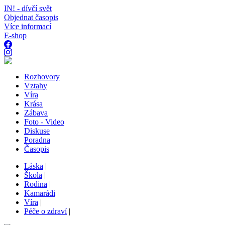
IN! - dívčí svět
Objednat časopis
Více informací
E-shop
Rozhovory
Vztahy
Víra
Krása
Zábava
Foto - Video
Diskuse
Poradna
Časopis
Láska
|
Škola
|
Rodina
|
Kamarádi
|
Víra
|
Péče o zdraví
|