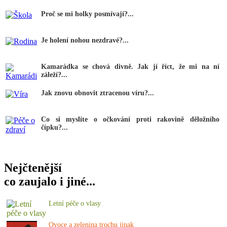
Proč se mi holky posmívají?...
Je holení nohou nezdravé?...
Kamarádka se chová divně. Jak jí říct, že mi na ní
záleží?...
Jak znovu obnovit ztracenou víru?...
Co si myslíte o očkování proti rakovině děložního
čípku?...
Nejčtenější
co zaujalo i jiné...
Letní péče o vlasy
Ovoce a zelenina trochu jinak