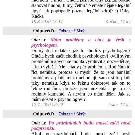
stahovat hudbu, filmy, četbu? Nemáte nějaké legální
tipy? Jak popřípadě poznat legální zdroj? :) Díky,
Kačka
19.8.2020 13:17
Kačka, 17 let
Odpověď:
Otázka:
Mám problémy a chci je řešit s
psychologem.
Dobrý den redakce, jak to chodí s psychologem?
Chtěla bych začít chodit k psychologovi kvůli svým
problémům abych se mohla vymluvit a dozvědět se,
jak to vyřešit. Ale je tady pár problému. Rodičům to
říct nemůžu, protože si myslí, že to jsou banální
problémy a platit mi to nehodlají, sama si to platit
taky nemůžu, když to řeknu doktorovi tak on to
řekne rodičům, protože jsem nezletilá a je to náš
rodinný kamarád. A nevím co mám dělat. Jak se
mám dostat k psychologovi?
17.7.2020 08:32
Ester, 17 let
Odpověď:
Otázka:
Po prázdninách budu muset začít nosit
podprsenku.
Ahoj, po prázdninách budu muset začít nosit