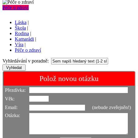
Péče o zdraví
Láska
|
Škola
|
Rodina
|
Kamarádi
|
Víra
|
Péče o zdraví
Vyhledávání v poradně:
Polož novou otázku
Přezdívka:
Věk:
Email:
(nebude zveřejněn!)
Otázka: