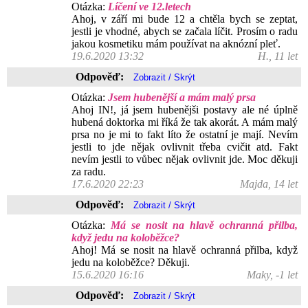
Otázka:
Líčení ve 12.letech
Ahoj, v září mi bude 12 a chtěla bych se zeptat,
jestli je vhodné, abych se začala líčit. Prosím o radu
jakou kosmetiku mám používat na aknózní pleť.
19.6.2020 13:32
H., 11 let
Odpověď:
Otázka:
Jsem hubenější a mám malý prsa
Ahoj IN!, já jsem hubenějši postavy ale né úplně
hubená doktorka mi říká že tak akorát. A mám malý
prsa no je mi to fakt líto že ostatní je mají. Nevím
jestli to jde nějak ovlivnit třeba cvičit atd. Fakt
nevím jestli to vůbec nějak ovlivnit jde. Moc děkuji
za radu.
17.6.2020 22:23
Majda, 14 let
Odpověď:
Otázka:
Má se nosit na hlavě ochranná přilba,
když jedu na koloběžce?
Ahoj! Má se nosit na hlavě ochranná přilba, když
jedu na koloběžce? Děkuji.
15.6.2020 16:16
Maky, -1 let
Odpověď: