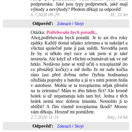
podprsenku. Jaké jsou typy podprsenek, jaké mají
výhody a nevýhody? Předem děkuji za odpověď.
6.7.2020 09:29
H., 11 let
Odpověď:
Otázka:
Potřebovala bych poradit...
Ahoj,potřebovala bych poradit. Je to asi dva roky
zpátky Každý dostal nějako zeleninu a tu nakrájel a
všichni společně jsme jí pak snědli. Neviděla jsem
že by si někdo myl ruce a tak jsem si je také
neumyla. Ale když už všichni ochutnávali tak ve mě
hrklo. Nedávno jsme se totiž učili o toxoplazmě (to
co přenášejí kočky) a mě došlo že mi naše kočka
ráno (asi před dvěma nebo čtyřma hodinama)
ožužlala popruhy u batohu a já si s nimi potom hrála
v autobuse. Mohla se ta toxoplazma nějak přenést
na tu zeleninu? Mám to těm lidem říct? Ale kromě
holek si už nepamatuju kdo tam byl. Jedna z těch
holek nemá moc dobrou imunitu. Nemohlo jí to
ublížit? A čím vlastně toxoplazma škodí? Moooc
vám děkuju. Hrozně mi pomůžete.
2.7.2020 11:31
Amy, 14 let
Odpověď: