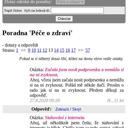
Dotaz odeslat do poradny:
Napiš číslem
čtyři sta šedesát tři
:
Poradna 'Péče o zdraví'
- dotazy a odpovědi
Strana:
1
<<
9
10
11
12
13
14
15
16
17
>>
57
Pokud se ti některý dotaz líbí, klikni na ikonu vlevo vedle otázky.
Otázka:
Začala jsem nosit podprsenku a nemůžu si
na ni zvyknout.
Ahoj, včera jsem začala nosit podprsenku a nemůžu
si na ni zvyknout. Pořád mě někde tlačí. Prosím o
radu jak si na ni zvyknout. Předem děkuji za
odpověď.
27.8.2020 09:28
H., 11 let
Odpověď:
Otázka:
Stahování z internetu
Ahoj, už několikrát jsem četla, že stahování z
internetu je hřích. Chtěla jsem se tedy zeptat, odkud