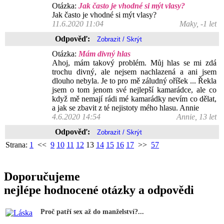
Otázka:
Jak často je vhodné si mýt vlasy?
Jak často je vhodné si mýt vlasy?
11.6.2020 11:04
Maky, -1 let
Odpověď:
Otázka:
Mám divný hlas
Ahoj, mám takový problém. Můj hlas se mi zdá
trochu divný, ale nejsem nachlazená a ani jsem
dlouho nebyla. Je to pro mě záludný oříšek ... Řekla
jsem o tom jenom své nejlepší kamarádce, ale co
když mě nemají rádi mé kamarádky nevím co dělat,
a jak se zbavit z té nejistoty mého hlasu. Annie
4.6.2020 14:54
Annie, 13 let
Odpověď:
Strana:
1
<<
9
10
11
12
13
14
15
16
17
>>
57
Doporučujeme
nejlépe hodnocené otázky a odpovědi
Proč patří sex až do manželství?...