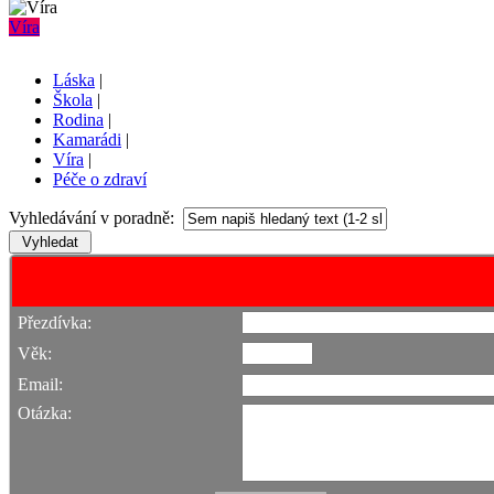
Víra
Láska
|
Škola
|
Rodina
|
Kamarádi
|
Víra
|
Péče o zdraví
Vyhledávání v poradně:
Přezdívka:
Věk:
Email:
Otázka: