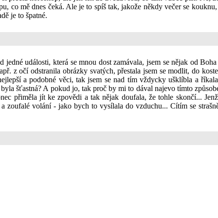
kopu, co mě dnes čeká. Ale je to spíš tak, jakože někdy večer se kouknu
dě je to špatné.
d jedné události, která se mnou dost zamávala, jsem se nějak od Boha a 
např. z očí odstranila obrázky svatých, přestala jsem se modlit, do kos
ejlepší a podobné věci, tak jsem se nad tím vždycky ušklíbla a říkala
byla šťastná? A pokud jo, tak proč by mi to dával najevo tímto způsobem
ec přiměla jít ke zpovědi a tak nějak doufala, že tohle skončí... Jenž
a zoufalé volání - jako bych to vysílala do vzduchu... Cítím se straš