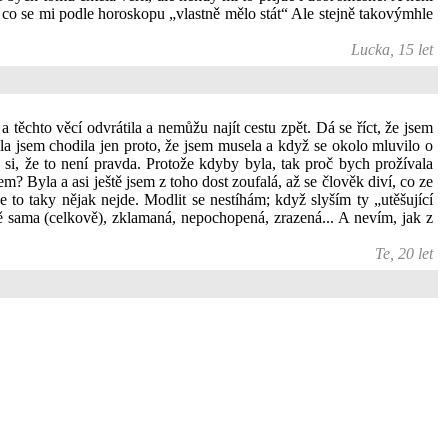
, co se mi podle horoskopu „vlastně mělo stát“ Ale stejně takovýmhle
Lucka, 15 let
těchto věcí odvrátila a nemůžu najít cestu zpět. Dá se říct, že jsem
tela jsem chodila jen proto, že jsem musela a když se okolo mluvilo o
 si, že to není pravda. Protože kdyby byla, tak proč bych prožívala
? Byla a asi ještě jsem z toho dost zoufalá, až se člověk diví, co ze
e to taky nějak nejde. Modlit se nestíhám; když slyším ty „utěšující
ně sama (celkově), zklamaná, nepochopená, zrazená... A nevím, jak z
Te, 20 let