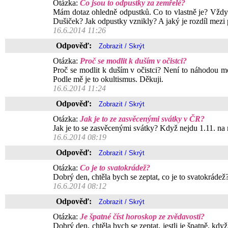
Otázka:
Co jsou to odpustky za zemřelé?
Mám dotaz ohledně odpustků. Co to vlastně je? Vždyť 
Dušiček? Jak odpustky vznikly? A jaký je rozdíl me
16.6.2014 11:26
Odpověď:
Otázka:
Proč se modlit k duším v očistci?
Proč se modlit k duším v očistci? Není to náhodou mod
Podle mě je to okultismus. Děkuji.
16.6.2014 11:24
Odpověď:
Otázka:
Jak je to ze zasvěcenými svátky v ČR?
Jak je to se zasvěcenými svátky? Když nejdu 1.11. na m
16.6.2014 08:19
Odpověď:
Otázka:
Co je to svatokrádež?
Dobrý den, chtěla bych se zeptat, co je to svatokrádež
16.6.2014 08:12
Odpověď:
Otázka:
Je špatné číst horoskop ze zvědavosti?
Dobrý den, chtěla bych se zeptat, jestli je špatně, kdy