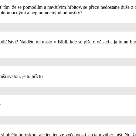
tím, že se pomodlím a navštívím hřbitov, se přece nedostane duše z o
zi plnomocnými a neplnomocnými odpustky?
lářství? Najděte mi místo v Bibli, kde se píše o očistci a já tomu bu
ši svatou, je to hřích?
?
ž si přečtu horoskop, ale jen ten ze zvědavosti, co tam vůbec píší. Ne, ž