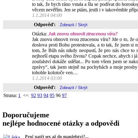
to tak, že bych ráno vstala a šla se podívat do horos
věcem nevěřím. Jen se ptám, jestli i v takovémhle přípa
1.1.2014 04:00
Odpověď:
Otázka:
Jak znovu obnovit ztracenou víru?
Jak znovu obnovit svou ztracenou víru? Jde o to, že o
doslova proti Bohu protestovala, a to tak, že jsem si 
tom, že Bůh nás nikdy neopustí, že pro nás chce to n
nejhorší etapu svého života? Copak nechce, abych i já 
zoufalství dokáže udělat... Po tom všem jsem se nakon
zprávy“, tak jsem stejně na pochybách a moje prosby 
tohohle kolotoče ven…
1.1.2014 03:00
Odpověď:
Strana:
1
<<
92
93
94
95
96
97
Doporučujeme
nejlépe hodnocené otázky a odpovědi
Proč patří sex až do manželství?...