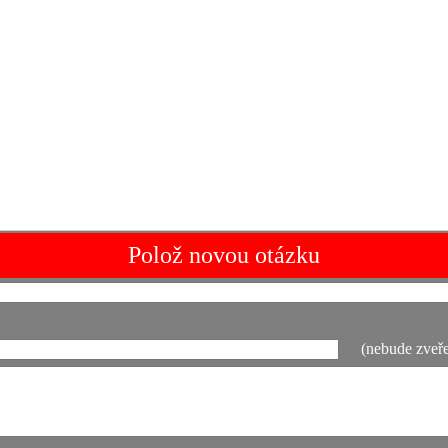
Polož novou otázku
(nebude zveře