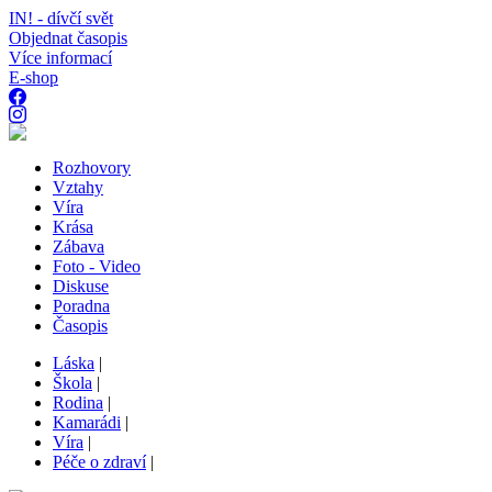
IN! - dívčí svět
Objednat časopis
Více informací
E-shop
Rozhovory
Vztahy
Víra
Krása
Zábava
Foto - Video
Diskuse
Poradna
Časopis
Láska
|
Škola
|
Rodina
|
Kamarádi
|
Víra
|
Péče o zdraví
|