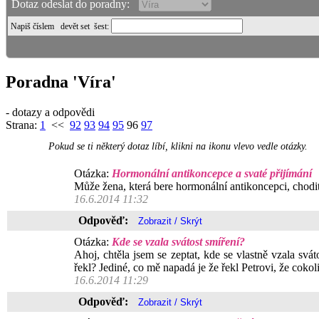
Dotaz odeslat do poradny:
Napiš číslem
devět set šest
:
Poradna 'Víra'
- dotazy a odpovědi
Strana:
1
<<
92
93
94
95
96
97
Pokud se ti některý dotaz líbí, klikni na ikonu vlevo vedle otázky.
Otázka:
Hormonální antikoncepce a svaté přijímání
Může žena, která bere hormonální antikoncepci, chodi
16.6.2014 11:32
Odpověď:
Otázka:
Kde se vzala svátost smíření?
Ahoj, chtěla jsem se zeptat, kde se vlastně vzala svát
řekl? Jediné, co mě napadá je že řekl Petrovi, že cokol
16.6.2014 11:29
Odpověď: