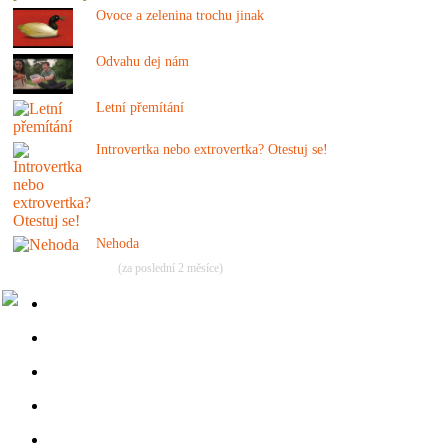
Ovoce a zelenina trochu jinak
Odvahu dej nám
Letní přemítání
Introvertka nebo extrovertka? Otestuj se!
Nehoda
(za poslední 2 měsíce)