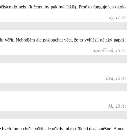
čistce do nebe (k čemu by pak byl Ježíš). Proč to funguje jen okolo
xy, 17 let
du věřit. Nehodlám ale poslouchat věci, že to vyhlásil nějaký papež.
rozhořčená, 15 let
Eva, 15 let
M., 13 let
e bych tomu chtěla věřit, ale někdy mi to přijde i dost směšné. A není