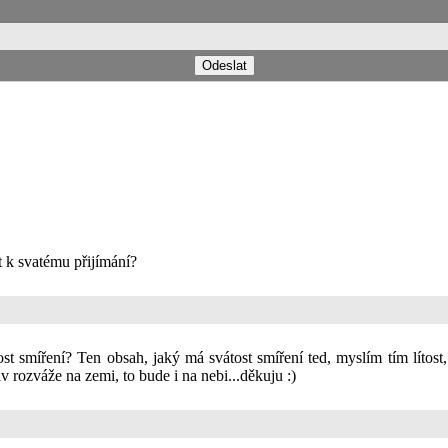
t k svatému přijímání?
ost smíření? Ten obsah, jaký má svátost smíření ted, myslím tím lítost
iv rozváže na zemi, to bude i na nebi...děkuju :)