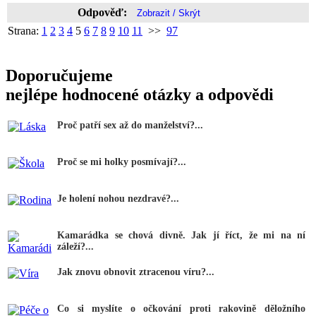
Odpověď:
Strana:
1
2
3
4
5
6
7
8
9
10
11
>>
97
Doporučujeme
nejlépe hodnocené otázky a odpovědi
Proč patří sex až do manželství?...
Proč se mi holky posmívají?...
Je holení nohou nezdravé?...
Kamarádka se chová divně. Jak jí říct, že mi na ní
záleží?...
Jak znovu obnovit ztracenou víru?...
Co si myslíte o očkování proti rakovině děložního