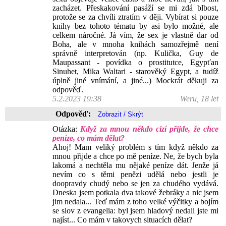
zacházet. Přeskakování pasáží se mi zdá blbost,
protože se za chvíli ztratím v ději. Vybírat si pouze
knihy bez tohoto tématu by asi bylo možné, ale
celkem náročné. Já vím, že sex je vlastně dar od
Boha, ale v mnoha knihách samozřejmě není
správně interpretován (np. Kulička, Guy de
Maupassant - povídka o prostitutce, Egypťan
Sinuhet, Mika Waltari - starověký Egypt, a tudíž
úplně jiné vnímání, a jiné...) Mockrát děkuji za
odpověď.
5.2.2023 19:38
Weru, 18 let
Odpověď:
Otázka:
Když za mnou někdo cizí přijde, že chce
peníze, co mám dělat?
Ahoj! Mam veliký problém s tím když někdo za
mnou přijde a chce po mě peníze. Ne, že bych byla
lakomá a nechtěla mu nějaké peníze dát. Jenže já
nevím co s těmi penězi udělá nebo jestli je
doopravdy chudý nebo se jen za chudého vydává.
Dneska jsem potkala dva takové žebráky a nic jsem
jim nedala... Teď mám z toho velké výčitky a bojím
se slov z evangelia: byl jsem hladový nedali jste mi
najíst... Co mám v takovych situacích dělat?