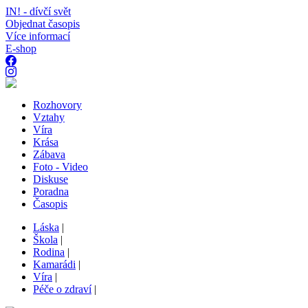
IN! - dívčí svět
Objednat časopis
Více informací
E-shop
Rozhovory
Vztahy
Víra
Krása
Zábava
Foto - Video
Diskuse
Poradna
Časopis
Láska
|
Škola
|
Rodina
|
Kamarádi
|
Víra
|
Péče o zdraví
|