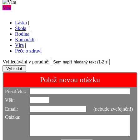
Víra
Láska
|
Škola
|
Rodina
|
Kamarádi
|
Víra
|
Péče o zdraví
Vyhledávání v poradně:
Polož novou otázku
Přezdívka:
Věk:
Email:
(nebude zveřejněn!)
Otázka: