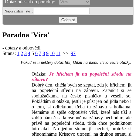
Dotaz odeslat do poradny:
Napiš číslem
sto
:
Poradna 'Víra'
- dotazy a odpovědi
Strana:
1
2
3
4
5
6
7
8
9
10
11
>>
97
Pokud se ti některý dotaz líbí, klikni na ikonu vlevo vedle otázky.
Otázka:
Je hříchem jít na popeleční středu na
zábavu?
Dobrý den, chtěla bych se zeptat, zda je hříchem, jít
na popeleční středu na zábavu. Zatančit si se
spolužačkama na české písničky a veselit se.
Pokládám si otázku, jestli je půst jen od jídla nebo i
o tom, si odřeknout třeba tu zábavu s holkama.
Nemáme si spíše odpouštět věcí, které nás tíží a
zabíjí nám čas. Já osobně na zábavy nechodím, ale
právě na popeleční středu, třída chce podniknout
tuto akci. Na jednu stranu jít nechci, protože si
připomínáme Kristovo utrpení, na druhou stranu si