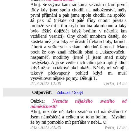
Ahoj. Se svýma kamarádkama se znám už od první
třídy kdy jsme spolu chodili na náboženství, měly
první příjmání a pak jsme spolu chodili na spolčo.
Já pak už (někde od páté třídy chodit přestala
protože se mi s tím kryla hodina akordeonu a taky
bylo těžký dojíždět když bydlím v několik km
vzdálené vesnici). Ony chodí mnohem častěji do
kostela než já a taky se účastní třeba scholy, farních
táborů a veškerých setkání ohledně farnosti. Mám
pocit že ony znají několik písní a ,,ukazovaček,,
naspaměť, modlitby (které já jsem snad nikdy
neslyšela). A já se vedle nich citím jako uplný idiot
když už se na takové akci ukážu. Někdy mi věnují i
takový překvapený pohled když mi musí
vysvětlovat nějaké pojmy. Děkuji T.
21.7.2022 12:00
Terka, 14 let
Odpověď:
Otázka:
Neznáte nějakého svatého od
náměsičnosti?
Ahoj, neznáte nějakého svatého od náměsičnosti?
Jsem náměsičná a celkem se toho bojím... Myslím,
že by mi pomohlo mít parťáka v nebi...☺️
23.6.2022 22:30
Weru, 17 let