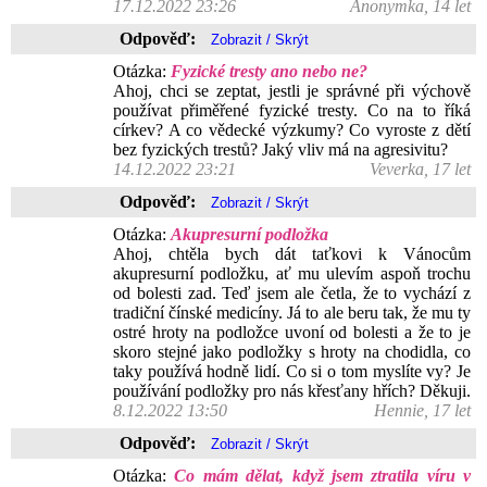
17.12.2022 23:26
Anonymka, 14 let
Odpověď:
Otázka:
Fyzické tresty ano nebo ne?
Ahoj, chci se zeptat, jestli je správné při výchově
používat přiměřené fyzické tresty. Co na to říká
církev? A co vědecké výzkumy? Co vyroste z dětí
bez fyzických trestů? Jaký vliv má na agresivitu?
14.12.2022 23:21
Veverka, 17 let
Odpověď:
Otázka:
Akupresurní podložka
Ahoj, chtěla bych dát taťkovi k Vánocům
akupresurní podložku, ať mu ulevím aspoň trochu
od bolesti zad. Teď jsem ale četla, že to vychází z
tradiční čínské medicíny. Já to ale beru tak, že mu ty
ostré hroty na podložce uvoní od bolesti a že to je
skoro stejné jako podložky s hroty na chodidla, co
taky používá hodně lidí. Co si o tom myslíte vy? Je
používání podložky pro nás křesťany hřích? Děkuji.
8.12.2022 13:50
Hennie, 17 let
Odpověď:
Otázka:
Co mám dělat, když jsem ztratila víru v