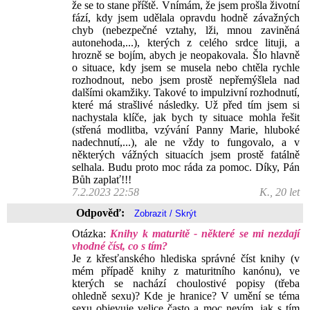
že se to stane příště. Vnímám, že jsem prošla životní
fází, kdy jsem udělala opravdu hodně závažných
chyb (nebezpečné vztahy, lži, mnou zaviněná
autonehoda,...), kterých z celého srdce lituji, a
hrozně se bojím, abych je neopakovala. Šlo hlavně
o situace, kdy jsem se musela nebo chtěla rychle
rozhodnout, nebo jsem prostě nepřemýšlela nad
dalšími okamžiky. Takové to impulzivní rozhodnutí,
které má strašlivé následky. Už před tím jsem si
nachystala klíče, jak bych ty situace mohla řešit
(střená modlitba, vzývání Panny Marie, hluboké
nadechnutí,...), ale ne vždy to fungovalo, a v
některých vážných situacích jsem prostě fatálně
selhala. Budu proto moc ráda za pomoc. Díky, Pán
Bůh zaplať!!!
7.2.2023 22:58
K., 20 let
Odpověď:
Otázka:
Knihy k maturitě - některé se mi nezdají
vhodné číst, co s tím?
Je z křesťanského hlediska správné číst knihy (v
mém případě knihy z maturitního kanónu), ve
kterých se nachází choulostivé popisy (třeba
ohledně sexu)? Kde je hranice? V umění se téma
sexu objevuje velice často a moc nevím, jak s tím