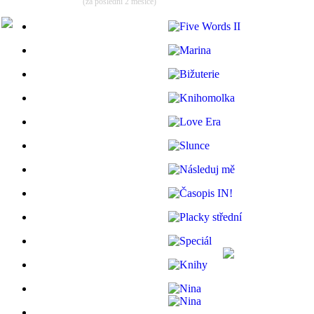
(za poslední 2 měsíce)