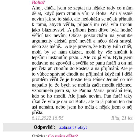
Boha?
Ahoj, chtěla jsem se zeptat na nějaké rady co mám
dělat, když jsem ztratila víru v Boha. Ani vlastně
nevím jak se to stalo, ale nedokážu se nějak přinutit
k tomu, abych věřila, připadá mi celá víra trochu
jako bláznovství...A přitom jsem dříve byla hodně
věřící tak nevím. Občas poslouchám na youtube
argumenty ateistů proč nevěří a něco dává smysl,
něco zas méně... Ale je pravda, že kdyby Bůh chtěl,
mohl by se nám ukázat, mohl by vše změnit k
lepšímu lusknutím prstu... Ale co já vím. Byla jsem
nedávno na zpovědi a svěřila se panu faráři a on mi
jen řekl ať chodím do kostela a na přijímání. Ale je
to vůbec správné chodit na přijímání když mi i dělá
problém věřit že je hostie tělo Páně? Jediné co mě
napadlo je, že bych se mohla začít modlit růženec,
vzpomněla jsem si, že Panna Maria pomáhá těm,
kdo se ho modlí. Ale jinak nevím. Pan farář taky
říkal že víra je dar od Boha, ale to já potom ten dar
asi nemám, nebo jsem ho měla a nějak jsem o něj
přišla.
6.11.2022 16:55
Rita, 21 let
Odpověď:
Otázka:
Co mám dělat?