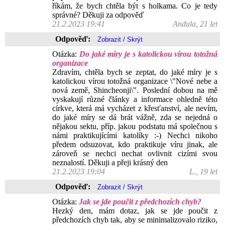
říkám, že bych chtěla být s holkama. Co je tedy
správné? Děkuji za odpověď
21.2.2023 19:41
Andula, 21 let
Odpověď:
Otázka:
Do jaké míry je s katolickou vírou totožná
organizace
Zdravím, chtěla bych se zeptat, do jaké míry je s
katolickou vírou totožná organizace \"Nové nebe a
nová země, Shincheonji\". Poslední dobou na mě
vyskakují různé články a informace ohledně této
církve, která má vycházet z křesťanství, ale nevím,
do jaké míry se dá brát vážně, zda se nejedná o
nějakou sektu, příp. jakou podstatu má společnou s
námi praktikujícími katolíky :-) Nechci nikoho
předem odsuzovat, kdo praktikuje víru jinak, ale
zároveň se nechci nechat ovlivnit cizími svou
neznalostí. Děkuji a přeji krásný den
21.2.2023 19:04
L., 19 let
Odpověď:
Otázka:
Jak se jde poučit z předchozích chyb?
Hezký den, mám dotaz, jak se jde poučit z
předchozích chyb tak, aby se minimalizovalo riziko,