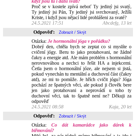
když jsou tu i další svatí?
Proč se v kostele zpívá neboť Ty jediný jsi svatý,
Ty jediný jsi Pán, Ty jediný jsi svrchovaný, Ježíši
Kriste, i když jsou nějací lidé prohlášeni za svaté?
24.5.2021 17:51
Abcdefg, 13 let
Odpověď:
Otázka:
Je hormonální jóga v pořádku?
Dobrý den, chtěla bych se zeptat co si myslíte o
cvičení jógy. Beru to jako protahovani, ne žádné
čakry a energie atd. Ale mám problém s hormonální
nerovnováhou a nechci to řešit HA a injekcemi.
Četla jsem o hormonální józe, ale nejsem si jistá,
pokud vynechán tu mentální a duchovní část (čakry
atd), ze mi to pomůže. Je hřích cvičit jógu? Jóga
pochází ze špatných věci, ale pokud ji člověk bere
jen jako protahovani a neprovádí u toho ty
duchovní věci, tak to špatně není ne? Děkuji za
odpověď
24.5.2021 08:58
Kaja, 20 let
Odpověď:
Otázka:
Co dát kamarádce jako dárek k
biřmování?
Milý In!, za pár týdnů máme biřmování a ja jdu i