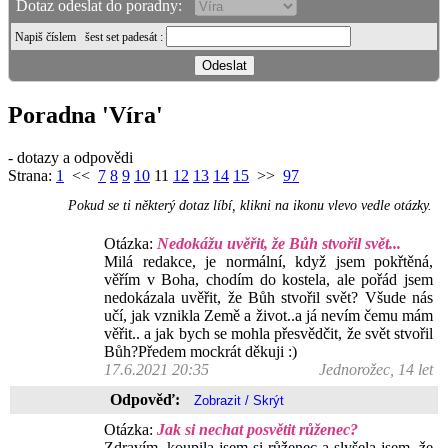
Dotaz odeslat do poradny:
Napiš číslem
šest set padesát
:
Poradna 'Víra'
- dotazy a odpovědi
Strana:
1
<<
7
8
9
10
11
12
13
14
15
>>
97
Pokud se ti některý dotaz líbí, klikni na ikonu vlevo vedle otázky.
Otázka:
Nedokážu uvěřit, že Bůh stvořil svět...
Milá redakce, je normální, když jsem pokřtěná,
věřím v Boha, chodím do kostela, ale pořád jsem
nedokázala uvěřit, že Bůh stvořil svět? Všude nás
učí, jak vznikla Země a život..a já nevím čemu mám
věřit.. a jak bych se mohla přesvědčit, že svět stvořil
Bůh?Předem mockrát děkuji :)
17.6.2021 20:35
Jednorožec, 14 let
Odpověď:
Otázka:
Jak si nechat posvětit růženec?
Zdravím, koupila jsem si růženec a slyšela jsem, že