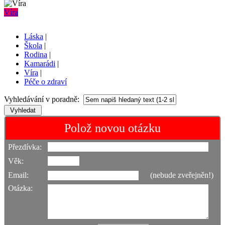
Víra
Láska
|
Škola
|
Rodina
|
Kamarádi
|
Víra
|
Péče o zdraví
Vyhledávání v poradně:
Polož novou otázku
Přezdívka:
Věk:
Email:
(nebude zveřejněn!)
Otázka: