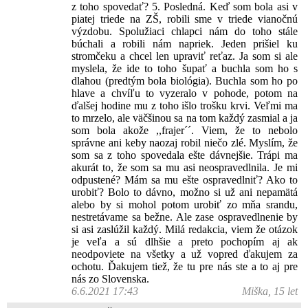
z toho spovedať? 5. Posledná. Keď som bola asi v
piatej triede na ZŠ, robili sme v triede vianočnú
výzdobu. Spolužiaci chlapci nám do toho stále
búchali a robili nám napriek. Jeden prišiel ku
stromčeku a chcel len upraviť reťaz. Ja som si ale
myslela, že ide to toho šupať a buchla som ho s
dlahou (predtým bola biológia). Buchla som ho po
hlave a chvíľu to vyzeralo v pohode, potom na
ďalšej hodine mu z toho išlo trošku krvi. Veľmi ma
to mrzelo, ale väčšinou sa na tom každý zasmial a ja
som bola akože ,,frajer´´. Viem, že to nebolo
správne ani keby naozaj robil niečo zlé. Myslím, že
som sa z toho spovedala ešte dávnejšie. Trápi ma
akurát to, že som sa mu asi neospravedlnila. Je mi
odpustené? Mám sa mu ešte ospravedlniť? Ako to
urobiť? Bolo to dávno, možno si už ani nepamätá
alebo by si mohol potom urobiť zo mňa srandu,
nestretávame sa bežne. Ale zase ospravedlnenie by
si asi zaslúžil každý. Milá redakcia, viem že otázok
je veľa a sú dlhšie a preto pochopím aj ak
neodpoviete na všetky a už vopred ďakujem za
ochotu. Ďakujem tiež, že tu pre nás ste a to aj pre
nás zo Slovenska.
6.6.2021 17:43
Miška, 15 let