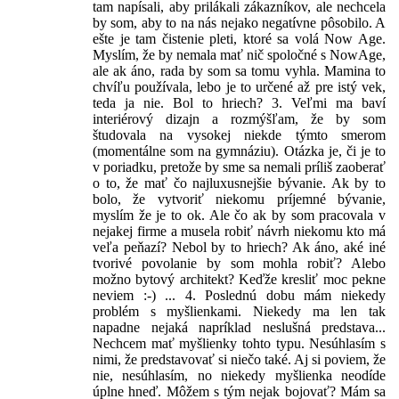
tam napísali, aby prilákali zákazníkov, ale nechcela
by som, aby to na nás nejako negatívne pôsobilo. A
ešte je tam čistenie pleti, ktoré sa volá Now Age.
Myslím, že by nemala mať nič spoločné s NowAge,
ale ak áno, rada by som sa tomu vyhla. Mamina to
chvíľu používala, lebo je to určené až pre istý vek,
teda ja nie. Bol to hriech? 3. Veľmi ma baví
interiérový dizajn a rozmýšľam, že by som
študovala na vysokej niekde týmto smerom
(momentálne som na gymnáziu). Otázka je, či je to
v poriadku, pretože by sme sa nemali príliš zaoberať
o to, že mať čo najluxusnejšie bývanie. Ak by to
bolo, že vytvoriť niekomu príjemné bývanie,
myslím že je to ok. Ale čo ak by som pracovala v
nejakej firme a musela robiť návrh niekomu kto má
veľa peňazí? Nebol by to hriech? Ak áno, aké iné
tvorivé povolanie by som mohla robiť? Alebo
možno bytový architekt? Keďže kresliť moc pekne
neviem :-) ... 4. Poslednú dobu mám niekedy
problém s myšlienkami. Niekedy ma len tak
napadne nejaká napríklad neslušná predstava...
Nechcem mať myšlienky tohto typu. Nesúhlasím s
nimi, že predstavovať si niečo také. Aj si poviem, že
nie, nesúhlasím, no niekedy myšlienka neodíde
úplne hneď. Môžem s tým nejak bojovať? Mám sa