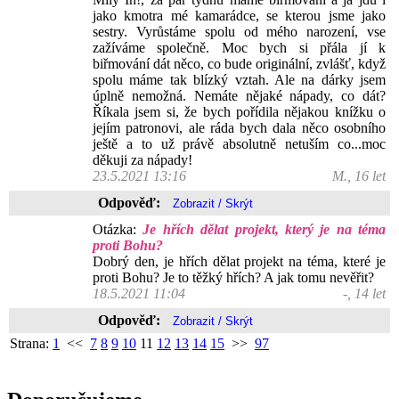
jako kmotra mé kamarádce, se kterou jsme jako
sestry. Vyrůstáme spolu od mého narození, vse
zažíváme společně. Moc bych si přála jí k
biřmování dát něco, co bude originální, zvlášť, když
spolu máme tak blízký vztah. Ale na dárky jsem
úplně nemožná. Nemáte nějaké nápady, co dát?
Říkala jsem si, že bych pořídila nějakou knížku o
jejím patronovi, ale ráda bych dala něco osobního
ještě a to už právě absolutně netuším co...moc
děkuji za nápady!
23.5.2021 13:16
M., 16 let
Odpověď:
Otázka:
Je hřích dělat projekt, který je na téma
proti Bohu?
Dobrý den, je hřích dělat projekt na téma, které je
proti Bohu? Je to těžký hřích? A jak tomu nevěřit?
18.5.2021 11:04
-, 14 let
Odpověď:
Strana:
1
<<
7
8
9
10
11
12
13
14
15
>>
97