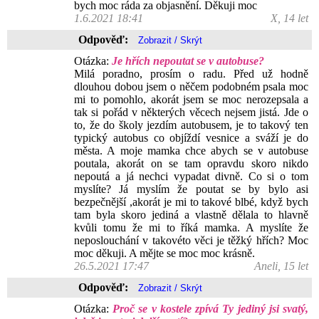
bych moc ráda za objasnění. Děkuji moc
1.6.2021 18:41
X, 14 let
Odpověď:
Otázka:
Je hřích nepoutat se v autobuse?
Milá poradno, prosím o radu. Před už hodně
dlouhou dobou jsem o něčem podobném psala moc
mi to pomohlo, akorát jsem se moc nerozepsala a
tak si pořád v některých věcech nejsem jistá. Jde o
to, že do školy jezdím autobusem, je to takový ten
typický autobus co objíždí vesnice a sváží je do
města. A moje mamka chce abych se v autobuse
poutala, akorát on se tam opravdu skoro nikdo
nepoutá a já nechci vypadat divně. Co si o tom
myslíte? Já myslím že poutat se by bylo asi
bezpečnější ,akorát je mi to takové blbé, když bych
tam byla skoro jediná a vlastně dělala to hlavně
kvůli tomu že mi to říká mamka. A myslíte že
neposlouchání v takovéto věci je těžký hřích? Moc
moc děkuji. A mějte se moc moc krásně.
26.5.2021 17:47
Aneli, 15 let
Odpověď:
Otázka:
Proč se v kostele zpívá Ty jediný jsi svatý,