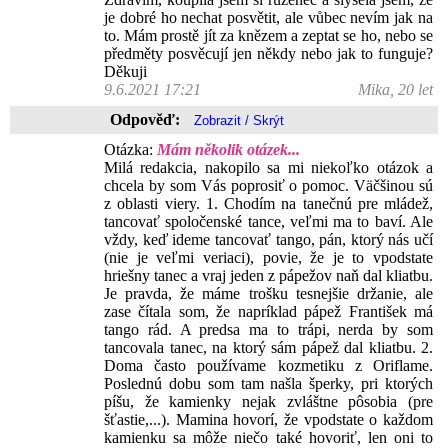
je dobré ho nechat posvětit, ale vůbec nevím jak na
to. Mám prostě jít za knězem a zeptat se ho, nebo se
předměty posvěcují jen někdy nebo jak to funguje?
Děkuji
9.6.2021 17:21
Mika, 20 let
Odpověď:
Otázka:
Mám několik otázek...
Milá redakcia, nakopilo sa mi niekoľko otázok a
chcela by som Vás poprosiť o pomoc. Väčšinou sú
z oblasti viery. 1. Chodím na tanečnú pre mládež,
tancovať spoločenské tance, veľmi ma to baví. Ale
vždy, keď ideme tancovať tango, pán, ktorý nás učí
(nie je veľmi veriaci), povie, že je to vpodstate
hriešny tanec a vraj jeden z pápežov naň dal kliatbu.
Je pravda, že máme trošku tesnejšie držanie, ale
zase čítala som, že napríklad pápež František má
tango rád. A predsa ma to trápi, nerda by som
tancovala tanec, na ktorý sám pápež dal kliatbu. 2.
Doma často používame kozmetiku z Oriflame.
Poslednú dobu som tam našla šperky, pri ktorých
píšu, že kamienky nejak zvláštne pôsobia (pre
šťastie,...). Mamina hovorí, že vpodstate o každom
kamienku sa môže niečo také hovoriť, len oni to