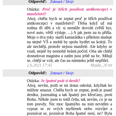
Odpověď:
Otázka:
Proč je hřích používat antikoncepci v
manželství?
Ahoj, chtěla bych se zeptat proč je hřích používat
antikoncepci v manželství? Třeba když už má
rodina tři děti a víc si nemůže dovolit (větší byt,
nové auto, větší výdaje, ...) A jak jsem na to přišla.
Moje o dva roky starší kamarádka s přítelem studuje
na stejné VŠ a mohli by spolu bydlet na koleji. To
ale nechtějí, protože nejsou manželé. Ale kdyby se
vzali, stejně by nemohli bránit početí. Oba ale chtějí
dostudovat magistra a zatím jsou ještě na bc. Milují
se, chtějí se vzít, ale čas na miminko ještě nepřišel.
2.6.2021 17:45
Majda, 20 let
Odpověď:
Otázka:
Je špatné psát si deník?
Ahoj, nevím, jestli se mi dotaz odeslal, kdyžtak ho
můžete smazat. Chtěla bych se zeptat, jestli je psaní
deníku, journaling a tak špatný pro křesťany, proti
Bohu. Někde jsem to totiž četla, tak nevím, co je na
tom pravdy. Nic moc špatnýho na tom nevidím a
vypsat se ze svých myšlenek nebo rozvíjet a
poznávat se, poznávat Boha špatné není, ne? Byla