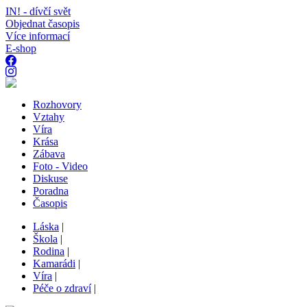
IN! - dívčí svět
Objednat časopis
Více informací
E-shop
Rozhovory
Vztahy
Víra
Krása
Zábava
Foto - Video
Diskuse
Poradna
Časopis
Láska
|
Škola
|
Rodina
|
Kamarádi
|
Víra
|
Péče o zdraví
|