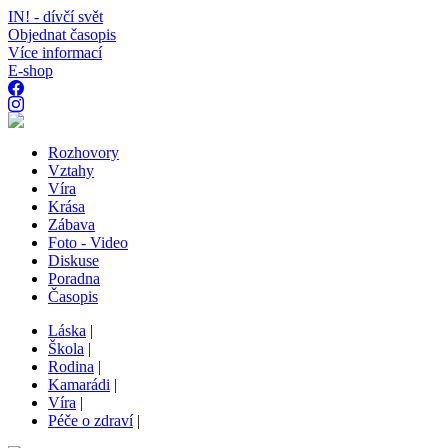
IN! - dívčí svět
Objednat časopis
Více informací
E-shop
Rozhovory
Vztahy
Víra
Krása
Zábava
Foto - Video
Diskuse
Poradna
Časopis
Láska
|
Škola
|
Rodina
|
Kamarádi
|
Víra
|
Péče o zdraví
|