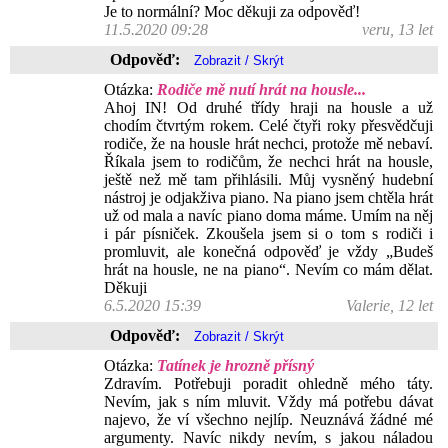
Je to normální? Moc děkuji za odpověď!
11.5.2020 09:28
veru, 13 let
Odpověď:
Otázka:
Rodiče mě nutí hrát na housle...
Ahoj IN! Od druhé třídy hraji na housle a už
chodím čtvrtým rokem. Celé čtyři roky přesvědčuji
rodiče, že na housle hrát nechci, protože mě nebaví.
Říkala jsem to rodičům, že nechci hrát na housle,
ještě než mě tam přihlásili. Můj vysněný hudební
nástroj je odjakživa piano. Na piano jsem chtěla hrát
už od mala a navíc piano doma máme. Umím na něj
i pár písniček. Zkoušela jsem si o tom s rodiči i
promluvit, ale konečná odpověď je vždy „Budeš
hrát na housle, ne na piano“. Nevím co mám dělat.
Děkuji
6.5.2020 15:39
Valerie, 12 let
Odpověď:
Otázka:
Tatínek je hrozně přísný
Zdravím. Potřebuji poradit ohledně mého táty.
Nevím, jak s ním mluvit. Vždy má potřebu dávat
najevo, že ví všechno nejlíp. Neuznává žádné mé
argumenty. Navíc nikdy nevím, s jakou náladou