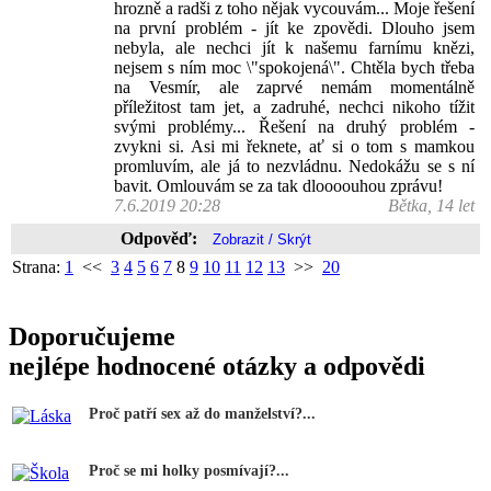
hrozně a radši z toho nějak vycouvám... Moje řešení
na první problém - jít ke zpovědi. Dlouho jsem
nebyla, ale nechci jít k našemu farnímu knězi,
nejsem s ním moc \"spokojená\". Chtěla bych třeba
na Vesmír, ale zaprvé nemám momentálně
příležitost tam jet, a zadruhé, nechci nikoho tížit
svými problémy... Řešení na druhý problém -
zvykni si. Asi mi řeknete, ať si o tom s mamkou
promluvím, ale já to nezvládnu. Nedokážu se s ní
bavit. Omlouvám se za tak dloooouhou zprávu!
7.6.2019 20:28
Bětka, 14 let
Odpověď:
Strana:
1
<<
3
4
5
6
7
8
9
10
11
12
13
>>
20
Doporučujeme
nejlépe hodnocené otázky a odpovědi
Proč patří sex až do manželství?...
Proč se mi holky posmívají?...