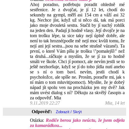
Ahoj poradno, potřebuju poradit ohledně mé
sestřenice. Je z dvojčat, je jí 12 let, chodí do
sekundy na gympl, měří asi 154 cm a váží asi 32
kg. Nechce jíst, když už si něco dá, tak má porci
jako moje dvouletá sestra. Stačil by jí suchý rohlík
na jeden den. Padají ji hodně vlasy. Její dvojče je na
tom trošku lépe, ta sice taky nejí úplně dobře, ale
není to tak hrozné(podle mě nejí moc kvůli tomu, že
nejí ani její sestra...jsou na sebe strašně vázané). Ta
první, o které Vám píšu je trošku \"pomalejší\" než
ta druhá...ráčkuje a myslím, že se jí za to hodně
smáli ve škole. Chci jí pomoct, ale nevím jestli se to
ještě nezhoršuje, když se jí do toho jídla nutí anebo
se s ní o tom baví. nevím, jestli chodí k
psycholožce, ale spíše ne. Prosím, poraďte mi, jak s
ní mám o tom mluvit(pomoct). Myslíte, že je dobrý
nápad jít spolu ven na procházku jen my dvě? Jak
mám uvést dialog s ní? Děkuju za skvělý časopis a
za odpověď. Mia
9.11.2019 22:27
Mia, 14 let
Odpověď:
Otázka:
Rodiče berou jako neúctu, že jsem odjela
za kamarádkou...