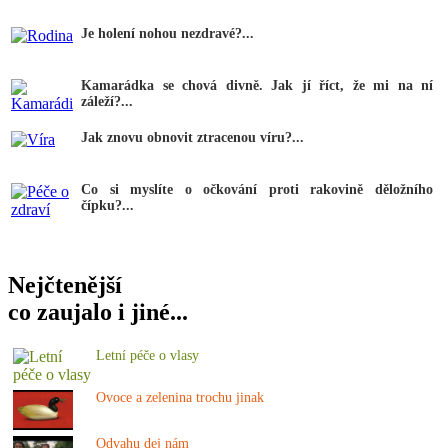
Je holení nohou nezdravé?...
Kamarádka se chová divně. Jak jí říct, že mi na ní
záleží?...
Jak znovu obnovit ztracenou víru?...
Co si myslíte o očkování proti rakovině děložního
čípku?...
Nejčtenější
co zaujalo i jiné...
Letní péče o vlasy
Ovoce a zelenina trochu jinak
Odvahu dej nám