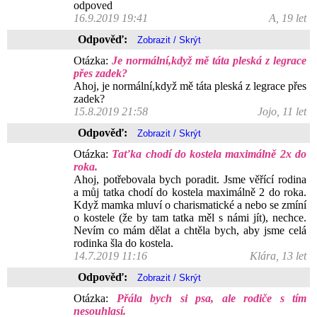
odpoved
16.9.2019 19:41
A, 19 let
Odpověď:
Otázka:
Je normální,když mě táta pleská z legrace
přes zadek?
Ahoj, je normální,když mě táta pleská z legrace přes
zadek?
15.8.2019 21:58
Jojo, 11 let
Odpověď:
Otázka:
Taťka chodí do kostela maximálně 2x do
roka.
Ahoj, potřebovala bych poradit. Jsme věřící rodina
a můj tatka chodí do kostela maximálně 2 do roka.
Když mamka mluví o charismatické a nebo se zmíní
o kostele (že by tam tatka měl s námi jít), nechce.
Nevím co mám dělat a chtěla bych, aby jsme celá
rodinka šla do kostela.
14.7.2019 11:16
Klára, 13 let
Odpověď:
Otázka:
Přála bych si psa, ale rodiče s tím
nesouhlasí.