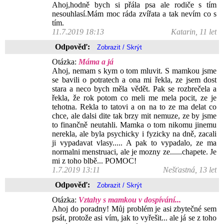
Ahoj,hodně bych si přála psa ale rodiče s tím
nesouhlasí.Mám moc ráda zvířata a tak nevím co s
tím.
11.7.2019 18:13
Katarin, 11 let
Odpověď:
Otázka:
Máma a já
Ahoj, nemam s kym o tom mluvit. S mamkou jsme
se bavili o potratech a ona mi řekla, ze jsem dost
stara a neco bych měla vědět. Pak se rozbrečela a
řekla, že rok potom co meli me mela pocit, ze je
tehotna. Rekla to tatovi a on na to ze ma delat co
chce, ale dalsi dite tak brzy mit nemuze, ze by jsme
to finančně neutahli. Mamka o tom nikomu jinemu
nerekla, ale byla psychicky i fyzicky na dně, zacali
ji vypadavat vlasy..... A pak to vypadalo, ze ma
normalni menstruaci, ale je mozny ze......chapete. Je
mi z toho blbě... POMOC!
1.7.2019 13:11
Nešťastná, 13 let
Odpověď:
Otázka:
Vztahy s mamkou v dospívání...
Ahoj do poradny! Můj problém je asi zbytečné sem
psát, protože asi vím, jak to vyřešit... ale já se z toho