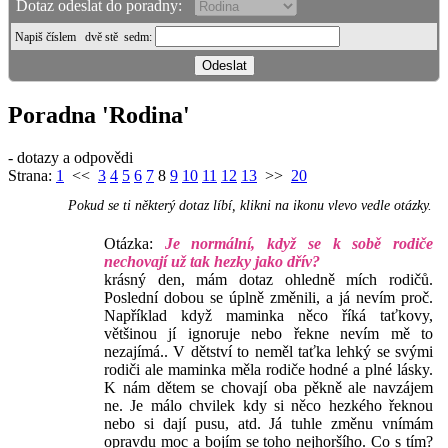
Dotaz odeslat do poradny:
Napiš číslem
dvě stě sedm
:
Poradna 'Rodina'
- dotazy a odpovědi
Strana:
1
<<
3
4
5
6
7
8
9
10
11
12
13
>>
20
Pokud se ti některý dotaz líbí, klikni na ikonu vlevo vedle otázky.
Otázka:
Je normální, když se k sobě rodiče
nechovají už tak hezky jako dřív?
krásný den, mám dotaz ohledně mích rodičů.
Poslední dobou se úplně změnili, a já nevím proč.
Například když maminka něco říká taťkovy,
většinou jí ignoruje nebo řekne nevím mě to
nezajímá.. V dětství to neměl taťka lehký se svými
rodiči ale maminka měla rodiče hodné a plné lásky.
K nám dětem se chovají oba pěkně ale navzájem
ne. Je málo chvilek kdy si něco hezkého řeknou
nebo si dají pusu, atd. Já tuhle změnu vnímám
opravdu moc a bojím se toho nejhoršího. Co s tím?