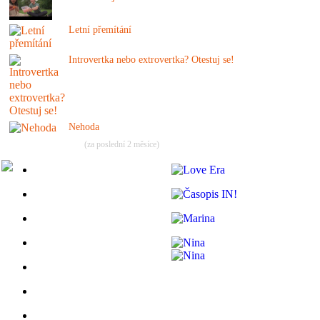
Letní přemítání
Introvertka nebo extrovertka? Otestuj se!
Nehoda
(za poslední 2 měsíce)