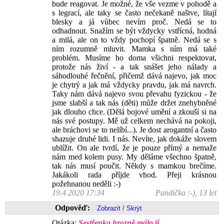
bude reagovat. Je možné, že vše vezme v pohodě a
s legrací, ale taky se často nečekaně naštve, lítají
blesky a já vůbec nevím proč. Nedá se to
odhadnout. Snažím se být vždycky vstřícná, hodná
a milá, ale on to vždy pochopí špatně. Nedá se s
ním rozumně mluvit. Mamka s ním má také
problém. Musíme ho doma všichni respektovat,
protože nás živí - a tak snášet jeho nálady a
sáhodlouhé řečnění, přičemž dává najevo, jak moc
je chytrý a jak má vždycky pravdu, jak má navrch.
Taky nám dává najevo svou převahu fyzickou - že
jsme slabší a tak nás (děti) může držet znehybněné
jak dlouho chce. (Dělá bojové umění a zkouší si na
nás své postupy. Mě už celkem nechává na pokoji,
ale bráchovi se to nelíbí...). Je dost arogantní a často
shazuje druhé lidi. I nás. Nevíte, jak dokáže slovem
ublížit. On ale tvrdí, že je pouze přímý a nemaže
nám med kolem pusy. My děláme všechno špatně,
tak nás musí poučit. Někdy s mamkou brečíme.
Jakákoli rada příjde vhod. Přeji krásnou
požehnanou neděli :-)
19.4.2020 17:34
Pandička :-), 13 let
Odpověď:
Otázka:
Sestřenka hrozně málo jí