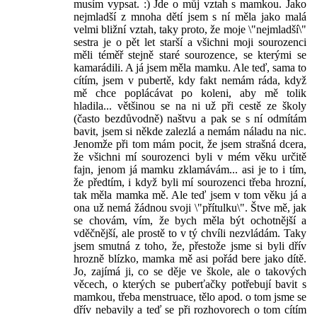
musím vypsat. :) Jde o můj vztah s mamkou. Jako
nejmladší z mnoha dětí jsem s ní měla jako malá
velmi bližní vztah, taky proto, že moje \"nejmladší\"
sestra je o pět let starší a všichni moji sourozenci
měli téměř stejně staré sourozence, se kterými se
kamarádili. A já jsem měla mamku. Ale teď, sama to
cítím, jsem v pubertě, kdy fakt nemám ráda, když
mě chce poplácávat po koleni, aby mě tolik
hladila... většinou se na ni už při cestě ze školy
(často bezdůvodně) naštvu a pak se s ní odmítám
bavit, jsem si někde zalezlá a nemám náladu na nic.
Jenomže při tom mám pocit, že jsem strašná dcera,
že všichni mí sourozenci byli v mém věku určitě
fajn, jenom já mamku zklamávám... asi je to i tím,
že předtím, i když byli mí sourozenci třeba hrozní,
tak měla mamka mě. Ale teď jsem v tom věku já a
ona už nemá žádnou svoji \"přítulku\". Štve mě, jak
se chovám, vím, že bych měla být ochotnější a
vděčnější, ale prostě to v tý chvíli nezvládám. Taky
jsem smutná z toho, že, přestože jsme si byli dřív
hrozně blízko, mamka mě asi pořád bere jako dítě.
Jo, zajímá ji, co se děje ve škole, ale o takových
věcech, o kterých se puberťačky potřebují bavit s
mamkou, třeba menstruace, tělo apod. o tom jsme se
dřív nebavily a teď se při rozhovorech o tom cítím