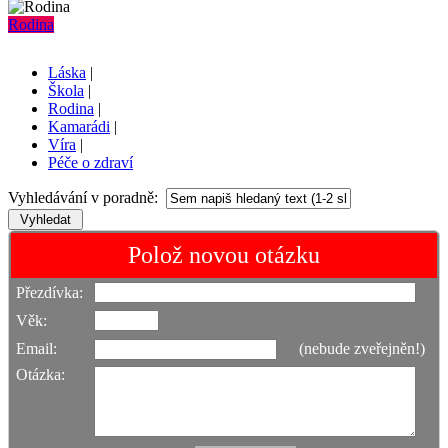
Rodina
Láska
|
Škola
|
Rodina
|
Kamarádi
|
Víra
|
Péče o zdraví
Vyhledávání v poradně:
Polož novou otázku
Přezdívka:
Věk:
Email:
(nebude zveřejněn!)
Otázka: