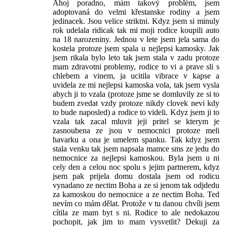
Ahoj poradno, mám takový problém, jsem
adoptovaná do velmi křestanske rodiny a jsem
jedinacek. Jsou velice striktni. Kdyz jsem si minuly
rok udelala ridicak tak mi moji rodice koupili auto
na 18 narozeniny. Jednou v lete jsem jela sama do
kostela protoze jsem spala u nejlepsi kamosky. Jak
jsem rikala bylo leto tak jsem stala v zadu protoze
mam zdravotni problemy, rodice to vi a prave sli s
chlebem a vinem, ja ucitila vibrace v kapse a
uvidela ze mi nejlepsi kamoska vola, tak jsem vysla
abych ji to vzala (protoze jsme se domluvily ze si to
budem zvedat vzdy protoze nikdy clovek nevi kdy
to bude naposled) a rodice to videli. Kdyz jsem ji to
vzala tak zacal mluvit jeji pritel se kterym je
zasnoubena ze jsou v nemocnici protoze meli
havarku a ona je umelem spanku. Tak kdyz jsem
stala venku tak jsem napsala mamce sms ze jedu do
nemocnice za nejlepsi kamoskou. Byla jsem u ni
cely den a celou noc spolu s jejim partnerem, kdyz
jsem pak prijela domu dostala jsem od rodicu
vynadano ze nectim Boha a ze si jenom tak odjdedu
za kamoskou do nemocnice a ze nectim Boha. Ted
nevím co mám dělat. Protože v tu danou chvíli jsem
cítila ze mam byt s ni. Rodice to ale nedokazou
pochopit, jak jim to mam vysvetlit? Dekuji za