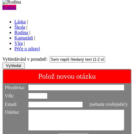
Rodina
Láska
|
Škola
|
Rodina
|
Kamarádi
|
Víra
|
Péče o zdraví
Vyhledávání v poradně:
Polož novou otázku
Přezdívka:
Věk:
Email:
(nebude zveřejněn!)
Otázka: