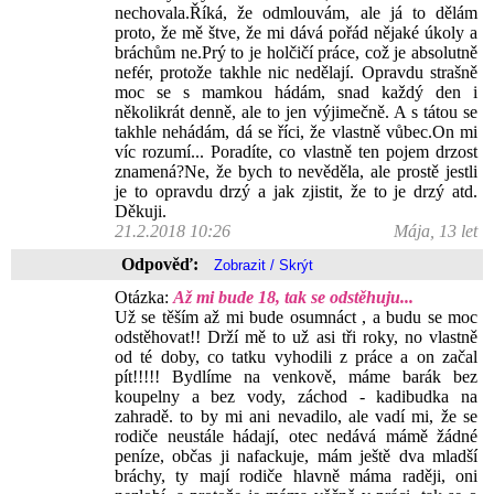
nechovala.Říká, že odmlouvám, ale já to dělám
proto, že mě štve, že mi dává pořád nějaké úkoly a
bráchům ne.Prý to je holčičí práce, což je absolutně
nefér, protože takhle nic nedělají. Opravdu strašně
moc se s mamkou hádám, snad každý den i
několikrát denně, ale to jen výjimečně. A s tátou se
takhle nehádám, dá se říci, že vlastně vůbec.On mi
víc rozumí... Poradíte, co vlastně ten pojem drzost
znamená?Ne, že bych to nevěděla, ale prostě jestli
je to opravdu drzý a jak zjistit, že to je drzý atd.
Děkuji.
21.2.2018 10:26
Mája, 13 let
Odpověď:
Otázka:
Až mi bude 18, tak se odstěhuju...
Už se těším až mi bude osumnáct , a budu se moc
odstěhovat!! Drží mě to už asi tři roky, no vlastně
od té doby, co tatku vyhodili z práce a on začal
pít!!!!! Bydlíme na venkově, máme barák bez
koupelny a bez vody, záchod - kadibudka na
zahradě. to by mi ani nevadilo, ale vadí mi, že se
rodiče neustále hádají, otec nedává mámě žádné
peníze, občas ji nafackuje, mám ještě dva mladší
bráchy, ty mají rodiče hlavně máma raději, oni