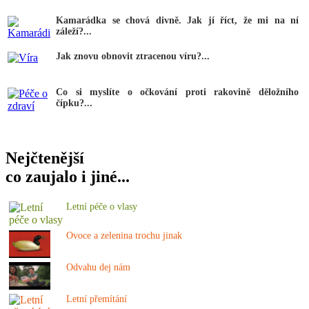
Kamarádka se chová divně. Jak jí říct, že mi na ní
záleží?...
Jak znovu obnovit ztracenou víru?...
Co si myslíte o očkování proti rakovině děložního
čípku?...
Nejčtenější
co zaujalo i jiné...
Letní péče o vlasy
Ovoce a zelenina trochu jinak
Odvahu dej nám
Letní přemítání