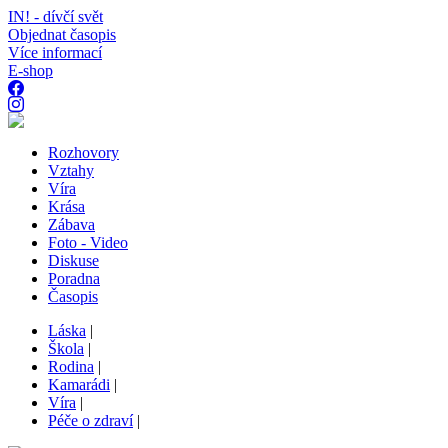
IN! - dívčí svět
Objednat časopis
Více informací
E-shop
Rozhovory
Vztahy
Víra
Krása
Zábava
Foto - Video
Diskuse
Poradna
Časopis
Láska
|
Škola
|
Rodina
|
Kamarádi
|
Víra
|
Péče o zdraví
|