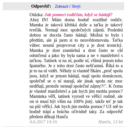
Odpověď:
Otázka:
Jak pomoct rodičům, když se hádají?
Ahoj IN! Mám doma hodně rozdílné rodiče.
Mamka je taková křehká duše a taťka je takový
tvrďák. Nemají moc společných zájmů. Poslední
dobou se docela často hádají. Možná to bylo i
předtím, ale já jsem si to neuvědomovala. Taťka
vůbec neumí projevovat city a je dost ironický.
Mamka je dost zranitelná a dost často se cítí
odstrčená a jako by byla sama a ne v manželství s
taťkou. Tatínek si na ní, podle ní, všímá jenom toho
špatného. Je z toho dost často nešťastná. Říká to a
je to na ní vidět. Někdy si vlastně říkám ,,proč spolu
jsou, když se jenom hádají, mají spolu domácnost,
společně se o ní starají, ale jinak spolu nic moc
nedělají, protože nemají společné zájmy?\". K čemu
je vlastně manželství a jak bych jim mohla pomoc?
Maminka věří, tatínek vyrostl ve věřící rodině, ale
on si musí být vším na 100% jistý, takže teť je tak
na půl věřící. Jak bych jim mohla pomoc? Už mě to
hodně trápí a bráchu očividně taky. Za odpověď
předem děkuji Hanča
4.6.2017 14:16
Hanča, 13 let