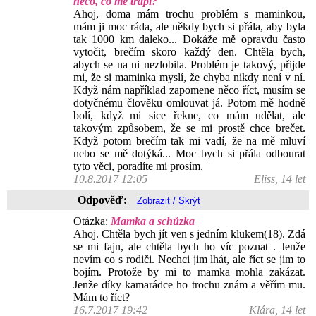
něco, co mě trápí?
Ahoj, doma mám trochu problém s maminkou,
mám ji moc ráda, ale někdy bych si přála, aby byla
tak 1000 km daleko... Dokáže mě opravdu často
vytočit, brečím skoro každý den. Chtěla bych,
abych se na ni nezlobila. Problém je takový, přijde
mi, že si maminka myslí, že chyba nikdy není v ní.
Když nám například zapomene něco říct, musím se
dotyčnému člověku omlouvat já. Potom mě hodně
bolí, když mi sice řekne, co mám udělat, ale
takovým způsobem, že se mi prostě chce brečet.
Když potom brečím tak mi vadí, že na mě mluví
nebo se mě dotýká... Moc bych si přála odbourat
tyto věci, poradíte mi prosím.
10.8.2017 12:05
Eliss, 14 let
Odpověď:
Otázka:
Mamka a schůzka
Ahoj. Chtěla bych jít ven s jedním klukem(18). Zdá
se mi fajn, ale chtěla bych ho víc poznat . Jenže
nevím co s rodiči. Nechci jim lhát, ale říct se jim to
bojím. Protože by mi to mamka mohla zakázat.
Jenže díky kamarádce ho trochu znám a věřím mu.
Mám to říct?
16.7.2017 19:42
Klára, 14 let