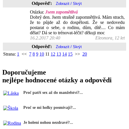
Odpověď:
Otázka:
Jsem zapomětlivá
Dobrý den. Jsem strašně zapomnětlivá. Mám strach,
že to půjde až do dospělosti. Že se nedovedu
postarat o sebe, o rodinu, dům, dítě.... Co mám
dělat? Dá se to trénovat-léčit? děkuji moc
16.2.2017 20:40
Eleonora, 12 let
Odpověď:
Strana:
1
<<
7
8
9
10
11
12
13
14
15
>>
20
Doporučujeme
nejlépe hodnocené otázky a odpovědi
Proč patří sex až do manželství?...
Proč se mi holky posmívají?...
Je holení nohou nezdravé?...