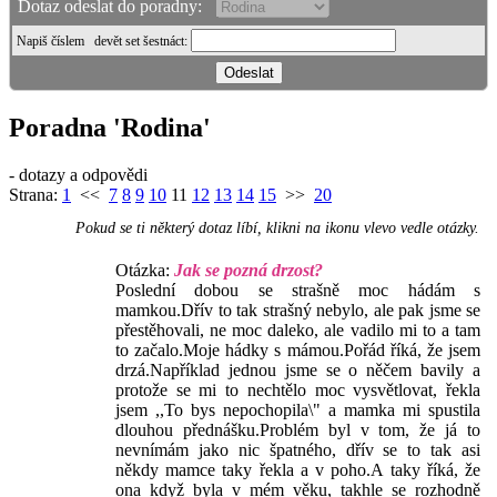
Dotaz odeslat do poradny:
Napiš číslem
devět set šestnáct
:
Poradna 'Rodina'
- dotazy a odpovědi
Strana:
1
<<
7
8
9
10
11
12
13
14
15
>>
20
Pokud se ti některý dotaz líbí, klikni na ikonu vlevo vedle otázky.
Otázka:
Jak se pozná drzost?
Poslední dobou se strašně moc hádám s
mamkou.Dřív to tak strašný nebylo, ale pak jsme se
přestěhovali, ne moc daleko, ale vadilo mi to a tam
to začalo.Moje hádky s mámou.Pořád říká, že jsem
drzá.Například jednou jsme se o něčem bavily a
protože se mi to nechtělo moc vysvětlovat, řekla
jsem ,,To bys nepochopila\" a mamka mi spustila
dlouhou přednášku.Problém byl v tom, že já to
nevnímám jako nic špatného, dřív se to tak asi
někdy mamce taky řekla a v poho.A taky říká, že
ona když byla v mém věku, takhle se rozhodně