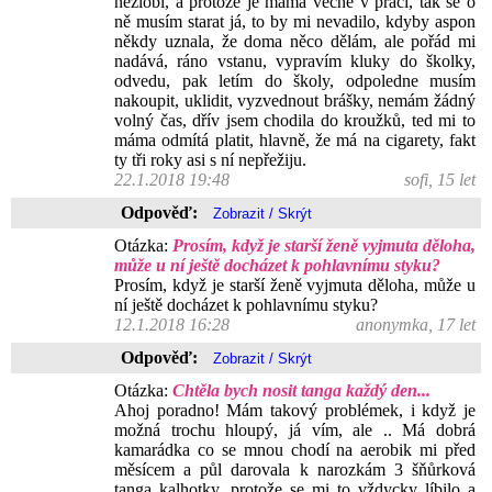
nezlobí, a protože je máma věčně v práci, tak se o
ně musím starat já, to by mi nevadilo, kdyby aspon
někdy uznala, že doma něco dělám, ale pořád mi
nadává, ráno vstanu, vypravím kluky do školky,
odvedu, pak letím do školy, odpoledne musím
nakoupit, uklidit, vyzvednout brášky, nemám žádný
volný čas, dřív jsem chodila do kroužků, ted mi to
máma odmítá platit, hlavně, že má na cigarety, fakt
ty tři roky asi s ní nepřežiju.
22.1.2018 19:48
sofi, 15 let
Odpověď:
Otázka:
Prosím, když je starší ženě vyjmuta děloha,
může u ní ještě docházet k pohlavnímu styku?
Prosím, když je starší ženě vyjmuta děloha, může u
ní ještě docházet k pohlavnímu styku?
12.1.2018 16:28
anonymka, 17 let
Odpověď:
Otázka:
Chtěla bych nosit tanga každý den...
Ahoj poradno! Mám takový problémek, i když je
možná trochu hloupý, já vím, ale .. Má dobrá
kamarádka co se mnou chodí na aerobik mi před
měsícem a půl darovala k narozkám 3 šňůrková
tanga kalhotky, protože se mi to vždycky líbilo a