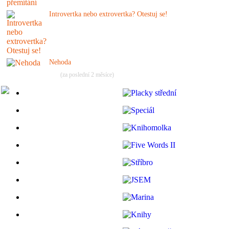
Introvertka nebo extrovertka? Otestuj se!
Nehoda
(za poslední 2 měsíce)