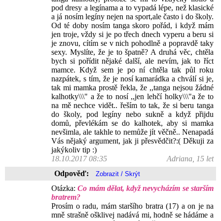
pod dresy a legínama a to vypadá lépe, než klasické
a já nosím legíny nejen na sport,ale často i do školy.
Od té doby nosím tanga skoro pořád, i když mám
jen troje, vždy si je po třech dnech vyperu a beru si
je znovu, cítím se v nich pohodlně a popravdě taky
sexy. Myslíte, že je to špatně? A druhá věc, chtěla
bych si pořídit nějaké další, ale nevím, jak to říct
mamce. Když sem je po ní chtěla tak půl roku
nazpátek, s tím, že je nosí kamarádka a chválí si je,
tak mi mamka prostě řekla, že ,,tanga nejsou žádné
kalhotky\\\" a že to nosí ,,jen lehčí holky\\\"a že to
na mě nechce vidět.. řeším to tak, že si beru tanga
do školy, pod legíny nebo sukně a když přijdu
domů, převlékám se do kalhotek, aby si mamka
nevšimla, ale takhle to nemůže jít věčně.. Nenapadá
Vás nějaký argument, jak ji přesvědčit?:( Děkuji za
jakýkoliv tip :)
18.10.2017 08:35
Adriana, 15 let
Odpověď:
Otázka:
Co mám dělat, když nevycházím se starším
bratrem?
Prosím o radu, mám staršího bratra (17) a on je na
mně strašně ošklivej nadává mi, hodně se hádáme a