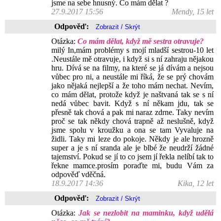
jsme na sebe hnusný. Co mám dělat ?
27.9.2017 15:56
Mendy, 15 let
Odpověď:
Otázka:
Co mám dělat, když mě sestra otravuje?
milý In,mám problémy s mojí mladší sestrou-10 let
.Neustále mě otravuje, i když si s ní zahraju nějakou
hru. Dívá se na filmy, na které se já dívám a nejsou
vůbec pro ni, a neustále mi říká, že se prý chovám
jako nějaká nejlepší a že toho mám nechat. Nevím,
co mám dělat, protože když je naštvaná tak se s ní
nedá vůbec bavit. Když s ní někam jdu, tak se
přesně tak chová a pak mi naraz zdrne. Taky nevím
proč se tak někdy chová trapně až neslušně, když
jsme spolu v kroužku a ona se tam Vyvaluje na
židli. Taky mi leze do pokoje. Někdy je ale hrozně
super a je s ní sranda ale je blbé že neudrží žádné
tajemství. Pokud se jí to co jsem jí řekla nelíbí tak to
řekne mamce.prosím poraďte mi, budu Vám za
odpověď vděčná.
18.9.2017 14:36
Kika, 12 let
Odpověď:
Otázka:
Jak se nezlobit na maminku, když udělá