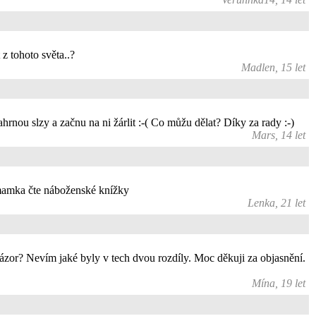
 z tohoto světa..?
Madlen, 15 let
rnou slzy a začnu na ni žárlit :-( Co můžu dělat? Díky za rady :-)
Mars, 14 let
 mamka čte náboženské knížky
Lenka, 21 let
zor? Nevím jaké byly v tech dvou rozdíly. Moc děkuji za objasnění.
Mína, 19 let