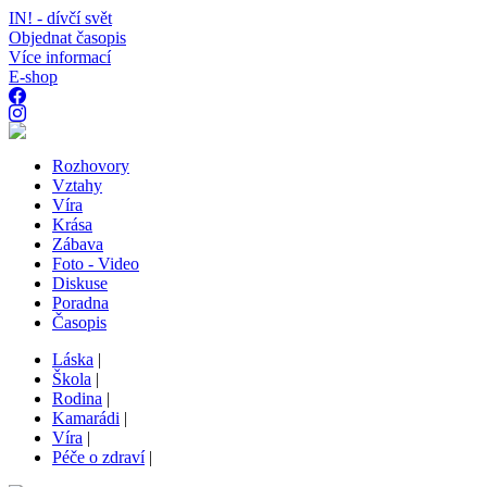
IN! - dívčí svět
Objednat časopis
Více informací
E-shop
Rozhovory
Vztahy
Víra
Krása
Zábava
Foto - Video
Diskuse
Poradna
Časopis
Láska
|
Škola
|
Rodina
|
Kamarádi
|
Víra
|
Péče o zdraví
|