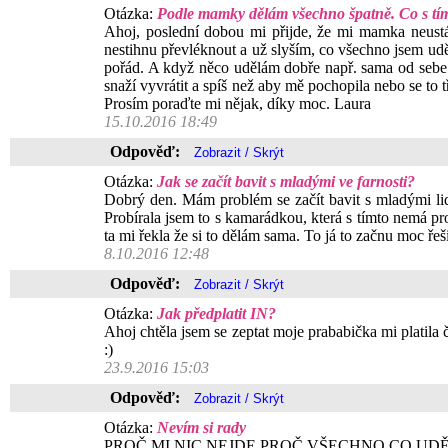
Otázka:
Podle mamky dělám všechno špatně. Co s tí
Ahoj, poslední dobou mi přijde, že mi mamka neustá
nestihnu převléknout a už slyším, co všechno jsem uděl
pořád. A když něco udělám dobře např. sama od sebe
snaží vyvrátit a spíš než aby mě pochopila nebo se to 
Prosím poraďte mi nějak, díky moc. Laura
15.10.2016 18:49
Odpověď:
Otázka:
Jak se začít bavit s mladými ve farnosti?
Dobrý den. Mám problém se začít bavit s mladými lidm
Probírala jsem to s kamarádkou, která s tímto nemá pr
ta mi řekla že si to dělám sama. To já to začnu moc ře
8.10.2016 12:48
Odpověď:
Otázka:
Jak předplatit IN?
Ahoj chtěla jsem se zeptat moje prababička mi platila 
:)
23.9.2016 15:03
Odpověď:
Otázka:
Nevím si rady
PROČ MI NIC NEJDE PROČ VŠECHNO CO UD