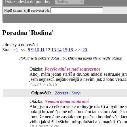
Dotaz odeslat do poradny:
Napiš číslem
čtyři sta dvacet pět
:
Poradna 'Rodina'
- dotazy a odpovědi
Strana:
1
<<
8
9
10
11
12
13
14
15
16
>>
20
Pokud se ti některý dotaz líbí, klikni na ikonu vlevo vedle otázky.
Otázka:
Povyšování se nad sourozence
Ahoj, mám jednu starší a druhou mladší sestru,ale js
jsem nejhezčí, nejšikovnější a nevím, jak z toho ven.D
7.2.2017 16:16
Odpověď:
Otázka:
Nemám doma soukromí
Ahoj jsem z celkem velké rodiny(je nás 6) a bydlíme 
pokoji hrozně špatně učí a nemám tam skoro žádné souk
tomu že nemáme zas tak moc peněz a hoodně věcí které 
vidím jak si žijí všichni mí spolužáci a kamarádi. Co
15.1.2017 19:38