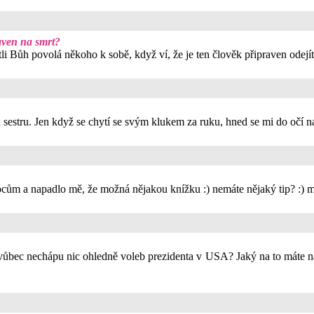
aven na smrt?
tli Bůh povolá někoho k sobě, když ví, že je ten člověk připraven odejít
sestru. Jen když se chytí se svým klukem za ruku, hned se mi do očí nah
cům a napadlo mě, že možná nějakou knížku :) nemáte nějaký tip? :)
vůbec nechápu nic ohledně voleb prezidenta v USA? Jaký na to máte ná