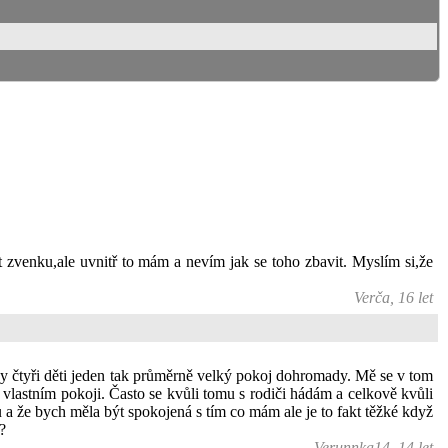
t zvenku,ale uvnitř to mám a nevím jak se toho zbavit. Myslím si,že
Verča, 16 let
y čtyři děti jeden tak průměrně velký pokoj dohromady. Mě se v tom
 vlastním pokoji. Často se kvůli tomu s rodiči hádám a celkově kvůli
 a že bych měla být spokojená s tím co mám ale je to fakt těžké když
?
Verunnka14, 14 let