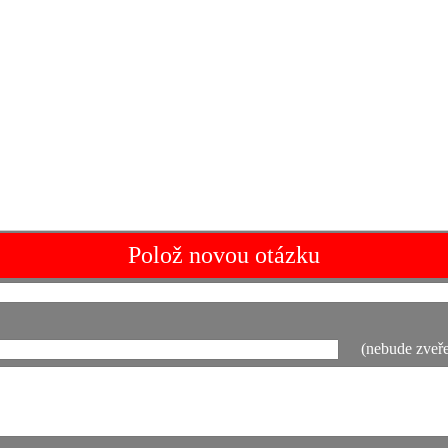
Polož novou otázku
(nebude zveře