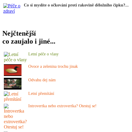
Co si myslíte o očkování proti rakovině děložního čípku?...
Nejčtenější
co zaujalo i jiné...
Letní péče o vlasy
Ovoce a zelenina trochu jinak
Odvahu dej nám
Letní přemítání
Introvertka nebo extrovertka? Otestuj se!