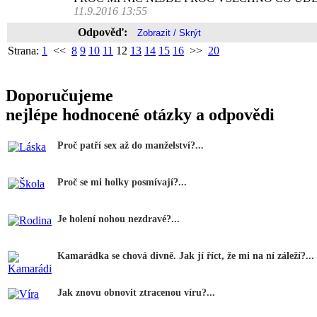
11.9.2016 13:55
Odpověď:
Strana:
1
<<
8
9
10
11
12
13
14
15
16
>>
20
Doporučujeme
nejlépe hodnocené otázky a odpovědi
Proč patří sex až do manželství?...
Proč se mi holky posmívají?...
Je holení nohou nezdravé?...
Kamarádka se chová divně. Jak jí říct, že mi na ní záleží?...
Jak znovu obnovit ztracenou víru?...