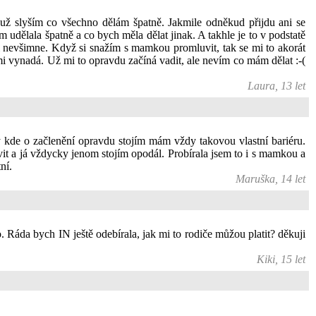
už slyším co všechno dělám špatně. Jakmile odněkud přijdu ani se
 udělala špatně a co bych měla dělat jinak. A takhle je to v podstatě
nevšimne. Když si snažím s mamkou promluvit, tak se mi to akorát
 mi vynadá. Už mi to opravdu začíná vadit, ale nevím co mám dělat :-(
Laura, 13 let
y kde o začlenění opravdu stojím mám vždy takovou vlastní bariéru.
vit a já vždycky jenom stojím opodál. Probírala jsem to i s mamkou a
ní.
Maruška, 14 let
. Ráda bych IN ještě odebírala, jak mi to rodiče můžou platit? děkuji
Kiki, 15 let