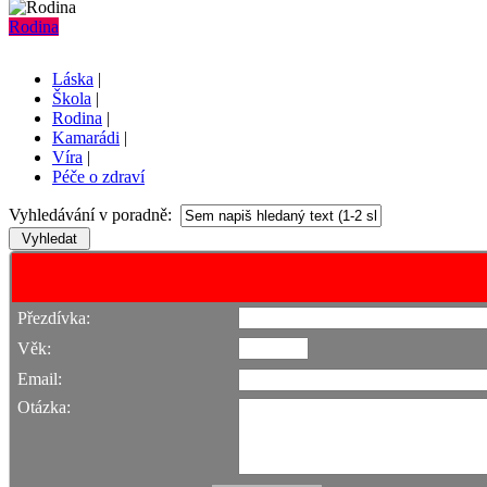
Rodina
Láska
|
Škola
|
Rodina
|
Kamarádi
|
Víra
|
Péče o zdraví
Vyhledávání v poradně:
Přezdívka:
Věk:
Email:
Otázka: