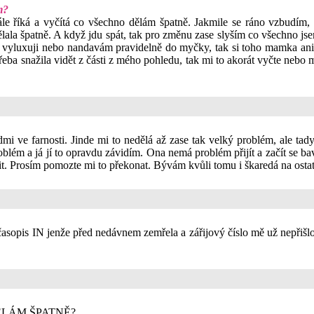
m?
le říká a vyčítá co všechno dělám špatně. Jakmile se ráno vzbudím, 
ala špatně. A když jdu spát, tak pro změnu zase slyším co všechno jsem
 vyluxuji nebo nandavám pravidelně do myčky, tak si toho mamka ani 
třeba snažila vidět z části z mého pohledu, tak mi to akorát vyčte nebo
i ve farnosti. Jinde mi to nedělá až zase tak velký problém, ale tad
oblém a já jí to opravdu závidím. Ona nemá problém přijít a začít se ba
šit. Prosím pomozte mi to překonat. Bývám kvůli tomu i škaredá na ostat
časopis IN jenže před nedávnem zemřela a zářijový číslo mě už nepřišlo
ĚLÁM ŠPATNĚ?