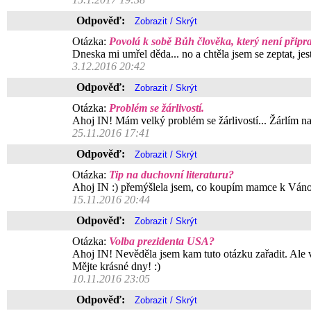
Odpověď:
Otázka:
Povolá k sobě Bůh člověka, který není připr
Dneska mi umřel děda... no a chtěla jsem se zeptat, jes
3.12.2016 20:42
Odpověď:
Otázka:
Problém se žárlivostí.
Ahoj IN! Mám velký problém se žárlivostí... Žárlím na 
25.11.2016 17:41
Odpověď:
Otázka:
Tip na duchovní literaturu?
Ahoj IN :) přemýšlela jsem, co koupím mamce k Váno
15.11.2016 20:44
Odpověď:
Otázka:
Volba prezidenta USA?
Ahoj IN! Nevěděla jsem kam tuto otázku zařadit. Ale 
Mějte krásné dny! :)
10.11.2016 23:05
Odpověď: