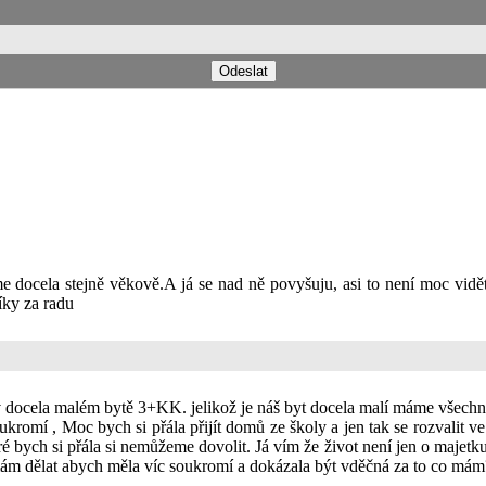
me docela stejně věkově.A já se nad ně povyšuju, asi to není moc vidě
íky za radu
v docela malém bytě 3+KK. jelikož je náš byt docela malí máme všechn
romí , Moc bych si přála přijít domů ze školy a jen tak se rozvalit ve
bych si přála si nemůžeme dovolit. Já vím že život není jen o majetku
 mám dělat abych měla víc soukromí a dokázala být vděčná za to co mám