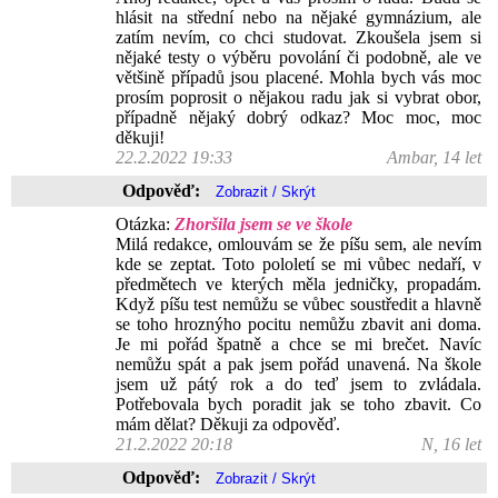
hlásit na střední nebo na nějaké gymnázium, ale
zatím nevím, co chci studovat. Zkoušela jsem si
nějaké testy o výběru povolání či podobně, ale ve
většině případů jsou placené. Mohla bych vás moc
prosím poprosit o nějakou radu jak si vybrat obor,
případně nějaký dobrý odkaz? Moc moc, moc
děkuji!
22.2.2022 19:33
Ambar, 14 let
Odpověď:
Otázka:
Zhoršila jsem se ve škole
Milá redakce, omlouvám se že píšu sem, ale nevím
kde se zeptat. Toto pololetí se mi vůbec nedaří, v
předmětech ve kterých měla jedničky, propadám.
Když píšu test nemůžu se vůbec soustředit a hlavně
se toho hroznýho pocitu nemůžu zbavit ani doma.
Je mi pořád špatně a chce se mi brečet. Navíc
nemůžu spát a pak jsem pořád unavená. Na škole
jsem už pátý rok a do teď jsem to zvládala.
Potřebovala bych poradit jak se toho zbavit. Co
mám dělat? Děkuji za odpověď.
21.2.2022 20:18
N, 16 let
Odpověď: