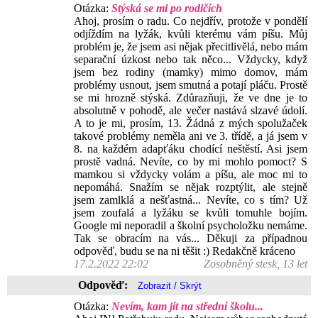
Otázka:
Stýská se mi po rodičích
Ahoj, prosím o radu. Co nejdřív, protože v pondělí
odjíždím na lyžák, kvůli kterému vám píšu. Můj
problém je, že jsem asi nějak přecitlivělá, nebo mám
separační úzkost nebo tak něco... Vždycky, když
jsem bez rodiny (mamky) mimo domov, mám
problémy usnout, jsem smutná a potají pláču. Prostě
se mi hrozně stýská. Zdůrazňuji, že ve dne je to
absolutně v pohodě, ale večer nastává slzavé údolí.
A to je mi, prosím, 13. Žádná z mých spolužaček
takové problémy neměla ani ve 3. třídě, a já jsem v
8. na každém adapťáku chodící neštěstí. Asi jsem
prostě vadná. Nevíte, co by mi mohlo pomoct? S
mamkou si vždycky volám a píšu, ale moc mi to
nepomáhá. Snažím se nějak rozptýlit, ale stejně
jsem zamlklá a nešťastná... Nevíte, co s tím? Už
jsem zoufalá a lyžáku se kvůli tomuhle bojím.
Google mi neporadil a školní psycholožku nemáme.
Tak se obracím na vás... Děkuji za případnou
odpověď, budu se na ni těšit :) Redakčně kráceno
17.2.2022 22:02
Zosobněný stesk, 13 let
Odpověď:
Otázka:
Nevím, kam jít na střední školu...