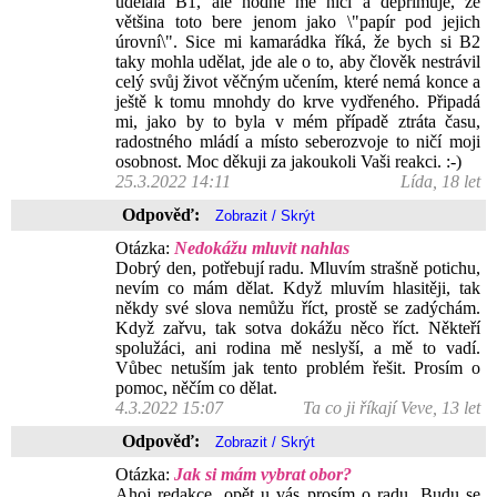
udělala B1, ale hodně mě ničí a deprimuje, že
většina toto bere jenom jako \"papír pod jejich
úrovní\". Sice mi kamarádka říká, že bych si B2
taky mohla udělat, jde ale o to, aby člověk nestrávil
celý svůj život věčným učením, které nemá konce a
ještě k tomu mnohdy do krve vydřeného. Připadá
mi, jako by to byla v mém případě ztráta času,
radostného mládí a místo seberozvoje to ničí moji
osobnost. Moc děkuji za jakoukoli Vaši reakci. :-)
25.3.2022 14:11
Lída, 18 let
Odpověď:
Otázka:
Nedokážu mluvit nahlas
Dobrý den, potřebují radu. Mluvím strašně potichu,
nevím co mám dělat. Když mluvím hlasitěji, tak
někdy své slova nemůžu říct, prostě se zadýchám.
Když zařvu, tak sotva dokážu něco říct. Někteří
spolužáci, ani rodina mě neslyší, a mě to vadí.
Vůbec netuším jak tento problém řešit. Prosím o
pomoc, něčím co dělat.
4.3.2022 15:07
Ta co ji říkají Veve, 13 let
Odpověď:
Otázka:
Jak si mám vybrat obor?
Ahoj redakce, opět u vás prosím o radu. Budu se