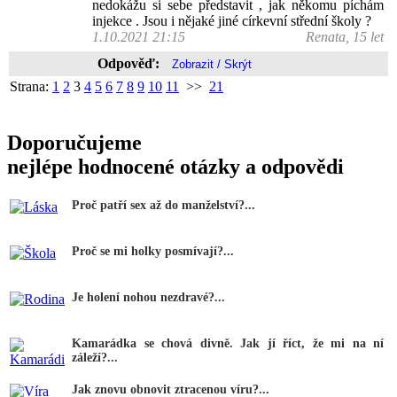
nedokážu si sebe představit , jak někomu píchám
injekce . Jsou i nějaké jiné církevní střední školy ?
1.10.2021 21:15
Renata, 15 let
Odpověď:
Strana:
1
2
3
4
5
6
7
8
9
10
11
>>
21
Doporučujeme
nejlépe hodnocené otázky a odpovědi
Proč patří sex až do manželství?...
Proč se mi holky posmívají?...
Je holení nohou nezdravé?...
Kamarádka se chová divně. Jak jí říct, že mi na ní
záleží?...
Jak znovu obnovit ztracenou víru?...