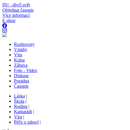
IN! - dívčí svět
Objednat časopis
Více informací
E-shop
Rozhovory
Vztahy
Víra
Krása
Zábava
Foto - Video
Diskuse
Poradna
Časopis
Láska
|
Škola
|
Rodina
|
Kamarádi
|
Víra
|
Péče o zdraví
|