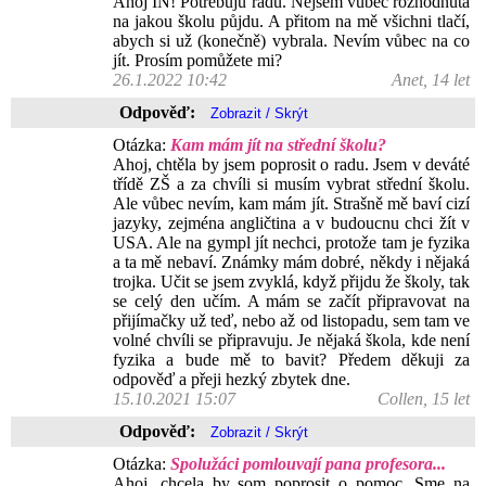
Ahoj IN! Potřebuju radu. Nejsem vůbec rozhodnutá
na jakou školu půjdu. A přitom na mě všichni tlačí,
abych si už (konečně) vybrala. Nevím vůbec na co
jít. Prosím pomůžete mi?
26.1.2022 10:42
Anet, 14 let
Odpověď:
Otázka:
Kam mám jít na střední školu?
Ahoj, chtěla by jsem poprosit o radu. Jsem v deváté
třídě ZŠ a za chvíli si musím vybrat střední školu.
Ale vůbec nevím, kam mám jít. Strašně mě baví cizí
jazyky, zejména angličtina a v budoucnu chci žít v
USA. Ale na gympl jít nechci, protože tam je fyzika
a ta mě nebaví. Známky mám dobré, někdy i nějaká
trojka. Učit se jsem zvyklá, když přijdu že školy, tak
se celý den učím. A mám se začít připravovat na
přijímačky už teď, nebo až od listopadu, sem tam ve
volné chvíli se připravuju. Je nějaká škola, kde není
fyzika a bude mě to bavit? Předem děkuji za
odpověď a přeji hezký zbytek dne.
15.10.2021 15:07
Collen, 15 let
Odpověď:
Otázka:
Spolužáci pomlouvají pana profesora...
Ahoj, chcela by som poprosit o pomoc. Sme na