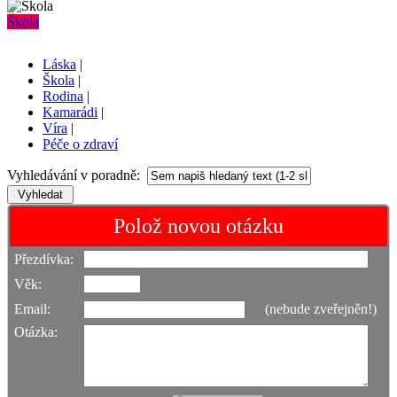
Škola
Láska
|
Škola
|
Rodina
|
Kamarádi
|
Víra
|
Péče o zdraví
Vyhledávání v poradně:
Polož novou otázku
Přezdívka:
Věk:
Email:
(nebude zveřejněn!)
Otázka: