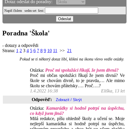
Dotaz odeslat do poradny:
Napiš číslem
sedm set šest
:
Poradna 'Škola'
- dotazy a odpovědi
Strana:
1
2
3
4
5
6
7
8
9
10
11
>>
21
Pokud se ti některý dotaz líbí, klikni na ikonu vlevo vedle otázky.
Otázka:
Proč mi spolužáci říkají, že jsem divná?
Proč mi občas spolužáci říkají že jsem divná? Ve
škole se chovám divně, to je pravda,… Ale mimo
školu se chovám přátelsky…. Proč….?
1.4.2022 16:38
Eliška, 13 let
Odpověď:
Otázka:
Kamarádky si hodně potrpí na úspěchu,
co když jsem jiná?
Milá redakce, píšu ohledně školy a učení se. Moje
nejlepší kamarádka si hodně potrpí na úspěchu,
výborném prospěchu a chce být ve všem zkrátka