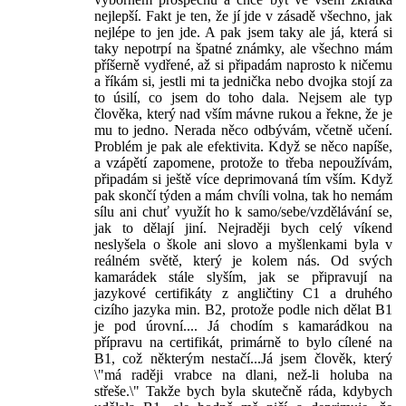
nejlepší. Fakt je ten, že jí jde v zásadě všechno, jak
nejlépe to jen jde. A pak jsem taky ale já, která si
taky nepotrpí na špatné známky, ale všechno mám
příšerně vydřené, až si připadám naprosto k ničemu
a říkám si, jestli mi ta jednička nebo dvojka stojí za
to úsilí, co jsem do toho dala. Nejsem ale typ
člověka, který nad vším mávne rukou a řekne, že je
mu to jedno. Nerada něco odbývám, včetně učení.
Problém je pak ale efektivita. Když se něco napíše,
a vzápětí zapomene, protože to třeba nepoužívám,
připadám si ještě více deprimovaná tím vším. Když
pak skončí týden a mám chvíli volna, tak ho nemám
sílu ani chuť využít ho k samo/sebe/vzdělávání se,
jak to dělají jiní. Nejraději bych celý víkend
neslyšela o škole ani slovo a myšlenkami byla v
reálném světě, který je kolem nás. Od svých
kamarádek stále slyším, jak se připravují na
jazykové certifikáty z angličtiny C1 a druhého
cizího jazyka min. B2, protože podle nich dělat B1
je pod úrovní.... Já chodím s kamarádkou na
přípravu na certifikát, primárně to bylo cílené na
B1, což některým nestačí...Já jsem člověk, který
\"má raději vrabce na dlani, než-li holuba na
střeše.\" Takže bych byla skutečně ráda, kdybych