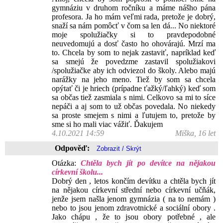
gymnáziu v druhom ročníku a máme nášho pána
profesora. Ja ho mám veľmi rada, pretože je dobrý,
snaží sa nám pomôcť v čom sa len dá... No niektoré
moje spolužiačky si to pravdepodobné
neuvedomujú a dosť často ho ohovárajú. Mrzí ma
to. Chcela by som to nejak zastaviť, napríklad keď
sa smejú že povedzme zastavil spolužiakovi
/spolužiačke aby ich odviezol do školy. Alebo majú
narážky na jeho meno. Tiež by som sa chcela
opýtať či je hriech (prípadne ťažký/ľahký) keď som
sa občas tiež zasmiala s nimi. Celkovo sa mi to síce
nepáči a aj som to už občas povedala. No niekedy
sa proste smejem s nimi a ľutujem to, pretože by
sme si ho mali viac vážiť. Ďakujem
4.10.2021 14:59
Miška, 16 let
Odpověď:
Otázka:
Chtěla bych jít po devítce na nějakou
církevní školu...
Dobrý den , letos končím devítku a chtěla bych jít
na nějakou církevní střední nebo církevní učňák,
jenže jsem našla jenom gymnázia ( na to nemám )
nebo to jsou jenom zdravotnické a sociální obory .
Jako chápu , že to jsou obory potřebné , ale