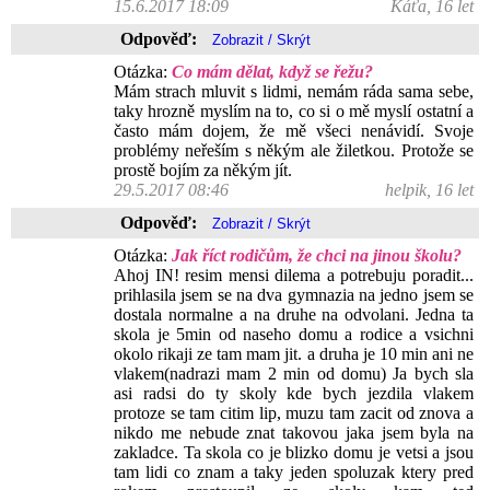
15.6.2017 18:09
Káťa, 16 let
Odpověď:
Otázka:
Co mám dělat, když se řežu?
Mám strach mluvit s lidmi, nemám ráda sama sebe,
taky hrozně myslím na to, co si o mě myslí ostatní a
často mám dojem, že mě všeci nenávidí. Svoje
problémy neřeším s někým ale žiletkou. Protože se
prostě bojím za někým jít.
29.5.2017 08:46
helpik, 16 let
Odpověď:
Otázka:
Jak říct rodičům, že chci na jinou školu?
Ahoj IN! resim mensi dilema a potrebuju poradit...
prihlasila jsem se na dva gymnazia na jedno jsem se
dostala normalne a na druhe na odvolani. Jedna ta
skola je 5min od naseho domu a rodice a vsichni
okolo rikaji ze tam mam jit. a druha je 10 min ani ne
vlakem(nadrazi mam 2 min od domu) Ja bych sla
asi radsi do ty skoly kde bych jezdila vlakem
protoze se tam citim lip, muzu tam zacit od znova a
nikdo me nebude znat takovou jaka jsem byla na
zakladce. Ta skola co je blizko domu je vetsi a jsou
tam lidi co znam a taky jeden spoluzak ktery pred