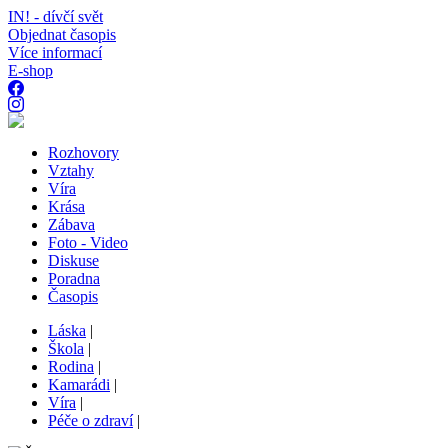
IN! - dívčí svět
Objednat časopis
Více informací
E-shop
Rozhovory
Vztahy
Víra
Krása
Zábava
Foto - Video
Diskuse
Poradna
Časopis
Láska
|
Škola
|
Rodina
|
Kamarádi
|
Víra
|
Péče o zdraví
|