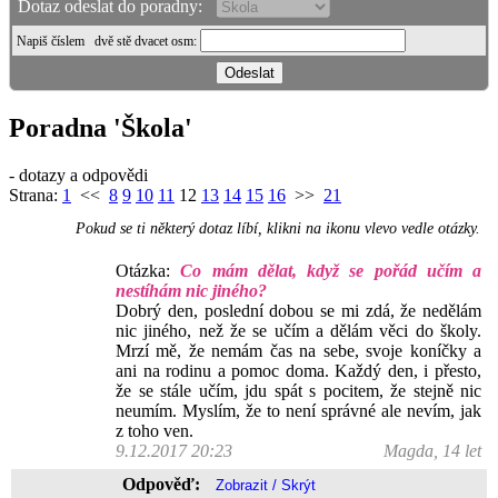
Dotaz odeslat do poradny:
Napiš číslem
dvě stě dvacet osm
:
Poradna 'Škola'
- dotazy a odpovědi
Strana:
1
<<
8
9
10
11
12
13
14
15
16
>>
21
Pokud se ti některý dotaz líbí, klikni na ikonu vlevo vedle otázky.
Otázka:
Co mám dělat, když se pořád učím a
nestíhám nic jiného?
Dobrý den, poslední dobou se mi zdá, že nedělám
nic jiného, než že se učím a dělám věci do školy.
Mrzí mě, že nemám čas na sebe, svoje koníčky a
ani na rodinu a pomoc doma. Každý den, i přesto,
že se stále učím, jdu spát s pocitem, že stejně nic
neumím. Myslím, že to není správné ale nevím, jak
z toho ven.
9.12.2017 20:23
Magda, 14 let
Odpověď: