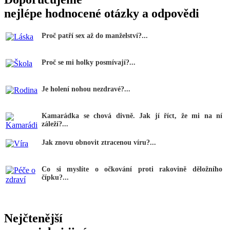
nejlépe hodnocené otázky a odpovědi
Proč patří sex až do manželství?...
Proč se mi holky posmívají?...
Je holení nohou nezdravé?...
Kamarádka se chová divně. Jak jí říct, že mi na ní
záleží?...
Jak znovu obnovit ztracenou víru?...
Co si myslíte o očkování proti rakovině děložního
čípku?...
Nejčtenější