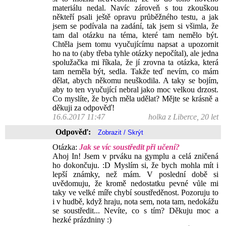
materiálu nedal. Navíc zároveň s tou zkouškou
někteří psali ještě opravu průběžného testu, a jak
jsem se podívala na zadání, tak jsem si všimla, že
tam dal otázku na téma, které tam nemělo být.
Chtěla jsem tomu vyučujícímu napsat a upozornit
ho na to (aby třeba tyhle otázky nepočítal), ale jedna
spolužačka mi říkala, že jí zrovna ta otázka, která
tam neměla být, sedla. Takže teď nevím, co mám
dělat, abych někomu neuškodila. A taky se bojím,
aby to ten vyučující nebral jako moc velkou drzost.
Co myslíte, že bych měla udělat? Mějte se krásně a
děkuji za odpověď!
16.6.2017 11:47
holka z Liberce, 20 let
Odpověď:
Otázka:
Jak se víc soustředit při učení?
Ahoj In! Jsem v prváku na gymplu a celá zničená
ho dokončuju. :D Myslím si, že bych mohla mít i
lepší známky, než mám. V poslední době si
uvědomuju, že kromě nedostatku pevné vůle mi
taky ve velké míře chybí soustředěnost. Pozoruju to
i v hudbě, když hraju, nota sem, nota tam, nedokážu
se soustředit... Nevíte, co s tím? Děkuju moc a
hezké prázdniny :)