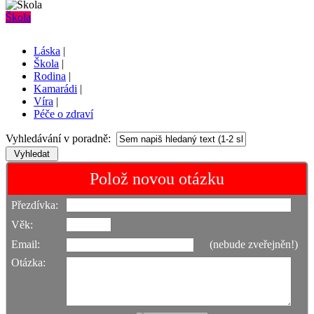
Škola
Láska
|
Škola
|
Rodina
|
Kamarádi
|
Víra
|
Péče o zdraví
Vyhledávání v poradně:
Polož novou otázku
Přezdívka:
Věk:
Email:
(nebude zveřejněn!)
Otázka: