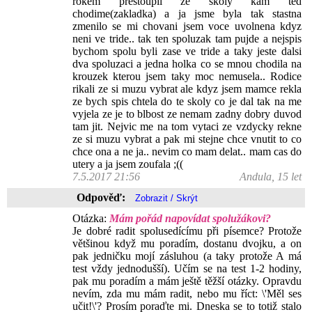
rokem prestoupil ze skoly kam ted
chodime(zakladka) a ja jsme byla tak stastna
zmenilo se mi chovani jsem voce uvolnena kdyz
neni ve tride.. tak ten spoluzak tam pujde a nejspis
bychom spolu byli zase ve tride a taky jeste dalsi
dva spoluzaci a jedna holka co se mnou chodila na
krouzek kterou jsem taky moc nemusela.. Rodice
rikali ze si muzu vybrat ale kdyz jsem mamce rekla
ze bych spis chtela do te skoly co je dal tak na me
vyjela ze je to blbost ze nemam zadny dobry duvod
tam jit. Nejvic me na tom vytaci ze vzdycky rekne
ze si muzu vybrat a pak mi stejne chce vnutit to co
chce ona a ne ja.. nevim co mam delat.. mam cas do
utery a ja jsem zoufala ;((
7.5.2017 21:56
Andula, 15 let
Odpověď:
Otázka:
Mám pořád napovídat spolužákovi?
Je dobré radit spolusedícímu při písemce? Protože
většinou když mu poradím, dostanu dvojku, a on
pak jedničku mojí zásluhou (a taky protože A má
test vždy jednodušší). Učím se na test 1-2 hodiny,
pak mu poradím a mám ještě těžší otázky. Opravdu
nevím, zda mu mám radit, nebo mu říct: \'Měl ses
učit!\'? Prosím poraďte mi. Dneska se to totiž stalo