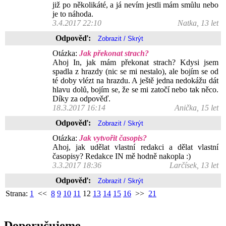
již po několikáté, a já nevím jestli mám smůlu nebo
je to náhoda.
3.4.2017 22:10
Natka, 13 let
Odpověď:
Otázka:
Jak překonat strach?
Ahoj In, jak mám překonat strach? Kdysi jsem
spadla z hrazdy (nic se mi nestalo), ale bojím se od
té doby vlézt na hrazdu. A ještě jedna nedokážu dát
hlavu dolů, bojím se, že se mi zatočí nebo tak něco.
Díky za odpověď.
18.3.2017 16:14
Anička, 15 let
Odpověď:
Otázka:
Jak vytvořit časopis?
Ahoj, jak udělat vlastní redakci a dělat vlastní
časopisy? Redakce IN mě hodně nakopla :)
3.3.2017 18:36
Larčísek, 13 let
Odpověď:
Strana:
1
<<
8
9
10
11
12
13
14
15
16
>>
21
Doporučujeme