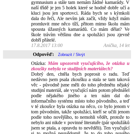
gymnasium a stále tam nemám žádné kamarády. V
naší třídě je jen 5 holek které se hodně dobře učí a
kluci jsou jen sportovci. Ráda bych se s kýmkoli
dala do řeči, Ale nevím jak začít, vždy když mám
promluvit mne něco tíží, přitom mimo školu mám
spousta úžasných kamarádů. Co mám dělat? Ve
škole trávím většinu dne a spolužáci jsou zjevně
dobří přátelé.
17.8.2017 13:00
Anička, 14 let
Odpověď:
Otázka:
Mám upozornit vyučujícího, že otázka u
zkoušky nebyla ve studijních materiálech?
Dobrý den, chtěla bych poprosit o radu. Teď
nedávno jsem psala zkoušku a stala se tam taková
věc - původně jsme měli do toho předmětu nějaký
studijní materiál, ale vyučující nám potom přednášel
podle nějakého jiného a ten nám dal do
informačního systému místo toho původního, a teď
v té zkoušce byla otázka na něco, co bylo jenom v
tom původním, takže spolužáci, kteří se učili jenom
podle toho novějšího, to nemohli vědět, protože to
nebylo ani nikde v povinné literatuře (pár spolužáků
jsem se ptala, a opravdu to nevěděli). Ten vyučující
si to možná neuvědomil, že to do toho nového