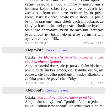
vazne. nesednu si moc s timhle v nazoru ani s
holkama kolem sebe. taky vim, ze kdybych ted
zacala s nekym chodit, ze rodicum by to prislo
silene. laska tak brzo. proste by to shodili. a prislo
by jim to prastene. jenze chtela bych jim dokazat, ze
i kdybych ted mela s nekym zacit chodit, ze bych to
brala jako opravdovej vztah. ne jako hru. nezacala
bych chodit jen tak s nekym. a ze by mi na tom
opravdu zalezelo. Nik.
4.2.2015 18:47
Nikola, 14 let
Odpověď:
Otázka:
Je líbání z chvilkového pobláznění, bez
citu k druhému špatné?
Ahoj. Absurdní dotaz, ale je pusa - líbání hříchem,
pokud to dělám bez emocí, citu k druhé osobě, ale
pouze z chvilkového pobláznění, kapky alkoholu a
zkrátka proto, že právě chci. Díky.
3.2.2015 18:22
T., 17 let
Odpověď:
Otázka:
Jak zaujmout kluka, který se mi líbí?
Ahoj, mám takový menší "problém". Jde o jednoho
kluka...Jednou jsme se viděli na jedné akci, a on mi