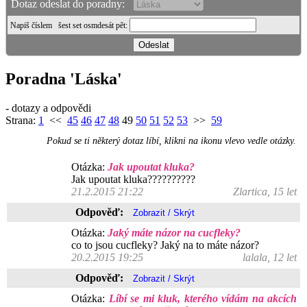
Dotaz odeslat do poradny:
Napiš číslem
šest set osmdesát pět
:
Poradna 'Láska'
- dotazy a odpovědi
Strana:
1
<<
45
46
47
48
49
50
51
52
53
>>
59
Pokud se ti některý dotaz líbí, klikni na ikonu vlevo vedle otázky.
Otázka:
Jak upoutat kluka?
Jak upoutat kluka??????????
21.2.2015 21:22
Zlartica, 15 let
Odpověď:
Otázka:
Jaký máte názor na cucfleky?
co to jsou cucfleky? Jaký na to máte názor?
20.2.2015 19:25
lalala, 12 let
Odpověď:
Otázka:
Líbí se mi kluk, kterého vídám na akcích