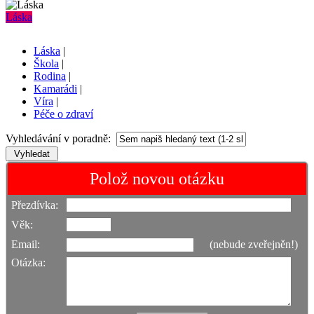
Láska
Láska
|
Škola
|
Rodina
|
Kamarádi
|
Víra
|
Péče o zdraví
Vyhledávání v poradně:
Polož novou otázku
Přezdívka:
Věk:
Email:
(nebude zveřejněn!)
Otázka: