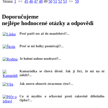
Strana:
1
<<
45
46
47
48
49
50
51
52
53
>>
59
Doporučujeme
nejlépe hodnocené otázky a odpovědi
Proč patří sex až do manželství?...
Proč se mi holky posmívají?...
Je holení nohou nezdravé?...
Kamarádka se chová divně. Jak jí říct, že mi na ní
záleží?...
Jak znovu obnovit ztracenou víru?...
Co si myslíte o očkování proti rakovině děložního
čípku?...