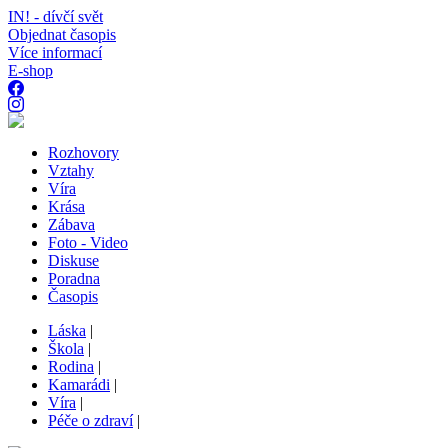
IN! - dívčí svět
Objednat časopis
Více informací
E-shop
Rozhovory
Vztahy
Víra
Krása
Zábava
Foto - Video
Diskuse
Poradna
Časopis
Láska
|
Škola
|
Rodina
|
Kamarádi
|
Víra
|
Péče o zdraví
|