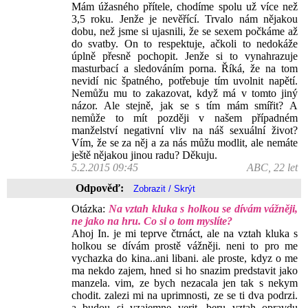
Mám úžasného přítele, chodíme spolu už více než
3,5 roku. Jenže je nevěřící. Trvalo nám nějakou
dobu, než jsme si ujasnili, že se sexem počkáme až
do svatby. On to respektuje, ačkoli to nedokáže
úplně přesně pochopit. Jenže si to vynahrazuje
masturbací a sledováním porna. Říká, že na tom
nevidí nic špatného, potřebuje tím uvolnit napětí.
Nemůžu mu to zakazovat, když má v tomto jiný
názor. Ale stejně, jak se s tím mám smířit? A
nemůže to mít později v našem případném
manželství negativní vliv na náš sexuální život?
Vím, že se za něj a za nás můžu modlit, ale nemáte
ještě nějakou jinou radu? Děkuju.
5.2.2015 09:45
ABC, 22 let
Odpověď:
Otázka:
Na vztah kluka s holkou se dívám vážněji,
ne jako na hru. Co si o tom myslíte?
Ahoj In. je mi teprve čtrnáct, ale na vztah kluka s
holkou se dívám prostě vážněji. neni to pro me
vychazka do kina..ani libani. ale proste, kdyz o me
ma nekdo zajem, hned si ho snazim predstavit jako
manzela. vim, ze bych nezacala jen tak s nekym
chodit. zalezi mi na uprimnosti, ze se ti dva podrzi.
a budou si vzajemne verit. beru vztah opravdu