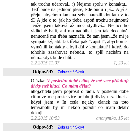
tak trochu učaroval.. :) Nejsme spolu v kontaktu...
Teď bude na jednom plese, kde budu i já... A já si
přeju, abychom tam na sebe narazili..doufám v to
:D A jde o to, jak ho třeba aspoň trochu zaujmout?
Jenže jsem taková až moc stydlivá... Nechci ho
viditelně balit, ani mu nadbíhat...jen tak decentně,
nenuceně mu třeba naznačit, že tam jsem...že mi je
sympatický, atd. Jak třeba pak "zajistit", abychom si
vyměnili kontakty a byli dál v kontaktu? I když, do
tohohle zasahovat nebudu, to spíš nechám na
něm...když bude chtít...
2.2.2015 11:37
T, 23 let
Odpověď:
Otázka:
V poslední době cítím, že mě více přitahují
dívky než kluci. Co mám dělat?
ahoj,chtela jsem poprosit o radu. v posledni dobe
citim ze me proste vice pritahuji divky nez kluci a
kdysi jsem v In cetla nejaky clanek na toto
tema.mohl by mi nekdo poradit co mam delat?
dekuji
2.2.2015 10:53
anonymka, 15 let
Odpověď: