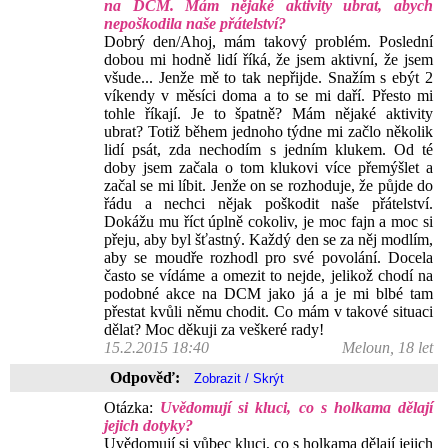
na DCM. Mám nějaké aktivity ubrat, abych
nepoškodila naše přátelství?
Dobrý den/Ahoj, mám takový problém. Poslední
dobou mi hodně lidí říká, že jsem aktivní, že jsem
všude... Jenže mě to tak nepřijde. Snažím s ebýt 2
víkendy v měsíci doma a to se mi daří. Přesto mi
tohle říkají. Je to špatně? Mám nějaké aktivity
ubrat? Totiž během jednoho týdne mi začlo několik
lidí psát, zda nechodím s jedním klukem. Od té
doby jsem začala o tom klukovi více přemýšlet a
začal se mi líbit. Jenže on se rozhoduje, že půjde do
řádu a nechci nějak poškodit naše přátelství.
Dokážu mu říct úplně cokoliv, je moc fajn a moc si
přeju, aby byl šťastný. Každý den se za něj modlím,
aby se moudře rozhodl pro své povolání. Docela
často se vídáme a omezit to nejde, jelikož chodí na
podobné akce na DCM jako já a je mi blbé tam
přestat kvůli němu chodit. Co mám v takové situaci
dělat? Moc děkuji za veškeré rady!
15.2.2015 18:40
Meloun, 18 let
Odpověď:
Otázka:
Uvědomují si kluci, co s holkama dělají
jejich dotyky?
Uvědomují si vůbec kluci, co s holkama dělají jejich