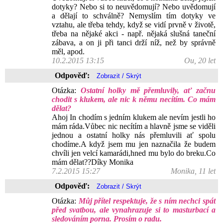
dotyky? Nebo si to neuvědomují? Nebo uvědomují
a dělají to schválně? Nemyslím tím dotyky ve
vztahu, ale třeba tehdy, když se vidí prvně v životě,
třeba na nějaké akci - např. nějaká slušná taneční
zábava, a on ji při tanci drží níž, než by správně
měl, apod.
10.2.2015 13:15
Ou, 20 let
Odpověď:
Otázka:
Ostatní holky mě přemluvily, ať začnu
chodit s klukem, ale nic k němu necítím. Co mám
dělat?
Ahoj In chodím s jedním klukem ale nevím jestli ho
mám ráda.Vůbec nic necítím a hlavně jsme se viděli
jednou a ostatní holky nás přemluvili ať spolu
chodíme.A když jsem mu jen naznačila že budem
chvíli jen velcí kamarádi,hned mu bylo do breku.Co
mám dělat??Díky Monika
7.2.2015 15:27
Monika, 11 let
Odpověď:
Otázka:
Můj přítel respektuje, že s ním nechci spát
před svatbou, ale vynahrazuje si to masturbací a
sledováním porna. Prosím o radu.