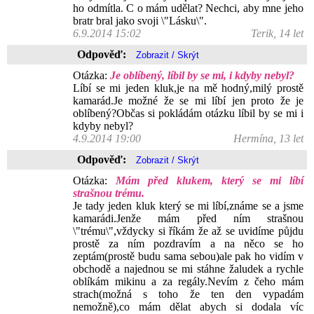
ho odmítla. C o mám udělat? Nechci, aby mne jeho
bratr bral jako svoji \"Lásku\".
6.9.2014 15:02
Terik, 14 let
Odpověď:
Otázka:
Je oblíbený, líbil by se mi, i kdyby nebyl?
Líbí se mi jeden kluk,je na mě hodný,milý prostě
kamarád.Je možné že se mi líbí jen proto že je
oblíbený?Občas si pokládám otázku líbil by se mi i
kdyby nebyl?
4.9.2014 19:00
Hermína, 13 let
Odpověď:
Otázka:
Mám před klukem, který se mi líbí
strašnou trému.
Je tady jeden kluk který se mi líbí,známe se a jsme
kamarádi.Jenže mám před ním strašnou
\"trému\",vždycky si říkám že až se uvidíme půjdu
prostě za ním pozdravím a na něco se ho
zeptám(prostě budu sama sebou)ale pak ho vidím v
obchodě a najednou se mi stáhne žaludek a rychle
oblíkám mikinu a za regály.Nevím z čeho mám
strach(možná s toho že ten den vypadám
nemožně),co mám dělat abych si dodala víc