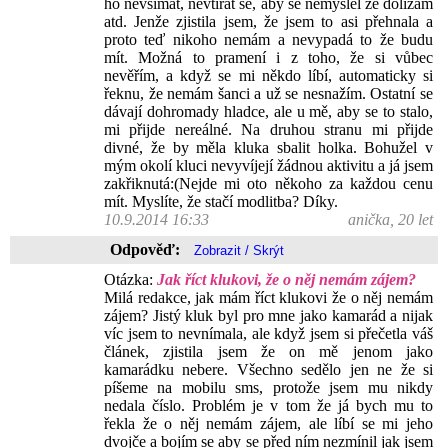
ho nevšímat, nevtírat se, aby se nemyslel že dolízám
atd. Jenže zjistila jsem, že jsem to asi přehnala a
proto teď nikoho nemám a nevypadá to že budu
mít. Možná to pramení i z toho, že si vůbec
nevěřím, a když se mi někdo líbí, automaticky si
řeknu, že nemám šanci a už se nesnažím. Ostatní se
dávají dohromady hladce, ale u mě, aby se to stalo,
mi přijde nereálné. Na druhou stranu mi přijde
divné, že by měla kluka sbalit holka. Bohužel v
mým okolí kluci nevyvíjejí žádnou aktivitu a já jsem
zakřiknutá:(Nejde mi oto někoho za každou cenu
mít. Myslíte, že stačí modlitba? Díky.
10.9.2014 16:33
anička, 20 let
Odpověď:
Otázka:
Jak říct klukovi, že o něj nemám zájem?
Milá redakce, jak mám říct klukovi že o něj nemám
zájem? Jistý kluk byl pro mne jako kamarád a nijak
víc jsem to nevnímala, ale když jsem si přečetla váš
článek, zjistila jsem že on mě jenom jako
kamarádku nebere. Všechno sedělo jen ne že si
píšeme na mobilu sms, protože jsem mu nikdy
nedala číslo. Problém je v tom že já bych mu to
řekla že o něj nemám zájem, ale líbí se mi jeho
dvojče a bojím se aby se před ním nezmínil jak jsem