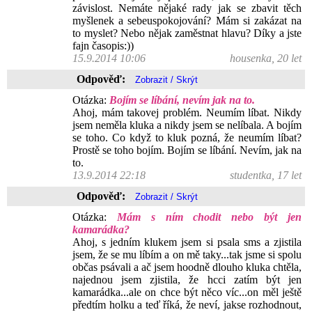
závislost. Nemáte nějaké rady jak se zbavit těch
myšlenek a sebeuspokojování? Mám si zakázat na
to myslet? Nebo nějak zaměstnat hlavu? Díky a jste
fajn časopis:))
15.9.2014 10:06
housenka, 20 let
Odpověď:
Otázka:
Bojím se líbání, nevím jak na to.
Ahoj, mám takovej problém. Neumím líbat. Nikdy
jsem neměla kluka a nikdy jsem se nelíbala. A bojím
se toho. Co když to kluk pozná, že neumím líbat?
Prostě se toho bojím. Bojím se líbání. Nevím, jak na
to.
13.9.2014 22:18
studentka, 17 let
Odpověď:
Otázka:
Mám s ním chodit nebo být jen
kamarádka?
Ahoj, s jedním klukem jsem si psala sms a zjistila
jsem, že se mu líbím a on mě taky...tak jsme si spolu
občas psávali a ač jsem hoodně dlouho kluka chtěla,
najednou jsem zjistila, že hcci zatím být jen
kamarádka...ale on chce být něco víc...on měl ještě
předtím holku a teď říká, že neví, jakse rozhodnout,