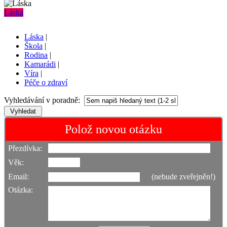
Láska
Láska
|
Škola
|
Rodina
|
Kamarádi
|
Víra
|
Péče o zdraví
Vyhledávání v poradně:
Polož novou otázku
Přezdívka:
Věk:
Email:
(nebude zveřejněn!)
Otázka: