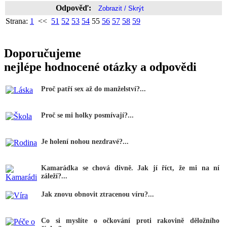
Odpověď:
Strana:
1
<<
51
52
53
54
55
56
57
58
59
Doporučujeme
nejlépe hodnocené otázky a odpovědi
Proč patří sex až do manželství?...
Proč se mi holky posmívají?...
Je holení nohou nezdravé?...
Kamarádka se chová divně. Jak jí říct, že mi na ní
záleží?...
Jak znovu obnovit ztracenou víru?...
Co si myslíte o očkování proti rakovině děložního