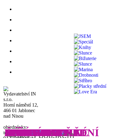
Vydavatelství IN
s.r.o.
Horní náměstí 12,
466 01 Jablonec
nad Nisou
objednávky:
MAGNETKY
ČASOPIS
KNIHOMOLKA
FIVE WORDS II
PLACKY VELKÉ
NÁSLEDUJ MĚ
FIVE WORDS
N
JSEM
SPECIÁL
KNIHY
SLUNCE
BIŽUTERIE
SLUNCE
MAR
DROBNOSTI
STŘÍBRO
PLACKY STŘEDNÍ
LOVE ERA
IN
A
IN
A
IN
!
tel.: 480 023 408-
Tričko s potiskem
Tričko s potiskem
Tričko s