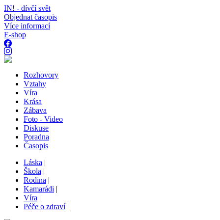
IN! - dívčí svět
Objednat časopis
Více informací
E-shop
Rozhovory
Vztahy
Víra
Krása
Zábava
Foto - Video
Diskuse
Poradna
Časopis
Láska
|
Škola
|
Rodina
|
Kamarádi
|
Víra
|
Péče o zdraví
|