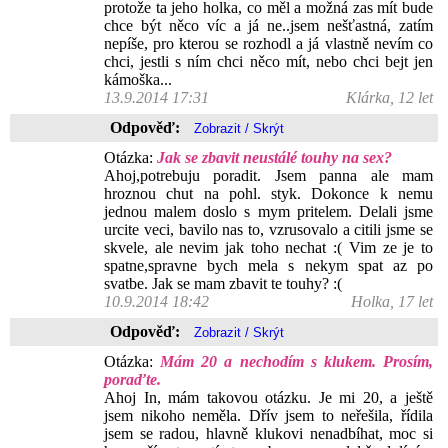
protože ta jeho holka, co měl a možná zas mít bude
chce být něco víc a já ne..jsem nešťastná, zatím
nepíše, pro kterou se rozhodl a já vlastně nevím co
chci, jestli s ním chci něco mít, nebo chci bejt jen
kámoška...
13.9.2014 17:31
Klárka, 12 let
Odpověď:
Otázka:
Jak se zbavit neustálé touhy na sex?
Ahoj,potrebuju poradit. Jsem panna ale mam
hroznou chut na pohl. styk. Dokonce k nemu
jednou malem doslo s mym pritelem. Delali jsme
urcite veci, bavilo nas to, vzrusovalo a citili jsme se
skvele, ale nevim jak toho nechat :( Vim ze je to
spatne,spravne bych mela s nekym spat az po
svatbe. Jak se mam zbavit te touhy? :(
10.9.2014 18:42
Holka, 17 let
Odpověď:
Otázka:
Mám 20 a nechodím s klukem. Prosím,
poraďte.
Ahoj In, mám takovou otázku. Je mi 20, a ještě
jsem nikoho neměla. Dřív jsem to neřešila, řídila
jsem se radou, hlavně klukovi nenadbíhat, moc si