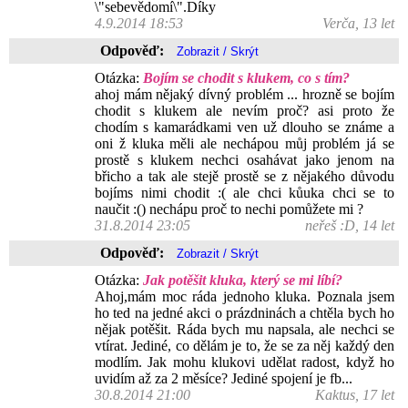
\"sebevědomí\".Díky
4.9.2014 18:53
Verča, 13 let
Odpověď:
Otázka:
Bojím se chodit s klukem, co s tím?
ahoj mám nějaký dívný problém ... hrozně se bojím
chodit s klukem ale nevím proč? asi proto že
chodím s kamarádkami ven už dlouho se známe a
oni ž kluka měli ale nechápou můj problém já se
prostě s klukem nechci osahávat jako jenom na
břicho a tak ale stejě prostě se z nějakého důvodu
bojíms nimi chodit :( ale chci kůuka chci se to
naučit :() nechápu proč to nechi pomůžete mi ?
31.8.2014 23:05
neřeš :D, 14 let
Odpověď:
Otázka:
Jak potěšit kluka, který se mi líbí?
Ahoj,mám moc ráda jednoho kluka. Poznala jsem
ho ted na jedné akci o prázdninách a chtěla bych ho
nějak potěšit. Ráda bych mu napsala, ale nechci se
vtírat. Jediné, co dělám je to, že se za něj každý den
modlím. Jak mohu klukovi udělat radost, když ho
uvidím až za 2 měsíce? Jediné spojení je fb...
30.8.2014 21:00
Kaktus, 17 let