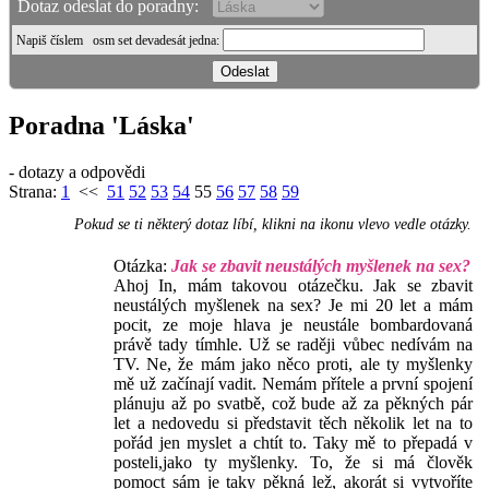
Dotaz odeslat do poradny:
Napiš číslem
osm set devadesát jedna
:
Poradna 'Láska'
- dotazy a odpovědi
Strana:
1
<<
51
52
53
54
55
56
57
58
59
Pokud se ti některý dotaz líbí, klikni na ikonu vlevo vedle otázky.
Otázka:
Jak se zbavit neustálých myšlenek na sex?
Ahoj In, mám takovou otázečku. Jak se zbavit
neustálých myšlenek na sex? Je mi 20 let a mám
pocit, ze moje hlava je neustále bombardovaná
právě tady tímhle. Už se raději vůbec nedívám na
TV. Ne, že mám jako něco proti, ale ty myšlenky
mě už začínají vadit. Nemám přítele a první spojení
plánuju až po svatbě, což bude až za pěkných pár
let a nedovedu si představit těch několik let na to
pořád jen myslet a chtít to. Taky mě to přepadá v
posteli,jako ty myšlenky. To, že si má člověk
pomoct sám je taky pěkná lež, akorát si vytvoříte