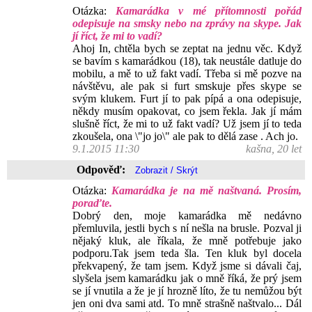
Otázka:
Kamarádka v mé přítomnosti pořád
odepisuje na smsky nebo na zprávy na skype. Jak
jí říct, že mi to vadí?
Ahoj In, chtěla bych se zeptat na jednu věc. Když
se bavím s kamarádkou (18), tak neustále datluje do
mobilu, a mě to už fakt vadí. Třeba si mě pozve na
návštěvu, ale pak si furt smskuje přes skype se
svým klukem. Furt jí to pak pípá a ona odepisuje,
někdy musím opakovat, co jsem řekla. Jak jí mám
slušně říct, že mi to už fakt vadí? Už jsem jí to teda
zkoušela, ona \"jo jo\" ale pak to dělá zase . Ach jo.
9.1.2015 11:30
kašna, 20 let
Odpověď:
Otázka:
Kamarádka je na mě naštvaná. Prosím,
poraďte.
Dobrý den, moje kamarádka mě nedávno
přemluvila, jestli bych s ní nešla na brusle. Pozval ji
nějaký kluk, ale říkala, že mně potřebuje jako
podporu.Tak jsem teda šla. Ten kluk byl docela
překvapený, že tam jsem. Když jsme si dávali čaj,
slyšela jsem kamarádku jak o mně říká, že prý jsem
se jí vnutila a že je jí hrozně líto, že tu nemůžou být
jen oni dva sami atd. To mně strašně naštvalo... Dál