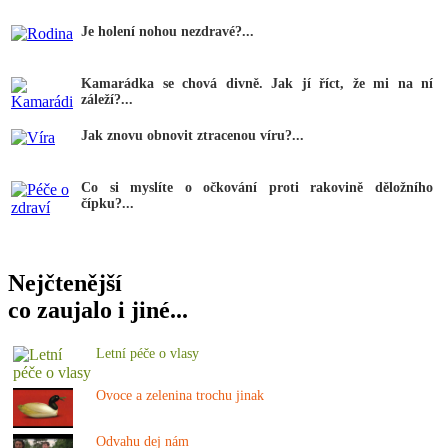
Je holení nohou nezdravé?...
Kamarádka se chová divně. Jak jí říct, že mi na ní
záleží?...
Jak znovu obnovit ztracenou víru?...
Co si myslíte o očkování proti rakovině děložního
čípku?...
Nejčtenější
co zaujalo i jiné...
Letní péče o vlasy
Ovoce a zelenina trochu jinak
Odvahu dej nám