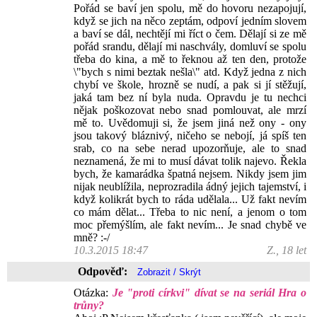
Pořád se baví jen spolu, mě do hovoru nezapojují,
když se jich na něco zeptám, odpoví jedním slovem
a baví se dál, nechtějí mi říct o čem. Dělají si ze mě
pořád srandu, dělají mi naschvály, domluví se spolu
třeba do kina, a mě to řeknou až ten den, protože
\"bych s nimi beztak nešla\" atd. Když jedna z nich
chybí ve škole, hrozně se nudí, a pak si jí stěžují,
jaká tam bez ní byla nuda. Opravdu je tu nechci
nějak poškozovat nebo snad pomlouvat, ale mrzí
mě to. Uvědomuji si, že jsem jiná než ony - ony
jsou takový bláznivý, ničeho se nebojí, já spíš ten
srab, co na sebe nerad upozorňuje, ale to snad
neznamená, že mi to musí dávat tolik najevo. Řekla
bych, že kamarádka špatná nejsem. Nikdy jsem jim
nijak neublížila, neprozradila ádný jejich tajemství, i
když kolikrát bych to ráda udělala... Už fakt nevím
co mám dělat... Třeba to nic není, a jenom o tom
moc přemýšlím, ale fakt nevím... Je snad chybě ve
mně? :-/
10.3.2015 18:47
Z., 18 let
Odpověď:
Otázka:
Je "proti církvi" dívat se na seriál Hra o
trůny?