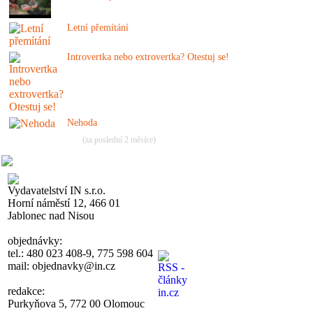
Letní přemítání
Introvertka nebo extrovertka? Otestuj se!
Nehoda
(za poslední 2 měsíce)
Vydavatelství IN s.r.o.
Horní náměstí 12, 466 01
Jablonec nad Nisou
objednávky:
tel.: 480 023 408-9, 775 598 604
mail: objednavky@in.cz
redakce:
Purkyňova 5, 772 00 Olomouc