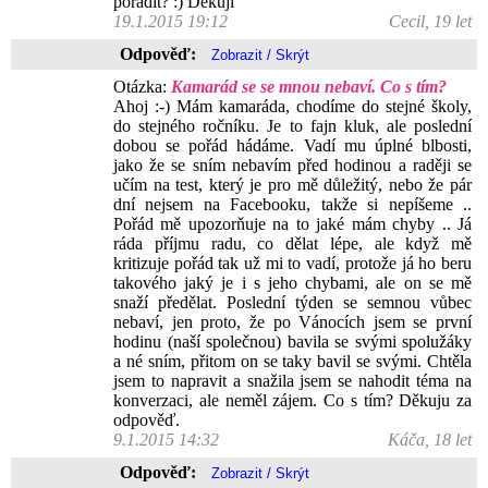
poradit? :) Děkuji
19.1.2015 19:12
Cecil, 19 let
Odpověď:
Otázka:
Kamarád se se mnou nebaví. Co s tím?
Ahoj :-) Mám kamaráda, chodíme do stejné školy,
do stejného ročníku. Je to fajn kluk, ale poslední
dobou se pořád hádáme. Vadí mu úplné blbosti,
jako že se sním nebavím před hodinou a raději se
učím na test, který je pro mě důležitý, nebo že pár
dní nejsem na Facebooku, takže si nepíšeme ..
Pořád mě upozorňuje na to jaké mám chyby .. Já
ráda příjmu radu, co dělat lépe, ale když mě
kritizuje pořád tak už mi to vadí, protože já ho beru
takového jaký je i s jeho chybami, ale on se mě
snaží předělat. Poslední týden se semnou vůbec
nebaví, jen proto, že po Vánocích jsem se první
hodinu (naší společnou) bavila se svými spolužáky
a né sním, přitom on se taky bavil se svými. Chtěla
jsem to napravit a snažila jsem se nahodit téma na
konverzaci, ale neměl zájem. Co s tím? Děkuju za
odpověď.
9.1.2015 14:32
Káča, 18 let
Odpověď: