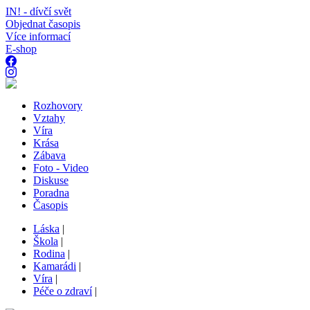
IN! - dívčí svět
Objednat časopis
Více informací
E-shop
Rozhovory
Vztahy
Víra
Krása
Zábava
Foto - Video
Diskuse
Poradna
Časopis
Láska
|
Škola
|
Rodina
|
Kamarádi
|
Víra
|
Péče o zdraví
|