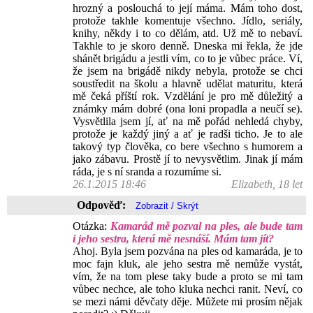
hrozný a poslouchá to její máma. Mám toho dost,
protože takhle komentuje všechno. Jídlo, seriály,
knihy, někdy i to co dělám, atd. Už mě to nebaví.
Takhle to je skoro denně. Dneska mi řekla, že jde
shánět brigádu a jestli vím, co to je vůbec práce. Ví,
že jsem na brigádě nikdy nebyla, protože se chci
soustředit na školu a hlavně udělat maturitu, která
mě čeká příští rok. Vzdělání je pro mě důležitý a
známky mám dobré (ona loni propadla a neučí se).
Vysvětlila jsem jí, ať na mě pořád nehledá chyby,
protože je každý jiný a ať je radši ticho. Je to ale
takový typ člověka, co bere všechno s humorem a
jako zábavu. Prostě jí to nevysvětlim. Jinak jí mám
ráda, je s ní sranda a rozumíme si.
26.1.2015 18:46
Elizabeth, 18 let
Odpověď:
Otázka:
Kamarád mě pozval na ples, ale bude tam
i jeho sestra, která mě nesnáší. Mám tam jít?
Ahoj. Byla jsem pozvána na ples od kamaráda, je to
moc fajn kluk, ale jeho sestra mě nemůže vystát,
vím, že na tom plese taky bude a proto se mi tam
vůbec nechce, ale toho kluka nechci ranit. Neví, co
se mezi námi děvčaty děje. Můžete mi prosím nějak