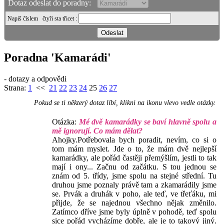
Dotaz odeslat do poradny:
Napiš číslem
čtyři sta třicet
:
Poradna 'Kamarádi'
- dotazy a odpovědi
Strana:
1
<<
21
22
23
24
25
26
27
Pokud se ti některý dotaz líbí, klikni na ikonu vlevo vedle otázky.
Otázka:
Mé dvě kamarádky se baví hlavně spolu a
mě ignorují. Co mám dělat?
Ahojky.Potřebovala bych poradit, nevím, co si o
tom mám myslet. Jde o to, že mám dvě nejlepší
kamarádky, ale pořád častěji přemýšlím, jestli to tak
mají i ony... Začnu od začátku. S tou jednou se
znám od 5. třídy, jsme spolu na stejné střední. Tu
druhou jsme poznaly právě tam a zkamarádily jsme
se. Prvák a druhák v poho, ale teď, ve třeťáku, mi
přijde, že se najednou všechno nějak změnilo.
Zatímco dříve jsme byly úplně v pohodě, teď spolu
sice pořád vycházíme dobře, ale je to takový jiný.