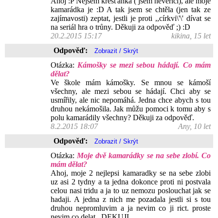
Ahoj :P Nejsem křesťanka ( jsem nevěřící), ale moje
kamarádka je :D A tak jsem se chtěla (jen tak ze
zajímavosti) zeptat, jestli je proti ,,církvi\'\' dívat se
na seriál hra o trůny. Děkuji za odpověď ;) :D
20.2.2015 15:17
kikina, 15 let
Odpověď:
Otázka:
Kámošky se mezi sebou hádají. Co mám
dělat?
Ve škole mám kámošky. Se mnou se kámoší
všechny, ale mezi sebou se hádají. Chci aby se
usmířily, ale nic nepomáhá. Jedna chce abych s tou
druhou nekámošila. Jak můžu pomoci k tomu aby s
polu kamarádily všechny? Děkuji za odpověď.
8.2.2015 18:07
Any, 10 let
Odpověď:
Otázka:
Moje dvě kamarádky se na sebe zlobí. Co
mám dělat?
Ahoj, moje 2 nejlepsi kamaradky se na sebe zlobi
uz asi 2 tydny a ta jedna dokonce proti ni postvala
celou nasi tridu a ja to uz nemozu poslouchat jak se
hadaji. A jedna z nich me pozadala jestli si s tou
druhou nepromluvim a ja nevim co ji rict. proste
nevim co delat . DEKUJI