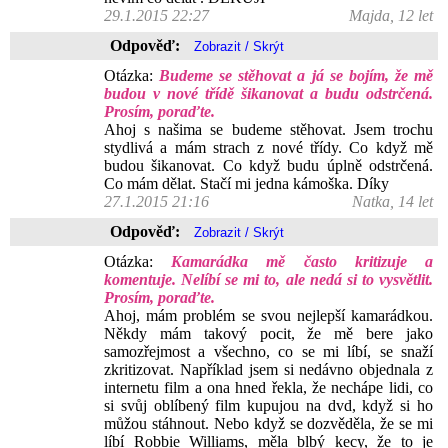
29.1.2015 22:27
Majda, 12 let
Odpověď:
Otázka:
Budeme se stěhovat a já se bojím, že mě
budou v nové třídě šikanovat a budu odstrčená.
Prosím, poraďte.
Ahoj s našima se budeme stěhovat. Jsem trochu
stydlivá a mám strach z nové třídy. Co když mě
budou šikanovat. Co když budu úplně odstrčená.
Co mám dělat. Stačí mi jedna kámoška. Díky
27.1.2015 21:16
Natka, 14 let
Odpověď:
Otázka:
Kamarádka mě často kritizuje a
komentuje. Nelíbí se mi to, ale nedá si to vysvětlit.
Prosím, poraďte.
Ahoj, mám problém se svou nejlepší kamarádkou.
Někdy mám takový pocit, že mě bere jako
samozřejmost a všechno, co se mi líbí, se snaží
zkritizovat. Například jsem si nedávno objednala z
internetu film a ona hned řekla, že nechápe lidi, co
si svůj oblíbený film kupujou na dvd, když si ho
můžou stáhnout. Nebo když se dozvěděla, že se mi
líbí Robbie Williams, měla blbý kecy, že to je