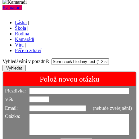
Kamarádi
Láska
|
Škola
|
Rodina
|
Kamarádi
|
Víra
|
Péče o zdraví
Vyhledávání v poradně:
Polož novou otázku
Přezdívka:
Věk:
Email:
(nebude zveřejněn!)
Otázka: