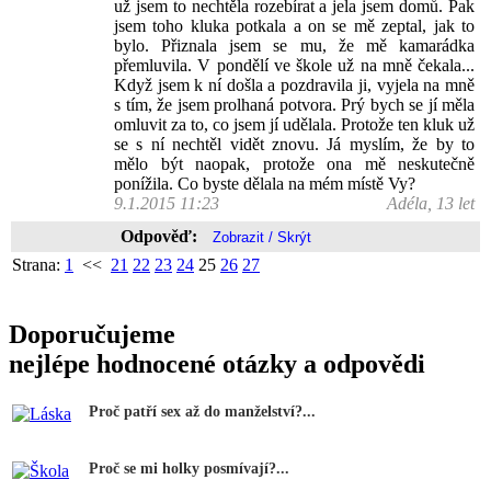
už jsem to nechtěla rozebírat a jela jsem domů. Pak
jsem toho kluka potkala a on se mě zeptal, jak to
bylo. Přiznala jsem se mu, že mě kamarádka
přemluvila. V pondělí ve škole už na mně čekala...
Když jsem k ní došla a pozdravila ji, vyjela na mně
s tím, že jsem prolhaná potvora. Prý bych se jí měla
omluvit za to, co jsem jí udělala. Protože ten kluk už
se s ní nechtěl vidět znovu. Já myslím, že by to
mělo být naopak, protože ona mě neskutečně
ponížila. Co byste dělala na mém místě Vy?
9.1.2015 11:23
Adéla, 13 let
Odpověď:
Strana:
1
<<
21
22
23
24
25
26
27
Doporučujeme
nejlépe hodnocené otázky a odpovědi
Proč patří sex až do manželství?...
Proč se mi holky posmívají?...