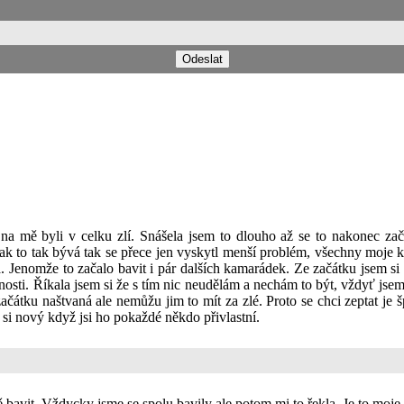
 na mě byli v celku zlí. Snášela jsem to dlouho až se to nakonec za
ak to tak bývá tak se přece jen vyskytl menší problém, všechny moje
 Jenomže to začalo bavit i pár dalších kamarádek. Ze začátku jsem si ř
nnosti. Říkala jsem si že s tím nic neudělám a nechám to být, vždyť jsem 
začátku naštvaná ale nemůžu jim to mít za zlé. Proto se chci zeptat je 
t si nový když jsi ho pokaždé někdo přivlastní.
bavit. Vždycky jsme se spolu bavily ale potom mi to řekla. Je to moje