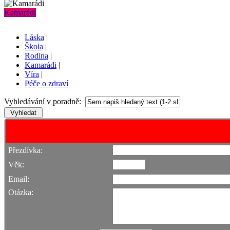
Kamarádi
Láska
|
Škola
|
Rodina
|
Kamarádi
|
Víra
|
Péče o zdraví
Vyhledávání v poradně:
Přezdívka:
Věk:
Email:
Otázka: