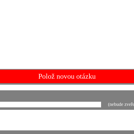
Polož novou otázku
(nebude zveře