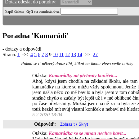
Dotaz odeslat do poradny:
Napiš číslem
čtyři sta osmdesát dva
:
Poradna 'Kamarádi'
- dotazy a odpovědi
Strana:
1
<<
4
5
6
7
8
9
10
11
12
13
14
>>
27
Pokud se ti některý dotaz líbí, klikni na ikonu vlevo vedle otázky.
Otázka:
Kamarádky mi přebraly koníček...
Ahoj, kdysi jsem chodila na základní školu, ale tam
kamarádky na které se můžu vždy spolehnout. Jenže j
jsem našla něco co mě bavilo a byla jsem v tom dobrá.
strašně chytlo a začaly být lepší už i v mé oblíbené či
po čase přivlastnily. Možná jsem na ně za to byla ze 
totiž hezké mít svůj vlastní koníček a nebaví mě hleda
5.2.2020 18:04
Odpověď:
Otázka:
Kamarádka se se mnou nechce bavit...
Moje kámoška mi řekla že by jsme se spolu měly méně 