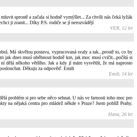
mluvit sprostě a začala si hodně vymýšlet... Za chvíli nás čeká lyžák
hci ji zranit... Díky P.S. rodiče se jí nerozvádějí
VER, 12 let
obrá. Má skvělou postavu, vypracovaná svaly a tak...prostě to, co by
ším jak dnes musí uběhnout hodně km, jak moc musí cvičit...počítá si
z ní dělá někoho většího. Jak a kdy jí mám vysvětlit, že má naprosto
ý poslouchat. Děkuju za odpověď. Emili
Emili, 14 let
 dělá problém si pro sebe něco sehnat. U nás ve farnosti toho moc pro
akty na nějaká centra pro mládež někde v Praze? Jsem poblíž Prahy.
Hana, 26 let