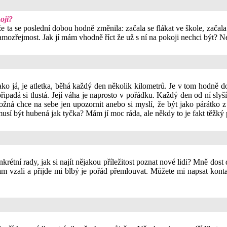
oji?
e ta se poslední dobou hodně změnila: začala se flákat ve škole, začala 
samozřejmost. Jak jí mám vhodně říct že už s ní na pokoji nechci být? Nec
ko já, je atletka, běhá každý den několik kilometrů. Je v tom hodně d
připadá si tlustá. Její váha je naprosto v pořádku. Každý den od ní sly
 Možná chce na sebe jen upozornit anebo si myslí, že být jako párátko 
musí být hubená jak tyčka? Mám jí moc ráda, ale někdy to je fakt těžk
krétní rady, jak si najít nějakou příležitost poznat nové lidi? Mně dost
m vzali a přijde mi blbý je pořád přemlouvat. Můžete mi napsat kont