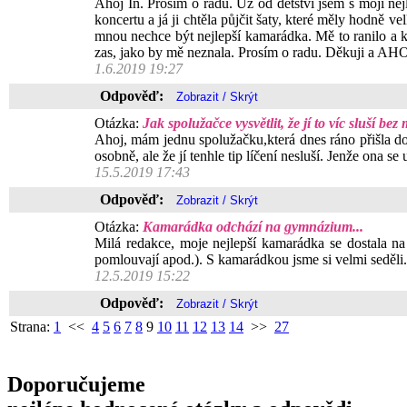
Ahoj In. Prosím o radu. Už od dětství jsem s mojí ne
koncertu a já ji chtěla půjčit šaty, které měly hodně ve
mnou nechce být nejlepší kamarádka. Mě to ranilo a kv
zas, jako by mě neznala. Prosím o radu. Děkuji a AHOJ
1.6.2019 19:27
Odpověď:
Otázka:
Jak spolužačce vysvětlit, že jí to víc sluší be
Ahoj, mám jednu spolužačku,která dnes ráno přišla do š
osobně, ale že jí tenhle tip líčení nesluší. Jenže ona se
15.5.2019 17:43
Odpověď:
Otázka:
Kamarádka odchází na gymnázium...
Milá redakce, moje nejlepší kamarádka se dostala na
pomlouvají apod.). S kamarádkou jsme si velmi seděli. 
12.5.2019 15:22
Odpověď:
Strana:
1
<<
4
5
6
7
8
9
10
11
12
13
14
>>
27
Doporučujeme