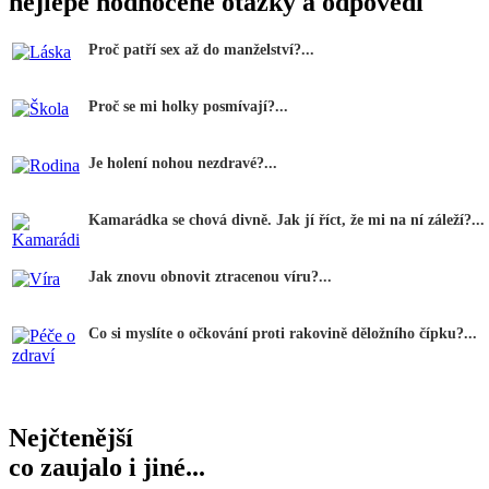
nejlépe hodnocené otázky a odpovědi
Proč patří sex až do manželství?...
Proč se mi holky posmívají?...
Je holení nohou nezdravé?...
Kamarádka se chová divně. Jak jí říct, že mi na ní záleží?...
Jak znovu obnovit ztracenou víru?...
Co si myslíte o očkování proti rakovině děložního čípku?...
Nejčtenější
co zaujalo i jiné...