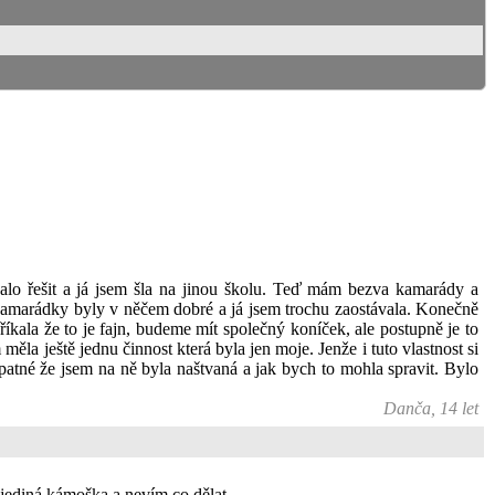
čalo řešit a já jsem šla na jinou školu. Teď mám bezva kamarády a
 kamarádky byly v něčem dobré a já jsem trochu zaostávala. Konečně
íkala že to je fajn, budeme mít společný koníček, ale postupně je to
měla ještě jednu činnost která byla jen moje. Jenže i tuto vlastnost si
špatné že jsem na ně byla naštvaná a jak bych to mohla spravit. Bylo
Danča, 14 let
 jediná kámoška a nevím co dělat.