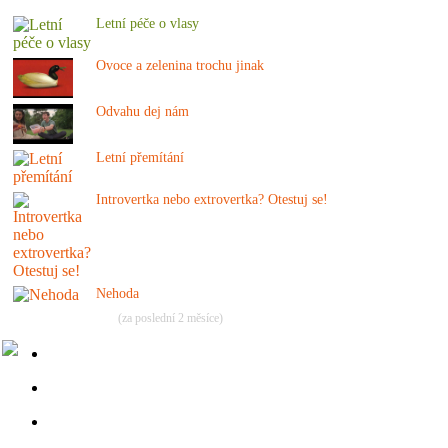
Letní péče o vlasy
Ovoce a zelenina trochu jinak
Odvahu dej nám
Letní přemítání
Introvertka nebo extrovertka? Otestuj se!
Nehoda
(za poslední 2 měsíce)