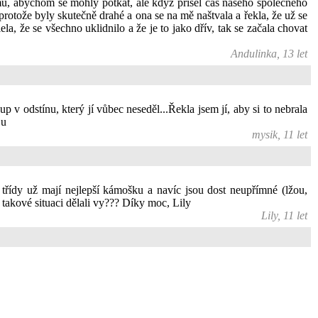
mu, abychom se mohly potkat, ale když přišel čas našeho společného
, protože byly skutečně drahé a ona se na mě naštvala a řekla, že už se
, že se všechno uklidnilo a že je to jako dřív, tak se začala chovat
Andulinka, 13 let
 v odstínu, který jí vůbec neseděl...Řekla jsem jí, aby si to nebrala
ju
mysik, 11 let
třídy už mají nejlepší kámošku a navíc jsou dost neupřímné (lžou,
 takové situaci dělali vy??? Díky moc, Lily
Lily, 11 let