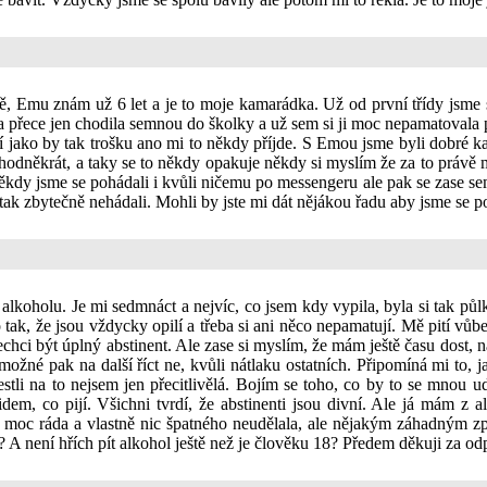
, Emu znám už 6 let a je to moje kamarádka. Už od první třídy jsme se
řece jen chodila semnou do školky a už sem si ji moc nepamatovala pro
í jako by tak trošku ano mi to někdy příjde. S Emou jsme byli dobré 
o hodněkrát, a taky se to někdy opakuje někdy si myslím že za to právě
kdy jsme se pohádali i kvůli ničemu po messengeru ale pak se zase sem
 tak zbytečně nehádali. Mohli by jste mi dát nějákou řadu aby jsme se 
alkoholu. Je mi sedmnáct a nejvíc, co jsem kdy vypila, byla si tak pů
ak, že jsou vždycky opilí a třeba si ani něco nepamatují. Mě pití vůbe
echci být úplný abstinent. Ale zase si myslím, že mám ještě času dost,
možné pak na další říct ne, kvůli nátlaku ostatních. Připomíná mi to
 jestli na to nejsem jen přecitlivělá. Bojím se toho, co by to se mnou 
dem, co pijí. Všichni tvrdí, že abstinenti jsou divní. Ale já mám z a
 moc ráda a vlastně nic špatného neudělala, ale nějakým záhadným zp
? A není hřích pít alkohol ještě než je člověku 18? Předem děkuji za o