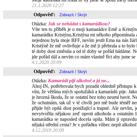
21.1.2020 12:27
Odpověď:
Otázka:
Jak se nehádat s kamarádkou?
Víte ten to příběh je o moji kamarádce Emě a Kristýně
kamarádku Kristýnu,Kristýna mi někoho připomínala a p
nejednou byla moje BFF, nevím jestli Ema na nás žárl
Kristýně že mě ovlivňuje a že mě ji přebrala a to byl
té doby dost změnila a od té doby se pořád hádáme. Ně
jde pořád dál a nevím co mám vlastně říct aby jsme se
4.1.2020 20:09
Odpověď:
Otázka:
Kamarádi pijí alkohol a já ne...
Ahoj IN, potřebovala bych poradit ohledně přístupu k 
vím, že většina mých spolužáků a kamarádů pije. Jako t
je hrozná škoda, že se ostatní bez toho neumí bavit. N
že ochutnám, tak už v té chvíli pro mě bude téměř ne
přijde být opilá dost ponižující a trapné. Ale nevím,
nevytvořila nějakou zeď oproti alkoholu a ostatním li
kamarádka se naposled docela opila. Mám ji opravdu
nějaká střední cesta? Je v pořádku vůbec nepít alkohol
4.12.2019 20:09