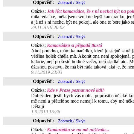
Odpověď:
Otázka:
Jak říct kamarádce, že s ní nechci být na pok
milá redakce, měla jsem svoji nejlepší kamarádku, jenž
a já už s ní nechci být na pokoji, ale ona to bere jako 
29.11.2019 20:03
Odpověď:
Otázka:
Kamarádka si připadá tlustá
Ahoj poradno, mám kamarádku, která je stejně stará ja
většina holek chtěla mít. Akorát ona není spokojená, 
kalorie, nejí po šesté hodině večer, nejí sladké atd.
úžasnou postavu, že má být ráda taková jaká je, že ne
9.11.2019 23:03
Odpověď:
Otázka:
Kde v Praze poznat nové lidi?
Dobrý den, jestli bych vás mohla poprosit o nějaké kon
mě není a přátelé se moc nemají k tomu, aby mě něka
Děkuji
1.9.2019 15:36
Odpověď:
Otázka:
Kamarádka se na mě naštvala...