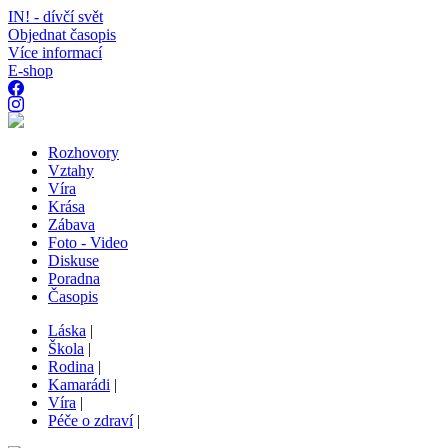
IN! - dívčí svět
Objednat časopis
Více informací
E-shop
Rozhovory
Vztahy
Víra
Krása
Zábava
Foto - Video
Diskuse
Poradna
Časopis
Láska
|
Škola
|
Rodina
|
Kamarádi
|
Víra
|
Péče o zdraví
|