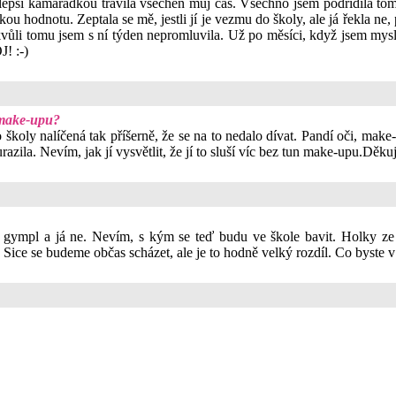
jlepší kamarádkou trávila všechen můj čas. Všechno jsem podřídila to
lkou hodnotu. Zeptala se mě, jestli jí je vezmu do školy, ale já řekla ne
ůli tomu jsem s ní týden nepromluvila. Už po měsíci, když jsem myslela
! :-)
z make-upu?
koly nalíčená tak příšerně, že se na to nedalo dívat. Pandí oči, make-up
 urazila. Nevím, jak jí vysvětlit, že jí to sluší víc bez tun make-upu.Děku
 gympl a já ne. Nevím, s kým se teď budu ve škole bavit. Holky ze 
Sice se budeme občas scházet, ale je to hodně velký rozdíl. Co byste v