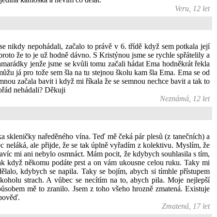
Veru, 12 let
 nikdy nepohádali, začalo to právě v 6. třídě když sem potkala její
to že to je už hodně dávno. S Kristýnou jsme se rychle spřátelily a
kamarádky jenže jsme se kvůli tomu začali hádat Ema hodněkrát řekla
 můžu já pro tože sem šla na tu stejnou školu kam šla Ema. Ema se od
nou začala bavit i když mi říkala že se semnou nechce bavit a tak to
pořád nehádali? Děkuji
Neznámá, 12 let
lka skleničky naředěného vína. Teď mě čeká pár plesů (z tanečních) a
c neláká, ale přijde, že se tak úplně vyřadím z kolektivu. Myslím, že
 navíc mi ani nebylo osmnáct. Mám pocit, že kdybych souhlasila s tím,
, jak když někomu podáte prst a on vám ukousne celou ruku. Taky mi
udělalo, kdybych se napila. Taky se bojím, abych si tímhle přístupem
lkoholu strach. A vůbec se necítím na to, abych pila. Moje nejlepší
ůsobem mě to zranilo. Jsem z toho všeho hrozně zmatená. Existuje
dpověď.
Zmatená, 17 let