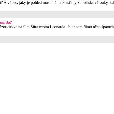
i? A vůbec, jaký je pohled muslimů na křesťany z hlediska věrouky, kd
eonarda?
ázor církve na film Šifra mistra Leonarda. Je na tom filmu něco špatné