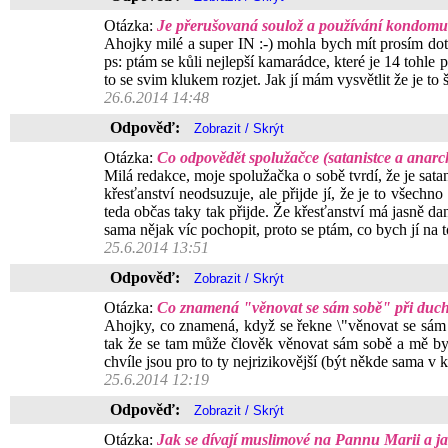
Otázka:
Je přerušovaná soulož a používání kondomu p
Ahojky milé a super IN :-) mohla bych mít prosím dot
ps: ptám se kůli nejlepší kamarádce, které je 14 tohle p
to se svim klukem rozjet. Jak jí mám vysvětlit že je t
26.6.2014 14:48
Odpověď:
Otázka:
Co odpovědět spolužačce (satanistce a anarc
Milá redakce, moje spolužačka o sobě tvrdí, že je satan
křesťanství neodsuzuje, ale přijde jí, že je to všec
teda občas taky tak přijde. Že křesťanství má jasně dan
sama nějak víc pochopit, proto se ptám, co bych jí na t
25.6.2014 13:51
Odpověď:
Otázka:
Co znamená "věnovat se sám sobě" při duc
Ahojky, co znamená, když se řekne \"věnovat se sám 
tak že se tam může člověk věnovat sám sobě a mě by za
chvíle jsou pro to ty nejrizikovější (být někde sama v 
25.6.2014 12:19
Odpověď:
Otázka:
Jak se dívají muslimové na Pannu Marii a j