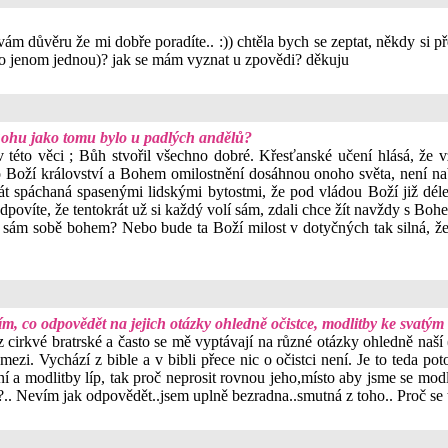
 důvěru že mi dobře poradíte.. :)) chtěla bych se zeptat, někdy si pře
to jenom jednou)? jak se mám vyznat u zpovědi? děkuju
Bohu jako tomu bylo u padlých andělů?
v této věci ; Bůh stvořil všechno dobré. Křesťanské učení hlásá, že v
o Boží království a Bohem omilostnění dosáhnou onoho světa, není na
krát spáchaná spasenými lidskými bytostmi, že pod vládou Boží již dél
ovíte, že tentokrát už si každý volí sám, zdali chce žít navždy s Boh
 sám sobě bohem? Nebo bude ta Boží milost v dotyčných tak silná, že j
m, co odpovědět na jejich otázky ohledně očistce, modlitby ke svatým
rkvé bratrské a často se mě vyptávají na různé otázky ohledně naší (ka
ěco mezi. Vychází z bible a v bibli přece nic o očistci není. Je to te
a modlitby líp, tak proč neprosit rovnou jeho,místo aby jsme se modli
m?.. Nevím jak odpovědět..jsem uplně bezradna..smutná z toho.. Proč se