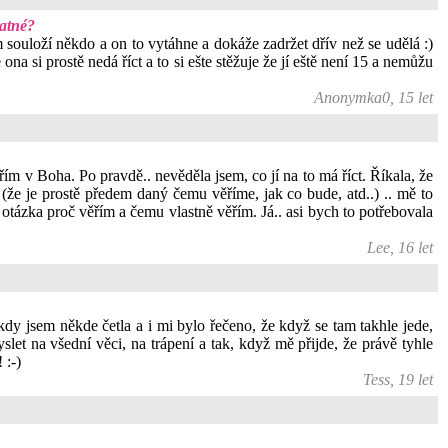
patné?
souloží někdo a on to vytáhne a dokáže zadržet dřív než se udělá :)
na si prostě nedá říct a to si ešte stěžuje že jí eště není 15 a nemůžu
Anonymka0, 15 let
řím v Boha. Po pravdě.. nevěděla jsem, co jí na to má říct. Říkala, že
že je prostě předem daný čemu věříme, jak co bude, atd..) .. mě to
í otázka proč věřím a čemu vlastně věřím. Já.. asi bych to potřebovala
Lee, 16 let
y jsem někde četla a i mi bylo řečeno, že když se tam takhle jede,
let na všední věci, na trápení a tak, když mě přijde, že právě tyhle
 :-)
Tess, 19 let