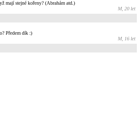
yž mají stejné kořeny? (Abrahám atd.)
M, 20 let
ho? Předem dík :)
M, 16 let