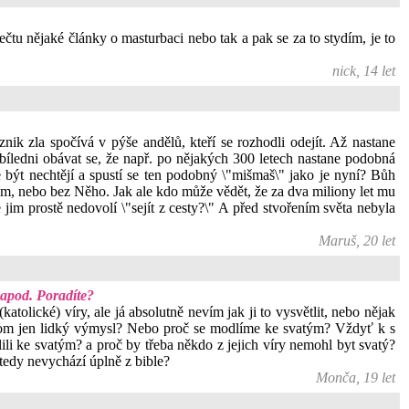
čtu nějaké články o masturbaci nebo tak a pak se za to stydím, je to
nick, 14 let
znik zla spočívá v pýše andělů, kteří se rozhodli odejít. Až nastane
bíledni obávat se, že např. po nějakých 300 letech nastane podobná
e být nechtějí a spustí se ten podobný \"mišmaš\" jako je nyní? Bůh
em, nebo bez Něho. Jak ale kdo může vědět, že za dva miliony let mu
im prostě nedovolí \"sejít z cesty?\" A před stvořením světa nebyla
Maruš, 20 let
 apod. Poradíte?
tolické) víry, ale já absolutně nevím jak ji to vysvětlit, nebo nějak
da potom jen lidký výmysl? Nebo proč se modlíme ke svatým? Vždyť k s
li ke svatým? a proč by třeba někdo z jejich víry nemohl byt svatý?
 tedy nevychází úplně z bible?
Monča, 19 let