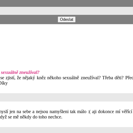
 sexuálně zneužíval?
 zjistí, že nějaký kněz někoho sexuálně zneužíval? Třeba děti? Předpo
Díky
myslí jen na sebe a nejsou namyšleni tak málo :( aji dokonce mí věříc
když se mě někdy do toho nechce.