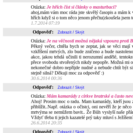
Otázka:
Je hřích číst si články o masturbaci?
ahoj,mám vám moc ráda jste skvělý časopis a mám k vám
hřích když si o tom něco jenom přečtu(zkoušela jsem 
1.7.2014 07:19
Odpověď:
Otázka:
Je na věčnosti možná nějaká vzpoura proti 
Pěkný večer, chtěla bych se zeptat, jak se věci mají 
vzkříšení mrtvých, zlo bude zničeno a bude nastolen
akce, jakou tehdá učinili ti nerozumní andělé, tento
přece svobodu stvořených nikdy nepopře. Možná mi odp
nekonečné dobro nepřijde nudné a nebude chtít být si
stejně silná? Děkuji moc za odpověď :)
30.6.2014 00:36
Odpověď:
Otázka:
Mám kamarády z církve bratrské a často neví
Ahoj! Prosim moc o radu. Mam kamarády, kteří jsou z ci
přiblížit..Např. otázka o očistci, oni nevěří že je n
mrtvýma se nemůžem bavit.. Že Bůh vyslyší naše přání 
Vždyť třeba ti jejich kazatelé prý taky mluví s Ježíše
26.6.2014 20:35
Odpověď: