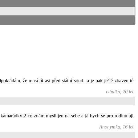
kládám, že musí jít asi před státní soud...a je pak ještě zbaven té
cibulka, 20 let
í kamarádky 2 co znám myslí jen na sebe a já bych se pro rodinu aji
Anonymka, 16 let