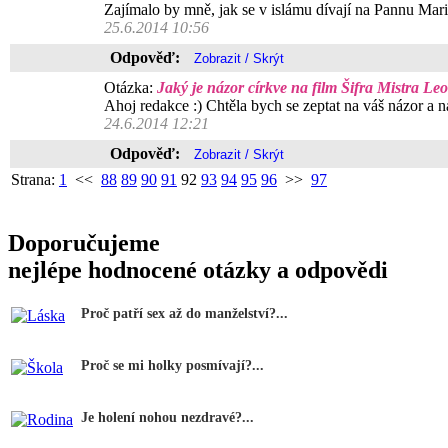
Zajímalo by mně, jak se v islámu dívají na Pannu Mari
25.6.2014 10:56
Odpověď:
Otázka:
Jaký je názor církve na film Šifra Mistra L
Ahoj redakce :) Chtěla bych se zeptat na váš názor a n
24.6.2014 12:21
Odpověď:
Strana:
1
<<
88
89
90
91
92
93
94
95
96
>>
97
Doporučujeme
nejlépe hodnocené otázky a odpovědi
Proč patří sex až do manželství?...
Proč se mi holky posmívají?...
Je holení nohou nezdravé?...