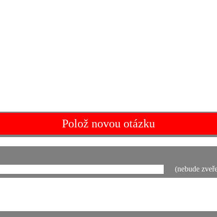
Polož novou otázku
(nebude zveře