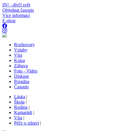
IN! - dívčí svět
Objednat časopis
Více informací
E-shop
Rozhovory
Vztahy
Víra
Krása
Zábava
Foto - Video
Diskuse
Poradna
Časopis
Láska
|
Škola
|
Rodina
|
Kamarádi
|
Víra
|
Péče o zdraví
|