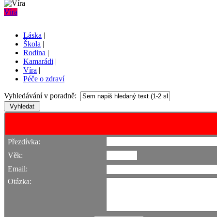
Víra
Láska
|
Škola
|
Rodina
|
Kamarádi
|
Víra
|
Péče o zdraví
Vyhledávání v poradně:
Přezdívka:
Věk:
Email:
Otázka: