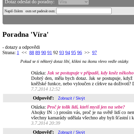
Dotaz odeslat do poradny:
Napiš číslem
osm set padesát osm
:
Poradna 'Víra'
- dotazy a odpovědi
Strana:
1
<<
88
89
90
91
92
93
94
95
96
>>
97
Pokud se ti některý dotaz líbí, klikni na ikonu vlevo vedle otázky.
Otázka:
Jak se postupuje v případě, kdy kněz někoho
Dobrý den, měla bych dotaz. Jak se postupuje, když se
kněžské funkce, nebo vyloučen z církve na doživotí? 
7.7.2014 12:52
Odpověď:
Otázka:
Proč je tolik lidí, kteří myslí jen na sebe?
Ahojky IN :-) prosím vás, proč je na světě lidí co ne
všechny kamarády udělala všechno aby byli šťastní i 
3.7.2014 20:39
Odpověď: