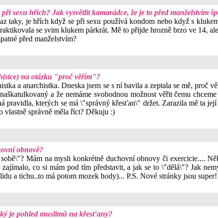
ři sexu hřích? Jak vysvětlit kamarádce, že je to před manželstvím š
az taky, je hřích když se při sexu používá kondom nebo když s klukem 
raktikovala se svim klukem párkrát. Mě to přijde hrozně brzo ve 14, ale o
o špatné před manželstvím?
histce) na otázku "proč věřím"?
istka a anarchistka. Dneska jsem se s ní bavila a zeptala se mě, proč vě
hno naškatulkovaný a že nemáme svobodnou možnost věřit čemu chceme (
á pravidla, kterých se má \"správný křesťan\" držet. Zarazila mě ta jej
o vlastně správně měla říct? Děkuju :)
hovní obnově?
sobě\"? Mám na mysli konkrétně duchovní obnovy či exercicie.... Někd
jímalo, co si mám pod tím představit, a jak se to \"dělá\"? Jak nemys
klidu a tichu..to má potom mozek hody)... P.S. Nové stránky jsou super!!
aký je pohled muslimů na křesťany?