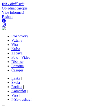
IN! - dívčí svět
Objednat časopis
Více informací
E-shop
Rozhovory
Vztahy
Víra
Krása
Zábava
Foto - Video
Diskuse
Poradna
Časopis
Láska
|
Škola
|
Rodina
|
Kamarádi
|
Víra
|
Péče o zdraví
|