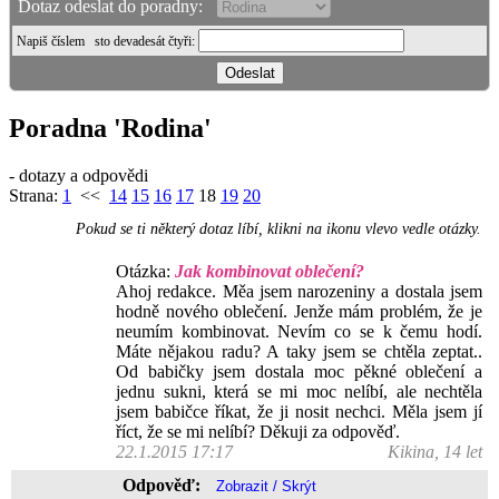
Dotaz odeslat do poradny:
Napiš číslem
sto devadesát čtyři
:
Poradna 'Rodina'
- dotazy a odpovědi
Strana:
1
<<
14
15
16
17
18
19
20
Pokud se ti některý dotaz líbí, klikni na ikonu vlevo vedle otázky.
Otázka:
Jak kombinovat oblečení?
Ahoj redakce. Měa jsem narozeniny a dostala jsem
hodně nového oblečení. Jenže mám problém, že je
neumím kombinovat. Nevím co se k čemu hodí.
Máte nějakou radu? A taky jsem se chtěla zeptat..
Od babičky jsem dostala moc pěkné oblečení a
jednu sukni, která se mi moc nelíbí, ale nechtěla
jsem babičce říkat, že ji nosit nechci. Měla jsem jí
říct, že se mi nelíbí? Děkuji za odpověď.
22.1.2015 17:17
Kikina, 14 let
Odpověď: