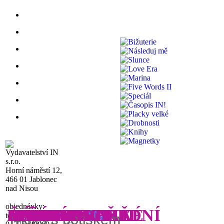
Vydavatelství IN
s.r.o.
Horní náměstí 12,
466 01 Jablonec
nad Nisou
objednávky:
FIVE WORDS
STŘÍBRO
JSEM
KNIHOMOLKA
PLACKY STŘEDNÍ
SLUNCE
N
BIŽUTERIE
NÁSLEDUJ MĚ
SLUNCE
LOVE ERA
MAR
FIVE WORDS II
SPECIÁL
ČASOPIS
PLACKY VELKÉ
DROBNOSTI
KNIHY
MAGNETKY
IN
A
IN
A
IN
!
tel.: 480 023 408-
Tričko s potiskem
Tričko s
Tričko s potiskem