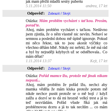
jak mam přežít mladší sestry pubertu
5.11.2014 11:50
andrea, 17 let
Odpověď:
Otázka:
Mám problém vycházet s taťkou. Prosím,
poraďte.
Ahoj, mám problém vycházet s taťkou. Nedávno
jsem zjistila, že o něm vlastně nic nevím. Nebaví se
semnou a poslední dobou mě úplně ignoruje. Pokud
mi něco řekne, tak to jsou akorát výčitky co
všechno dělám blbě. Nikdy mi neřekl, že mě má rád
a byl by nejraději kdybych už se odstěhovala.. Co
mám dělat?
1.11.2014 13:37
Kejt, 17 let
Odpověď:
Otázka:
Pořád mamce lžu, protože mě jinak nikam
nepustí...
Ahoj, mám problém že pořád lžu, nechci aby
mamka věděla že mám kluka protože potom mě
nikde nechce pustit protože se o mě bojí :/ když
zalžu a dozví se to dá mi hrozně velký trest a já to
teď nezvládám. Pořád všude říká jak má
problémovou dceru a já to tak necítím ... co mám