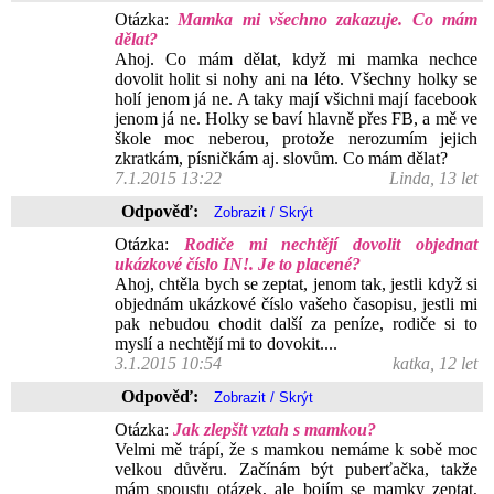
Otázka:
Mamka mi všechno zakazuje. Co mám
dělat?
Ahoj. Co mám dělat, když mi mamka nechce
dovolit holit si nohy ani na léto. Všechny holky se
holí jenom já ne. A taky mají všichni mají facebook
jenom já ne. Holky se baví hlavně přes FB, a mě ve
škole moc neberou, protože nerozumím jejich
zkratkám, písničkám aj. slovům. Co mám dělat?
7.1.2015 13:22
Linda, 13 let
Odpověď:
Otázka:
Rodiče mi nechtějí dovolit objednat
ukázkové číslo IN!. Je to placené?
Ahoj, chtěla bych se zeptat, jenom tak, jestli když si
objednám ukázkové číslo vašeho časopisu, jestli mi
pak nebudou chodit další za peníze, rodiče si to
myslí a nechtějí mi to dovokit....
3.1.2015 10:54
katka, 12 let
Odpověď:
Otázka:
Jak zlepšit vztah s mamkou?
Velmi mě trápí, že s mamkou nemáme k sobě moc
velkou důvěru. Začínám být puberťačka, takže
mám spoustu otázek, ale bojím se mamky zeptat,