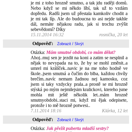
je mi z toho hrozně smutno, a tak jdu raději domů.
Nebo když se mi někdo líbí, tak už to vzdám
dopředu. Radši jsem už přestala kamkoliv chodit a
je mi tak líp. Ale do budoucna to asi nejde takhle
dál, nemáte nějakou radu, jak si trochu zvýšit
sebevědomí? Díky
15.11.2014 16:32
rosnička, 20 let
Odpověď:
Otázka:
Mám smutné období, co mám dělat?
Ahoj..muj sen je jezdit na koni a zatim se nesplnil a
nějak to nevypada na to, že by se mohl změnit..a
umrel mi králíček..navic je na me toho hodně ve
škole..jsem smutná a čučím do blba, každou chvíly
brečím..navíc nemam žadnou nej kamosku, coz
jsem si taky vzdycky prala..a prostě se mi hrozně
stýská po mým nejmilejsim kralickovi, ktereho jsme
mohla mit ještě několik let..mám hrozně
smutnyobdobi..staci mi, když mi ějak odepisete,
protože i to mě hrozně potwesi..
7.11.2014 18:16
Klárka, 12 let
Odpověď:
Otázka:
Jak přežít pubertu mladší sestry?