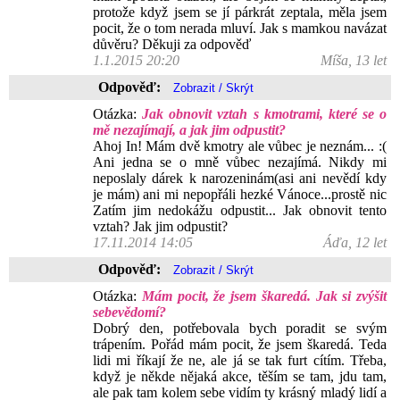
protože když jsem se jí párkrát zeptala, měla jsem
pocit, že o tom nerada mluví. Jak s mamkou navázat
důvěru? Děkuji za odpověď
1.1.2015 20:20
Míša, 13 let
Odpověď:
Otázka:
Jak obnovit vztah s kmotrami, které se o
mě nezajímají, a jak jim odpustit?
Ahoj In! Mám dvě kmotry ale vůbec je neznám... :(
Ani jedna se o mně vůbec nezajímá. Nikdy mi
neposlaly dárek k narozeninám(asi ani nevědí kdy
je mám) ani mi nepopřáli hezké Vánoce...prostě nic
Zatím jim nedokážu odpustit... Jak obnovit tento
vztah? Jak jim odpustit?
17.11.2014 14:05
Áďa, 12 let
Odpověď:
Otázka:
Mám pocit, že jsem škaredá. Jak si zvýšit
sebevědomí?
Dobrý den, potřebovala bych poradit se svým
trápením. Pořád mám pocit, že jsem škaredá. Teda
lidi mi říkají že ne, ale já se tak furt cítím. Třeba,
když je někde nějaká akce, těším se tam, jdu tam,
ale pak tam kolem sebe vidím ty krásný mladý lidí a