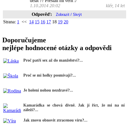
dělat ?? Přestali mi věřit :/
1.10.2014 20:02
klér, 14 let
Odpověď:
Strana:
1
<<
14
15
16
17
18
19
20
Doporučujeme
nejlépe hodnocené otázky a odpovědi
Proč patří sex až do manželství?...
Proč se mi holky posmívají?...
Je holení nohou nezdravé?...
Kamarádka se chová divně. Jak jí říct, že mi na ní
záleží?...
Jak znovu obnovit ztracenou víru?...