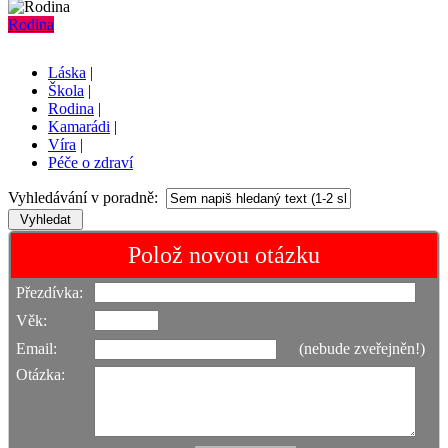
Rodina
Láska
|
Škola
|
Rodina
|
Kamarádi
|
Víra
|
Péče o zdraví
Vyhledávání v poradně:
Polož novou otázku
Přezdívka:
Věk:
Email:
(nebude zveřejněn!)
Otázka: