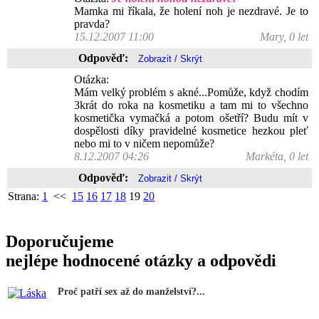
Mamka mi říkala, že holení noh je nezdravé. Je to
pravda?
15.12.2007 11:00
Mary, 0 let
Odpověď:
Otázka:
Mám velký problém s akné...Pomůže, když chodím
3krát do roka na kosmetiku a tam mi to všechno
kosmetička vymačká a potom ošetří? Budu mít v
dospělosti díky pravidelné kosmetice hezkou pleť
nebo mi to v ničem nepomůže?
8.12.2007 04:26
Markéta, 0 let
Odpověď:
Strana:
1
<<
15
16
17
18
19
20
Doporučujeme
nejlépe hodnocené otázky a odpovědi
Proč patří sex až do manželství?...