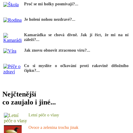
Proč se mi holky posmívají?...
Je holení nohou nezdravé?...
Kamarádka se chová divně. Jak jí říct, že mi na ní
záleží?...
Jak znovu obnovit ztracenou víru?...
Co si myslíte o očkování proti rakovině děložního
čípku?...
Nejčtenější
co zaujalo i jiné...
Letní péče o vlasy
Ovoce a zelenina trochu jinak