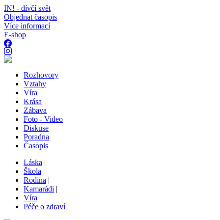
IN! - dívčí svět
Objednat časopis
Více informací
E-shop
Rozhovory
Vztahy
Víra
Krása
Zábava
Foto - Video
Diskuse
Poradna
Časopis
Láska
|
Škola
|
Rodina
|
Kamarádi
|
Víra
|
Péče o zdraví
|