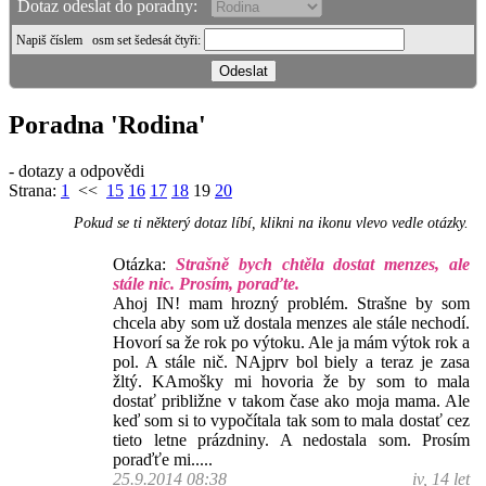
Dotaz odeslat do poradny:
Napiš číslem
osm set šedesát čtyři
:
Poradna 'Rodina'
- dotazy a odpovědi
Strana:
1
<<
15
16
17
18
19
20
Pokud se ti některý dotaz líbí, klikni na ikonu vlevo vedle otázky.
Otázka:
Strašně bych chtěla dostat menzes, ale
stále nic. Prosím, poraďte.
Ahoj IN! mam hrozný problém. Strašne by som
chcela aby som už dostala menzes ale stále nechodí.
Hovorí sa že rok po výtoku. Ale ja mám výtok rok a
pol. A stále nič. NAjprv bol biely a teraz je zasa
žltý. KAmošky mi hovoria že by som to mala
dostať približne v takom čase ako moja mama. Ale
keď som si to vypočítala tak som to mala dostať cez
tieto letne prázdniny. A nedostala som. Prosím
poraďťe mi.....
25.9.2014 08:38
iv, 14 let