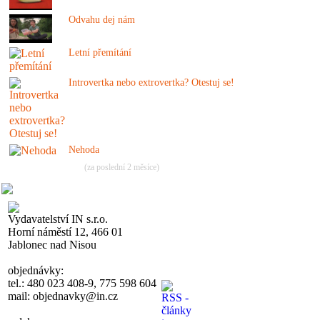
Odvahu dej nám
Letní přemítání
Introvertka nebo extrovertka? Otestuj se!
Nehoda
(za poslední 2 měsíce)
Vydavatelství IN s.r.o.
Horní náměstí 12, 466 01
Jablonec nad Nisou
objednávky:
tel.: 480 023 408-9, 775 598 604
mail: objednavky@in.cz