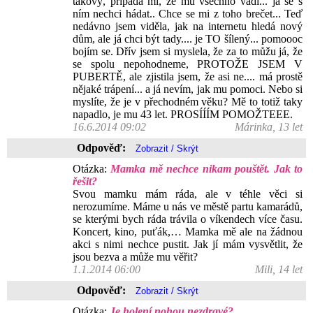
takový, připadá mi, že mu všechno vadí... já se s
ním nechci hádat.. Chce se mi z toho brečet... Teď
nedávno jsem viděla, jak na internetu hledá nový
dům, ale já chci být tady.... je TO šílený... pomoooc
bojím se. Dřív jsem si myslela, že za to můžu já, že
se spolu nepohodneme, PROTOŽE JSEM V
PUBERTĚ, ale zjistila jsem, že asi ne.... má prostě
nějaké trápení... a já nevím, jak mu pomoci. Nebo si
myslíte, že je v přechodném věku? Mě to totiž taky
napadlo, je mu 43 let. PROSÍÍÍM POMOŽTEEE.
16.6.2014 09:02
Márinka, 13 let
Odpověď:
Otázka:
Mamka mě nechce nikam pouštět. Jak to
řešit?
Svou mamku mám ráda, ale v téhle věci si
nerozumíme. Máme u nás ve městě partu kamarádů,
se kterými bych ráda trávila o víkendech více času.
Koncert, kino, puťák,… Mamka mě ale na žádnou
akci s nimi nechce pustit. Jak jí mám vysvětlit, že
jsou bezva a může mu věřit?
1.1.2014 06:00
Mili, 14 let
Odpověď:
Otázka:
Je holení nohou nezdravé?