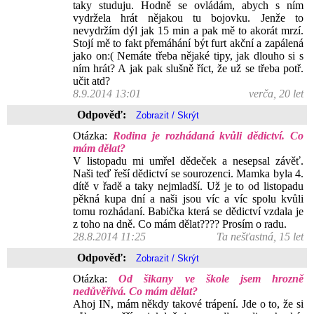
taky studuju. Hodně se ovládám, abych s ním
vydržela hrát nějakou tu bojovku. Jenže to
nevydržím dýl jak 15 min a pak mě to akorát mrzí.
Stojí mě to fakt přemáhání být furt akční a zapálená
jako on:( Nemáte třeba nějaké tipy, jak dlouho si s
ním hrát? A jak pak slušně říct, že už se třeba potř.
učit atd?
8.9.2014 13:01
verča, 20 let
Odpověď:
Otázka:
Rodina je rozhádaná kvůli dědictví. Co
mám dělat?
V listopadu mi umřel dědeček a nesepsal závěť.
Naši teď řeší dědictví se sourozenci. Mamka byla 4.
dítě v řadě a taky nejmladší. Už je to od listopadu
pěkná kupa dní a naši jsou víc a víc spolu kvůli
tomu rozhádaní. Babička která se dědictví vzdala je
z toho na dně. Co mám dělat???? Prosím o radu.
28.8.2014 11:25
Ta nešťastná, 15 let
Odpověď:
Otázka:
Od šikany ve škole jsem hrozně
nedůvěřivá. Co mám dělat?
Ahoj IN, mám někdy takové trápení. Jde o to, že si