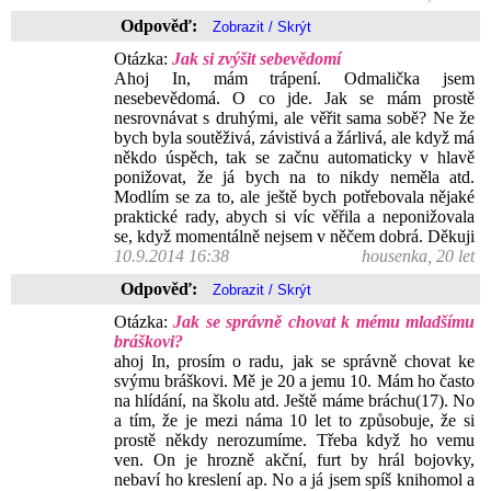
Odpověď:
Otázka:
Jak si zvýšit sebevědomí
Ahoj In, mám trápení. Odmalička jsem
nesebevědomá. O co jde. Jak se mám prostě
nesrovnávat s druhými, ale věřit sama sobě? Ne že
bych byla soutěživá, závistivá a žárlivá, ale když má
někdo úspěch, tak se začnu automaticky v hlavě
ponižovat, že já bych na to nikdy neměla atd.
Modlím se za to, ale ještě bych potřebovala nějaké
praktické rady, abych si víc věřila a neponižovala
se, když momentálně nejsem v něčem dobrá. Děkuji
10.9.2014 16:38
housenka, 20 let
Odpověď:
Otázka:
Jak se správně chovat k mému mladšímu
bráškovi?
ahoj In, prosím o radu, jak se správně chovat ke
svýmu bráškovi. Mě je 20 a jemu 10. Mám ho často
na hlídání, na školu atd. Ještě máme bráchu(17). No
a tím, že je mezi náma 10 let to způsobuje, že si
prostě někdy nerozumíme. Třeba když ho vemu
ven. On je hrozně akční, furt by hrál bojovky,
nebaví ho kreslení ap. No a já jsem spíš knihomol a