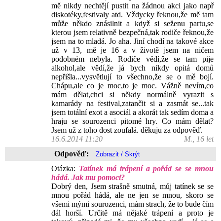
mě nikdy nechtějí pustit na žádnou akci jako např
diskotéky,festivaly atd. Vždycky řeknou,že mě tam
může někdo znásilnit a když si seženu partu,se
kterou jsem relativně bezpečná,tak rodiče řeknou,že
jsem na to mladá. Jo aha. Jiní chodí na takové akce
už v 13, mě je 16 a v životě jsem na ničem
podobném nebyla. Rodiče vědí,že se tam pije
alkohol,ale vědí,že já bych nikdy opitá domů
nepřišla...vysvětlují to všechno,že se o mě bojí.
Chápu,ale co je moc,to je moc. Vážně nevím,co
mám dělat,chci si někdy normálně vyrazit s
kamarády na festival,zatančit si a zasmát se...tak
jsem totální exot a asociál a akorát tak sedím doma a
hraju se sourozenci pitomé hry. Co mám dělat?
Jsem už z toho dost zoufalá. děkuju za odpověď.
16.6.2014 11:20
M., 16 let
Odpověď:
Otázka:
Tatínek má trápení a pořád se se mnou
hádá. Jak mu pomoci?
Dobrý den, Jsem strašně smutná, můj tatínek se se
mnou pořád hádá, ale ne jen se mnou, skoro se
všemi mými sourozenci, mám strach, že to bude čím
dál horší. Určitě má nějaké trápení a proto je