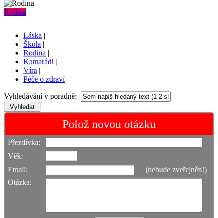
Rodina
Láska
|
Škola
|
Rodina
|
Kamarádi
|
Víra
|
Péče o zdraví
Vyhledávání v poradně:
Polož novou otázku
Přezdívka:
Věk:
Email:
(nebude zveřejněn!)
Otázka: