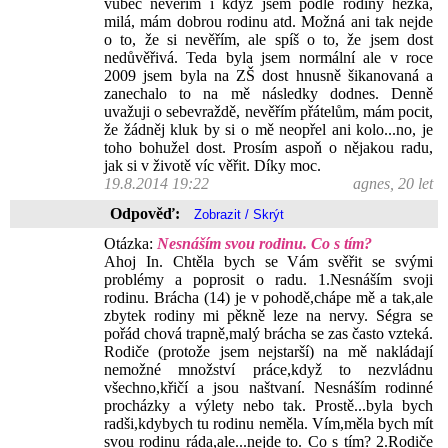
vůbec nevěřím i když jsem podle rodiny hezká,
milá, mám dobrou rodinu atd. Možná ani tak nejde
o to, že si nevěřím, ale spíš o to, že jsem dost
nedůvěřivá. Teda byla jsem normální ale v roce
2009 jsem byla na ZŠ dost hnusně šikanovaná a
zanechalo to na mě následky dodnes. Denně
uvažuji o sebevraždě, nevěřím přátelům, mám pocit,
že žádněj kluk by si o mě neopřel ani kolo...no, je
toho bohužel dost. Prosím aspoň o nějakou radu,
jak si v životě víc věřit. Díky moc.
19.8.2014 19:22
agnes, 20 let
Odpověď:
Otázka:
Nesnáším svou rodinu. Co s tím?
Ahoj In. Chtěla bych se Vám svěřit se svými
problémy a poprosit o radu. 1.Nesnáším svoji
rodinu. Brácha (14) je v pohodě,chápe mě a tak,ale
zbytek rodiny mi pěkně leze na nervy. Ségra se
pořád chová trapně,malý brácha se zas často vzteká.
Rodiče (protože jsem nejstarší) na mě nakládají
nemožné množství práce,když to nezvládnu
všechno,křičí a jsou naštvaní. Nesnáším rodinné
procházky a výlety nebo tak. Prostě...byla bych
radši,kdybych tu rodinu neměla. Vím,měla bych mít
svou rodinu ráda,ale...nejde to. Co s tím? 2.Rodiče