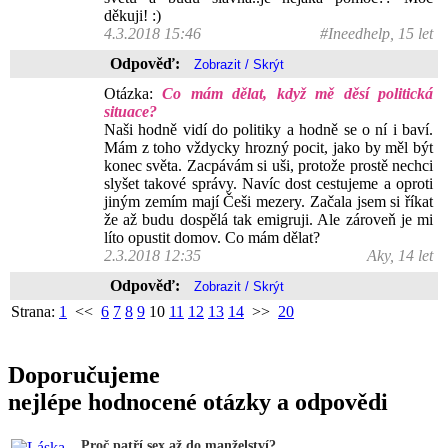
děkuji! :)
4.3.2018 15:46
#Ineedhelp, 15 let
Odpověď:
Otázka:
Co mám dělat, když mě děsí politická
situace?
Naši hodně vidí do politiky a hodně se o ní i baví.
Mám z toho vždycky hrozný pocit, jako by měl být
konec světa. Zacpávám si uši, protože prostě nechci
slyšet takové správy. Navíc dost cestujeme a oproti
jiným zemím mají Češi mezery. Začala jsem si říkat
že až budu dospělá tak emigruji. Ale zároveň je mi
líto opustit domov. Co mám dělat?
2.3.2018 12:35
Aky, 14 let
Odpověď:
Strana:
1
<<
6
7
8
9
10
11
12
13
14
>>
20
Doporučujeme
nejlépe hodnocené otázky a odpovědi
Proč patří sex až do manželství?...