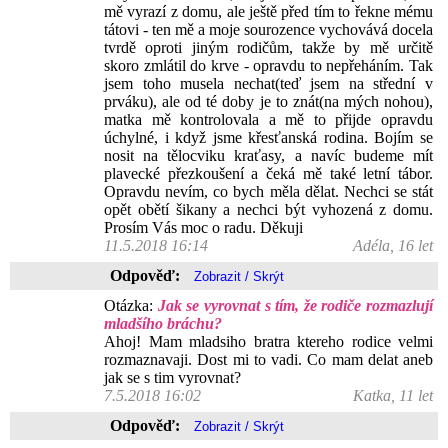
mě vyrazí z domu, ale ještě před tím to řekne mému
tátovi - ten mě a moje sourozence vychovává docela
tvrdě oproti jiným rodičům, takže by mě určitě
skoro zmlátil do krve - opravdu to nepřeháním. Tak
jsem toho musela nechat(teď jsem na střední v
prváku), ale od té doby je to znát(na mých nohou),
matka mě kontrolovala a mě to přijde opravdu
úchylné, i když jsme křesťanská rodina. Bojím se
nosit na tělocviku kraťasy, a navíc budeme mít
plavecké přezkoušení a čeká mě také letní tábor.
Opravdu nevím, co bych měla dělat. Nechci se stát
opět obětí šikany a nechci být vyhozená z domu.
Prosím Vás moc o radu. Děkuji
11.5.2018 16:14
Adéla, 16 let
Odpověď:
Otázka:
Jak se vyrovnat s tím, že rodiče rozmazlují
mladšího bráchu?
Ahoj! Mam mladsiho bratra ktereho rodice velmi
rozmaznavaji. Dost mi to vadi. Co mam delat aneb
jak se s tim vyrovnat?
7.5.2018 16:02
Katka, 11 let
Odpověď: