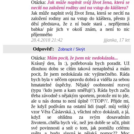
Otázka:
Jak může naplnit svůj život žena, která se
necítí na založení rodiny ani na vstup do kláštera?
Jak může naplnit svůj život žena, která se necítí na
založení rodiny ani na vstup do kláštera, přesto ji
děsí představa, že z ní bude stará , nepříjemná
babka/ pár jich v okolí znám, a není to nic
příjemného
28.4.2018 21:42
jjjanka, 17 let
Odpověď:
Otázka:
Mám pocit, že jsem nic nedokázala...
Krásný den, In :), potřebovala bych poradit. Už
dlouhou dobu se cítím taková nenaplněná a mám
pocit, že jsem nedokázala nic vyjímečného. Ráda
bych byla v něčem opravdu dobrá a viděla za sebou
hmatatelné úspěchy. Nějaký osobnostní rozvoj
(typu \'kdo jsem a kam směřuji\'). Ráda bych začla
třeba závodně s nějakým sportem, protože mi to jde,
ale u nás doma to není úplně \'\'TOP\'\'. Přijde mi,
že když podívám na ostatní lidi (např. můj veliký
vzor Věra Čáslavská..), všichni něco dokázali, a já,
když se ohlídnu za svým dosavadním
životem..chtěla bych víc, než jen dobře se učit, plnit
své povinnosti a snít o tom, jak pomůžu celému
světu a budu slavná..je nějaká pomoc?? Moc