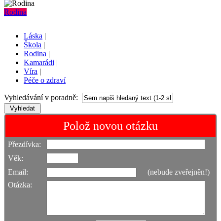
Rodina
Láska
|
Škola
|
Rodina
|
Kamarádi
|
Víra
|
Péče o zdraví
Vyhledávání v poradně:
Polož novou otázku
Přezdívka:
Věk:
Email:
(nebude zveřejněn!)
Otázka: