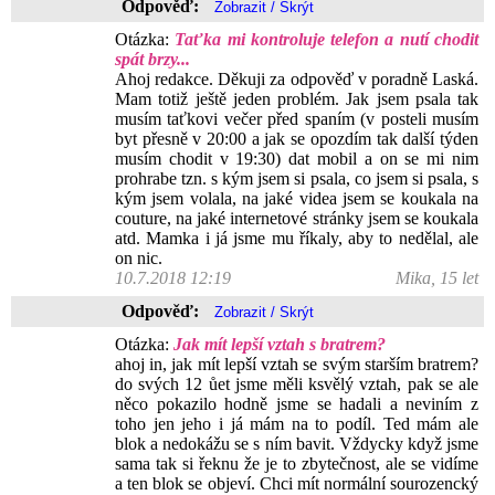
Odpověď:
Otázka:
Taťka mi kontroluje telefon a nutí chodit
spát brzy...
Ahoj redakce. Děkuji za odpověď v poradně Laská.
Mam totiž ještě jeden problém. Jak jsem psala tak
musím taťkovi večer před spaním (v posteli musím
byt přesně v 20:00 a jak se opozdím tak další týden
musím chodit v 19:30) dat mobil a on se mi nim
prohrabe tzn. s kým jsem si psala, co jsem si psala, s
kým jsem volala, na jaké videa jsem se koukala na
couture, na jaké internetové stránky jsem se koukala
atd. Mamka i já jsme mu říkaly, aby to nedělal, ale
on nic.
10.7.2018 12:19
Mika, 15 let
Odpověď:
Otázka:
Jak mít lepší vztah s bratrem?
ahoj in, jak mít lepší vztah se svým starším bratrem?
do svých 12 ůet jsme měli ksvělý vztah, pak se ale
něco pokazilo hodně jsme se hadali a neviním z
toho jen jeho i já mám na to podíl. Ted mám ale
blok a nedokážu se s ním bavit. Vždycky když jsme
sama tak si řeknu že je to zbytečnost, ale se vidíme
a ten blok se objeví. Chci mít normální sourozencký