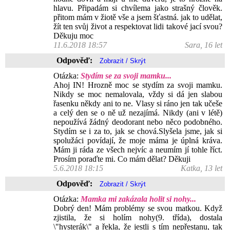
hlavu. Připadám si chvílema jako strašný člověk.
přitom mám v žiotě vše a jsem šťastná. jak to udělat,
žít ten svůj život a respektovat lidi takové jací svou?
Děkuju moc
11.6.2018 18:57
Sara, 16 let
Odpověď:
Otázka:
Stydím se za svoji mamku...
Ahoj IN! Hrozně moc se stydím za svoji mamku.
Nikdy se moc nemalovala, vždy si dá jen slabou
řasenku někdy ani to ne. Vlasy si ráno jen tak učeše
a celý den se o ně už nezajímá. Nikdy (ani v létě)
nepoužívá žádný deodorant nebo něco podobného.
Stydím se i za to, jak se chová.Slyšela jsme, jak si
spolužáci povídají, že moje máma je úplná kráva.
Mám ji ráda ze všech nejvíc a neumím jí tohle říct.
Prosím poraďte mi. Co mám dělat? Děkuji
5.6.2018 18:15
Katka, 13 let
Odpověď:
Otázka:
Mamka mi zakázala holit si nohy...
Dobrý den! Mám problémy se svou matkou. Když
zjistila, že si holím nohy(9. třída), dostala
\"hysterák\" a řekla, že jestli s tím nepřestanu, tak