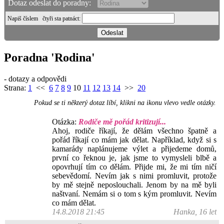
Dotaz odeslat do poradny:
Napiš číslem
čtyři sta patnáct
:
Poradna 'Rodina'
- dotazy a odpovědi
Strana:
1
<<
6
7
8
9
10
11
12
13
14
>>
20
Pokud se ti některý dotaz líbí, klikni na ikonu vlevo vedle otázky.
Otázka:
Rodiče mě pořád kritizují...
Ahoj, rodiče říkají, že dělám všechno špatně a
pořád říkají co mám jak dělat. Například, když si s
kamarády naplánujeme výlet a přijedeme domů,
první co řeknou je, jak jsme to vymysleli blbě a
opovrhují tím co dělám. Přijde mi, že mi tím ničí
sebevědomí. Nevím jak s nimi promluvit, protože
by mě stejně neposlouchali. Jenom by na mě byli
naštvaní. Nemám si o tom s kým promluvit. Nevím
co mám dělat.
14.8.2018 21:45
Hanka, 16 let