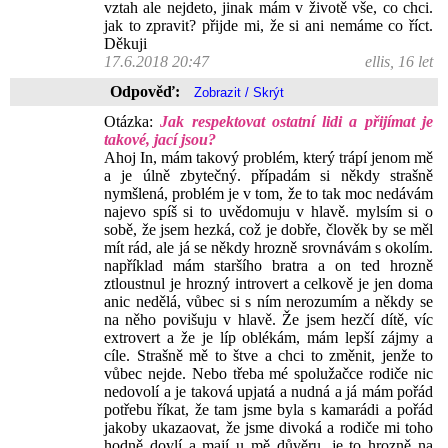
vztah ale nejdeto, jinak mám v životě vše, co chci.
jak to zpravit? přijde mi, že si ani nemáme co říct.
Děkuji
17.6.2018 20:47
ellis, 16 let
Odpověď:
Otázka:
Jak respektovat ostatní lidi a přijímat je
takové, jací jsou?
Ahoj In, mám takový problém, který trápí jenom mě
a je úlně zbytečný. případám si někdy strašně
nymšlená, problém je v tom, že to tak moc nedávám
najevo spíš si to uvědomuju v hlavě. mylsím si o
sobě, že jsem hezká, což je dobře, člověk by se měl
mít rád, ale já se někdy hrozně srovnávám s okolím.
například mám staršího bratra a on ted hrozně
ztloustnul je hrozný introvert a celkově je jen doma
anic nedělá, vůbec si s ním nerozumím a někdy se
na něho povišuju v hlavě. Že jsem hezčí dítě, víc
extrovert a že je líp oblékám, mám lepší zájmy a
cíle. Strašně mě to štve a chci to změnit, jenže to
vůbec nejde. Nebo třeba mé spolužačce rodiče nic
nedovolí a je taková upjatá a nudná a já mám pořád
potřebu říkat, že tam jsme byla s kamarádi a pořád
jakoby ukazaovat, že jsme divoká a rodiče mi toho
hodně dovlí a mají u mě důvěru, je to hrozně na