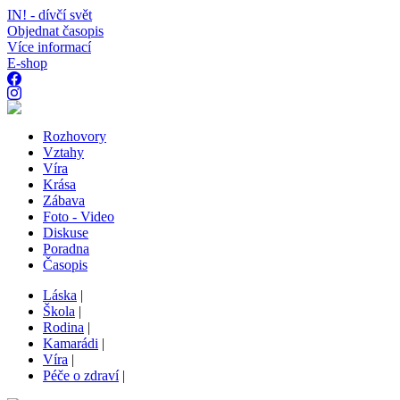
IN! - dívčí svět
Objednat časopis
Více informací
E-shop
Rozhovory
Vztahy
Víra
Krása
Zábava
Foto - Video
Diskuse
Poradna
Časopis
Láska
|
Škola
|
Rodina
|
Kamarádi
|
Víra
|
Péče o zdraví
|