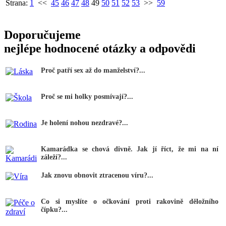
Strana:
1
<<
45
46
47
48
49
50
51
52
53
>>
59
Doporučujeme
nejlépe hodnocené otázky a odpovědi
Proč patří sex až do manželství?...
Proč se mi holky posmívají?...
Je holení nohou nezdravé?...
Kamarádka se chová divně. Jak jí říct, že mi na ní
záleží?...
Jak znovu obnovit ztracenou víru?...
Co si myslíte o očkování proti rakovině děložního
čípku?...