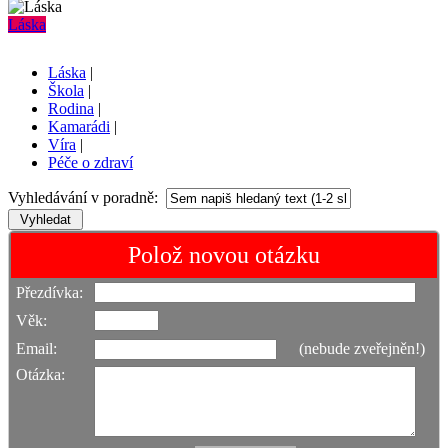
Láska
Láska
|
Škola
|
Rodina
|
Kamarádi
|
Víra
|
Péče o zdraví
Vyhledávání v poradně:
Polož novou otázku
Přezdívka:
Věk:
Email:
(nebude zveřejněn!)
Otázka: