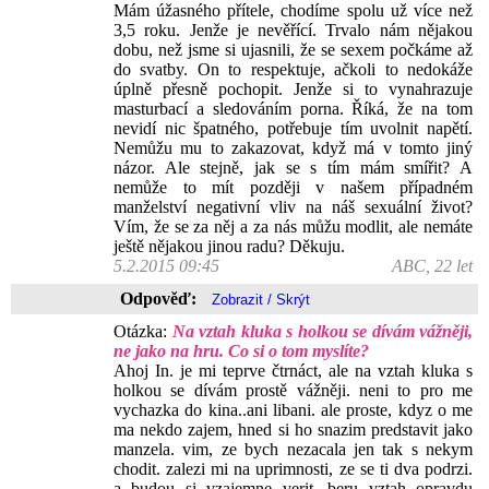
Mám úžasného přítele, chodíme spolu už více než
3,5 roku. Jenže je nevěřící. Trvalo nám nějakou
dobu, než jsme si ujasnili, že se sexem počkáme až
do svatby. On to respektuje, ačkoli to nedokáže
úplně přesně pochopit. Jenže si to vynahrazuje
masturbací a sledováním porna. Říká, že na tom
nevidí nic špatného, potřebuje tím uvolnit napětí.
Nemůžu mu to zakazovat, když má v tomto jiný
názor. Ale stejně, jak se s tím mám smířit? A
nemůže to mít později v našem případném
manželství negativní vliv na náš sexuální život?
Vím, že se za něj a za nás můžu modlit, ale nemáte
ještě nějakou jinou radu? Děkuju.
5.2.2015 09:45
ABC, 22 let
Odpověď:
Otázka:
Na vztah kluka s holkou se dívám vážněji,
ne jako na hru. Co si o tom myslíte?
Ahoj In. je mi teprve čtrnáct, ale na vztah kluka s
holkou se dívám prostě vážněji. neni to pro me
vychazka do kina..ani libani. ale proste, kdyz o me
ma nekdo zajem, hned si ho snazim predstavit jako
manzela. vim, ze bych nezacala jen tak s nekym
chodit. zalezi mi na uprimnosti, ze se ti dva podrzi.
a budou si vzajemne verit. beru vztah opravdu