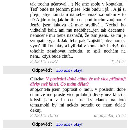
tak trochu učaroval.. :) Nejsme spolu v kontaktu...
Teď bude na jednom plese, kde budu i já... A já si
přeju, abychom tam na sebe narazili..doufám v to
:D A jde o to, jak ho třeba aspoň trochu zaujmout?
Jenže jsem taková až moc stydlivá... Nechci ho
viditelně balit, ani mu nadbíhat...jen tak decentně,
nenuceně mu třeba naznačit, že tam jsem...že mi je
sympatický, atd. Jak třeba pak "zajistit", abychom si
vyměnili kontakty a byli dál v kontaktu? I když, do
tohohle zasahovat nebudu, to spíš nechám na
něm...když bude chtít...
2.2.2015 11:37
T, 23 let
Odpověď:
Otázka:
V poslední době cítím, že mě více přitahují
dívky než kluci. Co mám dělat?
ahoj,chtela jsem poprosit o radu. v posledni dobe
citim ze me proste vice pritahuji divky nez kluci a
kdysi jsem v In cetla nejaky clanek na toto
tema.mohl by mi nekdo poradit co mam delat?
dekuji
2.2.2015 10:53
anonymka, 15 let
Odpověď: