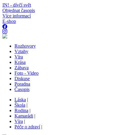
IN! - dívčí svět
Objednat časopis
Více informací
E-shop
Rozhovory
Vztahy
Víra
Krása
Zábava
Foto - Video
Diskuse
Poradna
Časopis
Láska
|
Škola
|
Rodina
|
Kamarádi
|
Víra
|
Péče o zdraví
|