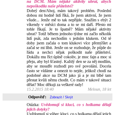
na DCM. Mám nějaké aktivity ubrat, abych
nepoškodila naše přátelství?
Dobrý den/Ahoj, mám takový problém. Poslední
dobou mi hodně lidí říká, že jsem aktivní, že jsem
všude... Jenže mě to tak nepřijde. Snažím s ebýt 2
víkendy v měsíci doma a to se mi daří. Přesto mi
tohle říkají. Je to špatně? Mám nějaké aktivity
ubrat? Totiž během jednoho týdne mi začlo několik
lidí psát, zda nechodím s jedním klukem. Od té
doby jsem začala o tom klukovi více přemýšlet a
začal se mi líbit. Jenže on se rozhoduje, že půjde do
řádu a nechci nějak poškodit naše přátelství.
Dokážu mu říct úplně cokoliv, je moc fajn a moc si
přeju, aby byl šťastný. Každý den se za něj modlím,
aby se moudře rozhodl pro své povolání. Docela
často se vídáme a omezit to nejde, jelikož chodí na
podobné akce na DCM jako já a je mi blbé tam
přestat kvůli němu chodit. Co mám v takové situaci
dělat? Moc děkuji za veškeré rady!
15.2.2015 18:40
Meloun, 18 let
Odpověď:
Otázka:
Uvědomují si kluci, co s holkama dělají
jejich dotyky?
Uvědomují si vůbec kluci, co s holkama dělají jejich