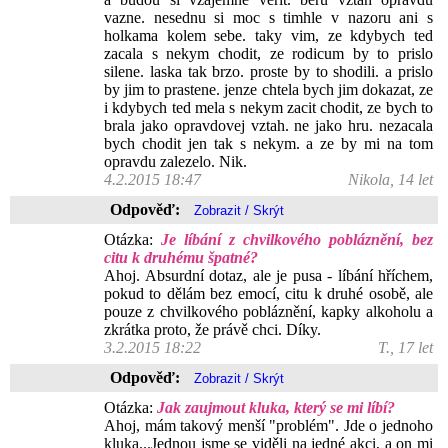
vazne. nesednu si moc s timhle v nazoru ani s
holkama kolem sebe. taky vim, ze kdybych ted
zacala s nekym chodit, ze rodicum by to prislo
silene. laska tak brzo. proste by to shodili. a prislo
by jim to prastene. jenze chtela bych jim dokazat, ze
i kdybych ted mela s nekym zacit chodit, ze bych to
brala jako opravdovej vztah. ne jako hru. nezacala
bych chodit jen tak s nekym. a ze by mi na tom
opravdu zalezelo. Nik.
4.2.2015 18:47
Nikola, 14 let
Odpověď:
Otázka:
Je líbání z chvilkového pobláznění, bez
citu k druhému špatné?
Ahoj. Absurdní dotaz, ale je pusa - líbání hříchem,
pokud to dělám bez emocí, citu k druhé osobě, ale
pouze z chvilkového pobláznění, kapky alkoholu a
zkrátka proto, že právě chci. Díky.
3.2.2015 18:22
T., 17 let
Odpověď:
Otázka:
Jak zaujmout kluka, který se mi líbí?
Ahoj, mám takový menší "problém". Jde o jednoho
kluka...Jednou jsme se viděli na jedné akci, a on mi