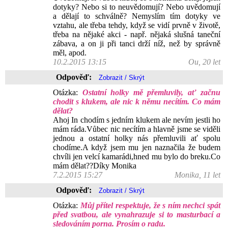
dotyky? Nebo si to neuvědomují? Nebo uvědomují
a dělají to schválně? Nemyslím tím dotyky ve
vztahu, ale třeba tehdy, když se vidí prvně v životě,
třeba na nějaké akci - např. nějaká slušná taneční
zábava, a on ji při tanci drží níž, než by správně
měl, apod.
10.2.2015 13:15
Ou, 20 let
Odpověď:
Otázka:
Ostatní holky mě přemluvily, ať začnu
chodit s klukem, ale nic k němu necítím. Co mám
dělat?
Ahoj In chodím s jedním klukem ale nevím jestli ho
mám ráda.Vůbec nic necítím a hlavně jsme se viděli
jednou a ostatní holky nás přemluvili ať spolu
chodíme.A když jsem mu jen naznačila že budem
chvíli jen velcí kamarádi,hned mu bylo do breku.Co
mám dělat??Díky Monika
7.2.2015 15:27
Monika, 11 let
Odpověď:
Otázka:
Můj přítel respektuje, že s ním nechci spát
před svatbou, ale vynahrazuje si to masturbací a
sledováním porna. Prosím o radu.