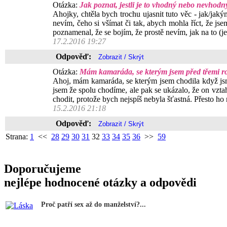
Otázka:
Jak poznat, jestli je to vhodný nebo nevhodn
Ahojky, chtěla bych trochu ujasnit tuto věc - jak/jak
nevím, čeho si všímat či tak, abych mohla říct, že js
poznamenal, že se bojím, že prostě nevím, jak na to (je 
17.2.2016 19:27
Odpověď:
Otázka:
Mám kamaráda, se kterým jsem před třemi roky
Ahoj, mám kamaráda, se kterým jsem chodila když jsm by
jsem že spolu chodíme, ale pak se ukázalo, že on vzta
chodit, protože bych nejspíš nebyla šťastná. Přesto ho
15.2.2016 21:18
Odpověď:
Strana:
1
<<
28
29
30
31
32
33
34
35
36
>>
59
Doporučujeme
nejlépe hodnocené otázky a odpovědi
Proč patří sex až do manželství?...