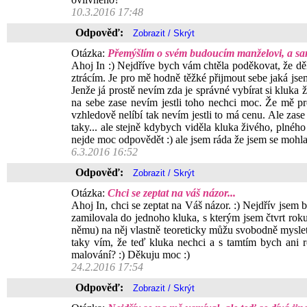
10.3.2016 17:48
Odpověď:
Otázka:
Přemýšlím o svém budoucím manželovi, a sam
Ahoj In :) Nejdříve bych vám chtěla poděkovat, že děl
ztrácím. Je pro mě hodně těžké přijmout sebe jaká jse
Jenže já prostě nevím zda je správné vybírat si kluka
na sebe zase nevím jestli toho nechci moc. Že mě pr
vzhledově nelíbí tak nevím jestli to má cenu. Ale zas
taky... ale stejně kdybych viděla kluka živého, plného
nejde moc odpovědět :) ale jsem ráda že jsem se mohla
6.3.2016 16:52
Odpověď:
Otázka:
Chci se zeptat na váš názor...
Ahoj In, chci se zeptat na Váš názor. :) Nejdřív jsem
zamilovala do jednoho kluka, s kterým jsem čtvrt roku c
němu) na něj vlastně teoreticky můžu svobodně myslet.
taky vím, že teď kluka nechci a s tamtím bych ani r
malování? :) Děkuju moc :)
24.2.2016 17:54
Odpověď: