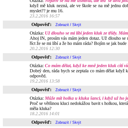
Otázka:
Nejdřív se na mě usmíval, ale teď se dívá ji
když mě kluk nezná, ale ve škole se na mě jednu do
myslet?? je mu 16.
23.2.2016 16:57
Odpověď:
Otázka:
Už dlouho se mi líbí jeden kluk ze třídy. Mám
Ahoj IN, prosím vás mám jeden dotaz. Už dlouho se m
říct že se mi líbí a že ho mám ráda? Bojím se jak bu
20.2.2016 12:30
Odpověď:
Otázka:
Co mám dělat, když ke mně jeden kluk cítí víc
Dobrý den, ráda bych se zeptala co mám dělat když ke 
odpověd.
19.2.2016 13:58
Odpověď:
Otázka:
Může mít holka u kluka šanci, i když už ho 
Proč se většinou kluci nedokážou bavit s holkou, kter
měla kluka?
18.2.2016 14:01
Odpověď: