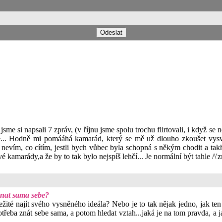
sme si napsali 7 zpráv, (v říjnu jsme spolu trochu flirtovali, i když se 
me... Hodně mi pomááhá kamarád, který se mě už dlouho zkoušet vysvě
nevím, co cítím, jestli bych vůbec byla schopná s někým chodit a takhle
é kamarády,a že by to tak bylo nejspíš lehčí... Je normální být tahle /\'z
oznat sama sebe?
ité najít svého vysněného ideála? Nebo je to tak nějak jedno, jak ten 
otřeba znát sebe sama, a potom hledat vztah...jaká je na tom pravda, a ja