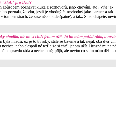
ý "kluk" pro život?
ým způsobem poznávat kluka z rozhovorů, jeho chování, atd? Víte jak...
em ho poznala, že vím, jestli je vhodný či nevhodný jako partner a tak
v tom ten strach, že zase něco bude špatně), a tak.. Snad chápete, nevím, 
 chodila, ale on si chtěl jenom užít. Já ho mám pořád ráda, a nevím 
la mladší, už je to tři roky, stále se bavíme a tak nějak oba dva víme
h nechce, nebo alespoň né teď a že si chtěl jenom užít. Hrozně mi na ně
 mám opravdu ráda a nechci o něj přijít, ale nevím co s tím mám dělat..s