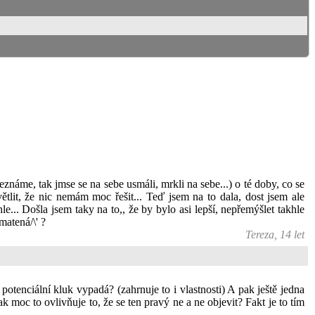
neznáme, tak jmse se na sebe usmáli, mrkli na sebe...) o té doby, co se
tlit, že nic nemám moc řešit... Teď jsem na to dala, dost jsem ale
... Došla jsem taky na to,, že by bylo asi lepší, nepřemýšlet takhle
matená/\' ?
Tereza, 14 let
potenciální kluk vypadá? (zahrnuje to i vlastnosti) A pak ještě jedna
k moc to ovlivňuje to, že se ten pravý ne a ne objevit? Fakt je to tím