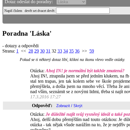
Dotaz odeslat do poradny:
Napiš číslem
devět set dvacet devět
:
Poradna 'Láska'
- dotazy a odpovědi
Strana:
1
<<
28
29
30
31
32
33
34
35
36
>>
59
Pokud se ti některý dotaz líbí, klikni na ikonu vlevo vedle otázky.
Otázka:
Ahoj IN! je normální být takhle zmatená?
Ahoj IN!, ztrapnila jsem se před jedním klukem, na fb j
stal ten trapas, jen tak kolem sebe ve škole projde
přemýšlela, a došla jsem na mnoho věcí. Třeba že ani 
nad vším, seznámit se z novými lidmi, třeba si najít nov
17.3.2016 17:27
Odpověď:
Otázka:
Je důležité najít svůj vysněný ideál a také p
Ahoj, delší dobu přemýšlím nad touto otázkou: Je důlež
otázka - tak nějak všude narážím na to, že je nejdřív p
ovlivněno?