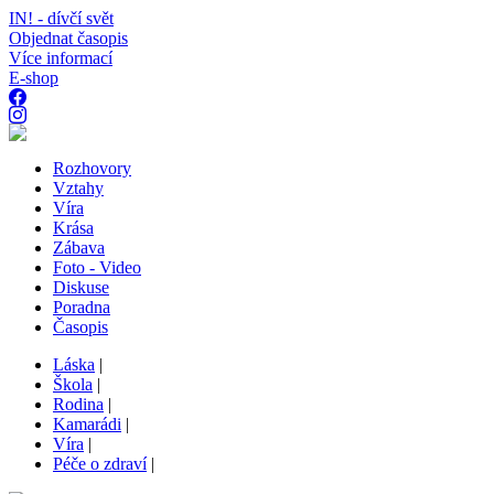
IN! - dívčí svět
Objednat časopis
Více informací
E-shop
Rozhovory
Vztahy
Víra
Krása
Zábava
Foto - Video
Diskuse
Poradna
Časopis
Láska
|
Škola
|
Rodina
|
Kamarádi
|
Víra
|
Péče o zdraví
|