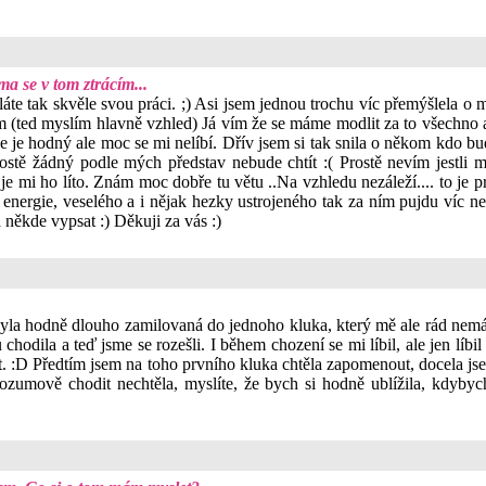
a se v tom ztrácím...
áte tak skvěle svou práci. ;) Asi jsem jednou trochu víc přemýšlela o
m (ted myslím hlavně vzhled) Já vím že se máme modlit za to všechno a 
 že je hodný ale moc se mi nelíbí. Dřív jsem si tak snila o někom kdo 
ostě žádný podle mých představ nebude chtít :( Prostě nevím jestli
e je mi ho líto. Znám moc dobře tu větu ..Na vzhledu nezáleží.... to je
 energie, veselého a i nějak hezky ustrojeného tak za ním pujdu víc ne
 někde vypsat :) Děkuji za vás :)
 byla hodně dlouho zamilovaná do jednoho kluka, který mě ale rád nemá
hodila a teď jsme se rozešli. I během chození se mi líbil, ale jen líbil
 :D Předtím jsem na toho prvního kluka chtěla zapomenout, docela jsem
ozumově chodit nechtěla, myslíte, že bych si hodně ublížila, kdybyc