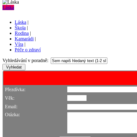
Láska
Láska
|
Škola
|
Rodina
|
Kamarádi
|
Víra
|
Péče o zdraví
Vyhledávání v poradně:
Přezdívka:
Věk:
Email:
Otázka: