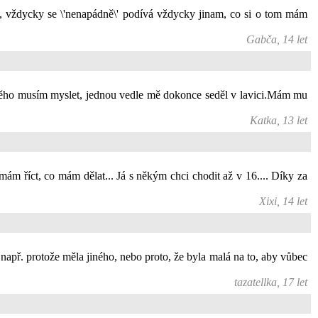
, vždycky se \'nenapádně\' podívá vždycky jinam, co si o tom mám
Gabča, 14 let
 něho musím myslet, jednou vedle mě dokonce seděl v lavici.Mám mu
Katka, 13 let
ám říct, co mám dělat... Já s někým chci chodit až v 16.... Díky za
Xixi, 14 let
např. protože měla jiného, nebo proto, že byla malá na to, aby vůbec
tazatellka, 17 let