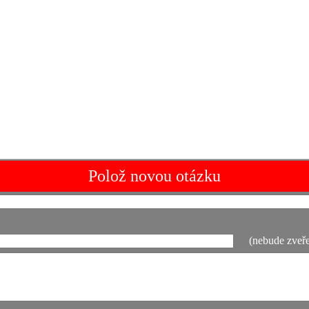
Polož novou otázku
(nebude zveře