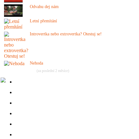
Odvahu dej nám
Letní přemítání
Introvertka nebo extrovertka? Otestuj se!
Nehoda
(za poslední 2 měsíce)