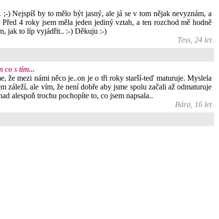
 ;-) Nejspíš by to mělo být jasný, ale já se v tom nějak nevyznám, a
... Před 4 roky jsem měla jeden jediný vztah, a ten rozchod mě hodně
jak to líp vyjádřit.. :-) Děkuju :-)
Tess, 24 let
co s tím...
, že mezi námi něco je..on je o tři roky starší-teď maturuje. Myslela
m záleží, ale vím, že není dobře aby jsme spolu začali až odmaturuje
nad alespoň trochu pochopíte to, co jsem napsala..
Bára, 16 let