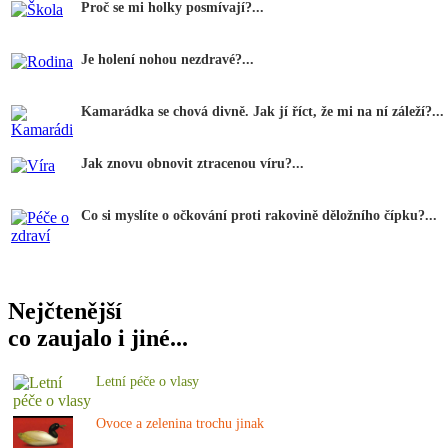
Proč se mi holky posmívají?...
Je holení nohou nezdravé?...
Kamarádka se chová divně. Jak jí říct, že mi na ní záleží?...
Jak znovu obnovit ztracenou víru?...
Co si myslíte o očkování proti rakovině děložního čípku?...
Nejčtenější
co zaujalo i jiné...
Letní péče o vlasy
Ovoce a zelenina trochu jinak