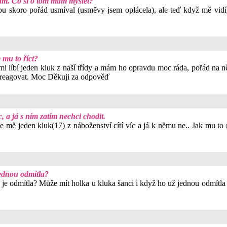
nam. Co si o tom mám myslet?
bu skoro pořád usmíval (usměvy jsem oplácela), ale teď když mě vidí
 mu to říct?
i líbí jeden kluk z naší třídy a mám ho opravdu moc ráda, pořád na
de reagovat. Moc Děkuji za odpověď
, a já s ním zatím nechci chodit.
mě jeden kluk(17) z náboženství cítí víc a já k němu ne.. Jak mu to m
jednou odmítla?
á je odmítla? Může mít holka u kluka šanci i když ho už jednou odmítla 