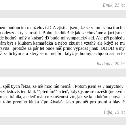
Emik, 21 let
 mém budoucím manželovi :D A zjistila jsem, že se v tom sama trochu
odevzdat ty starosti k Bohu. Je důležité jak se chováme a jací jsme.
bude hodný, milý a krásný :D bude mi sympatický atd. Ale při pohledu
 mám být s klukem kamarádka a nebo zkusit i vztah? ale když se mi
 pravda ..protože za pár let bude náš princ vypadat jinak :DDDD a my
ž za tichým a a který se mi nelíbí i když je hodný..achjooo asi na to
hledající, 20 let
, spíš bych řekla, že mě moc rád nemá... Potom jsem se \"narychlo\"
 vzhledově, ten kluk \"předtím\" a teď, když jsme se rozešli (ne kvůli
 se trápila, ale teď mám o zkušenost víc, jak se ke klukům chovat a
h toho prvního kluka \"používala\" jako podnět pro psaní a hlavně
Pája, 15 let