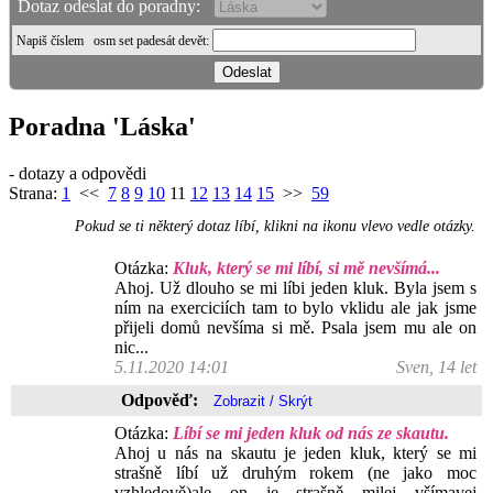
Dotaz odeslat do poradny:
Napiš číslem
osm set padesát devět
:
Poradna 'Láska'
- dotazy a odpovědi
Strana:
1
<<
7
8
9
10
11
12
13
14
15
>>
59
Pokud se ti některý dotaz líbí, klikni na ikonu vlevo vedle otázky.
Otázka:
Kluk, který se mi líbí, si mě nevšímá...
Ahoj. Už dlouho se mi líbi jeden kluk. Byla jsem s
ním na exerciciích tam to bylo vklidu ale jak jsme
přijeli domů nevšíma si mě. Psala jsem mu ale on
nic...
5.11.2020 14:01
Sven, 14 let
Odpověď:
Otázka:
Líbí se mi jeden kluk od nás ze skautu.
Ahoj u nás na skautu je jeden kluk, který se mi
strašně líbí už druhým rokem (ne jako moc
vzhledově)ale on je strašně milej všímavej