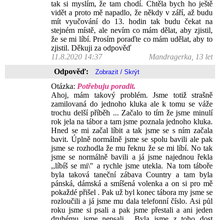
tak si myslím, že tam chodí. Chtěla bych ho ještě
vidět a proto mě napadlo, že někdy v září, až budu
mít vyučování do 13. hodin tak budu čekat na
stejném místě, ale nevím co mám dělat, aby zjistil,
že se mi líbí. Prosím poraďte co mám udělat, aby to
zjistil. Děkuji za odpověď
11.8.2020 14:37
Mandragerka, 13 let
Odpověď:
Otázka:
Potřebuju poradit.
Ahoj, mám takový problém. Jsme totiž strašně
zamilovaná do jednoho kluka ale k tomu se váže
trochu delší příběh ... Začalo to tím že jsme minulí
rok jela na tábor a tam jsme poznala jednoho kluka.
Hned se mi začal líbit a tak jsme se s ním začala
bavit. Úplně normálně jsme se spolu bavili ale pak
jsme se rozhodla že mu řeknu že se mi líbí. No tak
jsme se normálně bavili a já jsme najednou řekla
,,líbíš se mi\" a rychle jsme utekla. Na tom táboře
byla taková taneční zábava Country a tam byla
pánská, dámská a smíšená volenka a on si pro mě
pokaždé přišel . Pak už byl konec tábora my jsme se
rozloučili a já jsme mu dala telefonní číslo. Asi půl
roku jsme si psali a pak jsme přestali a ani jeden
druhému jsme nepsali... Byla jsme z toho dost