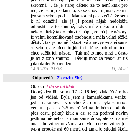
skromná ... že je starej dědek, že to není kluk pro
mě, že jsem jí zklamala, že se chovám jinak, že má
jen sám sebe apod. ... Mamka mi pak vyčítá, že sem
k ní odtažitá, ale já jí prostě nějak nedokážu
odpustit. Je to smutné, když máte někoho rádi a
někdo nlízký takto mluví. Chápu, že má jiné názory,
je velmi komplikovaná osobnost a měla velmi těžké
dětství, tak je hodně úzkostlivá a nevyrovnaná sama
se sebou, ale přece to jde říct i lépe, pokud mi teda
chce sdělit její názor.... Tak mě to moc mrzí a často
je mi z toho smutno... Děkuji moc za reakci ať už
jakoukoliv Pěkný den
14.8.2020 21:36
D, 24 let
Odpověď:
Otázka:
Líbí se mi kluk.
Dobrý den líbí se mi 17 až 18 letý kluk. Znám ho
jen od vidění. Byla jsem s kamarádkama venku,
jedna nakupovala v obchodě a druhá byla se mnou
venku a pak asi 3-5 metrů šel na druhém chodníku
přes cestu pěkný kluk a asi se na podíval nevím
jestli na mě nebo na mou kamarádku, ale asi na mě
ona si ho vůbec nevšimla a navíc to nebyl vůbec její
typ a protože asi 60 metrů od tama je střední škola