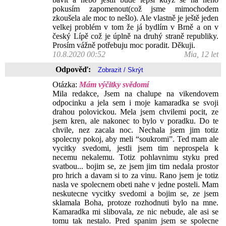
pokusím zapomenout(což jsme mimochodem
zkoušela ale moc to nešlo). Ale vlastně je ještě jeden
velkej problém v tom že já bydlím v Brně a on v
český Lípě což je úplně na druhý straně republiky.
Prosím vážně potřebuju moc poradit. Děkuji.
10.8.2020 00:52
Mia, 12 let
Odpověď:
Otázka:
Mám výčitky svědomí
Mila redakce, Jsem na chalupe na vikendovem
odpocinku a jela sem i moje kamaradka se svoji
drahou polovickou. Mela jsem chvilemi pocit, ze
jsem kren, ale nakonec to bylo v poradku. Do te
chvile, nez zacala noc. Nechala jsem jim totiz
spolecny pokoj, aby meli “soukromi”. Ted mam ale
vycitky svedomi, jestli jsem tim neprospela k
necemu nekalemu. Totiz pohlavnimu styku pred
svatbou... bojim se, ze jsem jim tim nedala prostor
pro hrich a davam si to za vinu. Rano jsem je totiz
nasla ve spolecnem obeti nahe v jedne posteli. Mam
neskutecne vycitky svedomi a bojim se, ze jsem
sklamala Boha, protoze rozhodnuti bylo na mne.
Kamaradka mi slibovala, ze nic nebude, ale asi se
tomu tak nestalo. Pred spanim jsem se spolecne