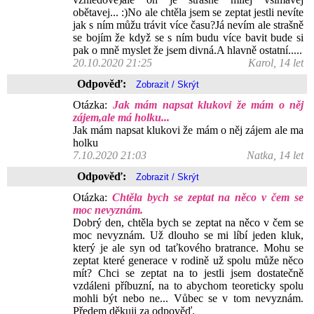
obětavej... :)No ale chtěla jsem se zeptat jestli nevíte
jak s ním můžu trávit více času?Já nevím ale strašně
se bojím že když se s ním budu více bavit bude si
pak o mně myslet že jsem divná.A hlavně ostatní.....
20.10.2020 21:25
Karol, 14 let
Odpověď:
Otázka:
Jak mám napsat klukovi že mám o něj
zájem,ale má holku...
Jak mám napsat klukovi že mám o něj zájem ale ma
holku
7.10.2020 21:03
Natka, 14 let
Odpověď:
Otázka:
Chtěla bych se zeptat na něco v čem se
moc nevyznám.
Dobrý den, chtěla bych se zeptat na něco v čem se
moc nevyznám. Už dlouho se mi líbí jeden kluk,
který je ale syn od taťkového bratrance. Mohu se
zeptat které generace v rodině už spolu může něco
mít? Chci se zeptat na to jestli jsem dostatečně
vzdáleni příbuzní, na to abychom teoreticky spolu
mohli být nebo ne... Vůbec se v tom nevyznám.
Předem děkuji za odpověď.