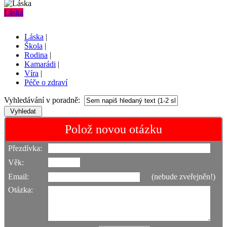
Láska
Láska
|
Škola
|
Rodina
|
Kamarádi
|
Víra
|
Péče o zdraví
Vyhledávání v poradně:
Polož novou otázku
Přezdívka:
Věk:
Email:
(nebude zveřejněn!)
Otázka: