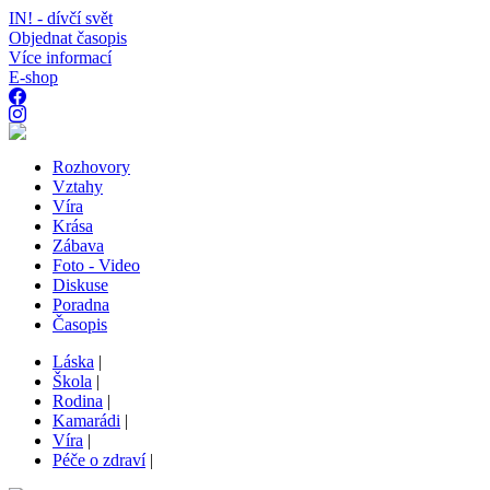
IN! - dívčí svět
Objednat časopis
Více informací
E-shop
Rozhovory
Vztahy
Víra
Krása
Zábava
Foto - Video
Diskuse
Poradna
Časopis
Láska
|
Škola
|
Rodina
|
Kamarádi
|
Víra
|
Péče o zdraví
|