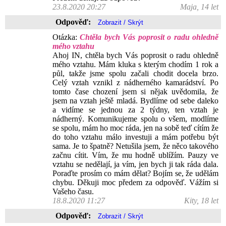
23.8.2020 20:27
Maja, 14 let
Odpověď:
Otázka:
Chtěla bych Vás poprosit o radu ohledně
mého vztahu
Ahoj IN, chtěla bych Vás poprosit o radu ohledně
mého vztahu. Mám kluka s kterým chodím 1 rok a
půl, takže jsme spolu začali chodit docela brzo.
Celý vztah vznikl z nádherného kamarádství. Po
tomto čase chození jsem si nějak uvědomila, že
jsem na vztah ještě mladá. Bydlíme od sebe daleko
a vidíme se jednou za 2 týdny, ten vztah je
nádherný. Komunikujeme spolu o všem, modlíme
se spolu, mám ho moc ráda, jen na sobě teď cítím že
do toho vztahu málo investuji a mám potřebu být
sama. Je to špatně? Netušila jsem, že něco takového
začnu cítit. Vím, že mu hodně ublížím. Pauzy ve
vztahu se nedělají, ja vím, jen bych ji tak ráda dala.
Poraďte prosím co mám dělat? Bojím se, že udělám
chybu. Děkuji moc předem za odpověď. Vážím si
Vašeho času.
18.8.2020 11:27
Kity, 18 let
Odpověď: