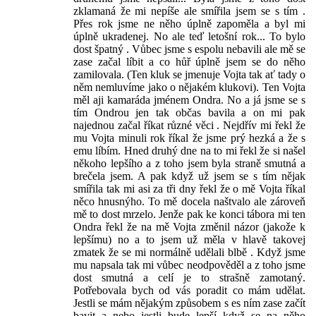
zklamaná že mi nepíše ale smířila jsem se s tím .
Přes rok jsme ne něho úplně zapoměla a byl mi
úplně ukradenej. No ale teď letošní rok... To bylo
dost špatný . Vůbec jsme s espolu nebavili ale mě se
zase začal líbit a co hůř úplně jsem se do něho
zamilovala. (Ten kluk se jmenuje Vojta tak ať tady o
něm nemluvíme jako o nějakém klukovi). Ten Vojta
měl aji kamaráda jménem Ondra. No a já jsme se s
tím Ondrou jen tak občas bavila a on mi pak
najednou začal říkat různé věci . Nejdřív mi řekl že
mu Vojta minuli rok říkal že jsme prý hezká a že s
emu líbím. Hned druhý dne na to mi řekl že si našel
někoho lepšího a z toho jsem byla straně smutná a
brečela jsem. A pak když už jsem se s tím nějak
smířila tak mi asi za tři dny řekl že o mě Vojta říkal
něco hnusnýho. To mě docela naštvalo ale zároveň
mě to dost mrzelo. Jenže pak ke konci tábora mi ten
Ondra řekl že na mě Vojta změnil názor (jakože k
lepšímu) no a to jsem už měla v hlavě takovej
zmatek že se mi normálně udělali blbě . Když jsme
mu napsala tak mi vůbec neodpověděl a z toho jsme
dost smutná a celí je to strašně zamotaný.
Potřebovala bych od vás poradit co mám udělat.
Jestli se mám nějakým způsobem s es ním zase začít
bavit a nebo jestli bude lepší když se na něho