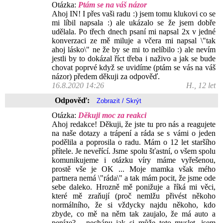
Otázka:
Ptám se na váš názor
Ahoj IN! I přes vaši radu :) jsem tomu klukovi co se
mi líbil napsala :) ale ukázalo se že jsem dobře
udělala. Po třech dnech psaní mi napsal 2x v jedné
konverzaci ze mě miluje a včera mi napsal \"tak
ahoj lásko\" ne že by se mi to nelíbilo :) ale nevím
jestli by to dokázal říct třeba i naživo a jak se bude
chovat poprvé když se uvidíme (ptám se vás na váš
názor) předem děkuji za odpověď.
16.8.2020 14:26
H., 12 let
Odpověď:
Otázka:
Děkuji moc za reakci
Ahoj redakce! Děkuji, že jste tu pro nás a reagujete
na naše dotazy a trápení a ráda se s vámi o jeden
podělila a poprosila o radu. Mám o 12 let staršího
přítele. Je neveřící. Jsme spolu šťastní, o všem spolu
komunikujeme i otázku víry máme vyřešenou,
prostě vše je OK ... Moje mamka však mého
partnera nemá \"ráda\" a tak mám pocit, že jsme ode
sebe daleko. Hrozně mě ponižuje a říká mi věci,
které mě zraňují (proč nemlžu přivést někoho
normálního, že si vždycky najdu někoho, kdo
zbyde, co mě na něm tak zaujalo, že má auto a
peníze? - nechápu jak si může toto myslet, jsem