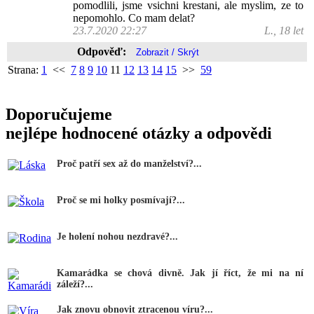
pomodlili, jsme vsichni krestani, ale myslim, ze to
nepomohlo. Co mam delat?
23.7.2020 22:27
L., 18 let
Odpověď:
Strana:
1
<<
7
8
9
10
11
12
13
14
15
>>
59
Doporučujeme
nejlépe hodnocené otázky a odpovědi
Proč patří sex až do manželství?...
Proč se mi holky posmívají?...
Je holení nohou nezdravé?...
Kamarádka se chová divně. Jak jí říct, že mi na ní
záleží?...
Jak znovu obnovit ztracenou víru?...