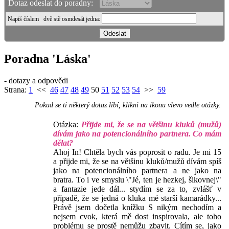
Dotaz odeslat do poradny:
Napiš číslem
dvě stě osmdesát jedna
:
Poradna 'Láska'
- dotazy a odpovědi
Strana:
1
<<
46
47
48
49
50
51
52
53
54
>>
59
Pokud se ti některý dotaz líbí, klikni na ikonu vlevo vedle otázky.
Otázka:
Přijde mi, že se na většinu kluků (mužů)
dívám jako na potencionálního partnera. Co mám
dělat?
Ahoj In! Chtěla bych vás poprosit o radu. Je mi 15
a přijde mi, že se na většinu kluků/mužů dívám spíš
jako na potencionálního partnera a ne jako na
bratra. To i ve smyslu \"Jé, ten je hezkej, šikovnej\"
a fantazie jede dál... stydím se za to, zvlášť v
případě, že se jedná o kluka mé starší kamarádky...
Právě jsem dočetla knížku S nikým nechodím a
nejsem cvok, která mě dost inspirovala, ale toho
problému se prostě nemůžu zbavit. Cítím se, jako