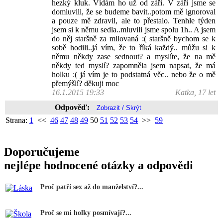
hezký kluk. Vídám ho už od září. V září jsme se
domluvili, že se budeme bavit..potom mě ignoroval
a pouze mě zdravil, ale to přestalo. Tenhle týden
jsem si k němu sedla..mluvili jsme spolu 1h.. A jsem
do něj staršně za milovaná :( staršně bychom se k
sobě hodili..já vím, že to říká každý.. můžu si k
němu někdy zase sednout? a myslíte, že na mě
někdy ted myslí? zapomněla jsem napsat, že má
holku :( já vím je to podstatná věc.. nebo že o mě
přemýšlí? děkuji moc
16.1.2015 19:33
Katka, 17 let
Odpověď:
Strana:
1
<<
46
47
48
49
50
51
52
53
54
>>
59
Doporučujeme
nejlépe hodnocené otázky a odpovědi
Proč patří sex až do manželství?...
Proč se mi holky posmívají?...