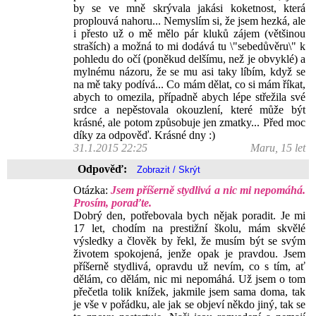
by se ve mně skrývala jakási koketnost, která
proplouvá nahoru... Nemyslím si, že jsem hezká, ale
i přesto už o mě mělo pár kluků zájem (většinou
straších) a možná to mi dodává tu \"sebedůvěru\" k
pohledu do očí (poněkud delšímu, než je obvyklé) a
mylnému názoru, že se mu asi taky líbím, když se
na mě taky podívá... Co mám dělat, co si mám říkat,
abych to omezila, případně abych lépe střežila své
srdce a nepěstovala okouzlení, které může být
krásné, ale potom způsobuje jen zmatky... Před moc
díky za odpověď. Krásné dny :)
31.1.2015 22:25
Maru, 15 let
Odpověď:
Otázka:
Jsem příšerně stydlivá a nic mi nepomáhá.
Prosím, poraďte.
Dobrý den, potřebovala bych nějak poradit. Je mi
17 let, chodím na prestižní školu, mám skvělé
výsledky a člověk by řekl, že musím být se svým
životem spokojená, jenže opak je pravdou. Jsem
příšerně stydlivá, opravdu už nevím, co s tím, ať
dělám, co dělám, nic mi nepomáhá. Už jsem o tom
přečetla tolik knížek, jakmile jsem sama doma, tak
je vše v pořádku, ale jak se objeví někdo jiný, tak se