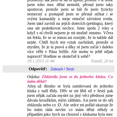
jsem toho moc dělat nemohl, přestal jsem taky
sportovat, protože jsem se bál že jsem fyzicky
nemocný a postupně jsem se přestal stýkat i se
svými kamarády a moje emoční závislost rostla.
Jsem také zavislí na jejích dotecích (pettingu), který
ona ale praktikovat nechce. Jsme spolu 2 roky a
když s ní chvíli nejsem je mi strašně smutno. Včera
mi řekla, že se se mnou asi rozejde, že to takhle dál
nejde. Chtěl bych ten vztah zachránit, protože si
myslím, že je ta pravá a díky ní jsem začal i daleko
více věřit v Pána Ježíše. Ale mohu to ještě nějak
napravit? Hodíme se skutečně k sobě?
29.1.2015 11:48
Tomáš, 20 let
Odpověď:
Otázka:
Zbláznila jsem se do jednoho kluka. Co
mám dělat?
Ahoj už dlouho se byla zamilovaná do jednoho
kluka z naší třídy. Dřív se mi líbil už v šestý pak
jsem něják začala myslet na jiný věci přednost jsme
dávala kroužkům, mým zálibám. Asi jsem se do něj
zbláznila nebo co :D. Ale srdce mi pořád ukazuje že
ho mám ráda nevím co mám dělat někdy si
připadám jako bych na chození s klukama byla moc