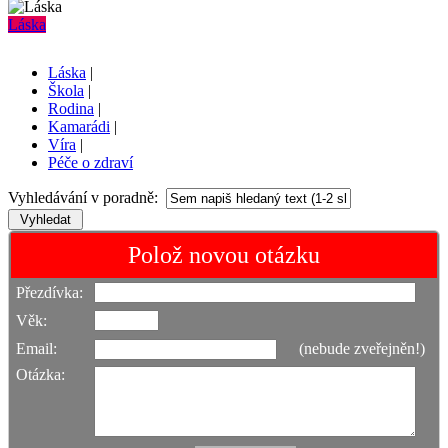
Láska
Láska
|
Škola
|
Rodina
|
Kamarádi
|
Víra
|
Péče o zdraví
Vyhledávání v poradně:
Polož novou otázku
Přezdívka:
Věk:
Email:
(nebude zveřejněn!)
Otázka: