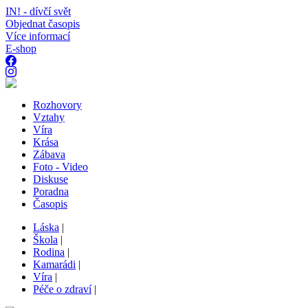
IN! - dívčí svět
Objednat časopis
Více informací
E-shop
Rozhovory
Vztahy
Víra
Krása
Zábava
Foto - Video
Diskuse
Poradna
Časopis
Láska
|
Škola
|
Rodina
|
Kamarádi
|
Víra
|
Péče o zdraví
|