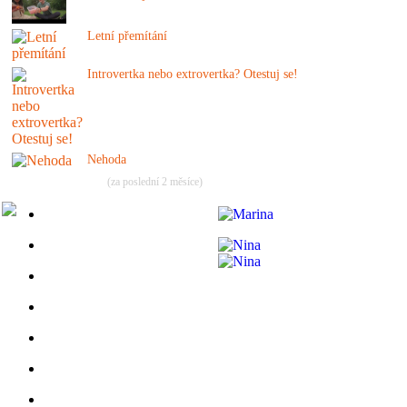
Letní přemítání
Introvertka nebo extrovertka? Otestuj se!
Nehoda
(za poslední 2 měsíce)