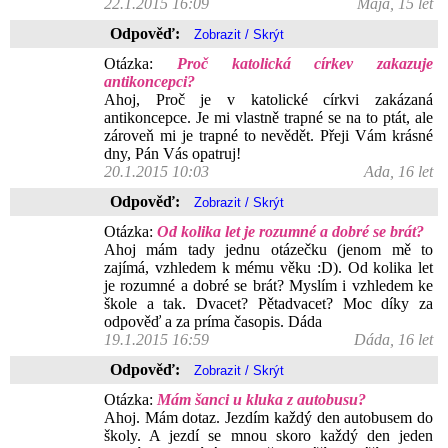
22.1.2015 16:09
Mája, 15 let
Odpověď:
Otázka:
Proč katolická církev zakazuje
antikoncepci?
Ahoj, Proč je v katolické církvi zakázaná
antikoncepce. Je mi vlastně trapné se na to ptát, ale
zároveň mi je trapné to nevědět. Přeji Vám krásné
dny, Pán Vás opatruj!
20.1.2015 10:03
Ada, 16 let
Odpověď:
Otázka:
Od kolika let je rozumné a dobré se brát?
Ahoj mám tady jednu otázečku (jenom mě to
zajímá, vzhledem k mému věku :D). Od kolika let
je rozumné a dobré se brát? Myslím i vzhledem ke
škole a tak. Dvacet? Pětadvacet? Moc díky za
odpověď a za príma časopis. Dáda
19.1.2015 16:59
Dáda, 16 let
Odpověď:
Otázka:
Mám šanci u kluka z autobusu?
Ahoj. Mám dotaz. Jezdím každý den autobusem do
školy. A jezdí se mnou skoro každý den jeden