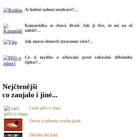
Je holení nohou nezdravé?...
Kamarádka se chová divně. Jak jí říct, že mi na ní
záleží?...
Jak znovu obnovit ztracenou víru?...
Co si myslíte o očkování proti rakovině děložního
čípku?...
Nejčtenější
co zaujalo i jiné...
Letní péče o vlasy
Ovoce a zelenina trochu jinak
Odvahu dej nám