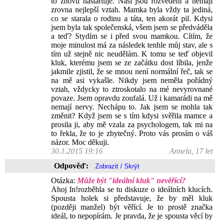
to znovu nastartuje. Naši jsou rozvedení a nemají
zrovna nejlepší vztah. Mamka byla vždy ta jediná,
co se starala o rodinu a táta, ten akorát pil. Kdysi
jsem byla tak společenská, všem jsem se předváděla
a teď? Stydím se i před svou mamkou. Cítím, že
moje minulost má za následek tenhle můj stav, ale s
tím už stejně nic neudělám. K tomu se teď objevil
kluk, kterému jsem se ze začátku dost líbila, jenže
jakmile zjistil, že se mnou není normální řeč, tak se
na mě asi vykašle. Nikdy jsem neměla pořádný
vztah, vždycky to ztroskotalo na mé nevyrovnané
povaze. Jsem opravdu zoufalá. Už i kamarádi na mě
nemají nervy. Nechápu to. Jak jsem se mohla tak
změnit? Když jsem se s tím kdysi svěřila mamce a
prosila ji, aby mě vzala za psychologem, tak mi na
to řekla, že to je zbytečný. Proto vás prosím o váš
názor. Moc děkuji.
30.1.2015 19:16
Annela, 17 let
Odpověď:
Otázka:
Může být "ideální kluk" nevěřící?
Ahoj In!rozběhla se tu diskuze o ideálních klucích.
Spousta holek si představuje, že by měl kluk
(později manžel) být věřící. Je to prostě značka
ideál, to nepopírám. Je pravda, že je spousta věcí by