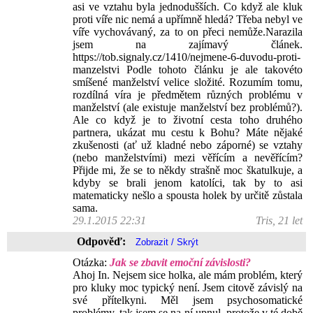
asi ve vztahu byla jednodušších. Co když ale kluk
proti víře nic nemá a upřímně hledá? Třeba nebyl ve
víře vychovávaný, za to on přeci nemůže.Narazila
jsem na zajímavý článek.
https://tob.signaly.cz/1410/nejmene-6-duvodu-proti-
manzelstvi Podle tohoto článku je ale takovéto
smíšené manželství velice složité. Rozumím tomu,
rozdílná víra je předmětem různých problému v
manželství (ale existuje manželství bez problémů?).
Ale co když je to životní cesta toho druhého
partnera, ukázat mu cestu k Bohu? Máte nějaké
zkušenosti (ať už kladné nebo záporné) se vztahy
(nebo manželstvími) mezi věřícím a nevěřícím?
Přijde mi, že se to někdy strašně moc škatulkuje, a
kdyby se brali jenom katolíci, tak by to asi
matematicky nešlo a spousta holek by určitě zůstala
sama.
29.1.2015 22:31
Tris, 21 let
Odpověď:
Otázka:
Jak se zbavit emoční závislosti?
Ahoj In. Nejsem sice holka, ale mám problém, který
pro kluky moc typický není. Jsem citově závislý na
své přítelkyni. Měl jsem psychosomatické
problémy, tak jsem se na ní upnul, protože v té době