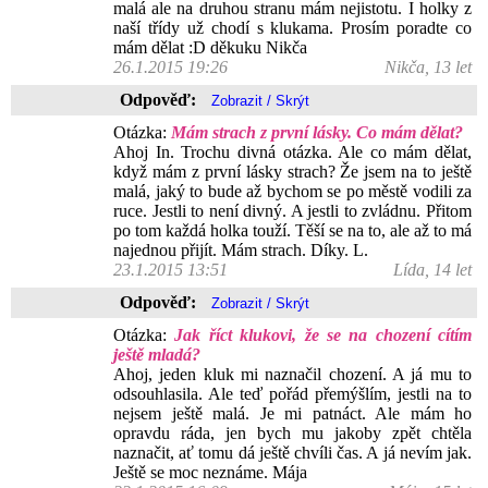
malá ale na druhou stranu mám nejistotu. I holky z
naší třídy už chodí s klukama. Prosím poradte co
mám dělat :D děkuku Nikča
26.1.2015 19:26
Nikča, 13 let
Odpověď:
Otázka:
Mám strach z první lásky. Co mám dělat?
Ahoj In. Trochu divná otázka. Ale co mám dělat,
když mám z první lásky strach? Že jsem na to ještě
malá, jaký to bude až bychom se po městě vodili za
ruce. Jestli to není divný. A jestli to zvládnu. Přitom
po tom každá holka touží. Těší se na to, ale až to má
najednou přijít. Mám strach. Díky. L.
23.1.2015 13:51
Lída, 14 let
Odpověď:
Otázka:
Jak říct klukovi, že se na chození cítím
ještě mladá?
Ahoj, jeden kluk mi naznačil chození. A já mu to
odsouhlasila. Ale teď pořád přemýšlím, jestli na to
nejsem ještě malá. Je mi patnáct. Ale mám ho
opravdu ráda, jen bych mu jakoby zpět chtěla
naznačit, ať tomu dá ještě chvíli čas. A já nevím jak.
Ještě se moc neznáme. Mája