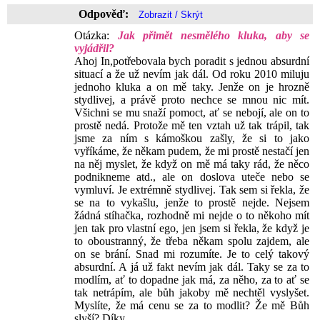
Odpověď:
Otázka:
Jak přimět nesmělého kluka, aby se
vyjádřil?
Ahoj In,potřebovala bych poradit s jednou absurdní
situací a že už nevím jak dál. Od roku 2010 miluju
jednoho kluka a on mě taky. Jenže on je hrozně
stydlivej, a právě proto nechce se mnou nic mít.
Všichni se mu snaží pomoct, ať se nebojí, ale on to
prostě nedá. Protože mě ten vztah už tak trápil, tak
jsme za ním s kámoškou zašly, že si to jako
vyříkáme, že někam pudem, že mi prostě nestačí jen
na něj myslet, že když on mě má taky rád, že něco
podnikneme atd., ale on doslova uteče nebo se
vymluví. Je extrémně stydlivej. Tak sem si řekla, že
se na to vykašlu, jenže to prostě nejde. Nejsem
žádná stíhačka, rozhodně mi nejde o to někoho mít
jen tak pro vlastní ego, jen jsem si řekla, že když je
to oboustranný, že třeba někam spolu zajdem, ale
on se brání. Snad mi rozumíte. Je to celý takový
absurdní. A já už fakt nevím jak dál. Taky se za to
modlím, ať to dopadne jak má, za něho, za to ať se
tak netrápím, ale bůh jakoby mě nechtěl vyslyšet.
Myslíte, že má cenu se za to modlit? Že mě Bůh
slyší? Díky.