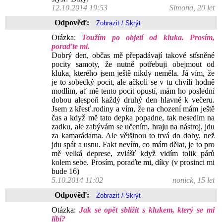
12.10.2014 19:53
Simona, 20 let
Odpověď:
Otázka:
Toužím po objetí od kluka. Prosím,
poraďte mi.
Dobrý den, občas mě přepadávají takové stísněné
pocity samoty, že nutně potřebuji obejmout od
kluka, kterého jsem ještě nikdy neměla. Já vím, že
je to sobecký pocit, ale ačkoli se v tu chvíli hodně
modlím, ať mě tento pocit opustí, mám ho poslední
dobou alespoň každý druhý den hlavně k večeru.
Jsem z křesť.rodiny a vím, že na chození mám ještě
čas a když mě tato depka popadne, tak nesedim na
zadku, ale zabývám se učením, hraju na nástroj, jdu
za kamarádama. Ale většinou to trvá do doby, než
jdu spát a usnu. Fakt nevím, co mám dělat, je to pro
mě velká deprese, zvlášť když vidím tolik párů
kolem sebe. Prosím, poraďte mi, díky (v prosinci mi
bude 16)
5.10.2014 11:02
nonick, 15 let
Odpověď:
Otázka:
Jak se opět sblížit s klukem, který se mi
líbí?