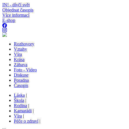
IN! - dívčí svět
Objednat časopis
Více informací
E-shop
Rozhovory
Vztahy
Víra
Krása
Zábava
Foto - Video
Diskuse
Poradna
Časopis
Láska
|
Škola
|
Rodina
|
Kamarádi
|
Víra
|
Péče o zdraví
|