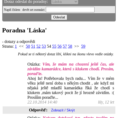
Dotaz odeslat do poradny:
Napiš číslem
devět set osmnáct
:
Poradna 'Láska'
- dotazy a odpovědi
Strana:
1
<<
50
51
52
53
54
55
56
57
58
>>
59
Pokud se ti některý dotaz líbí, klikni na ikonu vlevo vedle otázky.
Otázka:
Vím, že mám na chození ještě čas, ale
závidím kamarádce, která s klukem chodí. Prosím,
poraďte.
Ahoj In! Potřebovala bych radu... Vím že v mém
věku ještě není doba s někým chodit , ale když mi
nějaká ještě mladší kamarádka říká že chodí s
klukem ,mám takový pocit že jí hrozně závidím. :(
Prosííím poraďte...
22.10.2014 14:40
lily, 12 let
Odpověď:
Otázka:
Nejsem dotykový typ, přesto toužím po