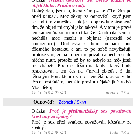
objetí kluka. Prosím o rady.
Dobrý den, jsem ta, která vám psala: \"Toužím po
obětí kluka\". Moc děkuji za odpověď- když jsem
se nad tím zamýšlela, tak je to opravdu způsobené
tím, že objetí mi chybí jako takové. A v tom je právě
ten kámen úrazu: mamka říká, že už odmala jsem se
nechtěla moc mazlit a objímat (narozdíl od
sourozenců). Dodneska s lidmi nemám moc
tělesného kontaktu a ani to po sobě nevyžaduji,
protože vím, že na to nemám povahu a nechci se do
ničeho nutit, protože už by to nebylo ze mě- jestli
mě chápete. Proto se těším na kluka, který bude
respektovat i ten čas na \"první objetí\". S tím
tělesným kontaktem už nic neudělám, ačkoliv ho
těžce postrádám, nemáte prosím nějaké jiné rady?
Moc děkuji
18.10.2014 23:49
nonick, 15 let
Odpověď:
Otázka:
Proč je předmanželský sex považován
křesťany za špatný?
Proč je sex před svatbou považován křesťany za
špatný?
18.10.2014 09:49
Lola, 16 let