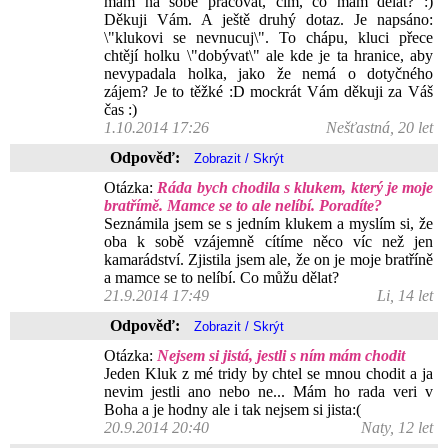
mám na sobě pracovat, čím, co mám dělat? :)
Děkuji Vám. A ještě druhý dotaz. Je napsáno:
\"klukovi se nevnucuj\". To chápu, kluci přece
chtějí holku \"dobývat\" ale kde je ta hranice, aby
nevypadala holka, jako že nemá o dotyčného
zájem? Je to těžké :D mockrát Vám děkuji za Váš
čas :)
1.10.2014 17:26
Nešťastná, 20 let
Odpověď:
Otázka:
Ráda bych chodila s klukem, který je moje
bratřímě. Mamce se to ale nelíbí. Poradíte?
Seznámila jsem se s jedním klukem a myslím si, že
oba k sobě vzájemně cítíme něco víc než jen
kamarádství. Zjistila jsem ale, že on je moje bratříně
a mamce se to nelíbí. Co můžu dělat?
21.9.2014 17:49
Li, 14 let
Odpověď:
Otázka:
Nejsem si jistá, jestli s ním mám chodit
Jeden Kluk z mé tridy by chtel se mnou chodit a ja
nevim jestli ano nebo ne... Mám ho rada veri v
Boha a je hodny ale i tak nejsem si jista:(
20.9.2014 20:40
Naty, 12 let