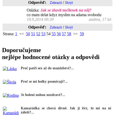
Odpověď:
Otázka:
Jak se zbavit myšlenek na něj?
co mam delat kdyz myslim na adama svobodu
19.9.2014 09:39
andrea, 17 let
Odpověď:
Strana:
1
<<
50
51
52
53
54
55
56
57
58
>>
59
Doporučujeme
nejlépe hodnocené otázky a odpovědi
Proč patří sex až do manželství?...
Proč se mi holky posmívají?...
Je holení nohou nezdravé?...
Kamarádka se chová divně. Jak jí říct, že mi na ní
záleží?...