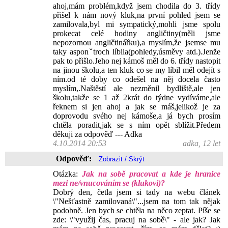
ahoj,mám problém,když jsem chodila do 3. třídy
přišel k nám nový kluk,na první pohled jsem se
zamilovala,byl mi sympatický,mohli jsme spolu
prokecat celé hodiny angličtiny(měli jsme
nepozornou angličtinářku),a myslím,že jsemse mu
taky asponˇtroch líbila(pohledy,úsměvy atd.).Jenže
pak to přišlo.Jeho nej kámoš měl do 6. třídy nastopit
na jinou školu,a ten kluk co se my líbil měl odejít s
ním.od té doby co odešel na něj docela často
myslím,.Naštěstí ale nezměnil bydliště,ale jen
školu,takže se 1 až 2krát do týdne vydíváme,ale
řeknem si jen ahoj a jak se máš,jelikož je za
doprovodu svého nej kámoše,a já bych prosím
chtěla poradit,jak se s ním opět sblížit.Předem
děkuji za odpověď --- Adka
4.10.2014 20:53
adka, 12 let
Odpověď:
Otázka:
Jak na sobě pracovat a kde je hranice
mezi ne/vnucováním se (klukovi)?
Dobrý den, četla jsem si tady na webu článek
\"Nešťastně zamilovaná\"...jsem na tom tak nějak
podobně. Jen bych se chtěla na něco zeptat. Píše se
zde: \"využij čas, pracuj na sobě\" - ale jak? Jak