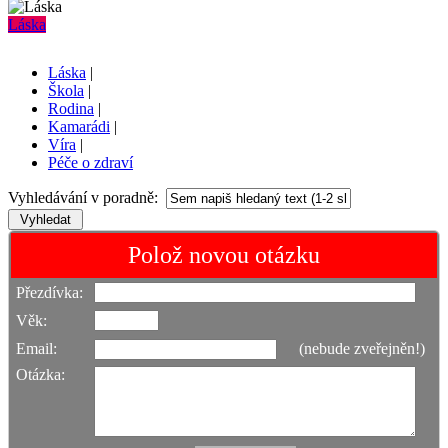
Láska
Láska
|
Škola
|
Rodina
|
Kamarádi
|
Víra
|
Péče o zdraví
Vyhledávání v poradně:
Polož novou otázku
Přezdívka:
Věk:
Email:
(nebude zveřejněn!)
Otázka: