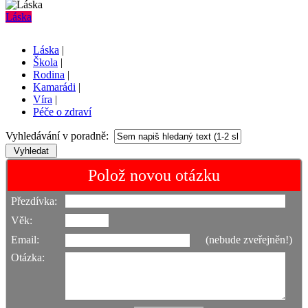
Láska
Láska
|
Škola
|
Rodina
|
Kamarádi
|
Víra
|
Péče o zdraví
Vyhledávání v poradně:
Polož novou otázku
Přezdívka:
Věk:
Email:
(nebude zveřejněn!)
Otázka: