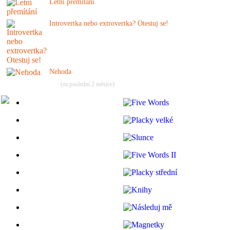
Letní přemítání
Introvertka nebo extrovertka? Otestuj se!
Nehoda
(za poslední 2 měsíce)