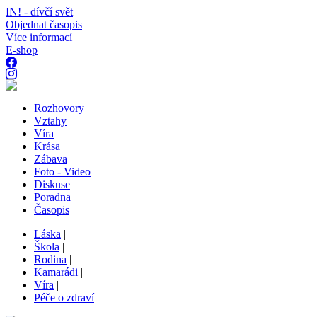
IN! - dívčí svět
Objednat časopis
Více informací
E-shop
Rozhovory
Vztahy
Víra
Krása
Zábava
Foto - Video
Diskuse
Poradna
Časopis
Láska
|
Škola
|
Rodina
|
Kamarádi
|
Víra
|
Péče o zdraví
|