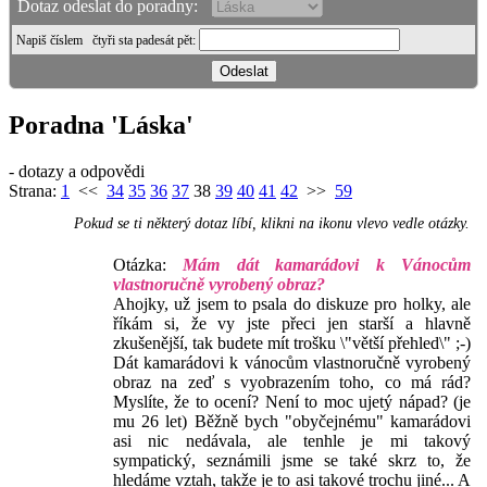
Dotaz odeslat do poradny:
Napiš číslem
čtyři sta padesát pět
:
Poradna 'Láska'
- dotazy a odpovědi
Strana:
1
<<
34
35
36
37
38
39
40
41
42
>>
59
Pokud se ti některý dotaz líbí, klikni na ikonu vlevo vedle otázky.
Otázka:
Mám dát kamarádovi k Vánocům
vlastnoručně vyrobený obraz?
Ahojky, už jsem to psala do diskuze pro holky, ale
říkám si, že vy jste přeci jen starší a hlavně
zkušenější, tak budete mít trošku \"větší přehled\" ;-)
Dát kamarádovi k vánocům vlastnoručně vyrobený
obraz na zeď s vyobrazením toho, co má rád?
Myslíte, že to ocení? Není to moc ujetý nápad? (je
mu 26 let) Běžně bych "obyčejnému" kamarádovi
asi nic nedávala, ale tenhle je mi takový
sympatický, seznámili jsme se také skrz to, že
hledáme vztah, takže je to asi takové trochu jiné... A