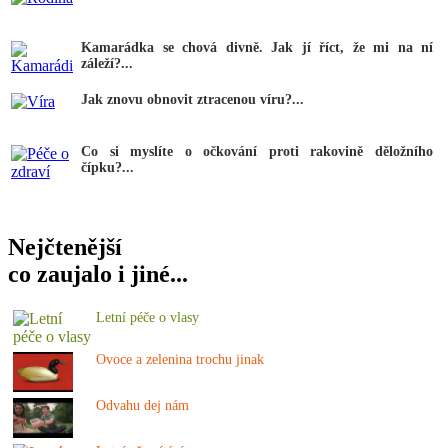
Kamarádka se chová divně. Jak jí říct, že mi na ní
záleží?...
Jak znovu obnovit ztracenou víru?...
Co si myslíte o očkování proti rakovině děložního
čípku?...
Nejčtenější
co zaujalo i jiné...
Letní péče o vlasy
Ovoce a zelenina trochu jinak
Odvahu dej nám