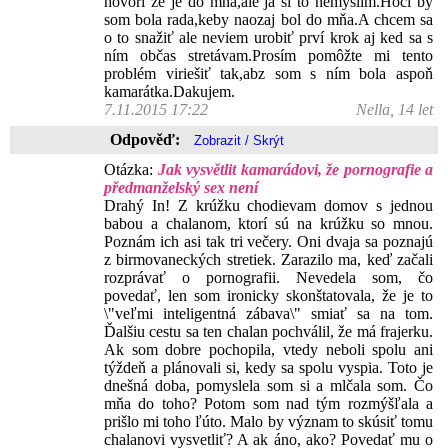
hovorí že je do mňa,ale ja si to nemyslím.Hoci by
som bola rada,keby naozaj bol do mňa.A chcem sa
o to snažiť ale neviem urobiť prví krok aj ked sa s
ním občas stretávam.Prosím pomôžte mi tento
problém viriešiť tak,abz som s ním bola aspoň
kamarátka.Dakujem.
7.11.2015 17:22
Nella, 14 let
Odpověď:
Otázka:
Jak vysvětlit kamarádovi, že pornografie a
předmanželský sex není
Drahý In! Z krúžku chodievam domov s jednou
babou a chalanom, ktorí sú na krúžku so mnou.
Poznám ich asi tak tri večery. Oni dvaja sa poznajú
z birmovaneckých stretiek. Zarazilo ma, keď začali
rozprávať o pornografii. Nevedela som, čo
povedať, len som ironicky skonštatovala, že je to
\"veľmi inteligentná zábava\" smiať sa na tom.
Ďalšiu cestu sa ten chalan pochválil, že má frajerku.
Ak som dobre pochopila, vtedy neboli spolu ani
týždeň a plánovali si, kedy sa spolu vyspia. Toto je
dnešná doba, pomyslela som si a mlčala som. Čo
mňa do toho? Potom som nad tým rozmýšľala a
prišlo mi toho ľúto. Malo by význam to skúsiť tomu
chalanovi vysvetliť? A ak áno, ako? Povedať mu o