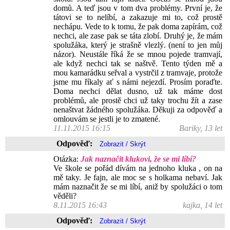
domů. A teď jsou v tom dva problémy. První je, že
tátovi se to nelíbí, a zakazuje mi to, což prostě
nechápu. Vede to k tomu, že pak doma zapírám, což
nechci, ale zase pak se táta zlobí. Druhý je, že mám
spolužáka, který je strašně vlezlý. (není to jen můj
názor). Neustále říká že se mnou pojede tramvají,
ale když nechci tak se naštvě. Tento týden mě a
mou kamarádku seřval a vystrčil z tramvaje, protože
jsme mu říkaly ať s námi nejezdí. Prosím poraďte.
Doma nechci dělat dusno, už tak máme dost
problémů, ale prostě chci už taky trochu žít a zase
nenaštvat žádného spolužáka. Děkuji za odpověď a
omlouvám se jestli je to zmatené.
11.11.2015 16:15
Bariky, 13 let
Odpověď:
Otázka:
Jak naznačit klukovi, že se mi líbí?
Ve škole se pořád dívám na jednoho kluka , on na
mě taky. Je fajn, ale moc se s holkama nebaví. Jak
mám naznačit že se mi líbí, aniž by spolužáci o tom
věděli?
8.11.2015 16:43
kajka, 14 let
Odpověď: