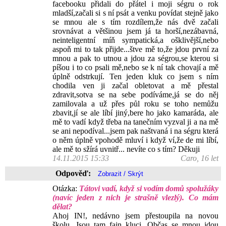
facebooku přidali do přátel i moji ségru o rok
mladší,začali si s ní psát a venku povídat stejně jako
se mnou ale s tím rozdílem,že nás dvě začali
srovnávat a většinou jsem já ta horší,nezábavná,
neinteligentní míň sympatická,a ošklivější,nebo
aspoň mi to tak přijde...štve mě to,že jdou první za
mnou a pak to utnou a jdou za ségrou,se kterou si
píšou i to co psali mě,nebo se k ní tak chovají a mě
úplně odstrkují. Ten jeden kluk co jsem s ním
chodila ven ji začal obletovat a mě přestal
zdravit,sotva se na sebe podíváme,já se do něj
zamilovala a už přes půl roku se toho nemůžu
zbavit,jí se ale líbí jiný,bere ho jako kamaráda, ale
mě to vadí když třeba na tanečním vyzval ji a na mě
se ani nepodíval...jsem pak naštvaná i na ségru která
o něm úplně vpohodě mluví i když ví,že de mi líbí,
ale mě to sžírá uvnitř... nevíte co s tím? Děkuji
14.11.2015 15:33
Caro, 16 let
Odpověď:
Otázka:
Tátovi vadí, když si vodím domů spolužáky
(navíc jeden z nich je strašně vlezlý). Co mám
dělat?
Ahoj IN!, nedávno jsem přestoupila na novou
školu. Jsou tam fajn kluci. Občas se mnou jdou