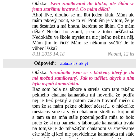
Otázka:
Jsem zamilovaná do kluka, ale líbím se
jemu staršímu bratrovi. Co mám dělat?
Ahoj INe, dlouho se mi líbí jeden kluk. Mám ale
mám takový pocit, že to ví. Problém je v tom, že je
mu šestnáct a má bratra, kterému se líbím. Co mám
dělat? Nechci ho zranit, jsem z toho nešťastná.
Nedokážu ve škole myslet na nic jiného než na něj.
Mám jim to říct? Mám se někomu svěřit? Je to
vůbec láska?
8.11.2015 14:18
Naomi, 12 let
Odpověď:
Otázka:
Seznámila jsem se s klukem, který je do
mě možná zamilovaný. Jak to udělat, abych s ním
byla aspoň kamarádka.
Raz som bola na tábore a stretla som tam takého
pekného chalana,kamarátka mi hovorila že podľa
nej je tiež pekný a potom začala hovoriť niečo o
tom že sa mám pekne obliecť,učesať... o niekoľko
mesiacov sme sa s tým chalanom stretli na kojnonií
a tam sa na mňa stále pozeral,podľa mňa to bolo
preto že si ma pametal s tábora,ale kamarátka trvala
na tom,že je do mňa.Stým chalanom sa stretávame
ešte stále aj ked nie pravidelne,a kamarátka mi stále