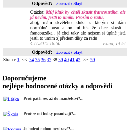
Odpověď:
Otázka:
Můj kluk by chtěl zkusit francouzáka, ale
já nevím, jestli to umím. Prosím o radu.
ahoj, mám skvělého kluka s kterým si dám
normálně pusu a on mi řek že chce skusit i
francouzáka , já chci taky ale nejsem si úplně jistá
jestli to umim :( předem díky za radu
4.11.2015 18:50
ivana, 14 let
Odpověď:
Strana:
1
<<
34
35
36
37
38
39
40
41
42
>>
59
Doporučujeme
nejlépe hodnocené otázky a odpovědi
Proč patří sex až do manželství?...
Proč se mi holky posmívají?...
Je holení nohou nezdravé?...