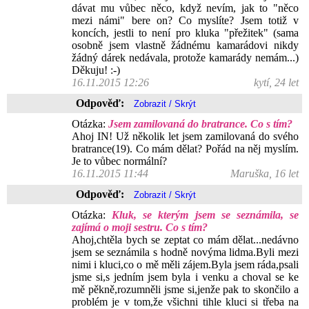
dávat mu vůbec něco, když nevím, jak to "něco
mezi námi" bere on? Co myslíte? Jsem totiž v
koncích, jestli to není pro kluka "přežitek" (sama
osobně jsem vlastně žádnému kamarádovi nikdy
žádný dárek nedávala, protože kamarády nemám...)
Děkuju! :-)
16.11.2015 12:26
kytí, 24 let
Odpověď:
Otázka:
Jsem zamilovaná do bratrance. Co s tím?
Ahoj IN! Už několik let jsem zamilovaná do svého
bratrance(19). Co mám dělat? Pořád na něj myslím.
Je to vůbec normální?
16.11.2015 11:44
Maruška, 16 let
Odpověď:
Otázka:
Kluk, se kterým jsem se seznámila, se
zajímá o moji sestru. Co s tím?
Ahoj,chtěla bych se zeptat co mám dělat...nedávno
jsem se seznámila s hodně novýma lidma.Byli mezi
nimi i kluci,co o mě měli zájem.Byla jsem ráda,psali
jsme si,s jedním jsem byla i venku a choval se ke
mě pěkně,rozumněli jsme si,jenže pak to skončilo a
problém je v tom,že všichni tihle kluci si třeba na