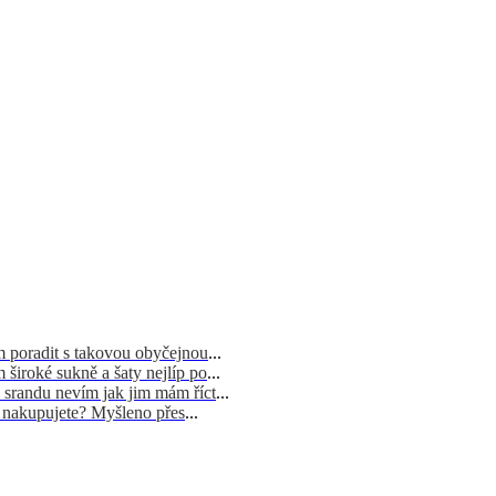
m poradit s takovou obyčejnou
...
široké sukně a šaty nejlíp po
...
 srandu nevím jak jim mám říct
...
d nakupujete? Myšleno přes
...