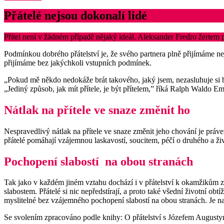
Přátelé nejsou dokonalí lidé
Přítel není v žádném případě nějaký ideál. Aleksander Fredro žertem 
Podmínkou dobrého přátelství je, že svého partnera plně přijímáme nej
přijímáme bez jakýchkoli vstupních podmínek.
„Pokud mě někdo nedokáže brát takového, jaký jsem, nezasluhuje si 
„Jediný způsob, jak mít přítele, je být přítelem,” říká Ralph Waldo E
Nátlak na přítele ve snaze změnit ho
Nespravedlivý nátlak na přítele ve snaze změnit jeho chování je prá
přátelé pomáhají vzájemnou laskavostí, soucitem, péčí o druhého a ž
Pochopení slabostí na obou stranách
Tak jako v každém jiném vztahu dochází i v přátelství k okamžikům ztr
slabostem. Přátelé si nic nepředstírají, a proto také všední životní o
myslitelné bez vzájemného pochopení slabostí na obou stranách. Je na
Se svolením zpracováno podle knihy: O přátelství s Józefem Augustyn