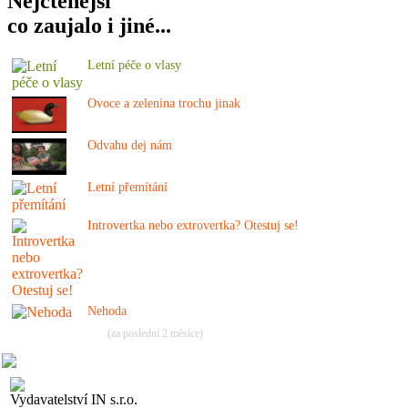
Nejčtenější
co zaujalo i jiné...
Letní péče o vlasy
Ovoce a zelenina trochu jinak
Odvahu dej nám
Letní přemítání
Introvertka nebo extrovertka? Otestuj se!
Nehoda
(za poslední 2 měsíce)
Vydavatelství IN s.r.o.