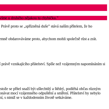
jevíme u druhého nějakou tu chybičku.”
 Právě proto se „spřízněná duše” stává naším přítelem, že ho
jemně obdarováváme proto, abychom mohli společně růst a zrát.
í právě vznikajícího přátelství. Spíše než vzájemným napomínáním si
tože se přítel snaží být ušlechtilý a štědrý, podléhá občas různým
řekonávat mocí vzájemného odpuštění a smíření. Přátelství by nebylo
tní, s nimiž se v každodenním životě setkáváme.