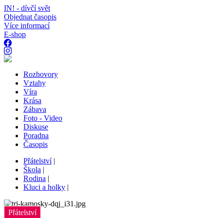
IN! - dívčí svět
Objednat časopis
Více informací
E-shop
Rozhovory
Vztahy
Víra
Krása
Zábava
Foto - Video
Diskuse
Poradna
Časopis
Přátelství
|
Škola
|
Rodina
|
Kluci a holky
|
Přátelství