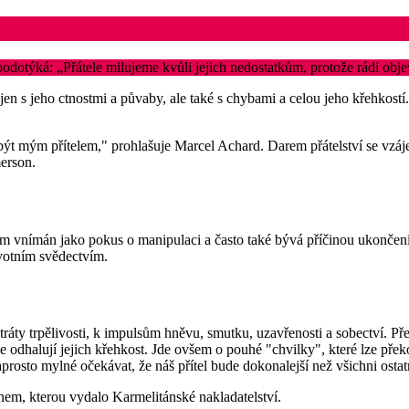
podotýká: „Přátele milujeme kvůli jejich nedostatkům, protože rádi ob
en s jeho ctnostmi a půvaby, ale také s chybami a celou jeho křehkostí.
být mým přítelem," prohlašuje Marcel Achard. Darem přátelství se vzá
merson.
vem vnímán jako pokus o manipulaci a často také bývá příčinou ukončen
ivotním svědectvím.
áty trpělivosti, k impulsům hněvu, smutku, uzavřenosti a sobectví. Přes
btíže odhalují jejich křehkost. Jde ovšem o pouhé "chvilky", které lze p
prosto mylné očekávat, že náš přítel bude dokonalejší než všichni osta
em, kterou vydalo Karmelitánské nakladatelství.