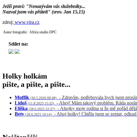
Ježíš praví: "Nenazývám vás služebníky...
Nazval jsem vás přáteli" (srov. Jan 15,15)
zdroj:
www.vira.cz
Autor fotografie: Africa studio DPC
Sdílet na:
Holky holkám
pište, a pište, a pište...
Muffik
- Zdravím, potřebovala bych jsem prosí
(30.5.2026 08:48)
Liduš
- Ahoj! Mám takový problém. Ráda nosím 
(11.8.2025 15:32)
Eliška
- Ahojky moje rodina si že mě pořád dělá
(28.6.2025 22:37)
Bety
- Ahoj holky! Chtěla jsem se zeptat, odku
(28.6.2025 10:14)