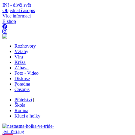
IN! - dívčí svět
Objednat časopis
Více informací
E-shop
Rozhovory
Vztahy
Víra
Krása
Zábava
Foto - Video
Diskuse
Poradna
Časopis
Přátelství
|
Škola
|
Rodina
|
Kluci a holky
|