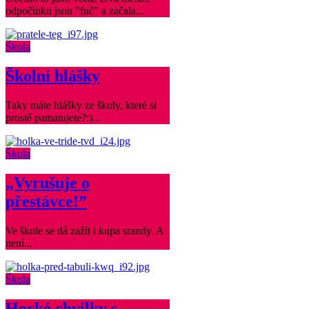
odpočinku jsou "fuč" a začala...
Škola
Školní hlášky
Taky máte hlášky ze školy, které si
prostě pamatujete?:)...
Škola
„Vyrušuje o
přestávce!”
Ve škole se dá zažít i kupa srandy. A
není...
Škola
Horké chvilky s