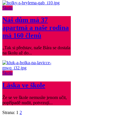
Škola
Náš dům má 37
apartmá a naše rodina
má 160 členů
„Tak si představ, naše Bára se dostala
na školu až do...
Škola
Láska ve škole
Že se ve škole nemusíte jenom učit,
popřípadě nudit, potvrzují...
Strana:
1
2