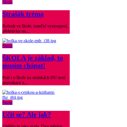
Škola
Strašák tréma
Referát ve škole, taneční vystoupení,
přehrávky na...
Škola
ŠKOLA je základ, to
musím chápat!
Psát i o škole na stránkách IN! není
provokace z...
Škola
Učit se? Ale jak?
Uběhlo to jako voda. Dva měsíce