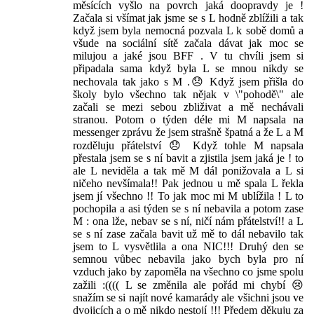
měsících vyšlo na povrch jaká doopravdy je !
Začala si všímat jak jsme se s L hodně zblížili a tak
když jsem byla nemocná pozvala L k sobě domů a
všude na sociální sítě začala dávat jak moc se
milujou a jaké jsou BFF . V tu chvíli jsem si
připadala sama když byla L se mnou nikdy se
nechovala tak jako s M .😞 Když jsem přišla do
školy bylo všechno tak nějak v \"pohodě\" ale
začali se mezi sebou zbliživat a mě nechávali
stranou. Potom o týden déle mi M napsala na
messenger zprávu že jsem strašně špatná a že L a M
rozděluju přátelství 😞 Když tohle M napsala
přestala jsem se s ní bavit a zjistila jsem jaká je ! to
ale L neviděla a tak mě M dál ponižovala a L si
ničeho nevšímala!! Pak jednou u mě spala L řekla
jsem jí všechno !! To jak moc mi M ublížila ! L to
pochopila a asi týden se s ní nebavila a potom zase
M : ona lže, nebav se s ní, ničí nám přátelství!! a L
se s ní zase začala bavit už mě to dál nebavilo tak
jsem to L vysvětlila a ona NIC!!! Druhý den se
semnou vůbec nebavila jako bych byla pro ní
vzduch jako by zapoměla na všechno co jsme spolu
zažili :(((( L se změnila ale pořád mi chybí 😢
snažím se si najít nové kamarády ale všichni jsou ve
dvojicích a o mě nikdo nestojí !!! Předem děkuju za