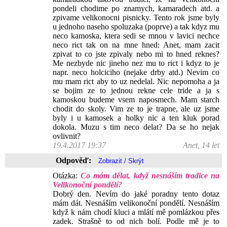
pondeli chodime po znamych, kamaradech atd. a
zpivame velikonocni pisnicky. Tento rok jsme byly
u jednoho naseho spoluzaka (poprve) a tak kdyz mu
neco kamoska, ktera sedi se mnou v lavici nechce
neco rict tak on na mne hned: Anet, mam zacit
zpivat to co jste zpivaly nebo mi to hned reknes?
Me nezbyde nic jineho nez mu to rict i kdyz to je
napr. neco holciciho (nejake drby atd.) Nevim co
mu mam rict aby to uz nedelal. Nic nepomoha a ja
se bojim ze to jednou rekne cele tride a ja s
kamoskou budeme vsem naposmech. Mam starch
chodit do skoly. Vim ze to je trapne, ale uz jsme
byly i u kamosek a holky nic a ten kluk porad
dokola. Muzu s tim neco delat? Da se ho nejak
ovlivnit?
19.4.2017 19:37
Anet, 14 let
Odpověď:
Otázka:
Co mám dělat, když nesnáším tradice na
Velikonoční pondělí?
Dobrý den. Nevím do jaké poradny tento dotaz
mám dát. Nesnáším velikonoční pondělí. Nesnáším
když k nám chodí kluci a mlátí mě pomlázkou přes
zadek. Strašně to od nich bolí. Podle mě je to