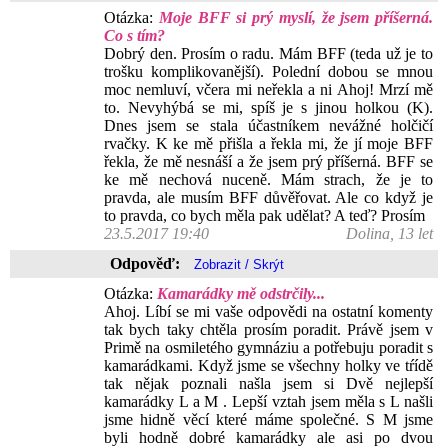
Otázka:
Moje BFF si prý myslí, že jsem příšerná.
Co s tím?
Dobrý den. Prosím o radu. Mám BFF (teda už je to
trošku komplikovanější). Polední dobou se mnou
moc nemluví, včera mi neřekla a ni Ahoj! Mrzí mě
to. Nevyhýbá se mi, spíš je s jinou holkou (K).
Dnes jsem se stala účastníkem nevážné holčičí
rvačky. K ke mě přišla a řekla mi, že jí moje BFF
řekla, že mě nesnáší a že jsem prý příšerná. BFF se
ke mě nechová nuceně. Mám strach, že je to
pravda, ale musím BFF důvěřovat. Ale co když je
to pravda, co bych měla pak udělat? A teď? Prosím
23.5.2017 19:40
Dolina, 13 let
Odpověď:
Otázka:
Kamarádky mě odstrčily...
Ahoj. Líbí se mi vaše odpovědi na ostatní komenty
tak bych taky chtěla prosím poradit. Právě jsem v
Primě na osmiletého gymnáziu a potřebuju poradit s
kamarádkami. Když jsme se všechny holky ve tŕídě
tak nějak poznali našla jsem si Dvě nejlepší
kamarádky L a M . Lepší vztah jsem měla s L našli
jsme hidně věcí které máme společné. S M jsme
byli hodně dobré kamarádky ale asi po dvou