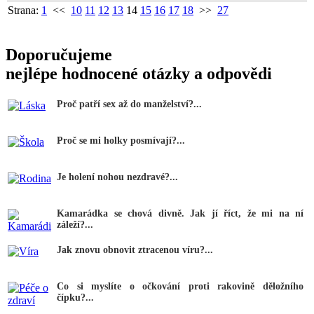
Strana:
1
<<
10
11
12
13
14
15
16
17
18
>>
27
Doporučujeme
nejlépe hodnocené otázky a odpovědi
Proč patří sex až do manželství?...
Proč se mi holky posmívají?...
Je holení nohou nezdravé?...
Kamarádka se chová divně. Jak jí říct, že mi na ní
záleží?...
Jak znovu obnovit ztracenou víru?...
Co si myslíte o očkování proti rakovině děložního
čípku?...