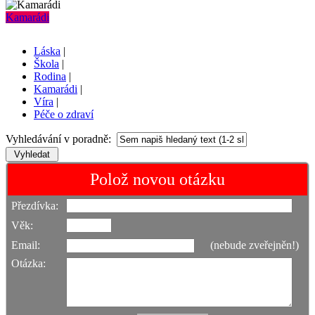
Kamarádi
Láska
|
Škola
|
Rodina
|
Kamarádi
|
Víra
|
Péče o zdraví
Vyhledávání v poradně:
Polož novou otázku
Přezdívka:
Věk:
Email:
(nebude zveřejněn!)
Otázka: