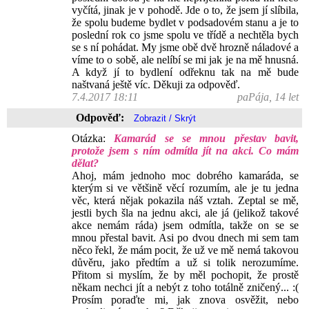
vyčítá, jinak je v pohodě. Jde o to, že jsem jí slíbila,
že spolu budeme bydlet v podsadovém stanu a je to
poslední rok co jsme spolu ve třídě a nechtěla bych
se s ní pohádat. My jsme obě dvě hrozně náladové a
víme to o sobě, ale nelíbí se mi jak je na mě hnusná.
A když jí to bydlení odřeknu tak na mě bude
naštvaná ještě víc. Děkuji za odpověď.
7.4.2017 18:11
paPája, 14 let
Odpověď:
Otázka:
Kamarád se se mnou přestav bavit,
protože jsem s ním odmítla jít na akci. Co mám
dělat?
Ahoj, mám jednoho moc dobrého kamaráda, se
kterým si ve většině věcí rozumím, ale je tu jedna
věc, která nějak pokazila náš vztah. Zeptal se mě,
jestli bych šla na jednu akci, ale já (jelikož takové
akce nemám ráda) jsem odmítla, takže on se se
mnou přestal bavit. Asi po dvou dnech mi sem tam
něco řekl, že mám pocit, že už ve mě nemá takovou
důvěru, jako předtím a už si tolik nerozumíme.
Přitom si myslím, že by měl pochopit, že prostě
někam nechci jít a nebýt z toho totálně zničený... :(
Prosím poraďte mi, jak znova osvěžit, nebo