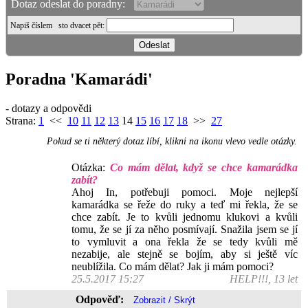
Dotaz odeslat do poradny:
Napiš číslem
sto dvacet pět
:
Poradna 'Kamarádi'
- dotazy a odpovědi
Strana:
1
<<
10
11
12
13
14
15
16
17
18
>>
27
Pokud se ti některý dotaz líbí, klikni na ikonu vlevo vedle otázky.
Otázka:
Co mám dělat, když se chce kamarádka
zabít?
Ahoj In, potřebuji pomoci. Moje nejlepší
kamarádka se řeže do ruky a teď mi řekla, že se
chce zabít. Je to kvůli jednomu klukovi a kvůli
tomu, že se jí za něho posmívají. Snažila jsem se jí
to vymluvit a ona řekla že se tedy kvůli mě
nezabije, ale stejně se bojím, aby si ještě víc
neublížila. Co mám dělat? Jak ji mám pomoci?
25.5.2017 15:27
HELP!!!, 13 let
Odpověď: