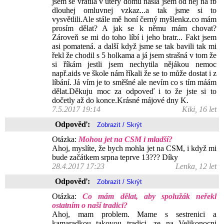
jsem se vrátila v úterý domů našla jsem od něj na fb
dlouhej omluvnej vzkaz...a tak jsme si to
vysvětlili.Ale stále mě honí černý myšlenkz.co mám
prosím dělat? A jak se k němu mám chovat?
Zároveň se mi do toho líbí i jeho bratr... Fakt jsem
asi pomatená. a další když jsme se tak bavili tak mi
řekl že chodil s 5 holkama a já jsem strašná v tom že
si říkám jestli jsem nechytila nějákou nemoc
např.aids ve škole nám říkali že se to může dostat i z
líbání. Já vím je to směšné ale nevím co s tím máám
dělat.Děkuju moc za odpoveď i to že jste si to
dočetly až do konce.Krásné májové dny K.
7.5.2017 19:14
Kiki, 16 let
Odpověď:
Otázka:
Mohou jet na CSM i mladší?
Ahoj, myslíte, že bych mohla jet na CSM, i když mi
bude začátkem srpna teprve 13??? Díky
28.4.2017 17:23
Lenka, 12 let
Odpověď:
Otázka:
Co mám dělat, aby spolužák neřekl
ostatním o naší tradici?
Ahoj, mam problem. Mame s sestrenici a
kamaradkou takovou tradici, ze na Velikonocni