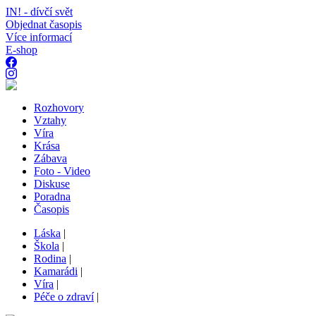
IN! - dívčí svět
Objednat časopis
Více informací
E-shop
Rozhovory
Vztahy
Víra
Krása
Zábava
Foto - Video
Diskuse
Poradna
Časopis
Láska
|
Škola
|
Rodina
|
Kamarádi
|
Víra
|
Péče o zdraví
|