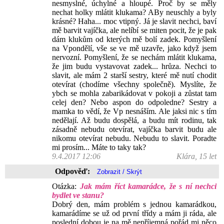
nesmyslné, úchylné a hloupé. Proč by se měly
nechat holky mlátit klukama? ABy neuschly a byly
krásné? Haha... moc vtipný. Já je slavit nechci, baví
mě barvit vajíčka, ale nelíbí se miten pocit, že je pak
dám klukům od kterých mě bolí zadek. Pomyšlení
na Vpondělí, vše se ve mě uzavře, jako když jsem
nervozní. Pomyšlení, že se nechám mlátit klukama,
že jim budu vystavovat zadek... hrůza. Nechci to
slavit, ale mám 2 starší sestry, které mě nutí chodit
otevírat (chodíme všechny společně). Myslíte, že
ybch se mohla zabarikádovat v pokoji a zůstat tam
celej den? Nebo aspon do odpoledne? Sestry a
mamka to vědí, že Vp nesnáším. Ale jaksi nic s tím
nedělají. Až budu dospělá, a budu mít rodinu, tak
zásadně nebudu otevírat, vajíčka barvit budu ale
nikomu otevírat nebudu. Nebudu to slavit. Poradte
mi prosím... Máte to taky tak?
9.4.2017 12:06
Klára, 15 let
Odpověď:
Otázka:
Jak mám říct kamarádce, že s ní nechci
bydlet ve stanu?
Dobrý den, mám problém s jednou kamarádkou,
kamarádíme se už od první třídy a mám ji ráda, ale
poslední dobou je na mě nepříjemná pořád mi něco