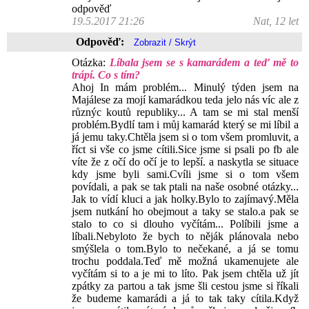
odpověď
19.5.2017 21:26
Nat, 12 let
Odpověď:
Otázka:
Líbala jsem se s kamarádem a teď mě to
trápí. Co s tím?
Ahoj In mám problém... Minulý týden jsem na
Majálese za mojí kamarádkou teda jelo nás víc ale z
různýc koutů republiky... A tam se mi stal menší
problém.Bydlí tam i můj kamarád který se mi líbil a
já jemu taky.Chtěla jsem si o tom všem promluvit, a
říct si vše co jsme cítili.Sice jsme si psali po fb ale
víte že z očí do očí je to lepší. a naskytla se situace
kdy jsme byli sami.Cvíli jsme si o tom všem
povídali, a pak se tak ptali na naše osobné otázky...
Jak to vídí kluci a jak holky.Bylo to zajímavý.Měla
jsem nutkání ho obejmout a taky se stalo.a pak se
stalo to co si dlouho vyčítám... Políbili jsme a
líbali.Nebyloto že bych to něják plánovala nebo
smýšlela o tom.Bylo to nečekané, a já se tomu
trochu poddala.Teď mě možná ukamenujete ale
vyčítám si to a je mi to líto. Pak jsem chtěla už jít
zpátky za partou a tak jsme šli cestou jsme si říkali
že budeme kamarádi a já to tak taky cítila.Když