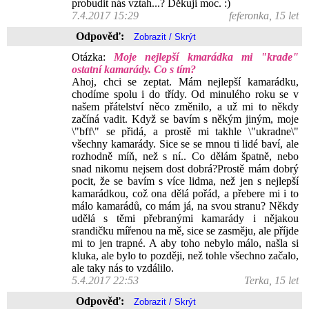
probudit nás vztah...? Děkuji moc. :)
7.4.2017 15:29
feferonka, 15 let
Odpověď:
Otázka:
Moje nejlepší kmarádka mi "krade"
ostatní kamarády. Co s tím?
Ahoj, chci se zeptat. Mám nejlepší kamarádku,
chodíme spolu i do třídy. Od minulého roku se v
našem přátelství něco změnilo, a už mi to někdy
začíná vadit. Když se bavím s někým jiným, moje
\"bff\" se přidá, a prostě mi takhle \"ukradne\"
všechny kamarády. Sice se se mnou ti lidé baví, ale
rozhodně míň, než s ní.. Co dělám špatně, nebo
snad nikomu nejsem dost dobrá?Prostě mám dobrý
pocit, že se bavím s více lidma, než jen s nejlepší
kamarádkou, což ona dělá pořád, a přebere mi i to
málo kamarádů, co mám já, na svou stranu? Někdy
udělá s těmi přebranými kamarády i nějakou
srandičku mířenou na mě, sice se zasměju, ale příjde
mi to jen trapné. A aby toho nebylo málo, našla si
kluka, ale bylo to později, než tohle všechno začalo,
ale taky nás to vzdálilo.
5.4.2017 22:53
Terka, 15 let
Odpověď: