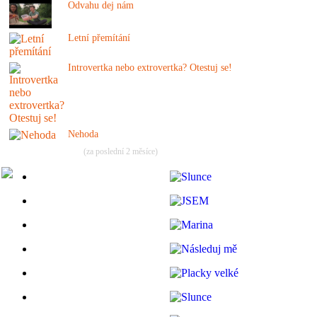
Odvahu dej nám
Letní přemítání
Introvertka nebo extrovertka? Otestuj se!
Nehoda
(za poslední 2 měsíce)