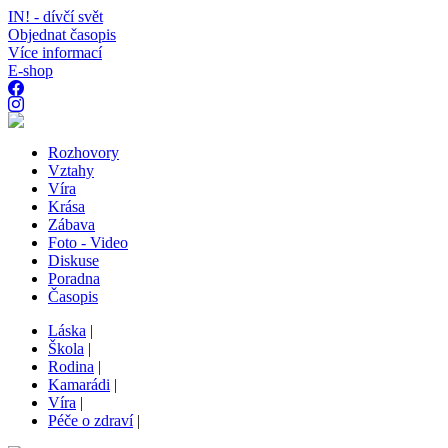
IN! - dívčí svět
Objednat časopis
Více informací
E-shop
Rozhovory
Vztahy
Víra
Krása
Zábava
Foto - Video
Diskuse
Poradna
Časopis
Láska
|
Škola
|
Rodina
|
Kamarádi
|
Víra
|
Péče o zdraví
|