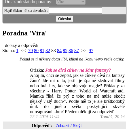
Dotaz odeslat do poradny:
Napiš číslem
tři sta devadesát
:
Poradna 'Víra'
- dotazy a odpovědi
Strana:
1
<<
79
80
81
82
83
84
85
86
87
>>
97
Pokud se ti některý dotaz líbí, klikni na ikonu vlevo vedle otázky.
Otázka:
Jak se dívá církev na žánr fantasy?
Ahoj In, chci se zeptat, jak se církev dívá na fantasy
žánr? Jde mi o to, jestli je špatné sledovat filmy
nebo hrát hry, kde se objevuje magie? Příklady za
všechny - Harry Potter, World of Warcraft atd.
Mamka říká, že prý z toho na mě může skočit
nějaký \"zlý duch\". Podle mě to je ale krátkodobý
únik do jiného světa poskytující skvělé
odreágování...hm? Předem děkuji za odpověď
23.1.2015 11:41
Tomáš, 20 let
Odpověď: