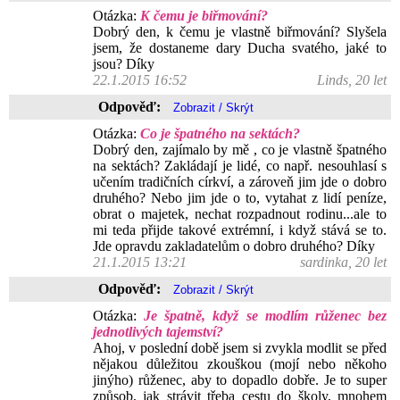
Otázka:
K čemu je biřmování?
Dobrý den, k čemu je vlastně biřmování? Slyšela
jsem, že dostaneme dary Ducha svatého, jaké to
jsou? Díky
22.1.2015 16:52
Linds, 20 let
Odpověď:
Otázka:
Co je špatného na sektách?
Dobrý den, zajímalo by mě , co je vlastně špatného
na sektách? Zakládají je lidé, co např. nesouhlasí s
učením tradičních církví, a zároveň jim jde o dobro
druhého? Nebo jim jde o to, vytahat z lidí peníze,
obrat o majetek, nechat rozpadnout rodinu...ale to
mi teda přijde takové extrémní, i když stává se to.
Jde opravdu zakladatelům o dobro druhého? Díky
21.1.2015 13:21
sardinka, 20 let
Odpověď:
Otázka:
Je špatně, když se modlím růženec bez
jednotlivých tajemství?
Ahoj, v poslední době jsem si zvykla modlit se před
nějakou důležitou zkouškou (mojí nebo někoho
jinýho) růženec, aby to dopadlo dobře. Je to super
způsob, jak strávit třeba cestu do školy, mnohem