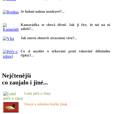
Je holení nohou nezdravé?...
Kamarádka se chová divně. Jak jí říct, že mi na ní
záleží?...
Jak znovu obnovit ztracenou víru?...
Co si myslíte o očkování proti rakovině děložního
čípku?...
Nejčtenější
co zaujalo i jiné...
Letní péče o vlasy
Ovoce a zelenina trochu jinak