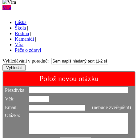
Víra
Láska
|
Škola
|
Rodina
|
Kamarádi
|
Víra
|
Péče o zdraví
Vyhledávání v poradně:
Polož novou otázku
Přezdívka:
Věk:
Email:
(nebude zveřejněn!)
Otázka: