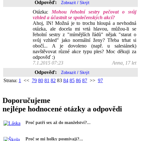
Odpověď:
Otázka:
Mohou řeholní sestry pečovat o svůj
vzhled a účastnit se společenských akcí?
Ahoj, IN! Možná je to trochu hloupá a nevhodná
otázka, ale docela mi vrtá hlavou, můžou-li se
řeholní sestry z "mírnějších řádů" nějak "starat o
svůj vzhled" jako normální ženy? Třeba trhat si
obočí... A je dovoleno (např. u salesiánek)
navštěvovat různé akce typu ples? Moc děkuji za
odpověď :)
7.1.2015 07:23
Anna, 17 let
Odpověď:
Strana:
1
<<
79
80
81
82
83
84
85
86
87
>>
97
Doporučujeme
nejlépe hodnocené otázky a odpovědi
Proč patří sex až do manželství?...
Proč se mi holky posmívají?...