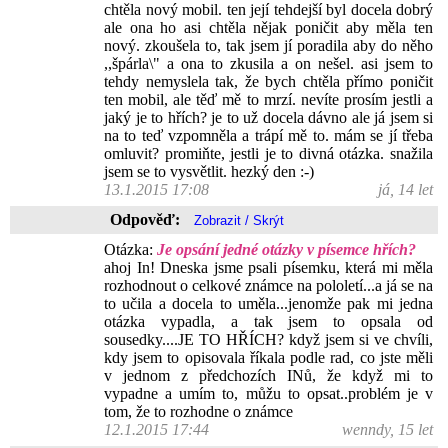
chtěla nový mobil. ten její tehdejší byl docela dobrý
ale ona ho asi chtěla nějak poničit aby měla ten
nový. zkoušela to, tak jsem jí poradila aby do něho
,,špárla\" a ona to zkusila a on nešel. asi jsem to
tehdy nemyslela tak, že bych chtěla přímo poničit
ten mobil, ale těď mě to mrzí. nevíte prosím jestli a
jaký je to hřích? je to už docela dávno ale já jsem si
na to teď vzpomněla a trápí mě to. mám se jí třeba
omluvit? promiňte, jestli je to divná otázka. snažila
jsem se to vysvětlit. hezký den :-)
13.1.2015 17:08
já, 14 let
Odpověď:
Otázka:
Je opsání jedné otázky v písemce hřích?
ahoj In! Dneska jsme psali písemku, která mi měla
rozhodnout o celkové známce na pololetí...a já se na
to učila a docela to uměla...jenomže pak mi jedna
otázka vypadla, a tak jsem to opsala od
sousedky....JE TO HŘÍCH? když jsem si ve chvíli,
kdy jsem to opisovala říkala podle rad, co jste měli
v jednom z předchozích INů, že když mi to
vypadne a umím to, můžu to opsat..problém je v
tom, že to rozhodne o známce
12.1.2015 17:44
wenndy, 15 let