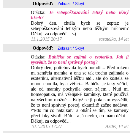
Odpověď:
Otázka:
Je sebepoškozování lehký nebo těžký
hřích?
Dobrý den, chtěla bych se zeptat: je
sebepoškozování lehkým nebo těžkým hříchem?
Děkuji za odpověď... :-)
11.1.2015 20:17
tazatelka, 14 let
Odpověď:
Otázka:
Babička se zajímá o ezoteriku. Jak jí
vysvětlit, že to není správný postoj?
Dobrý den, potřebovala bych poradit... Před rokem
mi zemřela mamka, a ona se tak trochu zajímala o
esoteriku, alternativní léčbu atd., ale do kostela se
mnou chodila, byla věřící... Babička je taky věřící,
ale od mamky pochytila onen zájem... Nutí mi
homeopatika, má všelijaké kamínky, které používá
na všechno možné.... Když se jí pokusím vysvětlit,
že to není správný postoj, okamžitě začne nadávat,
\"kdo mi co nakukal\" a ohání se tím, že kameny
přeci taky stvořil Bůh... a já nevím, co mám dělat...
Děkuji za odpověď...
10.1.2015 17:27
Akdis, 14 let