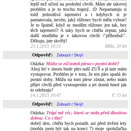
lepší než učení na poslední chvíli. Mám ale takovej
problém a je to trochu trapný. :D Nepamatuju si
totiž jednotlivá tajemství a i kdybych si je
pamatovala, nevím, jaký růženec bych měla vybrat?
Je to špatně, když se modlím růženec jen tak, bez
těch tajemství? A taky bych se chtěla zeptat, jaká
další modlitba je v takovou chvíli \"příhodná\".
Děkuju, jste skvělý!
21.1.2015 10:51
Míša, 20 let
Odpověď:
Otázka:
Můžu se zúčastnit plesu v postní době?
Ahoj In! v únoru bude ples naší ZUŠ a já tam mám
vystupovat. Problém je v tom, že ten ples spadá do
postní doby. Můžu na tom plese zůstat, nebo mám
přijet chvíli před vystoupením a jet domů hned jak
to odehraju?
14.1.2015 10:47
P, 15 let
Odpověď:
Otázka:
Trápí mě věc, která se stala před dlouhou
dobou. Co s tím?
dobrý den, chtěla bych poradit. asi před dvěmi lety
(mohla jsem být tak na konci 7) moje spolužačka