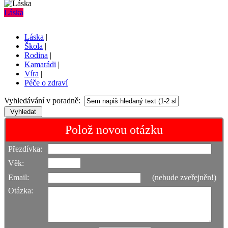
Láska
Láska
|
Škola
|
Rodina
|
Kamarádi
|
Víra
|
Péče o zdraví
Vyhledávání v poradně:
Polož novou otázku
Přezdívka:
Věk:
Email:
(nebude zveřejněn!)
Otázka: