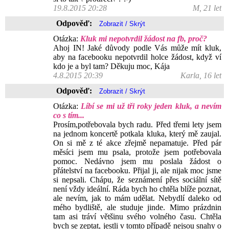
19.8.2015 20:28
M, 21 let
Odpověď:
Otázka:
Kluk mi nepotvrdil žádost na fb, proč?
Ahoj IN! Jaké důvody podle Vás může mít kluk,
aby na facebooku nepotvrdil holce žádost, když ví
kdo je a byl tam? Děkuju moc, Kája
4.8.2015 20:39
Karla, 16 let
Odpověď:
Otázka:
Líbí se mi už tři roky jeden kluk, a nevím
co s tím...
Prosím,potřebovala bych radu. Před třemi lety jsem
na jednom koncertě potkala kluka, který mě zaujal.
On si mě z té akce zřejmě nepamatuje. Před pár
měsíci jsem mu psala, protože jsem potřebovala
pomoc. Nedávno jsem mu poslala žádost o
přátelství na facebooku. Přijal ji, ale nijak moc jsme
si nepsali. Chápu, že seznámení přes sociální sítě
není vždy ideální. Ráda bych ho chtěla blíže poznat,
ale nevím, jak to mám udělat. Nebydlí daleko od
mého bydliště, ale studuje jinde. Mimo prázdnin
tam asi tráví většinu svého volného času. Chtěla
bych se zeptat, jestli v tomto případě nejsou snahy o