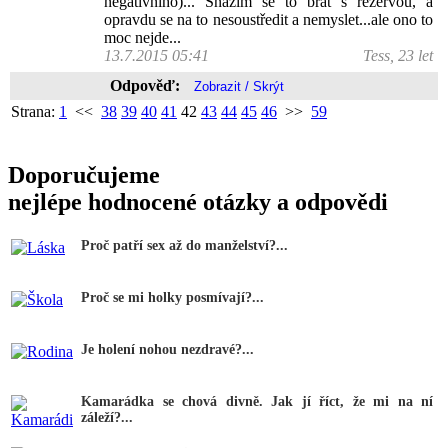
negativního)... Snažím se to brát s rezervou, a
opravdu se na to nesoustředit a nemyslet...ale ono to
moc nejde...
13.7.2015 05:41
Tess, 23 let
Odpověď:
Strana:
1
<<
38
39
40
41
42
43
44
45
46
>>
59
Doporučujeme
nejlépe hodnocené otázky a odpovědi
Proč patří sex až do manželství?...
Proč se mi holky posmívají?...
Je holení nohou nezdravé?...
Kamarádka se chová divně. Jak jí říct, že mi na ní
záleží?...