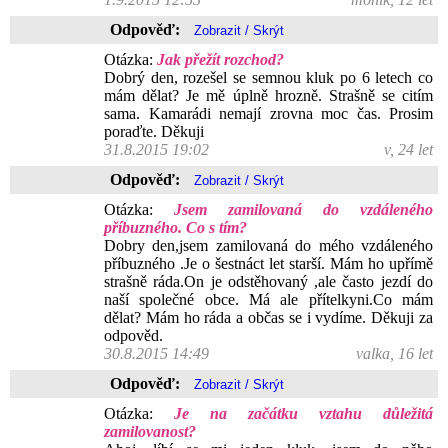
Odpověď:
Otázka:
Jak přežít rozchod?
Dobrý den, rozešel se semnou kluk po 6 letech co
mám dělat? Je mě úplně hrozně. Strašně se citím
sama. Kamarádi nemají zrovna moc čas. Prosim
poraďte. Děkuji
31.8.2015 19:02
v, 24 let
Odpověď:
Otázka:
Jsem zamilovaná do vzdáleného
příbuzného. Co s tím?
Dobry den,jsem zamilovaná do mého vzdáleného
příbuzného .Je o šestnáct let starší. Mám ho upřímě
strašně ráda.On je odstěhovaný ,ale často jezdí do
naší společné obce. Má ale přítelkyni.Co mám
dělat? Mám ho ráda a občas se i vydíme. Děkuji za
odpověd.
30.8.2015 14:49
valka, 16 let
Odpověď:
Otázka:
Je na začátku vztahu důležitá
zamilovanost?