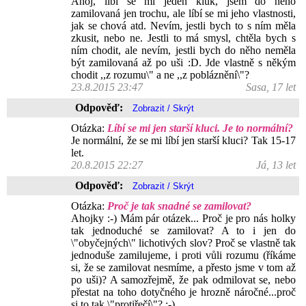
Ahoj, líbí se mi jeden kluk, jsem do něho
zamilovaná jen trochu, ale líbí se mi jeho vlastnosti,
jak se chová atd. Nevím, jestli bych to s ním měla
zkusit, nebo ne. Jestli to má smysl, chtěla bych s
ním chodit, ale nevím, jestli bych do něho neměla
být zamilovaná až po uši :D. Jde vlastně s někým
chodit ,,z rozumu\" a ne ,,z pobláznění\"?
23.8.2015 23:47
Sasa, 17 let
Odpověď:
Otázka:
Líbí se mi jen starší kluci. Je to normální?
Je normální, že se mi líbí jen starší kluci? Tak 15-17
let.
20.8.2015 22:27
Já, 13 let
Odpověď:
Otázka:
Proč je tak snadné se zamilovat?
Ahojky :-) Mám pár otázek... Proč je pro nás holky
tak jednoduché se zamilovat? A to i jen do
\"obyčejných\" lichotivých slov? Proč se vlastně tak
jednoduše zamilujeme, i proti vůli rozumu (říkáme
si, že se zamilovat nesmíme, a přesto jsme v tom až
po uši)? A samozřejmě, že pak odmilovat se, nebo
přestat na toho dotyčného je hrozně náročné...proč
si to tak \"protiřečí\"? :-)