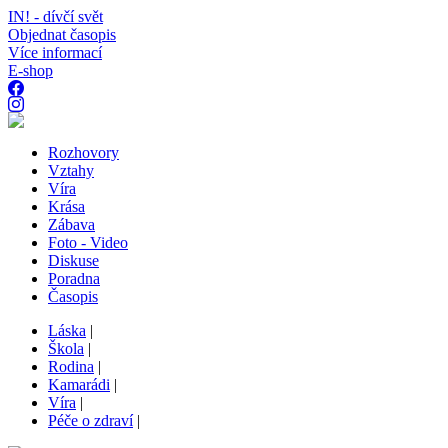
IN! - dívčí svět
Objednat časopis
Více informací
E-shop
Rozhovory
Vztahy
Víra
Krása
Zábava
Foto - Video
Diskuse
Poradna
Časopis
Láska
|
Škola
|
Rodina
|
Kamarádi
|
Víra
|
Péče o zdraví
|