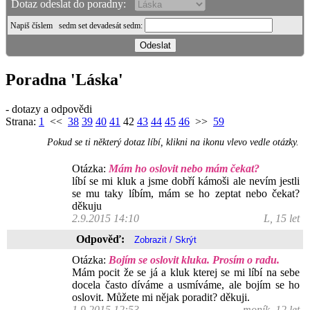
Dotaz odeslat do poradny:
Napiš číslem
sedm set devadesát sedm
:
Poradna 'Láska'
- dotazy a odpovědi
Strana:
1
<<
38
39
40
41
42
43
44
45
46
>>
59
Pokud se ti některý dotaz líbí, klikni na ikonu vlevo vedle otázky.
Otázka:
Mám ho oslovit nebo mám čekat?
líbí se mi kluk a jsme dobří kámoši ale nevím jestli
se mu taky líbím, mám se ho zeptat nebo čekat?
děkuju
2.9.2015 14:10
L, 15 let
Odpověď:
Otázka:
Bojím se oslovit kluka. Prosím o radu.
Mám pocit že se já a kluk kterej se mi líbí na sebe
docela často díváme a usmíváme, ale bojím se ho
oslovit. Můžete mi nějak poradit? děkuji.
1.9.2015 12:53
moník, 12 let