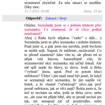
seznámení zbytečné. Za tuto situaci se modlím.
Díky moc.
31.7.2015 18:08
Anna, 19 let
Odpověď:
Otázka:
Seznámila jsem se s jedním klukem přes
seznamku. Co znamená, že se chce potkat
nezávazně?
Ahoj :) Ráda bych nějakou \"radu\" z dáli... :)
Seznámila jsem se přes seznamku s jedním klukem.
Psali jsme si, a pak jsem mu navrhla, jestli bychom
se mohli sejít. Napsal, že můžeme...nezávazně. Co
to přesně znamená? Jako vím to, ale přesto mi to
nějak vrtá hlavou. Samozřejmě vím, že
seznamování skrz seznamku má určitá úskalí. Ale
mě spíš nejde do hlavy, to slovo. Jestli si třeba
\"vybral\" jinou, apod. Proč to potom kluci
neřeknou? Vždyť i jim snad musí být jasné, že když
se seznamují skrz seznamku, že jim napíše víc
holek, a že vlastně \"očekávají\" něco..tak proč
prostě neřeknou, jak se věci mají? Řekla jsem si, že
teď to nechám na něm, jestli se třeba ozve, nebo
ne...ale zase mi přijde blbé, aby to prostě nechal jen
tak, nic nenapsal (ať už pozitivního, nebo