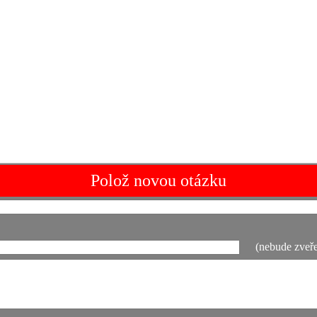
Polož novou otázku
(nebude zveře