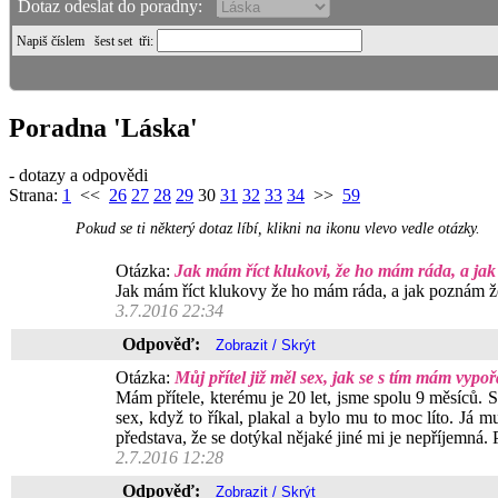
Dotaz odeslat do poradny:
Napiš číslem
šest set tři
:
Poradna 'Láska'
- dotazy a odpovědi
Strana:
1
<<
26
27
28
29
30
31
32
33
34
>>
59
Pokud se ti některý dotaz líbí, klikni na ikonu vlevo vedle otázky.
Otázka:
Jak mám říct klukovi, že ho mám ráda, a ja
Jak mám říct klukovy že ho mám ráda, a jak poznám ž
3.7.2016 22:34
Odpověď:
Otázka:
Můj přítel již měl sex, jak se s tím mám vypo
Mám přítele, kterému je 20 let, jsme spolu 9 měsíců. S
sex, když to říkal, plakal a bylo mu to moc líto. Já m
představa, že se dotýkal nějaké jiné mi je nepříjemná.
2.7.2016 12:28
Odpověď: