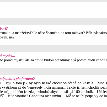
ství?
xualitu a manželství? Je něco špatného na tom milovat? Bůh nás takto 
ovali, ne?
 myslet...
o pořád myslet, ale za chvíli budou prázdniny a já potom budu chodit 
podpatku s platformou?
.... Byl o tom jak by bylo hezké chodit oblečená do kostela... Moc s
s výstřihem až do Venezuely, holá ramena... Takže já jsem chodila pečlo
. le můj problém je, zda je vhodné abych nosila já 160 cm holka, 15ti le
šší... Je to vhodné? Chodit na nich umím.... Mě se nelíbí potpatky do kos