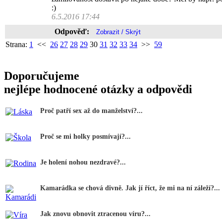
:)
6.5.2016 17:44
Odpověď:
Strana:
1
<<
26
27
28
29
30
31
32
33
34
>>
59
Doporučujeme
nejlépe hodnocené otázky a odpovědi
Proč patří sex až do manželství?...
Proč se mi holky posmívají?...
Je holení nohou nezdravé?...
Kamarádka se chová divně. Jak jí říct, že mi na ní záleží?...
Jak znovu obnovit ztracenou víru?...