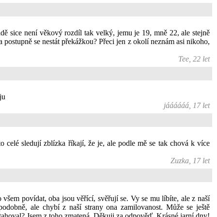
adě sice není věkový rozdíl tak velký, jemu je 19, mně 22, ale stejně
t a postupně se nestát překážkou? Přeci jen z okolí neznám asi nikoho,
Tee, 22 let
ju
jáááááá, 17 let
celé sledují zblízka říkají, že je, ale podle mě se tak chová k více
Zuzka, 17 let
 všem povídat, oba jsou věřící, svěřují se. Vy se mu líbíte, ale z naší
a podobně, ale chybí z naší strany ona zamilovanost. Může se ještě
itahoval? Jsem z toho zmatená. Děkuji za odpověď. Krásné jarní dny!