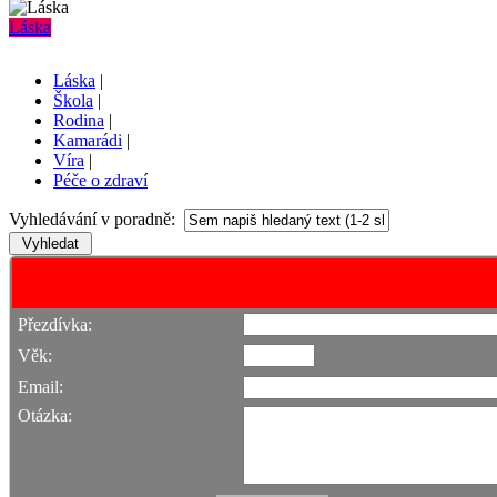
Láska
Láska
|
Škola
|
Rodina
|
Kamarádi
|
Víra
|
Péče o zdraví
Vyhledávání v poradně:
Přezdívka:
Věk:
Email:
Otázka: