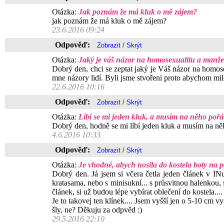
Otázka:
Jak poznám že má kluk o mě zájem?
jak poznám že má kluk o mě zájem?
23.6.2016 09:24
Odpověď:
Otázka:
Jaký je váš názor na homosexualitu a manžel
Dobrý den, chci se zeptat jaký je Váš názor na homose
mne názory lidí. Byli jsme stvořeni proto abychom mil
22.6.2016 10:16
Odpověď:
Otázka:
Líbí se mi jeden kluk, a musím na něho pořád
Dobrý den, hodně se mi líbí jeden kluk a musím na něh
4.6.2016 10:33
Odpověď:
Otázka:
Je vhodné, abych nosila do kostela boty na 
Dobrý den. Já jsem si včera četla jeden článek v INu
kratasama, nebo s minisukní... s průsvitnou halenkou, 
článek, si už budou lépe vybírat oblečení do kostela...
Je to takovej ten klínek.... Jsem vyšší jen o 5-10 cm vy
šly, ne? Děkuju za odpvěd :)
29.5.2016 22:10