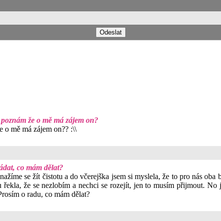
k poznám že o mě má zájem on?
e o mě má zájem on?? :\\
řádat, co mám dělat?
nažíme se žít čistotu a do včerejška jsem si myslela, že to pro nás oba 
u řekla, že se nezlobím a nechci se rozejít, jen to musím přijmout. No j
 Prosím o radu, co mám dělat?