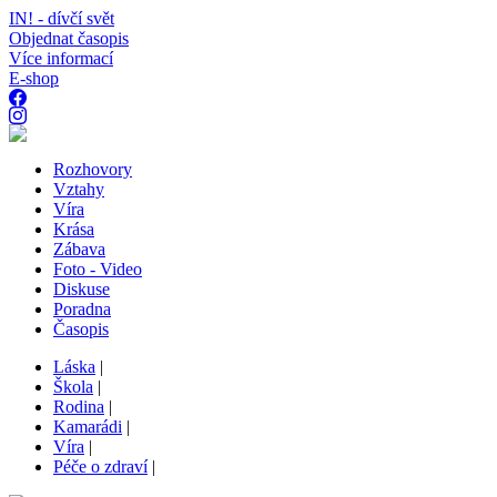
IN! - dívčí svět
Objednat časopis
Více informací
E-shop
Rozhovory
Vztahy
Víra
Krása
Zábava
Foto - Video
Diskuse
Poradna
Časopis
Láska
|
Škola
|
Rodina
|
Kamarádi
|
Víra
|
Péče o zdraví
|