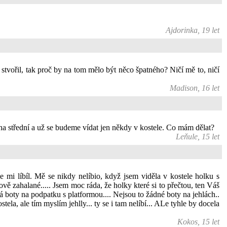
Ajdorinka, 19 let
stvořil, tak proč by na tom mělo být něco špatného? Ničí mě to, ničí
Madison, 16 let
na střední a už se budeme vídat jen někdy v kostele. Co mám dělat?
Leňule, 15 let
e mi líbíl. Mě se nikdy nelíbio, když jsem viděla v kostele holku s
vě zahalané..... Jsem moc ráda, že holky které si to přečtou, ten Váš
tá boty na podpatku s platformou.... Nejsou to žádné boty na jehlách..
tela, ale tím myslím jehlly... ty se i tam nelíbí... ALe tyhle by docela
Kokos, 15 let