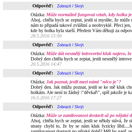
Odpověď:
Otázka:
Může normálně fungovat vztah, kdy holka je 
Ahoj, chtěla bych se zeptat, jestli si myslíte, že můž
nám to připadá takové zvláštní a neobvyklé. Přeci jen, 
kde by holka byla starší. Předem Vám děkuji za odpov
28.5.2016 15:50
Odpověď:
Otázka:
Může dát nesmělý introvertní kluk najevo, že 
Dobrý den chtěla bych se zeptat, jestli nesmělý introv
20.5.2016 14:47
Odpověď:
Otázka:
Jak poznat, jestli mezi námi "něco je"?
Dobrý den. Jak můžu poznat, jestli se ke mě kluk chov
holkám. Ale není to žádný \"děvkař\", spíš jakože je
16.5.2016 17:27
Odpověď:
Otázka:
Může se zamilovanost dostavit až po nějaké 
Ahoj, chtěla bych se zeptat, jestli se někdy stává, že s
strany chybí to, že by se nám kluk fyzicky líbil...
zamilovanost dostavit po nějaké době? Měl by např. p