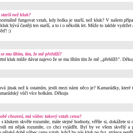
starší než kluk?
e normálně fungovat vztah, kdy holka je starší, než kluk? V našem příp
kluk bývá častěji ten starší, a to i o několik let. Může to takhle vydrže
ěď! :)
se mu líbím, tím, že mě přehlíží?
ertní kluk může dávat najevo že se mu líbím tím že mě ,,přehlíží\". Děku
á jinak než k ostatním, jestli mezi námi něco je? Kamarádky, které to 
 kamarádský vůči více holkám. Děkuju
době chození, má vůbec takový vztah cenu?
i s klukem skvěle rozumíte, máte stejné hodnoty, věříte si, dokážete si o
.Jestli mi nějak rozumíte, co chci vyjádřit. Byl by ve všem skvělý 
o nějaké době vůbec cenu vztah, když by nás kluk po fyz. stránce nepř