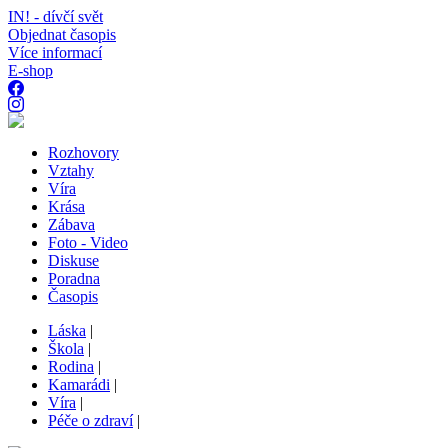
IN! - dívčí svět
Objednat časopis
Více informací
E-shop
Rozhovory
Vztahy
Víra
Krása
Zábava
Foto - Video
Diskuse
Poradna
Časopis
Láska
|
Škola
|
Rodina
|
Kamarádi
|
Víra
|
Péče o zdraví
|