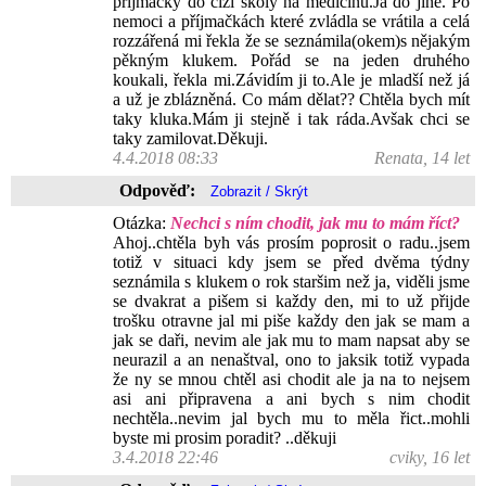
příjmačky do cizí školy na medicínu.Já do jiné. Po
nemoci a příjmačkách které zvládla se vrátila a celá
rozzářená mi řekla že se seznámila(okem)s nějakým
pěkným klukem. Pořád se na jeden druhého
koukali, řekla mi.Závidím ji to.Ale je mladší než já
a už je zblázněná. Co mám dělat?? Chtěla bych mít
taky kluka.Mám ji stejně i tak ráda.Avšak chci se
taky zamilovat.Děkuji.
4.4.2018 08:33
Renata, 14 let
Odpověď:
Otázka:
Nechci s ním chodit, jak mu to mám říct?
Ahoj..chtěla byh vás prosím poprosit o radu..jsem
totiž v situaci kdy jsem se před dvěma týdny
seznámila s klukem o rok staršim než ja, viděli jsme
se dvakrat a pišem si každy den, mi to už přijde
trošku otravne jal mi piše každy den jak se mam a
jak se daři, nevim ale jak mu to mam napsat aby se
neurazil a an nenaštval, ono to jaksik totiž vypada
že ny se mnou chtěl asi chodit ale ja na to nejsem
asi ani připravena a ani bych s nim chodit
nechtěla..nevim jal bych mu to měla řict..mohli
byste mi prosim poradit? ..děkuji
3.4.2018 22:46
cviky, 16 let