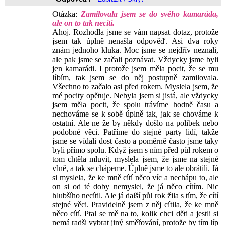
Otázka:
Zamilovala jsem se do svého kamaráda,
ale on to tak necítí.
Ahoj. Rozhodla jsme se vám napsat dotaz, protože
jsem tak úplně nenašla odpověď. Asi dva roky
znám jednoho kluka. Moc jsme se nejdřív neznali,
ale pak jsme se začali poznávat. Vždycky jsme byli
jen kamarádi. I protože jsem měla pocit, že se mu
líbím, tak jsem se do něj postupně zamilovala.
Všechno to začalo asi před rokem. Myslela jsem, že
mé pocity opětuje. Nebyla jsem si jistá, ale vždycky
jsem měla pocit, že spolu trávíme hodně času a
nechováme se k sobě úplně tak, jak se chováme k
ostatní. Ale ne že by někdy došlo na polibek nebo
podobné věci. Patříme do stejné party lidí, takže
jsme se vídali dost často a poměrně často jsme taky
byli přímo spolu. Když jsem s ním před půl rokem o
tom chtěla mluvit, myslela jsem, že jsme na stejné
vlně, a tak se chápeme. Úplně jsme to ale obrátili. Já
si myslela, že ke mně cítí něco víc a nechápu to, ale
on si od té doby nemyslel, že já něco cítím. Nic
hlubšího necítil. Ale já další půl rok žila s tím, že cítí
stejné věci. Pravidelně jsem z něj cítila, že ke mně
něco cítí. Ptal se mě na to, kolik chci děti a jestli si
nemá radši vybrat jiný směřování, protože by tím líp