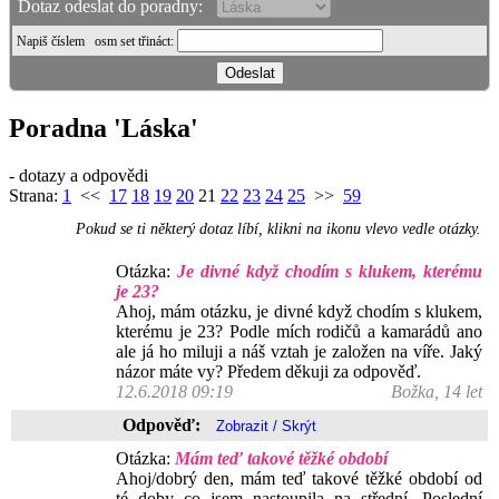
Dotaz odeslat do poradny:
Napiš číslem
osm set třináct
:
Poradna 'Láska'
- dotazy a odpovědi
Strana:
1
<<
17
18
19
20
21
22
23
24
25
>>
59
Pokud se ti některý dotaz líbí, klikni na ikonu vlevo vedle otázky.
Otázka:
Je divné když chodím s klukem, kterému
je 23?
Ahoj, mám otázku, je divné když chodím s klukem,
kterému je 23? Podle mích rodičů a kamarádů ano
ale já ho miluji a náš vztah je založen na víře. Jaký
názor máte vy? Předem děkuji za odpověď.
12.6.2018 09:19
Božka, 14 let
Odpověď:
Otázka:
Mám teď takové těžké období
Ahoj/dobrý den, mám teď takové těžké období od
té doby co jsem nastoupila na střední. Poslední