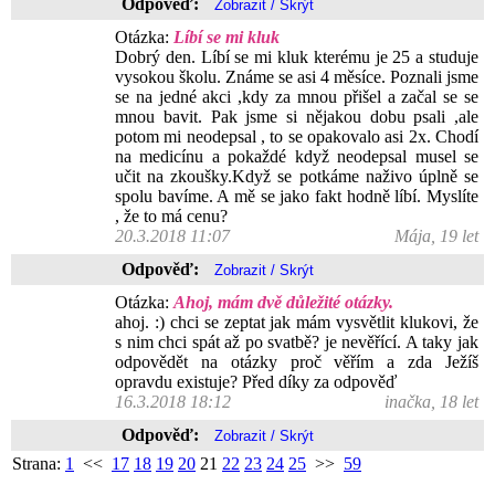
Odpověď:
Otázka:
Líbí se mi kluk
Dobrý den. Líbí se mi kluk kterému je 25 a studuje
vysokou školu. Známe se asi 4 měsíce. Poznali jsme
se na jedné akci ,kdy za mnou přišel a začal se se
mnou bavit. Pak jsme si nějakou dobu psali ,ale
potom mi neodepsal , to se opakovalo asi 2x. Chodí
na medicínu a pokaždé když neodepsal musel se
učit na zkoušky.Když se potkáme naživo úplně se
spolu bavíme. A mě se jako fakt hodně líbí. Myslíte
, že to má cenu?
20.3.2018 11:07
Mája, 19 let
Odpověď:
Otázka:
Ahoj, mám dvě důležité otázky.
ahoj. :) chci se zeptat jak mám vysvětlit klukovi, že
s nim chci spát až po svatbě? je nevěřící. A taky jak
odpovědět na otázky proč věřím a zda Ježíš
opravdu existuje? Před díky za odpověď
16.3.2018 18:12
inačka, 18 let
Odpověď:
Strana:
1
<<
17
18
19
20
21
22
23
24
25
>>
59