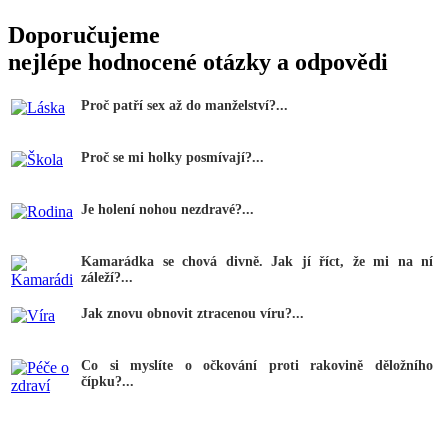
Doporučujeme
nejlépe hodnocené otázky a odpovědi
Proč patří sex až do manželství?...
Proč se mi holky posmívají?...
Je holení nohou nezdravé?...
Kamarádka se chová divně. Jak jí říct, že mi na ní
záleží?...
Jak znovu obnovit ztracenou víru?...
Co si myslíte o očkování proti rakovině děložního
čípku?...