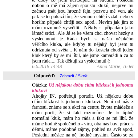
dobou o mě má zájem spoustu kluků, nejprve mi
začnou psát jsou hrozně fajn, pozvou mě ven, ale
pak se to pokazí tím, že semnou chtějí vztah nebo v
horším případě chtějí sex apod.. Nevím jak jim to
mám rozumně vysvětlit.. Někdy si připadám jako
lámač srdcí.. Ale Já se ke všem chci chovat hezky a
vyslechnout je...Ráda bych si našla nějakého
věřícího kluka, ale kdyby tu nějaký byl jsem tu
odriznuta od světa... K nám do kostela chodí jeden
kluk který by se mi líbil, ale jsme kamarádi a za to
jsem ráda.... Tak děkuji za vyslechnutí (:
6.6.2018 14:48
Anna Marie, 16 let
Odpověď:
Otázka:
Už nějakou dobu cítím blízkost k jednomu
klukovi
Ahojky IN, potřebuji poradit. Už nějakou dobu
cítím blízkost k jednomu klukovi. Není od nás z
farnosti, známe se z akcí na centru života mládeže a
mám pocit, že si fakt rozumíme. Je to úplně
normální kluk, mám ho ráda a fakt se mi líbí, že
máme hodně společného - víru, oba nás baví práce s
dětmi, máme podobné zájmy, pohled na svět apod.
Poslední měsíce na něj hodně myslím. Často se za