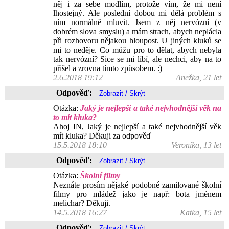
něj i za sebe modlím, protože vím, že mi není
lhostejný. Ale poslední dobou mi dělá problém s
ním normálně mluvit. Jsem z něj nervózní (v
dobrém slova smyslu) a mám strach, abych neplácla
při rozhovoru nějakou hloupost. U jiných kluků se
mi to neděje. Co můžu pro to dělat, abych nebyla
tak nervózní? Sice se mi líbí, ale nechci, aby na to
přišel a zrovna tímto způsobem. :)
2.6.2018 19:12
Anežka, 21 let
Odpověď:
Otázka:
Jaký je nejlepší a také nejvhodnější věk na
to mít kluka?
Ahoj IN, Jaký je nejlepší a také nejvhodnější věk
mít kluka? Děkuji za odpověď
15.5.2018 18:10
Veronika, 13 let
Odpověď:
Otázka:
Školní filmy
Neznáte prosím nějaké podobné zamilované školní
filmy pro mládež jako je např: bota jménem
melichar? Děkuji.
14.5.2018 16:27
Katka, 15 let
Odpověď: