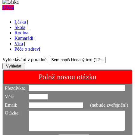
Láska
Láska
|
Škola
|
Rodina
|
Kamarádi
|
Víra
|
Péče o zdraví
Vyhledávání v poradně:
Polož novou otázku
Přezdívka:
Věk:
Email:
(nebude zveřejněn!)
Otázka: