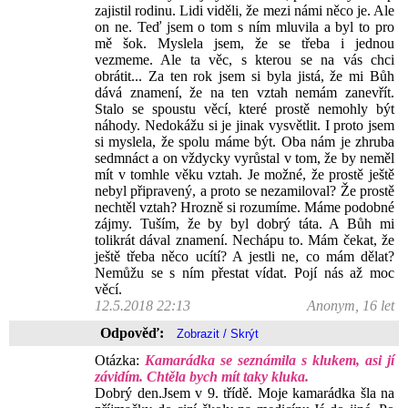
zajistil rodinu. Lidi viděli, že mezi námi něco je. Ale
on ne. Teď jsem o tom s ním mluvila a byl to pro
mě šok. Myslela jsem, že se třeba i jednou
vezmeme. Ale ta věc, s kterou se na vás chci
obrátit... Za ten rok jsem si byla jistá, že mi Bůh
dává znamení, že na ten vztah nemám zanevřít.
Stalo se spoustu věcí, které prostě nemohly být
náhody. Nedokážu si je jinak vysvětlit. I proto jsem
si myslela, že spolu máme být. Oba nám je zhruba
sedmnáct a on vždycky vyrůstal v tom, že by neměl
mít v tomhle věku vztah. Je možné, že prostě ještě
nebyl připravený, a proto se nezamiloval? Že prostě
nechtěl vztah? Hrozně si rozumíme. Máme podobné
zájmy. Tuším, že by byl dobrý táta. A Bůh mi
tolikrát dával znamení. Nechápu to. Mám čekat, že
ještě třeba něco ucítí? A jestli ne, co mám dělat?
Nemůžu se s ním přestat vídat. Pojí nás až moc
věcí.
12.5.2018 22:13
Anonym, 16 let
Odpověď:
Otázka:
Kamarádka se seznámila s klukem, asi jí
závidím. Chtěla bych mít taky kluka.
Dobrý den.Jsem v 9. třídě. Moje kamarádka šla na