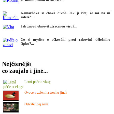
Kamarádka se chová divně. Jak jí říct, že mi na ní
záleží?...
Jak znovu obnovit ztracenou víru?...
Co si myslíte o očkování proti rakovině děložního
čípku?...
Nejčtenější
co zaujalo i jiné...
Letní péče o vlasy
Ovoce a zelenina trochu jinak
Odvahu dej nám