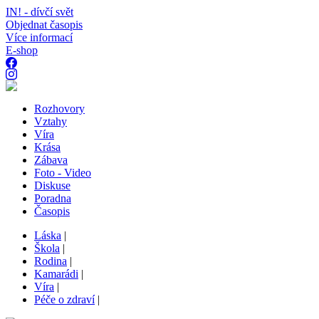
IN! - dívčí svět
Objednat časopis
Více informací
E-shop
Rozhovory
Vztahy
Víra
Krása
Zábava
Foto - Video
Diskuse
Poradna
Časopis
Láska
|
Škola
|
Rodina
|
Kamarádi
|
Víra
|
Péče o zdraví
|