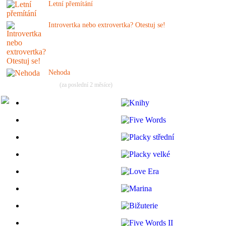
Letní přemítání
Introvertka nebo extrovertka? Otestuj se!
Nehoda
(za poslední 2 měsíce)