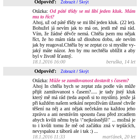
Odpověď:
Otázka:
Od páté třídy se mi líbí jeden kluk. Mám
mu to říct?
Ahoj, už od páté třídy se mi líbí jeden kluk. (22 let).
Bohužel já nevím jak to má on, jestli mě má rád.
Vím, že žádné děvče nemá. Chtěla jsem mu nějak
říct, že ho mám ráda už dlouhou dobu, ale nevím
jak by reagoval.Chtěla by se zeptat co si myslíte vy-
jaký máte názor. Jen by mu nechtěla ublížit a aby
byl v životě šťastný.
18.1.2016 16:00
beruška, 14 let
Odpověď:
Otázka:
Může se zamilovanost dostavit s časem?
Ahoj In chtěla bych se zeptat zda podle vás může
přijít zamilovanost s časem?..... je tady jistý kluk
který mě má rád (teda aspoň si to myslím). jenže já
při každém našem setkání neprožívám úžasné chvíle
těšení na něj a ani nějak nečekám na každou jeho
zprávu a ani nestrávím spoustu času před zrcadlem
abych kvůli němu byla \"nejkrásnější\" ... možná je
to i kvůli tomu že mě od začátku zná v teplácích,
nevyspalou z táborů ale i tak :) ...
18.1.2016 11:33
marťánek, 20 let