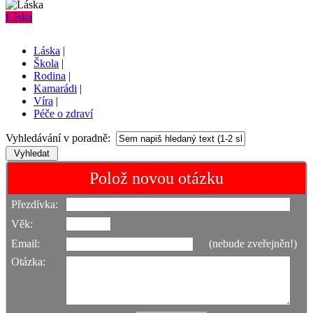
Láska
Láska
|
Škola
|
Rodina
|
Kamarádi
|
Víra
|
Péče o zdraví
Vyhledávání v poradně:
Polož novou otázku
Přezdívka:
Věk:
Email:
(nebude zveřejněn!)
Otázka: