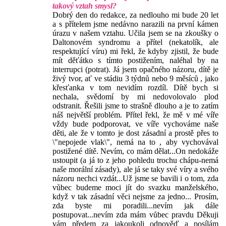
takový vztah smysl?
Dobrý den do redakce, za nedlouho mi bude 20 let
a s přítelem jsme nedávno narazili na první kámen
úrazu v našem vztahu. Učila jsem se na zkoušky o
Daltonovém syndromu a přítel (nekatolík, ale
respektující víru) mi řekl, že kdyby zjistil, že bude
mít děťátko s tímto postižením, naléhal by na
interrupci (potrat). Já jsem opačného názoru, dítě je
živý tvor, ať ve stádiu 3 týdnů nebo 9 měsíců , jako
křesťanka v tom nevidím rozdíl. Dítě bych si
nechala, svědomí by mi nedovolovalo plod
odstranit. Řešili jsme to strašně dlouho a je to zatím
náš největší problém. Přítel řekl, že mě v mé víře
vždy bude podporovat, ve víře vychováme naše
děti, ale že v tomto je dost zásadní a prostě přes to
\"nepojede vlak\", nemá na to , aby vychovával
postižené dítě. Nevím, co mám dělat...On nedokáže
ustoupit (a já to z jeho pohledu trochu chápu-nemá
naše morální zásady), ale já se taky své víry a svého
názoru nechci vzdát...Už jsme se bavili i o tom, zda
vůbec budeme moci jít do svazku manželského,
když v tak zásadní věci nejsme za jedno... Prosím,
zda byste mi poradili...nevím jak dále
postupovat...nevím zda mám vůbec pravdu Děkuji
vám předem za jakoukoli odpověď a posílám