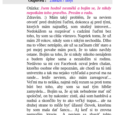
Odpověď:
Otázka:
Jsem hodně nesmělá a bojím se, že nikdy
nepotkám toho pravého. Prosím o radu.
Zdravím. :) Mám taký problém, že sa neviem
otvoriť pred druhými ľuďmi, dokonca aj pred tými,
ktorých mám najradšej, som strašný introvert...
Nedokážem sa rozprávať s cudzími ľuďmi bez
toho, by som sa cítila vtieravo. Napriek tomu, že už
mám 20 rokov, nikdy som s nikým nechodila. Dlho
ma to vôbec netrápilo, ale už sa začínam cítiť staro a
pri mojej povahe mám pocit, že to takto navždy
ostane. Bojím sa toho, že si nikdy nikoho nenájdem
a budem úplne sama a nezaložím si rodinu.
Nedávno sa mi cez Facebook ozval jeden chalan,
ktorého osobne ešte nepoznám, ale chodí na tú istú
univerzitu a tak ma nejako vyhľadal a pozval ma na
rande... lenže neviem, ako mám zareagovať...
Veľmi ma to neláka, najmä môj rozum sa proti tomu
búri bez toho, aby som sa nad tým hlbšie
zamyslela... Bojím sa, že aj tak nebudeme mať nič
spoločné, on by nakoniec zistil, aká som hanblivá a
nudná a skončilo by to ako veľký trapas... ale na
druhej strane to môže byť úžasný človek, ktorému
by som mala dať šancu... Aj keď si to zrovna
nemyslím, ktovie... A neviem sa zbaviť tohto