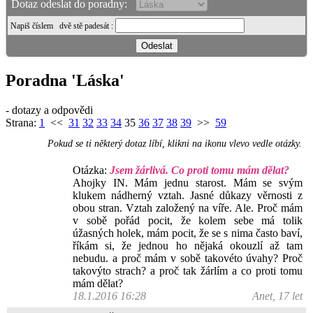
Dotaz odeslat do poradny:
Napiš číslem
dvě stě padesát
:
Poradna 'Láska'
- dotazy a odpovědi
Strana:
1
<<
31
32
33
34
35
36
37
38
39
>>
59
Pokud se ti některý dotaz líbí, klikni na ikonu vlevo vedle otázky.
Otázka:
Jsem žárlivá. Co proti tomu mám dělat?
Ahojky IN. Mám jednu starost. Mám se svým
klukem nádherný vztah. Jasné důkazy věrnosti z
obou stran. Vztah založený na víře. Ale. Proč mám
v sobě pořád pocit, že kolem sebe má tolik
úžasných holek, mám pocit, že se s nima často baví,
říkám si, že jednou ho nějaká okouzlí až tam
nebudu. a proč mám v sobě takovéto úvahy? Proč
takovýto strach? a proč tak žárlím a co proti tomu
mám dělat?
18.1.2016 16:28
Anet, 17 let