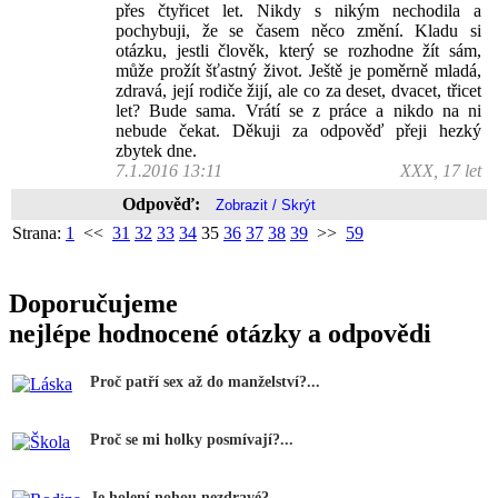
přes čtyřicet let. Nikdy s nikým nechodila a
pochybuji, že se časem něco změní. Kladu si
otázku, jestli člověk, který se rozhodne žít sám,
může prožít šťastný život. Ještě je poměrně mladá,
zdravá, její rodiče žijí, ale co za deset, dvacet, třicet
let? Bude sama. Vrátí se z práce a nikdo na ni
nebude čekat. Děkuji za odpověď přeji hezký
zbytek dne.
7.1.2016 13:11
XXX, 17 let
Odpověď:
Strana:
1
<<
31
32
33
34
35
36
37
38
39
>>
59
Doporučujeme
nejlépe hodnocené otázky a odpovědi
Proč patří sex až do manželství?...
Proč se mi holky posmívají?...
Je holení nohou nezdravé?...