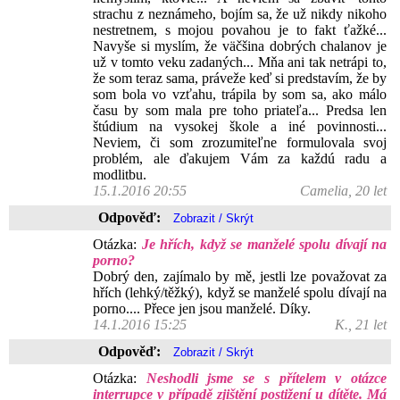
strachu z neznámeho, bojím sa, že už nikdy nikoho
nestretnem, s mojou povahou je to fakt ťažké...
Navyše si myslím, že väčšina dobrých chalanov je
už v tomto veku zadaných... Mňa ani tak netrápi to,
že som teraz sama, práveže keď si predstavím, že by
som bola vo vzťahu, trápila by som sa, ako málo
času by som mala pre toho priateľa... Predsa len
štúdium na vysokej škole a iné povinnosti...
Neviem, či som zrozumiteľne formulovala svoj
problém, ale ďakujem Vám za každú radu a
modlitbu.
15.1.2016 20:55
Camelia, 20 let
Odpověď:
Otázka:
Je hřích, když se manželé spolu dívají na
porno?
Dobrý den, zajímalo by mě, jestli lze považovat za
hřích (lehký/těžký), když se manželé spolu dívají na
porno.... Přece jen jsou manželé. Díky.
14.1.2016 15:25
K., 21 let
Odpověď:
Otázka:
Neshodli jsme se s přítelem v otázce
interrupce v případě zjištění postižení u dítěte. Má