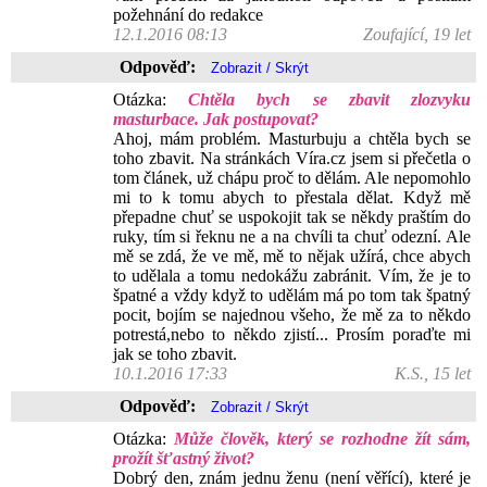
požehnání do redakce
12.1.2016 08:13
Zoufající, 19 let
Odpověď:
Otázka:
Chtěla bych se zbavit zlozvyku
masturbace. Jak postupovat?
Ahoj, mám problém. Masturbuju a chtěla bych se
toho zbavit. Na stránkách Víra.cz jsem si přečetla o
tom článek, už chápu proč to dělám. Ale nepomohlo
mi to k tomu abych to přestala dělat. Když mě
přepadne chuť se uspokojit tak se někdy praštím do
ruky, tím si řeknu ne a na chvíli ta chuť odezní. Ale
mě se zdá, že ve mě, mě to nějak užírá, chce abych
to udělala a tomu nedokážu zabránit. Vím, že je to
špatné a vždy když to udělám má po tom tak špatný
pocit, bojím se najednou všeho, že mě za to někdo
potrestá,nebo to někdo zjistí... Prosím poraďte mi
jak se toho zbavit.
10.1.2016 17:33
K.S., 15 let
Odpověď:
Otázka:
Může člověk, který se rozhodne žít sám,
prožít šťastný život?
Dobrý den, znám jednu ženu (není věřící), které je