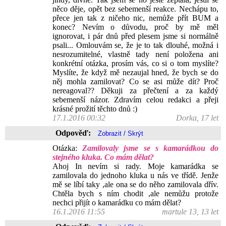
něco děje, opět bez sebemenší reakce. Nechápu to,
přece jen tak z ničeho nic, nemůže přít BUM a
konec? Nevím o důvodu, proč by mě měl
ignorovat, i pár dnů před plesem jsme si normálně
psali... Omlouvám se, že je to tak dlouhé, možná i
nesrozumitelné, vlastně tady není položena ani
konkrétní otázka, prosím vás, co si o tom myslíte?
Myslíte, že když mě nezaujal hned, že bych se do
něj mohla zamilovat? Co se asi může dít? Proč
nereagoval?? Děkuji za přečtení a za každý
sebemenší názor. Zdravím celou redakci a přeji
krásné prožití těchto dnů :)
17.1.2016 00:32
Dorka, 17 let
Odpověď:
Otázka:
Zamilovaly jsme se s kamarádkou do
stejného kluka. Co mám dělat?
Ahoj In nevím si rady. Moje kamarádka se
zamilovala do jednoho kluka u nás ve třídě. Jenže
mě se líbí taky ,ale ona se do něho zamilovala dřív.
Chtěla bych s ním chodit ,ale nemůžu protože
nechci přijít o kamarádku co mám dělat?
16.1.2016 11:55
martule 13, 13 let