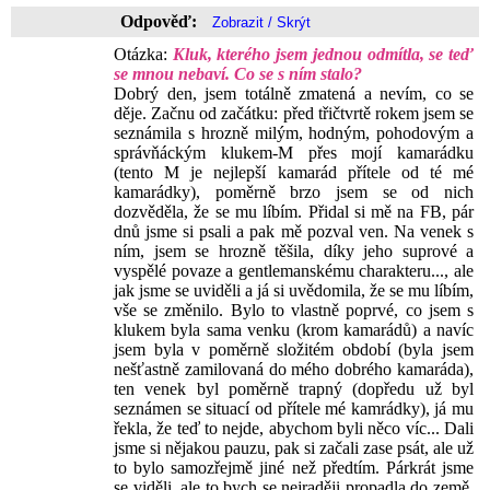
Odpověď:
Otázka:
Kluk, kterého jsem jednou odmítla, se teď
se mnou nebaví. Co se s ním stalo?
Dobrý den, jsem totálně zmatená a nevím, co se
děje. Začnu od začátku: před třičtvrtě rokem jsem se
seznámila s hrozně milým, hodným, pohodovým a
správňáckým klukem-M přes mojí kamarádku
(tento M je nejlepší kamarád přítele od té mé
kamarádky), poměrně brzo jsem se od nich
dozvěděla, že se mu líbím. Přidal si mě na FB, pár
dnů jsme si psali a pak mě pozval ven. Na venek s
ním, jsem se hrozně těšila, díky jeho suprové a
vyspělé povaze a gentlemanskému charakteru..., ale
jak jsme se uviděli a já si uvědomila, že se mu líbím,
vše se změnilo. Bylo to vlastně poprvé, co jsem s
klukem byla sama venku (krom kamarádů) a navíc
jsem byla v poměrně složitém období (byla jsem
nešťastně zamilovaná do mého dobrého kamaráda),
ten venek byl poměrně trapný (dopředu už byl
seznámen se situací od přítele mé kamrádky), já mu
řekla, že teď to nejde, abychom byli něco víc... Dali
jsme si nějakou pauzu, pak si začali zase psát, ale už
to bylo samozřejmě jiné než předtím. Párkrát jsme
se viděli, ale to bych se nejraději propadla do země,