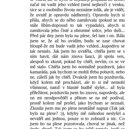
začal mi vadit jeho vzhled (není nejhezčí z venku,
sice se z osobního života neznáme tolik, ale je vidět,
že uvnitř je opravdu nádherný). Opravdu bych si
přála, abych se do něho zamilovala (pokud se mu
stále líbím-doposud to tak vypadalo), abych si
zamilovala jeho čisté a ohromné srdce, jeho duši...
Před pár dny jsem byla na plese, šel tam i on. Bála
jsem se, že až ho uvidím, budu se zase chovat
hloupě-že mi bude vadit jeho vzhled...kupodivu se
tak nestalo. Jak jsem ho uviděla, chtěla jsem se s
ním bavit, dát nám znova šanci, jít spolu ven,
alespoň to zkusit, pokud by chtěl, nevím, co se ve
mě stalo. Chtěla jsem ho normálně pozdravit, jako
kamaráda, pak bychom se mohli třeba pobavit, nebo
ne, záleží jak by chtěl. Dvakrát jsem ho pozdravila,
když kolem mě procházel, ale to si mě nemohl
všimnout, natož v hlasité hudbě slyšet... až byla
příležitost, pozdravila jsem ho znovu, naposledy, ale
on mi neodpověděl a přitom se na mě podíval,
prostě kolem mě prošel, jako bychom se neznali.
Zkusila jsem mu po plese neutrálně napsat (Tak jak
bylo na plese? :)), kdyby mě náhodou neslyšel a
neviděl ani jednou, pouze si to zobrazil a nic. Co
jsem ho na plese pozorovala, choval se jinak, než
jindy, divně. Tak jsem se ho ještě zeptala, jestli se