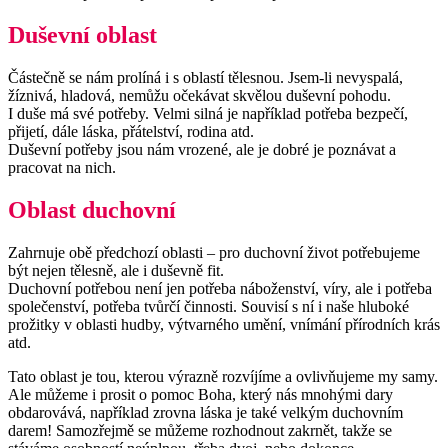
Duševní oblast
Částečně se nám prolíná i s oblastí tělesnou. Jsem-li nevyspalá,
žíznivá, hladová, nemůžu očekávat skvělou duševní pohodu.
I duše má své potřeby. Velmi silná je například potřeba bezpečí,
přijetí, dále láska, přátelství, rodina atd.
Duševní potřeby jsou nám vrozené, ale je dobré je poznávat a
pracovat na nich.
Oblast duchovní
Zahrnuje obě předchozí oblasti – pro duchovní život potřebujeme
být nejen tělesně, ale i duševně fit.
Duchovní potřebou není jen potřeba náboženství, víry, ale i potřeba
společenství, potřeba tvůrčí činnosti. Souvisí s ní i naše hluboké
prožitky v oblasti hudby, výtvarného umění, vnímání přírodních krás
atd.
Tato oblast je tou, kterou výrazně rozvíjíme a ovlivňujeme my samy.
Ale můžeme i prosit o pomoc Boha, který nás mnohými dary
obdarovává, například zrovna láska je také velkým duchovním
darem! Samozřejmě se můžeme rozhodnout zakrnět, takže se