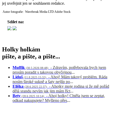
jej uveřejnit jen se souhlasem redakce.
Autor fotografie: Wavebreak Media LTD Adobe Stock
Sdílet na:
Holky holkám
pište, a pište, a pište...
Muffik
- Zdravím, potřebovala bych jsem
(30.5.2026 08:48)
prosím poradit s takovou obyčejnou
...
Liduš
- Ahoj! Mám takový problém. Ráda
(11.8.2025 15:32)
nosím široké sukně a šaty nejlíp po
...
Eliška
- Ahojky moje rodina si že mě pořád
(28.6.2025 22:37)
dělá srandu nevím jak jim mám říct
...
Bety
- Ahoj holky! Chtěla jsem se zeptat,
(28.6.2025 10:14)
odkud nakupujete? Myšleno přes
...