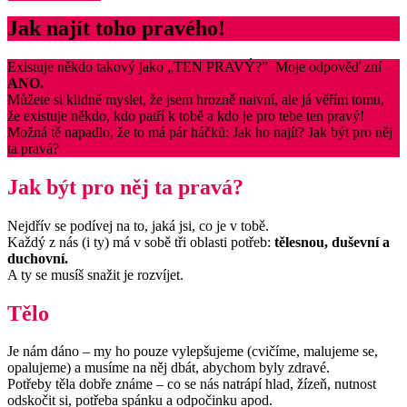
Jak najít toho pravého!
Existuje někdo takový jako „TEN PRAVÝ?” Moje odpověď zní
ANO.
Můžete si klidně myslet, že jsem hrozně naivní, ale já věřím tomu,
že existuje někdo, kdo patří k tobě a kdo je pro tebe ten pravý!
Možná tě napadlo, že to má pár háčků: Jak ho najít? Jak být pro něj
ta pravá?
Jak být pro něj ta pravá?
Nejdřív se podívej na to, jaká jsi, co je v tobě.
Každý z nás (i ty) má v sobě tři oblasti potřeb:
tělesnou, duševní a
duchovní.
A ty se musíš snažit je rozvíjet.
Tělo
Je nám dáno – my ho pouze vylepšujeme (cvičíme, malujeme se,
opalujeme) a musíme na něj dbát, abychom byly zdravé.
Potřeby těla dobře známe – co se nás natrápí hlad, žízeň, nutnost
odskočit si, potřeba spánku a odpočinku apod.