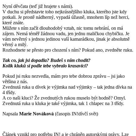
Nyní děvčata (teď již hrajete s námi).
V duchu si představte toho nejkrásnějšího kluka, kterého jste kdy
potkali. Je prostě nádherný, vypadá úžasně, mnohem líp než herci,
které znáte.
Můžete s ním začít dlouhodobý vztah, nic tomu nebrání, on má
zájem. Nemá téměř žádnou vadu, jen jednu maličkou chybičku. Je
vám nevěrný s jednou jedinou vaší kamarádkou, jinak je absolutně
věrný a milý.
Rozhodnete se přesto pro chození s ním? Pokud ano, zvedněte ruku.
Tak co, jak jsi dopadla? Budeš s ním chodit?
Kolik kluků si podle tebe vybralo krasavici?
Pokud jsi ruku nezvedla, mám pro tebe dobrou zprávu – jsi jako
většina z nás.
Zvednutá ruka u dívek je výjimka nad výjimky – tak jedna dívka na
4 třídy.
A co naši kluci? Že zvednutých rukou muselo být hodně? Omyl.
Zvednutá ruka u kluka je také výjimka, tak 1 chlapec na 3 třídy.
Napsala
Marie Nováková
(časopis IN!dívčí svět)
Článek vznikl pro potřebu IN! a je chráněn autorskými právy. Lze