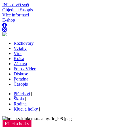
IN! - dívčí svět
Objednat časopis
Více informací
E-shop
Rozhovory
Vztahy
Víra
Krása
Zábava
Foto - Video
Diskuse
Poradna
Časopis
Přátelství
|
Škola
|
Rodina
|
Kluci a holky
|
Kluci a holky