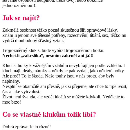
stáváme osobností neúplnou, třeba dvoj, nebo dokonce
jednorozměrnou!!!
Jak se najít?
Zakrnělá osobnost těžko pozná skutečnou šíři opravdové lásky.
Znám-li jenom své tělesné potřeby, rozechvění, líbání, sex, těžko mi
vydrží dlouhodobý šťastný vztah.
Trojrozměrný kluk si bude vybírat trojrozměrnou holku.
Nechci-li „zakrslíka”, nesmím zakrnět ani já!!!
Kluci si holky k vážnějším vztahům nevybírají jen podle vzhledu. I
kluci mají ideály, nároky – někdy je pak vzdají, jako některé holky.
Ale proč? To je škoda. Naše touhy jsou v nás proto, aby byly
naplněny.
Nesplní se okamžitě ani přesně, jak si přejeme, ale chce to trpělivost,
čas a také vytrvalost.
Život není švanda, ale vzdát ideálů se můžete kdykoli. Nedělejte to
moc brzo!
Co se vlastně klukům tolik líbí?
Dobrá zpráva: Je to různé!