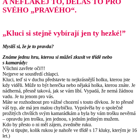
A NEFLÁKEJ TO, DĚLÁŠ TO PRO
SVÉHO „PRAVÉHO“.
„Kluci si stejně vybírají jen ty hezké!”
Myslíš si, že je to pravda?
Známe jednu hru, kterou si můžeš zkusit ve třídě nebo
s kamarády:
Všichni zavřete oči!!!
Nejprve se soustředí chlapci.
Kluci, teď si v duchu představte tu nejkrásnější holku, kterou jste
kdy viděli. Může to být herečka nebo nějaká holka, kterou znáte. Je
nádherná, přesně taková, jak se vám líbí. Vypadá, že nemá žádnou
vadu. Je tu jenom pro vás.
Máte se rozhodnout pro vážné chození s touto dívkou. Je to přesně
váš typ, ale má jen malou chybičku. Vyprávěla by o společně
prožitých chvílích svým kamarádkám a byla by vám trošku nevěrná
– opravdu jen trošku, jen jednou, s jedním jediným mužem.
Kdo by přesto o ni měl zájem, zvedněte ruku.
(Vy si tipujte, kolik rukou je nahoře ve třídě s 17 kluky, kterým je 16
let.)