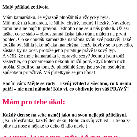
Malý příklad ze života
Mám kamarádku. Je výrazně plnoštíhlá a vždycky byla.
Můj muž má kamaráda, je štíhlý, chytrý, hodný i hezký. Navzdory
tomu ne a ne najít tu pravou. Jednoho dne se u nás potkali. Už asi
tušíte, co se stalo – oboustranná láska jako trám, málem na první
pohled. Co se chudák kamarádka natrápila kvůli své postavě! Také
toužila být štíhlá jako nějaká manekýna. Jenže kdyby se to povedlo,
zůstala by na ocet, protože jeho přitahuje právě takový typ.
A věříš, že moje kamarádka je opravdu sexy? Jednou jsem totiž
zaslechla, co poznamenalo několik mužů poté, když kolem nich
prošla. Shodli se na tom, že plnoštíhlé ženy jsou svým osobitým
způsobem přitažlivé. Má přítelkyně se jim líbila!
Radím vám:
Mějte se rády – i svůj vzhled a všechno, co k němu
patří – nic není náhoda! Kdo ví, co obdivuje ten váš PRAVÝ!
Mám pro tebe úkol:
Každý den se na sebe usměj jako na svou nejlepší přítelkyni.
(Jsi-li křesťanka, každý den děkuj Bohu za svůj vzhled – i třeba za
pihy na nose a nějaké to deko či kilo navíc.)