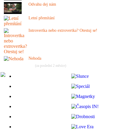
Odvahu dej nám
Letní přemítání
Introvertka nebo extrovertka? Otestuj se!
Nehoda
(za poslední 2 měsíce)