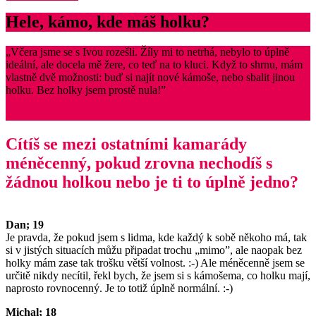
Hele, kámo, kde máš holku?
„Včera jsme se s Ivou rozešli. Žíly mi to netrhá, nebylo to úplně
ideální, ale docela mě žere, co teď na to kluci. Když to shrnu, mám
vlastně dvě možnosti: buď si najít nové kámoše, nebo sbalit jinou
holku. Bez holky jsem prostě nula!”
Cítíš se mezi ostatními kamarády
méněcenný, pokud zrovna nechodíš s
žádnou holkou nebo je ti to úplně jedno?
Dan; 19
Je pravda, že pokud jsem s lidma, kde každý k sobě někoho má, tak
si v jistých situacích můžu připadat trochu „mimo”, ale naopak bez
holky mám zase tak trošku větší volnost. :-) Ale méněcenně jsem se
určitě nikdy necítil, řekl bych, že jsem si s kámošema, co holku mají,
naprosto rovnocenný. Je to totiž úplně normální. :-)
Michal; 18