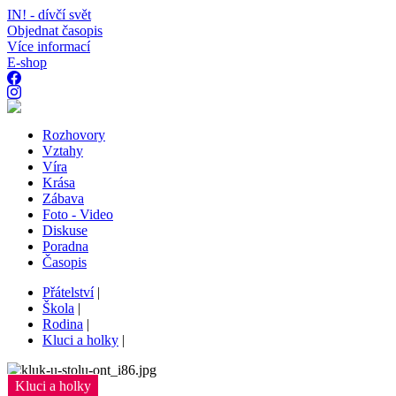
IN! - dívčí svět
Objednat časopis
Více informací
E-shop
Rozhovory
Vztahy
Víra
Krása
Zábava
Foto - Video
Diskuse
Poradna
Časopis
Přátelství
|
Škola
|
Rodina
|
Kluci a holky
|
Kluci a holky