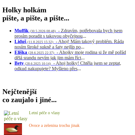
Holky holkám
pište, a pište, a pište...
Muffik
- Zdravím, potřebovala bych jsem
(30.5.2026 08:48)
prosím poradit s takovou obyčejnou
...
Liduš
- Ahoj! Mám takový problém. Ráda
(11.8.2025 15:32)
nosím široké sukně a šaty nejlíp po
...
Eliška
- Ahojky moje rodina si že mě pořád
(28.6.2025 22:37)
dělá srandu nevím jak jim mám říct
...
Bety
- Ahoj holky! Chtěla jsem se zeptat,
(28.6.2025 10:14)
odkud nakupujete? Myšleno přes
...
Nejčtenější
co zaujalo i jiné...
Letní péče o vlasy
Ovoce a zelenina trochu jinak