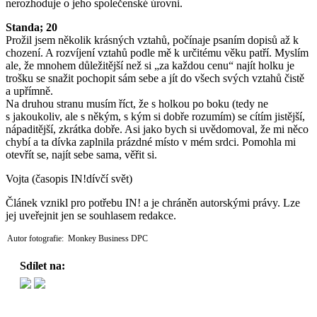
nerozhoduje o jeho společenské úrovni.
Standa; 20
Prožil jsem několik krásných vztahů, počínaje psaním dopisů až k
chození. A rozvíjení vztahů podle mě k určitému věku patří. Myslím
ale, že mnohem důležitější než si „za každou cenu“ najít holku je
trošku se snažit pochopit sám sebe a jít do všech svých vztahů čistě
a upřímně.
Na druhou stranu musím říct, že s holkou po boku (tedy ne
s jakoukoliv, ale s někým, s kým si dobře rozumím) se cítím jistější,
nápaditější, zkrátka dobře. Asi jako bych si uvědomoval, že mi něco
chybí a ta dívka zaplnila prázdné místo v mém srdci. Pomohla mi
otevřít se, najít sebe sama, věřit si.
Vojta (časopis IN!dívčí svět)
Článek vznikl pro potřebu IN! a je chráněn autorskými právy. Lze
jej uveřejnit jen se souhlasem redakce.
Autor fotografie: Monkey Business DPC
Sdílet na: