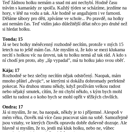
Teď žádnou holku nemám a snad mi ani nechybí. Hodně času
trávím s kamarády ze spolča. Každý týden se scházíme, jezdíme na
hory, v létě na vodu a tak. Ale hodně se angažujem i ve farnosti.
Děláme tábory pro děti, zpíváme ve schole... Po pravdě, na holky
ani nemám čas. Teď vidím jako důležitější dělat něco pro druhé než
si hledat holku.
Tonda; 15
Já se bez holky méněcenný rozhodně necítím, protože v mých 15
letech na to ještě mám čas. Ale myslím si, že kdo se mezi klukama
necítí s holkou víc na úrovni, tak tu holku nemá až tak rád. A kdo s
ní chodí jen proto, aby „líp vypadal”, má tu holku jako svou oběť.
Kája; 17
Rozhodně se bez slečny necítím nějak odstrčený. Naopak, mám
mnoho přátel „dvojic“, se kterými si dokážu dohromady perfektně
pokecat. Na druhou stranu někdy, když prožívám velkou radost
nebo nějaký smutek, cítím, že mi chybí někdo, s kým bych mohl
sdílet tu radost a o koho bych se mohl opřít v těžkých chvílích.
Ondra; 17
Já si myslím, že ne, ba naopak, někdy je to i příjemné. Alespoň v
mém věku, člověk má více času pracovat sám na sobě. Samozřejmě
jsou vztahy, ve kterých člověk opravdu dobře duševně dozraje. Ale
hlavně si myslím, že to, jestli má kluk holku, nebo ne, vůbec