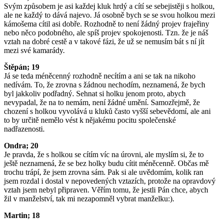
Svým způsobem je asi každej kluk hrdý a cítí se sebejistěji s holkou,
ale ne každý to dává najevo. Já osobně bych se se svou holkou mezi
kámošema cítil asi dobře. Rozhodně to není žádný projev frajeřiny
nebo něco podobného, ale spíš projev spokojenosti. Tzn. že je náš
vztah na dobré cestě a v takové fázi, že už se nemusím bát s ní jít
mezi své kamarády.
Štěpán; 19
Já se teda méněcenný rozhodně necítím a ani se tak na nikoho
nedívám. To, že zrovna s žádnou nechodím, neznamená, že bych
byl jakkoliv podřadný. Sehnat si holku jenom proto, abych
nevypadal, že na to nemám, není žádné umění. Samozřejmě, že
chození s holkou vyvolává u kluků často vyšší sebevědomí, ale ani
to by určitě nemělo vést k nějakému pocitu společenské
nadřazenosti.
Ondra; 20
Je pravda, že s holkou se cítím víc na úrovni, ale myslím si, že to
ještě neznamená, že se bez holky budu cítit méněcenně. Občas mě
trochu trápí, že jsem zrovna sám. Pak si ale uvědomím, kolik ran
jsem rozdal i dostal v nepovedených vztazích, protože na opravdový
vztah jsem nebyl připraven. Věřím tomu, že jestli Pán chce, abych
žil v manželství, tak mi nezapomněl vybrat manželku:).
Martin; 18