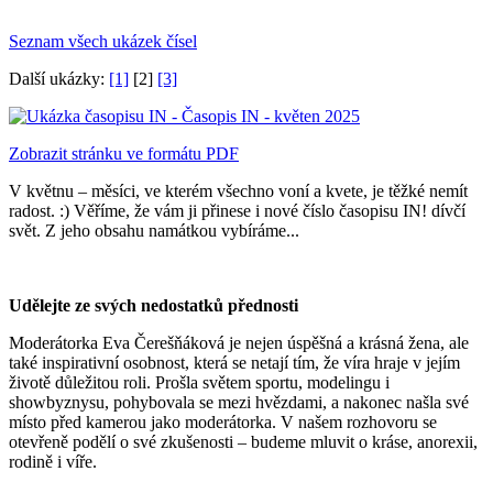
Seznam všech ukázek čísel
Další ukázky:
[1]
[2]
[3]
Zobrazit stránku ve formátu PDF
V květnu – měsíci, ve kterém všechno voní a kvete, je těžké nemít
radost. :) Věříme, že vám ji přinese i nové číslo časopisu IN! dívčí
svět. Z jeho obsahu namátkou vybíráme...
Udělejte ze svých nedostatků přednosti
Moderátorka Eva Čerešňáková je nejen úspěšná a krásná žena, ale
také inspirativní osobnost, která se netají tím, že víra hraje v jejím
životě důležitou roli. Prošla světem sportu, modelingu i
showbyznysu, pohybovala se mezi hvězdami, a nakonec našla své
místo před kamerou jako moderátorka. V našem rozhovoru se
otevřeně podělí o své zkušenosti – budeme mluvit o kráse, anorexii,
rodině i víře.