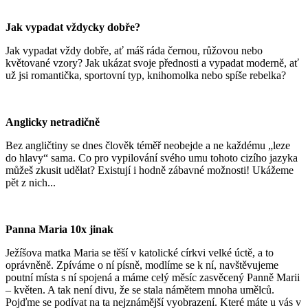
Jak vypadat vždycky dobře?
Jak vypadat vždy dobře, ať máš ráda černou, růžovou nebo
květované vzory? Jak ukázat svoje přednosti a vypadat moderně, ať
už jsi romantička, sportovní typ, knihomolka nebo spíše rebelka?
Anglicky netradičně
Bez angličtiny se dnes člověk téměř neobejde a ne každému „leze
do hlavy“ sama. Co pro vypilování svého umu tohoto cizího jazyka
můžeš zkusit udělat? Existují i hodně zábavné možnosti! Ukážeme
pět z nich...
Panna Maria 10x jinak
Ježíšova matka Maria se těší v katolické církvi velké úctě, a to
oprávněně. Zpíváme o ní písně, modlíme se k ní, navštěvujeme
poutní místa s ní spojená a máme celý měsíc zasvěcený Panně Marii
– květen. A tak není divu, že se stala námětem mnoha umělců.
Pojďme se podívat na ta nejznámější vyobrazení. Které máte u vás v