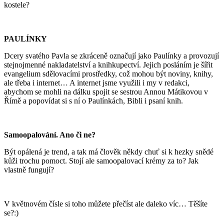
kostele?
PAULÍNKY
Dcery svatého Pavla se zkráceně označují jako Paulínky a provozují
stejnojmenné nakladatelství a knihkupectví. Jejich posláním je šířit
evangelium sdělovacími prostředky, což mohou být noviny, knihy,
ale třeba i internet… A internet jsme využili i my v redakci,
abychom se mohli na dálku spojit se sestrou Annou Mátikovou v
Římě a popovídat si s ní o Paulínkách, Bibli i psaní knih.
Samoopalování. Ano či ne?
Být opálená je trend, a tak má člověk někdy chuť si k hezky snědé
kůži trochu pomoct. Stojí ale samoopalovací krémy za to? Jak
vlastně fungují?
V květnovém čísle si toho můžete přečíst ale daleko víc… Těšíte
se?:)