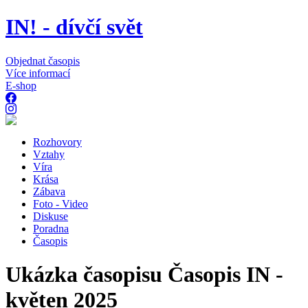
IN! - dívčí svět
Objednat časopis
Více informací
E-shop
Rozhovory
Vztahy
Víra
Krása
Zábava
Foto - Video
Diskuse
Poradna
Časopis
Ukázka časopisu Časopis IN -
květen 2025