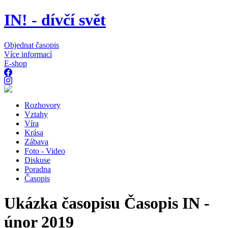
IN! - dívčí svět
Objednat časopis
Více informací
E-shop
Rozhovory
Vztahy
Víra
Krása
Zábava
Foto - Video
Diskuse
Poradna
Časopis
Ukázka časopisu Časopis IN -
únor 2019