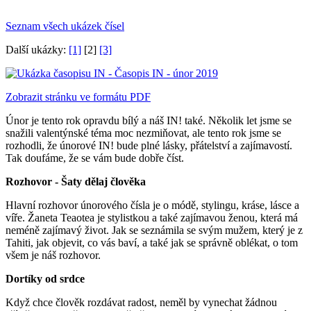
Seznam všech ukázek čísel
Další ukázky:
[1]
[2]
[3]
Zobrazit stránku ve formátu PDF
Únor je tento rok opravdu bílý a náš IN! také. Několik let jsme se
snažili valentýnské téma moc nezmiňovat, ale tento rok jsme se
rozhodli, že únorové IN! bude plné lásky, přátelství a zajímavostí.
Tak doufáme, že se vám bude dobře číst.
Rozhovor - Šaty dělaj člověka
Hlavní rozhovor únorového čísla je o módě, stylingu, kráse, lásce a
víře. Žaneta Teaotea je stylistkou a také zajímavou ženou, která má
neméně zajímavý život. Jak se seznámila se svým mužem, který je z
Tahiti, jak objevit, co vás baví, a také jak se správně oblékat, o tom
všem je náš rozhovor.
Dortíky od srdce
Když chce člověk rozdávat radost, neměl by vynechat žádnou