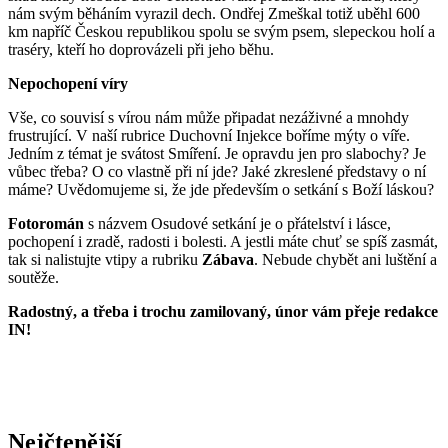
nám svým běháním vyrazil dech. Ondřej Zmeškal totiž uběhl 600
km napříč Českou republikou spolu se svým psem, slepeckou holí a
traséry, kteří ho doprovázeli při jeho běhu.
Nepochopení víry
Vše, co souvisí s vírou nám může připadat nezáživné a mnohdy
frustrující. V naší rubrice Duchovní Injekce boříme mýty o víře.
Jedním z témat je svátost Smíření. Je opravdu jen pro slabochy? Je
vůbec třeba? O co vlastně při ní jde? Jaké zkreslené představy o ní
máme? Uvědomujeme si, že jde především o setkání s Boží láskou?
Fotoromán
s názvem Osudové setkání je o přátelství i lásce,
pochopení i zradě, radosti i bolesti. A jestli máte chuť se spíš zasmát,
tak si nalistujte vtipy a rubriku
Zábava
. Nebude chybět ani luštění a
soutěže.
Radostný, a třeba i trochu zamilovaný, únor vám přeje redakce
IN!
Nejčtenější