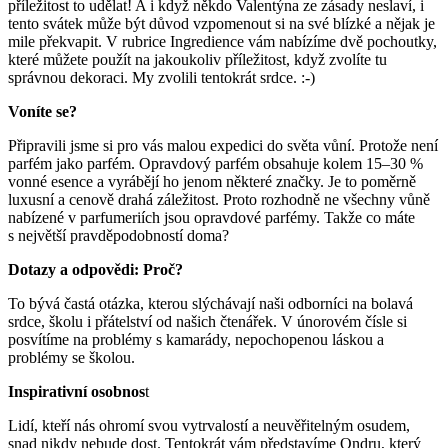
příležitost to udělat! A i když někdo Valentýna ze zásady neslaví, i
tento svátek může být důvod vzpomenout si na své blízké a nějak je
mile překvapit. V rubrice Ingredience vám nabízíme dvě pochoutky,
které můžete použít na jakoukoliv příležitost, když zvolíte tu
správnou dekoraci. My zvolili tentokrát srdce. :-)
Voníte se?
Připravili jsme si pro vás malou expedici do světa vůní. Protože není
parfém jako parfém. Opravdový parfém obsahuje kolem 15–30 %
vonné esence a vyrábějí ho jenom některé značky. Je to poměrně
luxusní a cenově drahá záležitost. Proto rozhodně ne všechny vůně
nabízené v parfumeriích jsou opravdové parfémy. Takže co máte
s největší pravděpodobností doma?
Dotazy a odpovědi: Proč?
To bývá častá otázka, kterou slýchávají naši odborníci na bolavá
srdce, školu i přátelství od našich čtenářek. V únorovém čísle si
posvítíme na problémy s kamarády, nepochopenou láskou a
problémy se školou.
Inspirativní osobnos
t
Lidí, kteří nás ohromí svou vytrvalostí a neuvěřitelným osudem,
snad nikdy nebude dost. Tentokrát vám představíme Ondru, který