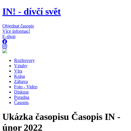
IN! - dívčí svět
Objednat časopis
Více informací
E-shop
Rozhovory
Vztahy
Víra
Krása
Zábava
Foto - Video
Diskuse
Poradna
Časopis
Ukázka časopisu Časopis IN -
únor 2022