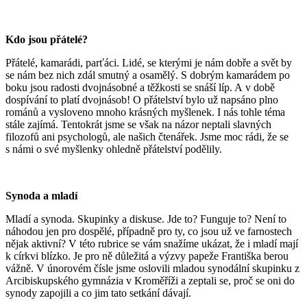
Kdo jsou přátelé?
Přátelé, kamarádi, parťáci. Lidé, se kterými je nám dobře a svět by
se nám bez nich zdál smutný a osamělý. S dobrým kamarádem po
boku jsou radosti dvojnásobné a těžkosti se snáší líp. A v době
dospívání to platí dvojnásob! O přátelství bylo už napsáno plno
románů a vysloveno mnoho krásných myšlenek. I nás tohle téma
stále zajímá. Tentokrát jsme se však na názor neptali slavných
filozofů ani psychologů, ale našich čtenářek. Jsme moc rádi, že se
s námi o své myšlenky ohledně přátelství podělily.
Synoda a mladí
Mladí a synoda. Skupinky a diskuse. Jde to? Funguje to? Není to
náhodou jen pro dospělé, případně pro ty, co jsou už ve farnostech
nějak aktivní? V této rubrice se vám snažíme ukázat, že i mladí mají
k církvi blízko. Je pro ně důležitá a výzvy papeže Františka berou
vážně. V únorovém čísle jsme oslovili mladou synodální skupinku z
Arcibiskupského gymnázia v Kroměříži a zeptali se, proč se oni do
synody zapojili a co jim tato setkání dávají.