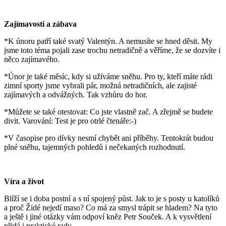
Zajímavosti a zábava
*K únoru patří také svatý Valentýn. A nemusíte se hned děsit. My
jsme toto téma pojali zase trochu netradičně a věříme, že se dozvíte i
něco zajímavého.
*Únor je také měsíc, kdy si užíváme sněhu. Pro ty, kteří máte rádi
zimní sporty jsme vybrali pár, možná netradičních, ale zajisté
zajímavých a odvážných. Tak vzhůru do hor.
*Můžete se také otestovat: Co jste vlastně zač. A zřejmě se budete
divit. Varování: Test je pro otrlé čtenáře:-)
*V časopise pro dívky nesmí chybět ani příběhy. Tentokrát budou
plné sněhu, tajemných pohledů i nečekaných rozhodnutí.
Víra a život
Blíží se i doba postní a s ní spojený půst. Jak to je s posty u katolíků
a proč Židé nejedí maso? Co má za smysl trápit se hladem? Na tyto
a ještě i jiné otázky vám odpoví kněz Petr Souček. A k vysvětlení
přidá i praktické rady.