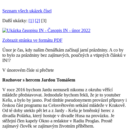
Seznam všech ukázek čísel
Další ukázky:
[1]
[2]
[3]
Zobrazit stránku ve formátu PDF
Únor je čas, kdy našim čtenářkám začínají jarní prázdniny. A co by
to bylo za prázdniny bez zajímavých, poučných a vtipných článků v
IN!?
V únorovém čísle si přečtete
Rozhovor s hercem Jardou Tomášem
V roce 2016 bychom Jardu nemuseli nikomu z okruhu věřící
mládeže představovat. Jednoduše bychom řekli, že je to youtuber
Kešu, a bylo by jasno. Pod tímhle pseudonymem provázel přípravy i
českou část programu na Celosvětovém setkání mládeže v Krakově.
Od té doby uteklo pět let a z Jardy - Kešu je brněnský herec z
divadla Polárka, který hostuje v divadle Husa na provázku. Je
stěžejní člen kapely Okno a redaktor v Radiu Proglas. Prostě
zajímavý člověk se zajímavým životním příběhem.