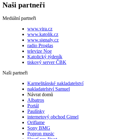
Naši partneři
Mediální partneři
www.vira.cz
www.katolik.cz
www.signaly.cz
radio Proglas
televize Noe
Katolický týdeník
tiskový server ČBK
Naši partneři
Karmelitánské nakladatelství
nakladatelství Samuel
Návrat domů
Albatros
Portál
Paulínky
internetový obchod Gimel
Oriflame
Sony BMG
Popron music