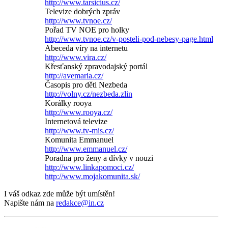
http://www.tarsicius.cz/
Televize dobrých zpráv
http://www.tvnoe.cz/
Pořad TV NOE pro holky
http://www.tvnoe.cz/v-posteli-pod-nebesy-page.html
Abeceda víry na internetu
http://www.vira.cz/
Křesťanský zpravodajský portál
http://avemaria.cz/
Časopis pro děti Nezbeda
http://volny.cz/nezbeda.zlin
Korálky rooya
http://www.rooya.cz/
Internetová televize
http://www.tv-mis.cz/
Komunita Emmanuel
http://www.emmanuel.cz/
Poradna pro ženy a dívky v nouzi
http://www.linkapomoci.cz/
http://www.mojakomunita.sk/
I váš odkaz zde může být umístěn!
Napište nám na
redakce@in.cz