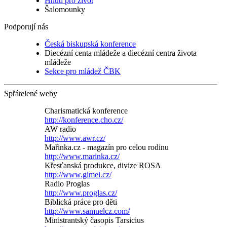
Hnutí pro život
Šalomounky
Podporují nás
Česká biskupská konference
Diecézní centa mládeže a diecézní centra života
mládeže
Sekce pro mládež ČBK
Spřátelené weby
Charismatická konference
http://konference.cho.cz/
AW radio
http://www.awr.cz/
Mařinka.cz - magazín pro celou rodinu
http://www.marinka.cz/
Křesťanská produkce, divize ROSA
http://www.gimel.cz/
Radio Proglas
http://www.proglas.cz/
Biblická práce pro děti
http://www.samuelcz.com/
Ministrantský časopis Tarsicius