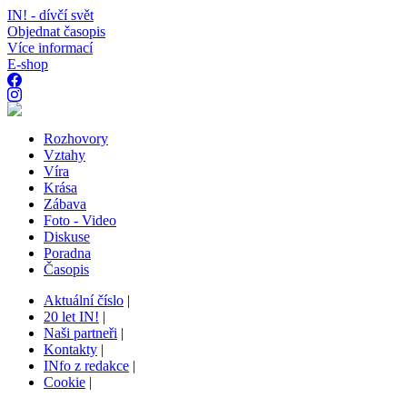
IN! - dívčí svět
Objednat časopis
Více informací
E-shop
Rozhovory
Vztahy
Víra
Krása
Zábava
Foto - Video
Diskuse
Poradna
Časopis
Aktuální číslo
|
20 let IN!
|
Naši partneři
|
Kontakty
|
INfo z redakce
|
Cookie
|