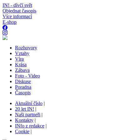
IN! - dívčí svět
Objednat časopis
Více informací
E-shop
Rozhovory
Vztahy
Víra
Krása
Zábava
Foto - Video
Diskuse
Poradna
Časopis
Aktuální číslo
|
20 let IN!
|
Naši partneři
|
Kontakty
|
INfo z redakce
|
Cookie
|