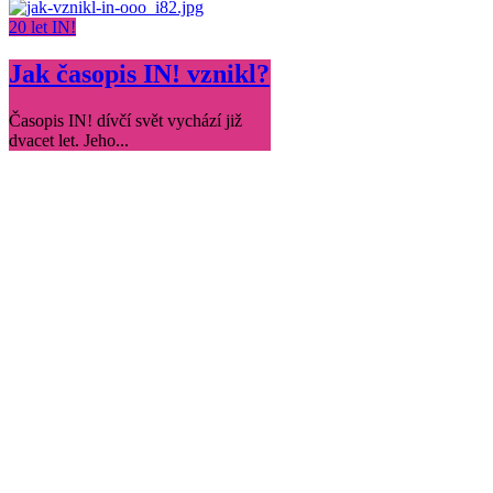
20 let IN!
Jak časopis IN! vznikl?
Časopis IN! dívčí svět vychází již
dvacet let. Jeho...