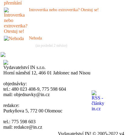
Introvertka nebo extrovertka? Otestuj se!
Nehoda
(za poslední 2 měsíce)
Vydavatelství IN s.r.o.
Horní náměstí 12, 466 01 Jablonec nad Nisou
objednávky:
tel.: 480 023 408-9, 775 598 604
mail: objednavky@in.cz
redakce:
Purkyňova 5, 772 00 Olomouc
tel.: 775 598 603
mail: redakce@in.cz
Vydavatelství IN! © 2005-2022 v4