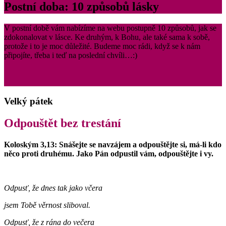
Postní doba: 10 způsobů lásky
V postní době vám nabízíme na webu postupně 10 způsobů, jak se
zdokonalovat v lásce. Ke druhým, k Bohu, ale také sama k sobě,
protože i to je moc důležité. Budeme moc rádi, když se k nám
připojíte, třeba i teď na poslední chvíli…:)
Velký pátek
Odpouštět bez trestání
Koloským 3,13: Snášejte se navzájem a odpouštějte si, má-li kdo
něco proti druhému. Jako Pán odpustil vám, odpouštějte i vy.
Odpusť, že dnes tak jako včera
jsem Tobě věrnost sliboval.
Odpusť, že z rána do večera