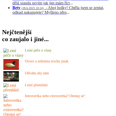
dělá srandu nevím jak jim mám říct
...
Bety
- Ahoj holky! Chtěla jsem se zeptat,
(28.6.2025 10:14)
odkud nakupujete? Myšleno přes
...
Nejčtenější
co zaujalo i jiné...
Letní péče o vlasy
Ovoce a zelenina trochu jinak
Odvahu dej nám
Letní přemítání
Introvertka nebo extrovertka? Otestuj se!