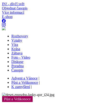
IN! - dívčí svět
Objednat časopis
Více informací
E-shop
Rozhovory
Vztahy
Víra
Krása
Zábava
Foto - Video
Diskuse
Poradna
Časopis
Advent a Vánoce
|
Půst a Velikonoce
|
K zamyšlení
|
Půst a Velikonoce