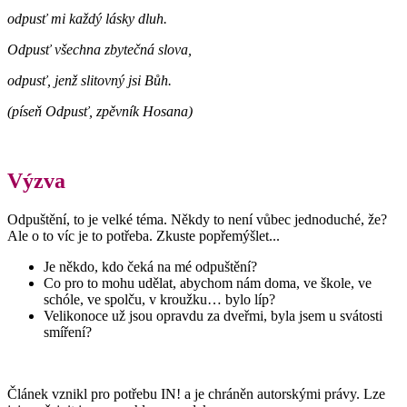
odpusť mi každý lásky dluh.
Odpusť všechna zbytečná slova,
odpusť, jenž slitovný jsi Bůh.
(píseň Odpusť, zpěvník Hosana)
Výzva
Odpuštění, to je velké téma. Někdy to není vůbec jednoduché, že?
Ale o to víc je to potřeba. Zkuste popřemýšlet...
Je někdo, kdo čeká na mé odpuštění?
Co pro to mohu udělat, abychom nám doma, ve škole, ve
schóle, ve spolču, v kroužku… bylo líp?
Velikonoce už jsou opravdu za dveřmi, byla jsem u svátosti
smíření?
Článek vznikl pro potřebu IN! a je chráněn autorskými právy. Lze