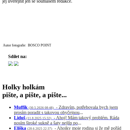
jej uveřejnit jen se souhlasem redakce.
Autor fotografie: BOSCO POINT
Sdílet na:
Holky holkám
pište, a pište, a pište...
Muffik
- Zdravím, potřebovala bych jsem
(30.5.2026 08:48)
prosím poradit s takovou obyčejnou
...
Liduš
- Ahoj! Mám takový problém. Ráda
(11.8.2025 15:32)
nosím široké sukně a šaty nejlíp po
...
Eliška
- Ahojky moje rodina si že mě pořád
(28.6.2025 22:37)