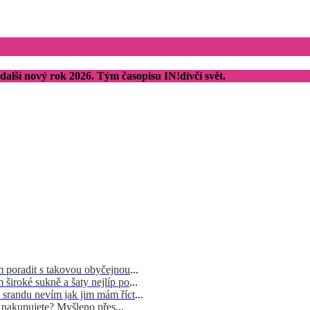
alší nový rok 2026. Tým časopisu IN!dívčí svět.
m poradit s takovou obyčejnou
...
široké sukně a šaty nejlíp po
...
 srandu nevím jak jim mám říct
...
d nakupujete? Myšleno přes
...