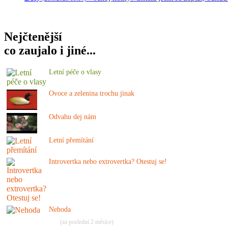
Nejčtenější
co zaujalo i jiné...
Letní péče o vlasy
Ovoce a zelenina trochu jinak
Odvahu dej nám
Letní přemítání
Introvertka nebo extrovertka? Otestuj se!
Nehoda
(za poslední 2 měsíce)