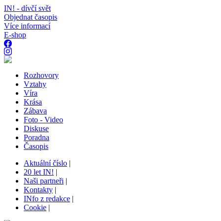
IN! - dívčí svět
Objednat časopis
Více informací
E-shop
Rozhovory
Vztahy
Víra
Krása
Zábava
Foto - Video
Diskuse
Poradna
Časopis
Aktuální číslo
|
20 let IN!
|
Naši partneři
|
Kontakty
|
INfo z redakce
|
Cookie
|