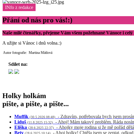
INfo z redakce
Přání od nás pro vás!:)
Naše milé čtenářky, přejeme Vám všem požehnané Vánoce i celý d
A užijte si Vánoc i dnů volna.:)
Autor fotografie: Martina Mátlová
Sdílet na:
Holky holkám
pište, a pište, a pište...
Muffik
- Zdravím, potřebovala bych jsem prosí
(30.5.2026 08:48)
Liduš
- Ahoj! Mám takový problém. Ráda nosím 
(11.8.2025 15:32)
Eliška
- Ahojky moje rodina si že mě pořád dělá
(28.6.2025 22:37)
Bety
- Ahoj holky! Chtěla jsem se zeptat, odku
(28.6.2025 10:14)