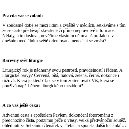
Pravda vás osvobodí
V současné době se mezi lidmi a zvláště v médiích, setkáváme s tím,
že se často předávají zkreslené či přímo nepravdivé informace.
Někdy, a to doslova, nevěříme vlastním očím a uším. Jak se v
dnešním mediálním světě orientovat a nenechat se zmást?
Barevný svět liturgie
Liturgický rok je nádherný svou pestrostí, pravidelností i řádem. A
liturgické barvy? Červená, bílá, fialová, zelená, černá, dokonce i
růžová. Která je která? Jak se v tom zorientovat? Víš, která se
používá např. během liturgického mezidobí?
A co vás ještě čeká?
Adventní cesta s apoštolem Pavlem, dokončení fotorománu z
předchozího čísla, podzimní péče o vlasy, velká předvánoční soutěž,
ohlédnutí za Setkáním čtenářek v Třebíci a spousta dalších článků…