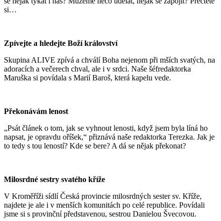
se nějak týkat i nás? Můžeme něco udělat, nějak se zapojit? Přečtěte
si…
Zpívejte a hledejte Boží království
Skupina ALIVE zpívá a chválí Boha nejenom při mších svatých, na
adoracích a večerech chval, ale i v srdci. Naše šéfredaktorka
Maruška si povídala s Marií Baroš, která kapelu vede.
Překonávám lenost
„Psát článek o tom, jak se vyhnout lenosti, když jsem byla líná ho
napsat, je opravdu oříšek,“ přiznává naše redaktorka Terezka. Jak je
to tedy s tou leností? Kde se bere? A dá se nějak překonat?
Milosrdné sestry svatého kříže
V Kroměříži sídlí Česká provincie milosrdných sester sv. Kříže,
najdete je ale i v menších komunitách po celé republice. Povídali
jsme si s provinční představenou, sestrou Danielou Švecovou.