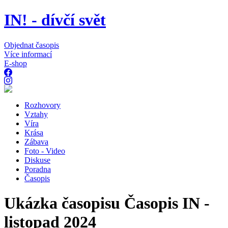
IN! - dívčí svět
Objednat časopis
Více informací
E-shop
Rozhovory
Vztahy
Víra
Krása
Zábava
Foto - Video
Diskuse
Poradna
Časopis
Ukázka časopisu Časopis IN -
listopad 2024