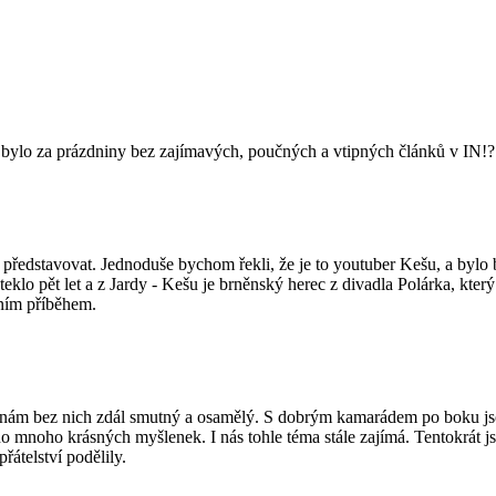
to bylo za prázdniny bez zajímavých, poučných a vtipných článků v IN!?
ředstavovat. Jednoduše bychom řekli, že je to youtuber Kešu, a bylo 
o pět let a z Jardy - Kešu je brněnský herec z divadla Polárka, který
tním příběhem.
se nám bez nich zdál smutný a osamělý. S dobrým kamarádem po boku jsou
o mnoho krásných myšlenek. I nás tohle téma stále zajímá. Tentokrát js
řátelství podělily.