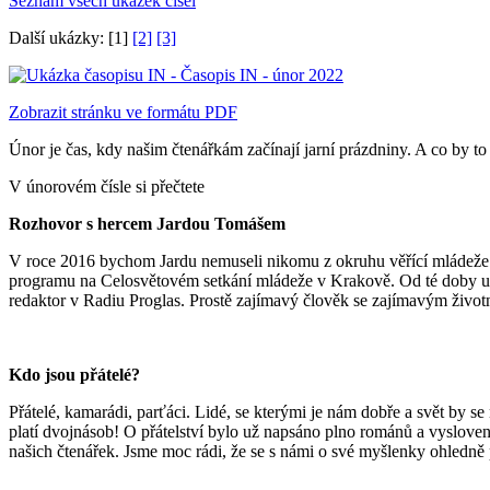
Seznam všech ukázek čísel
Další ukázky: [1]
[2]
[3]
Zobrazit stránku ve formátu PDF
Únor je čas, kdy našim čtenářkám začínají jarní prázdniny. A co by 
V únorovém čísle si přečtete
Rozhovor s hercem Jardou Tomášem
V roce 2016 bychom Jardu nemuseli nikomu z okruhu věřící mládeže p
programu na Celosvětovém setkání mládeže v Krakově. Od té doby utekl
redaktor v Radiu Proglas. Prostě zajímavý člověk se zajímavým živo
Kdo jsou přátelé?
Přátelé, kamarádi, parťáci. Lidé, se kterými je nám dobře a svět by 
platí dvojnásob! O přátelství bylo už napsáno plno románů a vysloven
našich čtenářek. Jsme moc rádi, že se s námi o své myšlenky ohledně p