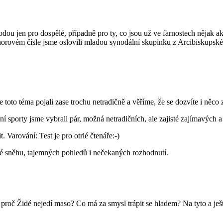
ou jen pro dospělé, případně pro ty, co jsou už ve farnostech nějak akt
norovém čísle jsme oslovili mladou synodální skupinku z Arcibiskupskéh
 toto téma pojali zase trochu netradičně a věříme, že se dozvíte i něco
mní sporty jsme vybrali pár, možná netradičních, ale zajisté zajímavých
. Varování: Test je pro otrlé čtenáře:-)
né sněhu, tajemných pohledů i nečekaných rozhodnutí.
ů a proč Židé nejedí maso? Co má za smysl trápit se hladem? Na tyto a je