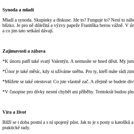
Synoda a mladí
Mladí a synoda. Skupinky a diskuse. Jde to? Funguje to? Není to náhod
blízko. Je pro ně důležitá a výzvy papeže Františka berou vážně. V ú
a co jim tato setkání dávají.
Zajímavosti a zábava
*K únoru patří také svatý Valentýn. A nemusíte se hned děsit. My jsme
*Únor je také měsíc, kdy si užíváme sněhu. Pro ty, kteří máte rádi zi
*Můžete se také otestovat: Co jste vlastně zač. A zřejmě se budete divit
*V časopise pro dívky nesmí chybět ani příběhy. Tentokrát budou pl
Víra a život
Blíží se i doba postní a s ní spojený půst. Jak to je s posty u katolík
praktické rady.