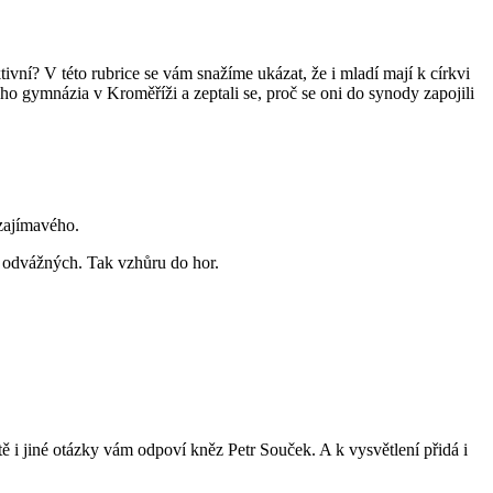
ivní? V této rubrice se vám snažíme ukázat, že i mladí mají k církvi
o gymnázia v Kroměříži a zeptali se, proč se oni do synody zapojili
 zajímavého.
 a odvážných. Tak vzhůru do hor.
ště i jiné otázky vám odpoví kněz Petr Souček. A k vysvětlení přidá i