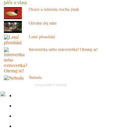
Ovoce a zelenina trochu jinak
Odvahu dej nám
Letní přemítání
Introvertka nebo extrovertka? Otestuj se!
Nehoda
(za poslední 2 měsíce)