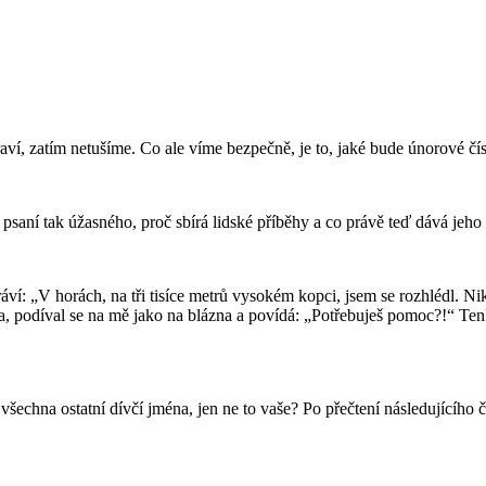
raví, zatím netušíme. Co ale víme bezpečně, je to, jaké bude únorové čís
psaní tak úžasného, proč sbírá lidské příběhy a co právě teď dává jeho 
práví: „V horách, na tři tisíce metrů vysokém kopci, jsem se rozhlédl. N
, podíval se na mě jako na blázna a povídá: „Potřebuješ pomoc?!“ Tenkr
všechna ostatní dívčí jména, jen ne to vaše? Po přečtení následujícího