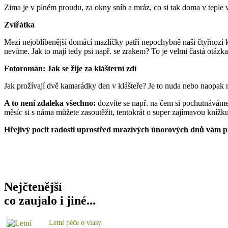
Zima je v plném proudu, za okny sníh a mráz, co si tak doma v teple 
Zvířátka
Mezi nejoblíbenější domácí mazlíčky patří nepochybně naši čtyřnozí ka
nevíme. Jak to mají tedy psi např. se zrakem? To je velmi častá otázk
Fotoromán: Jak se žije za klášterní zdí
Jak prožívají dvě kamarádky den v klášteře? Je to nuda nebo naopak ne
A to není zdaleka všechno:
dozvíte se např. na čem si pochutnáváme 
měsíc si s náma můžete zasoutěžit, tentokrát o super zajímavou knížku
Hřejivý pocit radosti uprostřed mrazivých únorových dnů vám př
Nejčtenější
co zaujalo i jiné...
Letní péče o vlasy