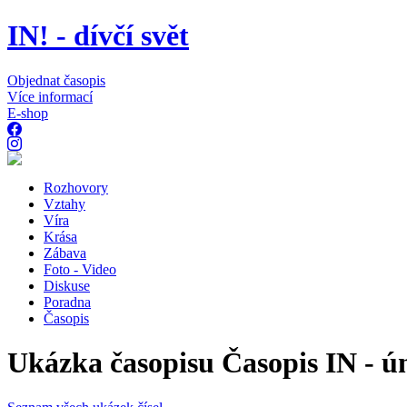
IN! - dívčí svět
Objednat časopis
Více informací
E-shop
Rozhovory
Vztahy
Víra
Krása
Zábava
Foto - Video
Diskuse
Poradna
Časopis
Ukázka časopisu Časopis IN - ú