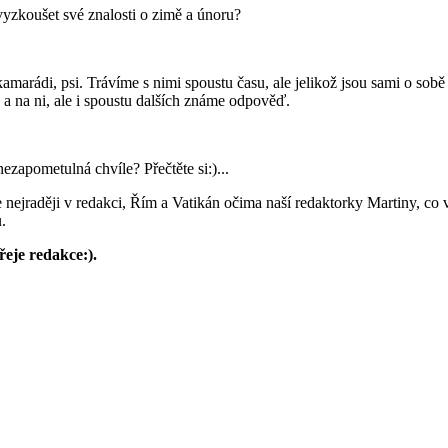
vyzkoušet své znalosti o zimě a únoru?
marádi, psi. Trávíme s nimi spoustu času, ale jelikož jsou sami o sobě 
a a na ni, ale i spoustu dalších známe odpověď.
zapometulná chvíle? Přečtěte si:)...
nejraději v redakci, Řím a Vatikán očima naší redaktorky Martiny, co v
.
eje redakce:).