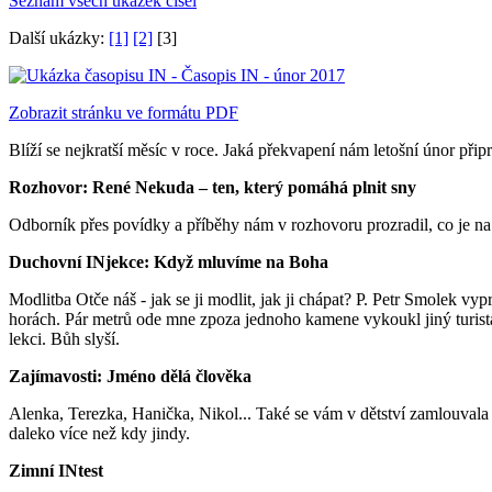
Seznam všech ukázek čísel
Další ukázky:
[1]
[2]
[3]
Zobrazit stránku ve formátu PDF
Blíží se nejkratší měsíc v roce. Jaká překvapení nám letošní únor přip
Rozhovor: René Nekuda – ten, který pomáhá plnit sny
Odborník přes povídky a příběhy nám v rozhovoru prozradil, co je na 
Duchovní INjekce: Když mluvíme na Boha
Modlitba Otče náš - jak se ji modlit, jak ji chápat? P. Petr Smolek vy
horách. Pár metrů ode mne zpoza jednoho kamene vykoukl jiný turista
lekci. Bůh slyší.
Zajímavosti: Jméno dělá člověka
Alenka, Terezka, Hanička, Nikol... Také se vám v dětství zamlouvala 
daleko více než kdy jindy.
Zimní INtest