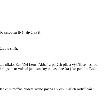
lo časopisu IN! - dívčí svět!
životu směr.
ikde nikdo. Zakřičel jsem „Abba“ z plných plic a výkřik se nesl po
át jsem to vnímal jako strašný trapas, dneska jako parádní Boží
 článku si možná budete svého jména a vkusu vašich rodičů vážit