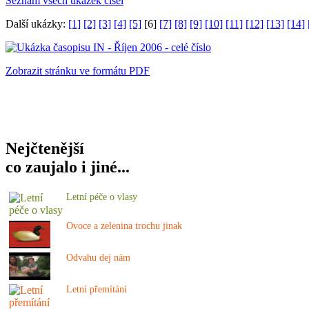
Seznam všech ukázek čísel
Další ukázky:
[1]
[2]
[3]
[4]
[5]
[6]
[7]
[8]
[9]
[10]
[11]
[12]
[13]
[14]
Zobrazit stránku ve formátu PDF
Nejčtenější
co zaujalo i jiné...
Letní péče o vlasy
Ovoce a zelenina trochu jinak
Odvahu dej nám
Letní přemítání