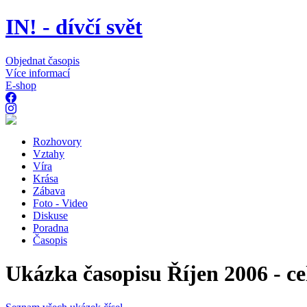
IN! - dívčí svět
Objednat časopis
Více informací
E-shop
Rozhovory
Vztahy
Víra
Krása
Zábava
Foto - Video
Diskuse
Poradna
Časopis
Ukázka časopisu Říjen 2006 - cel