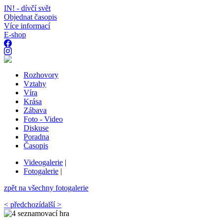
IN! - dívčí svět
Objednat časopis
Více informací
E-shop
Rozhovory
Vztahy
Víra
Krása
Zábava
Foto - Video
Diskuse
Poradna
Časopis
Videogalerie
|
Fotogalerie
|
zpět na všechny fotogalerie
< předchozí
další >