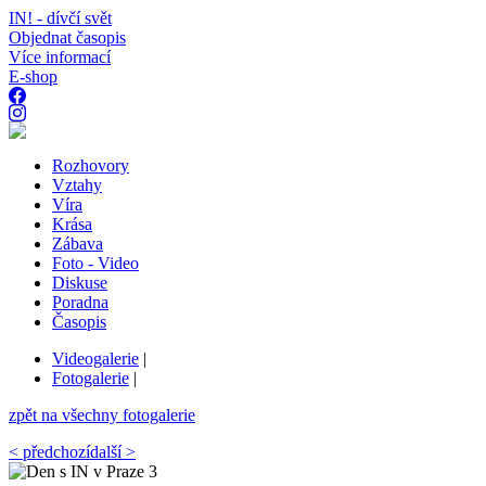
IN! - dívčí svět
Objednat časopis
Více informací
E-shop
Rozhovory
Vztahy
Víra
Krása
Zábava
Foto - Video
Diskuse
Poradna
Časopis
Videogalerie
|
Fotogalerie
|
zpět na všechny fotogalerie
< předchozí
další >