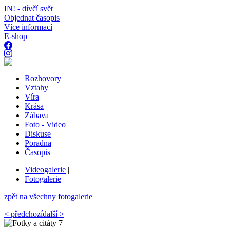
IN! - dívčí svět
Objednat časopis
Více informací
E-shop
Rozhovory
Vztahy
Víra
Krása
Zábava
Foto - Video
Diskuse
Poradna
Časopis
Videogalerie
|
Fotogalerie
|
zpět na všechny fotogalerie
< předchozí
další >