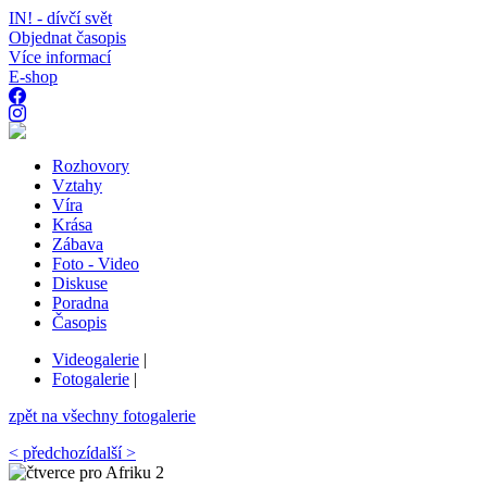
IN! - dívčí svět
Objednat časopis
Více informací
E-shop
Rozhovory
Vztahy
Víra
Krása
Zábava
Foto - Video
Diskuse
Poradna
Časopis
Videogalerie
|
Fotogalerie
|
zpět na všechny fotogalerie
< předchozí
další >